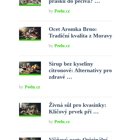
prášku do pečiva? …
by
Peelu.cz
Ocet Aromka Brno:
Tradiční kvalita z Moravy
by
Peelu.cz
Sirup bez kyseliny
citronové: Alternativy pro
zdravé …
by
Peelu.cz
Živná sůl pro kvasinky:
Klíčový prvek při …
by
Peelu.cz
Višňový ocet: Originální