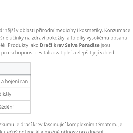
árnější v oblasti přírodní medicíny i kosmetiky. Konzumace
ěšné účinky na zdraví pokožky, a to díky vysokému obsahu
něk. Produkty jako
Dračí krev Salva Paradise
jsou
pro schopnost revitalizovat pleť a zlepšit její vzhled.
 a hojení ran
ikály
áždění
zkumu je dračí krev fascinující komplexním tématem. Je
jí skutečný potenciál a možné přínosy pro dnešní