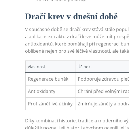
Dračí krev v dnešní době
V současné době se dračí krev stává stále popul
a aplikace extraktu z dračí krve může mít prosp
antioxidantů, které pomáhají při regeneraci bu
oblíbené nejen pro své léčivé vlastnosti, ale také 
Vlastnost
Účinek
Regenerace buněk
Podporuje zdravou pleť
Antioxidanty
Chrání před volnými rad
Protizánětlivé účinky
Zmírňuje záněty a podr
Díky kombinaci historie, tradice a moderního vý
důležité poznat její historii,abychom ocenili je