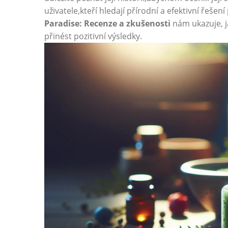
uživatele,kteří hledají přírodní a efektivní řešen
Paradise: Recenze a zkušenosti
nám ukazuje, j
přinést pozitivní výsledky.