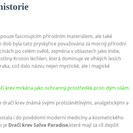
historie
í pouze fascinujícím přírodním materiálem, ale také
h dob byla tato pryskyřice považována za mocný přírodní
icínách po celém světě, zejména v oblastech jako Indie,
ostliny Kroton lechleri, která dominuje ve vlhkých lesích
raka, což dalo názvu nejen mystické, ale i magické
čí krev mrkána jako ochranný prostředek proti zlým silám
e dračí krev známá svými protizánětlivými, analgetickými a
ostala i do povědomí moderní medicíny a kosmetického
o je
Dračí krev Salva Paradise
,které mají za cíl zlepšit