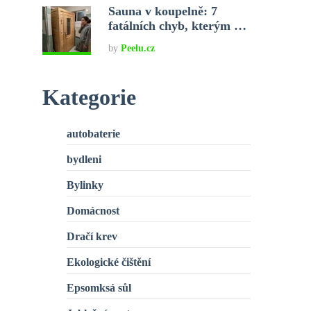
Sauna v koupelně: 7
fatálních chyb, kterým …
by
Peelu.cz
Kategorie
autobaterie
bydleni
Bylinky
Domácnost
Dračí krev
Ekologické čištění
Epsomksá sůl