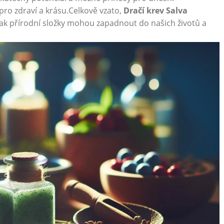
í pro zdraví a krásu.Celkově vzato,
Dračí krev Salva
ak přírodní složky mohou zapadnout do našich životů a