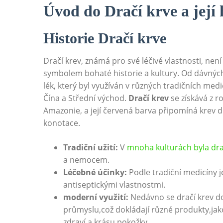
Úvod do Dračí krve a její 
Historie Dračí krve
Dračí krev, známá pro své léčivé vlastnosti, nen
symbolem bohaté historie a kultury. Od dávnýc
lék, který byl využíván v různých tradičních med
Čína a Střední východ.
Dračí krev
se získává z r
Amazonie, a její červená barva připomíná krev d
konotace.
Tradiční užití:
V
mnoha kulturách byla dra
a nemocem.
Léčebné účinky:
Podle tradiční medicíny j
antiseptickými vlastnostmi.
moderní využití:
Nedávno se dračí krev d
průmyslu,což dokládají různé produkty,jak
zdraví a krásu pokožky.