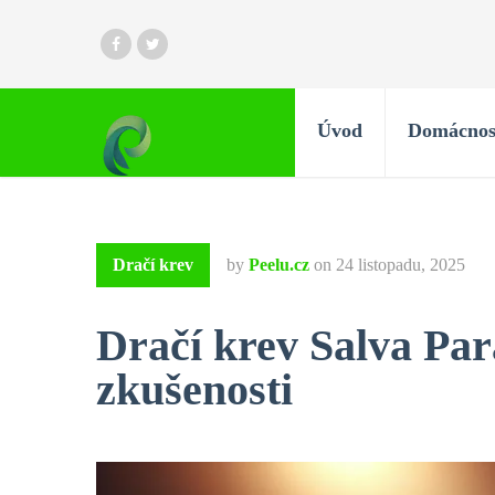
Úvod
Domácnos
Dračí krev
by
Peelu.cz
on
24 listopadu, 2025
Dračí krev Salva Par
zkušenosti