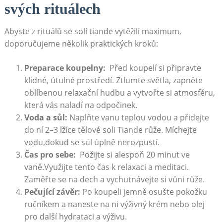
svých rituálech
Abyste z rituálů se solí tiande vytěžili maximum,
doporučujeme několik praktických kroků:
Preparace koupelny:
⁢ Před ⁢koupelí si ‌připravte
klidné, útulné prostředí. Ztlumte světla, ​zapněte
oblíbenou relaxační hudbu ‌a vytvořte si atmosféru,
která ‍vás ‌naladí na​ odpočinek.
Voda⁣ a sůl:
Naplňte vanu teplou vodou a přidejte
do ní 2–3 lžíce ⁢tělové soli Tiande růže. Míchejte
vodu,dokud se sůl úplně nerozpustí.
Čas pro sebe:
‍ Požijte si ‍alespoň 20 minut ve
vaně.Využijte tento čas k relaxaci ⁤a meditaci.
Zaměřte se na dech a ​vychutnávejte ⁢si ⁤vůni ⁢růže.
Pečující závěr:
Po koupeli jemně osušte pokožku
ručníkem a naneste na ni výživný krém ‍nebo olej
pro další hydrataci a výživu.