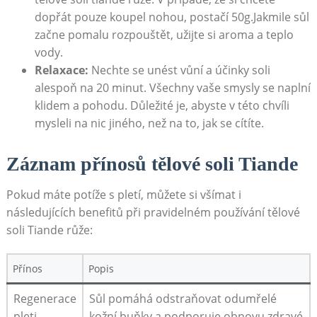
dopřát pouze koupel‌ nohou, postačí 50g.Jakmile sůl
⁣začne‍ pomalu rozpouštět, užijte si aroma a teplo
vody.
Relaxace:
Nechte ‍se unést vůní a účinky soli
alespoň‌ na 20 minut. Všechny vaše smysly se naplní
klidem ⁤a pohodu. Důležité ⁤je, abyste v této chvíli
mysleli na⁢ nic jiného,​ než na to,‌ jak se ⁣cítíte.
Záznam přínosů tělové soli Tiande
Pokud máte potíže s pletí,⁣ můžete si všímat i
‍následujících benefitů při ​pravidelném ⁢používání‍ tělové
soli⁣ Tiande růže:
Přínos
Popis
Regenerace
Sůl⁢ pomáhá ⁣odstraňovat odumřelé
pleti
⁣kožní buňky a podporuje obnovu zdravé