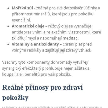
Mořská sůl
-‍ známá pro své detoxikační ​účinky a
přítomnost minerálů, které jsou pro pokožku
esenciální.
Aromatické oleje
– růžový olej se vyznačuje
antidepresivními a relaxačními vlastnostmi, které ​
zklidňují ⁣mysl a napomáhají meditaci.
Vitaminy a antioxidanty
– ⁢chrání pleť před
volnými radikály a zajišťují její zdravý vzhled.
Všechny ​tyto ⁢komponenty dohromady vytvářejí‍
synergický efekt,který prohlubuje nejen ⁢zážitek z
koupelí,ale ‍i benefitů pro vaši pokožku.
Reálné přínosy pro ⁣zdraví
pokožky