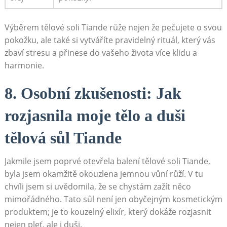
Výběrem tělové soli Tiande růže nejen​ že pečujete o svou
pokožku,‍ ale také⁤ si vytváříte pravidelný rituál, který vás
zbaví stresu a přinese do vašeho života více klidu a
harmonie.
8. Osobní zkušenosti: Jak
rozjasnila ⁢moje‍ tělo a duši
tělová sůl Tiande
Jakmile ⁣jsem poprvé ⁤otevřela balení tělové​ soli Tiande,
byla ⁤jsem okamžitě okouzlena‍ jemnou vůní růží. V tu
chvíli jsem si uvědomila, ⁤že se chystám zažít něco⁤
mimořádného.‍ Tato sůl není jen‌ obyčejným kosmetickým
produktem; je‌ to ⁤kouzelný‍ elixír, který dokáže rozjasnit
nejen‍ pleť, ⁢ale i duši.