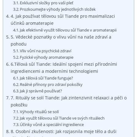
Exkluzivní složky ⁤pro vaši pleť
Prozkoumejte výhody jednotlivých složek
4. ⁢Jak‍ používat tělovou sůl Tiande‍ pro maximalizaci
účinků aromaterapie
Jak efektivně využít tělovou sůl Tiande v ‍aromaterapii
5. Vědecké poznatky o⁢ vlivu⁢ vůní na naše zdraví a
pohodu
Vliv vůní na psychické zdraví
Fyzické výhody aromaterapie
6.Tělová ​sůl Tiande: Ideální ⁣spojení mezi přírodními
‍ingrediencemi a moderními technologiemi
Jak ⁣tělová sůl Tiande funguje?
Reálné přínosy pro ⁣zdraví pokožky
Jak ji správně používat?
7. Rituály⁢ se⁤ solí Tiande:​ Jak zintenzivnit relaxaci a⁤ péči o
pokožku
Výhody rituálů se solí
Jak využít tělovou sůl Tiande ve​ svých rituálech
Účinky vůně a speciální ingredience
8. Osobní zkušenosti: Jak rozjasnila ⁢moje‍ tělo a duši