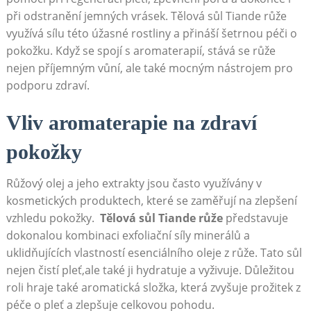
při odstranění jemných ⁣vrásek. Tělová sůl ⁤Tiande růže
využívá sílu této úžasné‌ rostliny a přináší šetrnou péči o
pokožku. Když se spojí ‍s aromaterapií, stává⁣ se růže
nejen příjemným vůní, ale také mocným nástrojem⁤ pro
podporu zdraví.
Vliv aromaterapie⁤ na zdraví
pokožky
Růžový olej ⁣a jeho extrakty jsou často využívány v
kosmetických produktech, které se zaměřují na zlepšení
vzhledu pokožky. ‌
Tělová sůl Tiande růže
představuje⁣
dokonalou kombinaci exfoliační síly minerálů‍ a‍
uklidňujících vlastností esenciálního ‌oleje z růže. Tato ​sůl
nejen čistí ⁤pleť,ale také ji hydratuje​ a vyživuje.​ Důležitou
roli hraje⁤ také aromatická složka, která zvyšuje prožitek z
péče o pleť a zlepšuje celkovou⁣ pohodu.