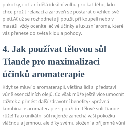
pokožky, což z ní‌ dělá ideální volbu pro ⁢každého, kdo
chce prožít relaxaci‍ a zároveň se postarat o vzhled své
pleti.Ať už se rozhodnete ji použít při koupeli nebo‍ v‍
masáži, ⁤vždy oceníte ‌léčivé účinky⁢ a ⁢luxusní aroma, které
‌vás přenese do‍ světa klidu a pohody.
4. ⁢Jak‍ používat tělovou sůl
Tiande‍ pro maximalizaci
účinků aromaterapie
Když se mluví o aromaterapii, většina lidí si představí
vůně‌ esenciálních olejů.‌ Co však může ještě více ​umocnit
zážitek⁢ a⁢ přinést další​ zdravotní benefity? Správná
kombinace aromaterapie s použitím​ tělové soli Tiande‍
růže!⁢ Tato unikátní sůl nejenže zanechá⁢ vaši pokožku
vláčnou a ‌jemnou, ale díky svému složení a příjemné vůni