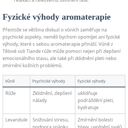
Fyzické výhody aromaterapie
Přestože⁢ se⁢ většina ⁤diskuzí o vůních zaměřuje na
psychické⁤ aspekty, neměli bychom opomíjet ani​ fyzické‍
výhody, ‌které s ⁤sebou aromaterapie přináší. Vůně z
⁤Tělové ‍soli ⁢Tiande ​růže může pomoci ⁢nejen při zlepšení
emocionálního stavu, ale⁤ také ​při‍ zklidnění ⁤pleti nebo
zmírnění kožních⁣ problémů.
Vůně
Psychické ⁤výhody
Fyzické výhody
Růže
Zklidnění, ⁤zlepšení‌
uklidňuje
nálady
podráždění pleti,
hydratuje
Levandule
Snižování ‍stresu,
Zmírnění​ bolesti
podpora spánku
hlavy, uvolnění svalů