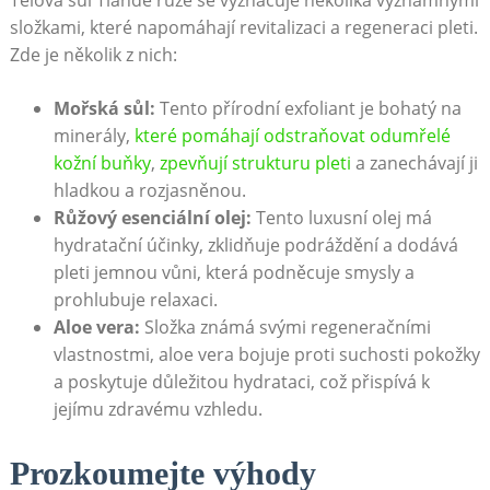
složkami, které napomáhají revitalizaci a regeneraci ⁤pleti.
Zde je několik⁣ z nich:
Mořská sůl:
Tento přírodní exfoliant je ⁢bohatý na
minerály,
které pomáhají odstraňovat odumřelé
kožní buňky
, ⁣
zpevňují strukturu pleti
a⁢ zanechávají ji
hladkou ‌a rozjasněnou.
Růžový esenciální olej:
Tento luxusní ⁤olej má
hydratační⁣ účinky, zklidňuje podráždění a dodává‍
pleti jemnou vůni, která podněcuje smysly ⁤a
‌prohlubuje relaxaci.
Aloe vera:
Složka známá svými regeneračními
vlastnostmi, aloe vera bojuje⁤ proti suchosti pokožky
a poskytuje důležitou hydrataci,⁣ což přispívá k
jejímu ‍zdravému vzhledu.
Prozkoumejte výhody