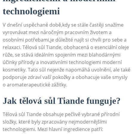
technologiemi
V dnešní ​uspěchané‌ době,kdy se stále častěji ‌snažíme ​
vyrovnávat mezi náročným pracovním životem ⁤a
osobními potřebami,je důležité‍ najít si chvíli⁢ pro sebe a
relaxaci. Tělová sůl Tiande, obohacená o esenciální ‍oleje
růže, se stává ideálním spojením mezi blahodárnými
účinky ‌přírody ⁤a inovativními technologiemi moderní
kosmetiky. Tato sůl nejenže napomáhá uvolnění, ale také
podporuje zdraví ⁤vaší ⁢pokožky a obohacuje ​vaše smysly
o aromaterapeutické zážitky.
Jak ⁣tělová sůl Tiande funguje?
Tělová sůl ⁣Tiande ⁢obsahuje ​pečlivě vybrané přírodní
složky, které byly ​zpracovány​ nejmodernějšími
‍technologiemi. Mezi hlavní ⁣ingredience​ patří: