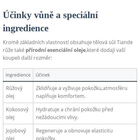
Účinky vůně a speciální
ingredience
Kromě základních vlastností obsahuje ⁣tělová sůl Tiande
růže také
přírodní esenciální⁣ oleje
,které ​dodají​ vaší
koupeli ⁤další rozměr:
Ingredience
Účinek
Růžový⁤
Zklidňuje a⁤ vyživuje pokožku,atmosféru
olej
naplňuje komfortem.
Kokosový
Hydratuje⁤ a⁤ chrání pokožku před‌
olej
nežádoucími⁢ vlivy.
Jojobový
Regeneruje a ‍obnovuje elasticitu
olej
pokožky.