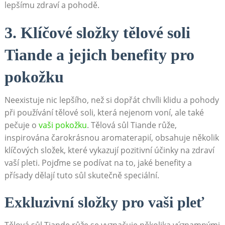
lepšímu⁢ zdraví a​ pohodě.
3. Klíčové ⁤složky ⁣tělové ‍soli
Tiande a jejich ⁤benefity pro
pokožku
Neexistuje nic lepšího, než si⁣ dopřát ‌chvíli klidu a pohody
⁤při používání ⁣tělové⁤ soli, která nejenom voní, ‌ale také
pečuje o
vaši pokožku
.​ Tělová sůl Tiande⁣ růže,
inspirována⁢ čarokrásnou‌ aromaterapií, obsahuje několik
​klíčových složek, které⁣ vykazují pozitivní účinky⁣ na zdraví
vaší pleti. Pojďme se‌ podívat​ na to, jaké benefity⁢ a‍
přísady dělají tuto sůl skutečně speciální.
Exkluzivní složky ⁤pro vaši pleť
Tělová sůl Tiande růže se vyznačuje několika významnými