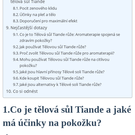
tělová sůl Tiande
Pocit⁤ zenového⁣ klidu
Účinky na pleť⁣ a tělo
Doporučení‍ pro⁣ maximální‌ efekt
Nejčastější dotazy
Co je to ⁤Tělová sůl ⁤Tiande růže: Aromaterapie spojená se
zdravím pokožky?
Jak používat Tělovou sůl Tiande růže?
Proč‍ zvolit Tělovou sůl Tiande‍ růže ⁤pro aromaterapii?
Mohu používat Tělovou sůl‌ Tiande růže na citlivou
‍pokožku?
Jaké jsou‍ hlavní⁤ přínosy Tělové ‌soli ‍Tiande růže?
Kde koupit Tělovou sůl Tiande růže?
Jaké jsou ⁢alternativy k Tělové soli Tiande ⁢růže?
Co si odnést
1.Co je‌ tělová sůl Tiande a jaké
‌má účinky na pokožku?