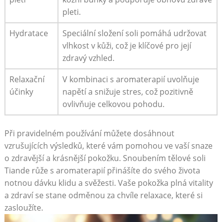
pleti.
Hydratace
Speciální‌ složení soli pomáhá udržovat
⁣vlhkost v kůži, což je klíčové pro její
‍zdravý ⁣vzhled.
Relaxační
V kombinaci ​s aromaterapií uvolňuje
‍účinky
napětí a snižuje ​stres, což pozitivně
ovlivňuje celkovou pohodu.
Při​ pravidelném používání ​můžete dosáhnout
vzrušujících výsledků, které vám pomohou ve vaší snaze
o zdravější ‌a krásnější pokožku.⁢ Snoubením tělové ⁣soli
Tiande růže s aromaterapií přinášíte‍ do svého života
notnou ‌dávku klidu a ‍svěžesti.⁢ Vaše pokožka‌ plná⁤ vitality​
a⁣ zdraví se stane odměnou za chvíle relaxace, které ‍si
zasloužíte.