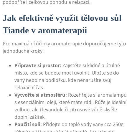
podpoříte i celkovou pohodu‍ a relaxaci.
Jak efektivně využít tělovou sůl
Tiande v ‍aromaterapii
Pro ⁤maximální účinky aromaterapie⁢ doporučujeme tyto
jednoduché kroky:
Připravte si prostor:
Zajistěte si​ klidné a útulné
⁢místo, kde se ⁤budete moci uvolnit. Uložte⁢ se do
vany⁢ nebo na podložku, ​kde ‌nenarušíte ​svůj
relaxační čas.
Vytvořte si⁣ atmosféru:
Rozehřejte‍ si ‌aromalampu
⁢s esenciálními oleji, které⁢ máte rádi. Růže je ideální
volbou, ​ale i levandule či⁢ citrusové vůně skvěle⁣
doplní zážitek.
Použití soli:
Přidejte do teplé ⁤vody vany cca 250g
tělové soli tiande růže. V případě, ⁤že ‍si ⁢chcete