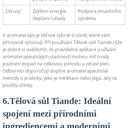
Citrusy
Zvýšení energie,
Podpora⁤ imunitního
zlepšení nálady
systému
V‌ aromaterapii je klíčové vybrat si⁣ vůně, které vám
přirozeně ⁢vyhovují. Při používání Tělové soli Tiande​ růže
je⁣ dobré ⁤si ⁤uvědomit, že pravidelná aplikace a užívání
aromaterapeutických vlastností ​mohou mít trvalý
pozitivní⁣ dopad na celkovou pohodu a zdraví pleti.​
Odborníci⁢ doporučují doplnit aromaterapeutické
metody⁣ o praktiky,⁢ jako je meditace nebo jóga, aby‌ se
posílily účinky.
6.Tělová ​sůl Tiande: Ideální
⁣spojení mezi přírodními
‍ingrediencemi a moderními