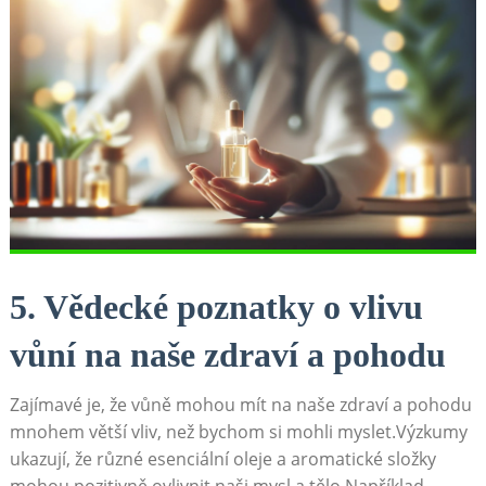
5. Vědecké poznatky o⁢ vlivu⁢
vůní na naše zdraví a pohodu
Zajímavé je, že vůně ​mohou mít na naše zdraví a pohodu
mnohem větší ⁤vliv, než bychom‌ si ⁣mohli myslet.Výzkumy
ukazují,‌ že⁣ různé esenciální oleje a aromatické složky
mohou⁤ pozitivně ovlivnit naši ‌mysl a tělo.Například