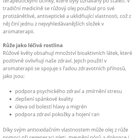
terapeutickými účinky, které byly uznávány ⁣po staletí. V‌
tradiční‍ medicíně se růžový olej používal pro své
protizánětlivé, antiseptické a ‍uklidňující vlastnosti, což ⁣z
něj činí jednu z nejvyhledávanějších složek v
aromaterapii.
Růže ⁢jako léčivá rostlina
Růžové ​květy obsahují ⁢množství bioaktivních látek, které
pozitivně‌ ovlivňují naše zdraví. Jejich použití v
aromaterapii se spojuje s řadou zdravotních přínosů,
jako⁢ jsou:
podpora psychického‌ zdraví a zmírnění stresu
zlepšení spánkové kvality
úleva od bolestí hlavy a migrén
podpora zdraví pokožky a hojení ran
Díky svým ‍antioxidačním⁤ vlastnostem může olej​ z růže
pomoci při ‍regeneraci pleti, zpevnění pórů a dokonce i