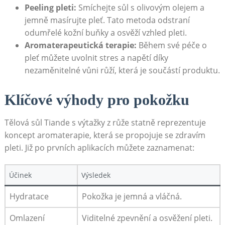
Peeling pleti:
Smíchejte sůl s olivovým olejem ⁣a
jemně masírujte pleť. Tato metoda odstraní
odumřelé ​kožní ​buňky a osvěží vzhled pleti.
Aromaterapeutická ⁤terapie:
Během své péče ‌o
pleť můžete uvolnit stres a ‍napětí díky
nezaměnitelné vůni⁤ růží, která je součástí produktu.
Klíčové výhody⁣ pro pokožku
Tělová sůl Tiande s výtažky z růže statně reprezentuje
koncept aromaterapie, ⁣která se⁣ propojuje se zdravím
pleti. Již po ⁤prvních aplikacích můžete ​zaznamenat:
Účinek
Výsledek
Hydratace
Pokožka⁢ je jemná a vláčná.
Omlazení
Viditelné⁤ zpevnění a ⁤osvěžení⁤ pleti.