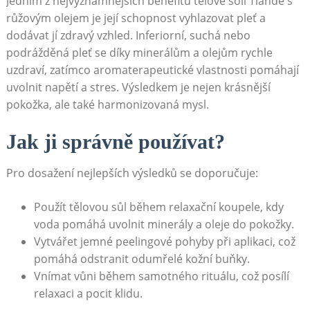
Jedním z nejvýznamnějších benefitů tělové soli Tiande s
růžovým olejem je její schopnost ⁤vyhlazovat pleť a
dodávat jí zdravý vzhled. Inferiorní, suchá nebo
podrážděná‌ pleť se díky minerálům a‌ olejům rychle⁣
uzdraví, ⁢zatímco aromaterapeutické vlastnosti pomáhají
uvolnit napětí a stres. Výsledkem je nejen krásnější
⁣pokožka, ale také ⁣harmonizovaná ​mysl.
Jak ji správně používat?
Pro ​dosažení nejlepších výsledků se doporučuje:
Použít tělovou ​sůl‍ během relaxační koupele, kdy
voda pomáhá​ uvolnit minerály ⁣a oleje do pokožky.
Vytvářet ⁣jemné peelingové pohyby⁤ při aplikaci, což‌
pomáhá odstranit odumřelé kožní‌ buňky.
Vnímat vůni během samotného ⁤rituálu, což posílí
relaxaci a pocit klidu.