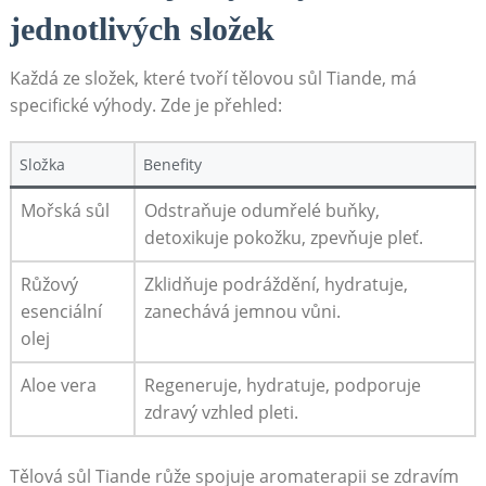
jednotlivých složek
Každá ⁢ze‍ složek, které ⁣tvoří tělovou sůl Tiande, ⁤má
specifické ‍výhody. Zde je přehled:
Složka
Benefity
Mořská sůl
Odstraňuje odumřelé buňky,
⁣detoxikuje pokožku, ⁤zpevňuje pleť.
Růžový
Zklidňuje‌ podráždění, ⁣hydratuje,
esenciální
zanechává jemnou vůni.
olej
Aloe vera
Regeneruje, hydratuje, podporuje⁢
zdravý vzhled pleti.
Tělová sůl Tiande růže spojuje aromaterapii se zdravím