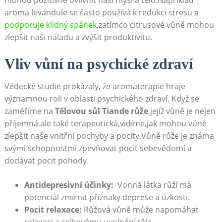
aroma ‌levandule se⁢ často používá k ⁣redukci‌ stresu a
podporuje klidný spánek
,zatímco citrusové vůně mohou
⁤zlepšit ‍naši náladu a zvýšit produktivitu.
Vliv vůní na psychické zdraví
Vědecké studie prokázaly, že​ aromaterapie‌ hraje
významnou roli v oblasti psychického ⁤zdraví. Když se
zaměříme na
Tělovou sůl Tiande růže
,jejíž vůně je nejen⁢
příjemná,ale také terapeutická,vidíme,jak mohou vůně
⁤zlepšit naše vnitřní pochyby a pocity.Vůně ⁤růže je​ známa
svými ​schopnostmi zpevňovat pocit sebevědomí a
dodávat ⁤pocit pohody.​
Antidepresivní​ účinky: ‍
Vonná látka růží⁤ má
potenciál zmírnit⁤ příznaky deprese a úzkosti.
Pocit relaxace:‌
Růžová vůně může napomáhat
relaxaci a celkovému⁣ uvolnění těla.