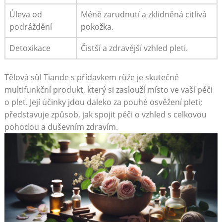
Úleva od
Méně zarudnutí a zklidněná citlivá‌
podráždění
pokožka.
Detoxikace
Čistší a⁣ zdravější ‌vzhled pleti.
Tělová sůl Tiande s‍ přídavkem růže ‌je skutečně
multifunkční‌ produkt, který si ‌zaslouží ​místo ve vaší péči
o⁣ pleť. Její účinky jdou daleko⁣ za pouhé osvěžení pleti;
představuje způsob, ⁢jak⁤ spojit⁤ péči ‌o vzhled s celkovou⁤
pohodou‍ a duševním zdravím.