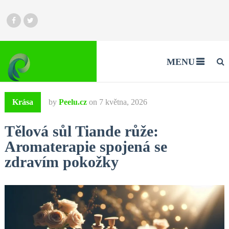
MENU
Krása
by
Peelu.cz
on
7 května, 2026
Tělová sůl Tiande růže:
Aromaterapie spojená se
zdravím pokožky