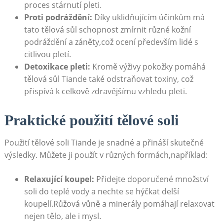
proces ​stárnutí pleti.
Proti ⁢podráždění:
Díky uklidňujícím⁤ účinkům ⁤má
tato tělová sůl schopnost zmírnit různé kožní
podráždění a záněty,což ocení především ⁢lidé s
citlivou ⁢pletí.
Detoxikace pleti:
Kromě ⁤výživy pokožky pomáhá
tělová sůl Tiande také odstraňovat⁣ toxiny, což
přispívá ​k celkově zdravějšímu ⁣vzhledu pleti.
Praktické použití tělové soli
Použití tělové soli Tiande je snadné a přináší skutečné
⁣výsledky. Můžete‌ ji ⁤použít v různých formách,například:
Relaxující koupel:
Přidejte doporučené množství
soli do teplé vody ⁣a nechte se hýčkat⁣ delší
‌koupelí.Růžová vůně ⁢a minerály pomáhají relaxovat
nejen tělo, ale‌ i mysl.