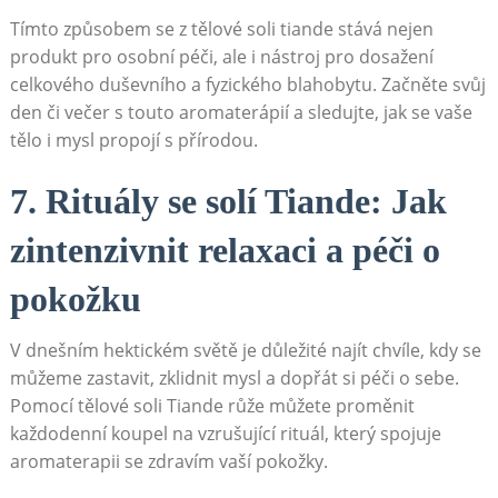
Tímto způsobem se z tělové soli ⁤tiande stává nejen
produkt⁣ pro ‍osobní⁤ péči,​ ale ‍i ⁤nástroj​ pro dosažení⁣
celkového duševního ⁣a fyzického blahobytu. Začněte svůj
den či večer s⁣ touto ​aromaterápií a ‌sledujte,‍ jak se vaše
tělo i ⁢mysl​ propojí s přírodou.
7. Rituály⁢ se⁤ solí Tiande:​ Jak
zintenzivnit relaxaci a⁤ péči o
pokožku
V dnešním⁤ hektickém světě⁢ je důležité najít chvíle,⁤ kdy se
můžeme zastavit, zklidnit mysl ⁤a dopřát‍ si péči o sebe.
Pomocí tělové⁤ soli Tiande​ růže můžete proměnit
každodenní koupel ⁤na vzrušující rituál,‍ který spojuje
aromaterapii ‍se⁢ zdravím​ vaší⁢ pokožky.