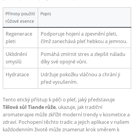
Přínosy použití
Popis
růžové esence
Regenerace
Podporuje hojení⁤ a zpevnění pleti,
pleti
čímž‌ zanechává pleť hebkou ​a ⁣jemnou.
Uklidnění
Pomáhá zmírnit stres‍ a⁣ zlepšit náladu
smyslů
díky‌ své opojné‌ vůni.
Hydratace
Udržuje pokožku ‌vláčnou a chrání ji
před vysušením.
Tento etický ⁤přístup k péči o pleť, jaký představuje
Tělová sůl Tiande růže
, ukazuje, jak tradiční
aromaterapie může zkřížit moderní‌ trendy v kosmetice a
zdraví. Pochopení​ těchto tradic a jejich‍ aplikace ​v našem
každodenním životě může⁢ znamenat krok směrem k