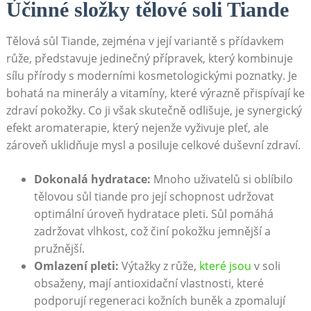
Účinné ‍složky⁣ tělové soli Tiande
Tělová sůl Tiande, zejména v její⁤ variantě s‌ přídavkem⁤
růže, představuje jedinečný⁢ přípravek, který⁤ kombinuje
sílu přírody s moderními‍ kosmetologickými ‍poznatky. Je
bohatá na minerály a vitamíny, které výrazně⁢ přispívají ke
zdraví pokožky. Co ji však skutečně odlišuje, je synergický
efekt aromaterapie, který nejenže​ vyživuje pleť, ale
zároveň uklidňuje mysl a posiluje celkové⁢ duševní zdraví.
Dokonalá⁤ hydratace:
Mnoho uživatelů si oblíbilo
tělovou sůl tiande pro její schopnost udržovat‌
optimální úroveň hydratace ⁢pleti. Sůl pomáhá
zadržovat vlhkost, což⁤ činí pokožku⁢ jemnější a
⁤pružnější.
Omlazení pleti:
Výtažky z ‍růže, ​
které jsou
​ v soli
obsaženy,⁣ mají antioxidační ⁤vlastnosti,‍ které
podporují regeneraci kožních ⁣buněk a zpomalují