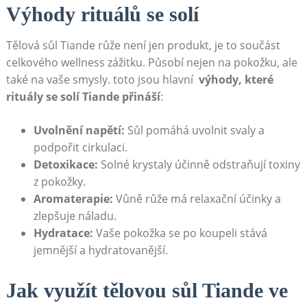
Výhody rituálů se solí
Tělová sůl⁤ Tiande růže není jen produkt, je to ⁣součást
celkového wellness zážitku. Působí nejen‍ na pokožku, ale
také na vaše smysly. toto ‍jsou hlavní ‍
výhody, které
rituály se ⁤solí Tiande přináší
:
Uvolnění napětí:
Sůl⁢ pomáhá ⁣uvolnit svaly a
podpořit cirkulaci.
Detoxikace:
Solné krystaly⁣ účinně odstraňují toxiny
z ⁢pokožky.
Aromaterapie:
Vůně růže má relaxační účinky a
zlepšuje náladu.
Hydratace:
Vaše pokožka se po koupeli stává
jemnější a hydratovanější.
Jak využít tělovou sůl Tiande ve​