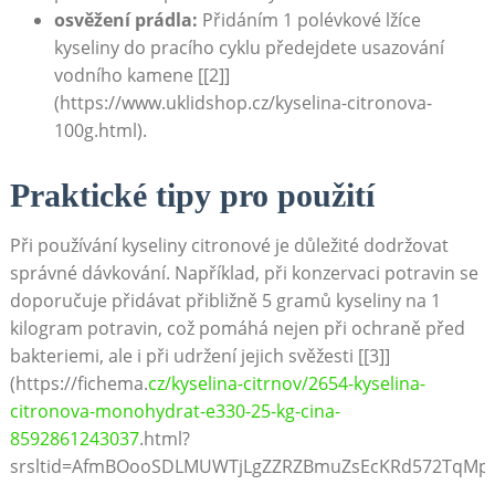
osvěžení prádla:
Přidáním 1 polévkové lžíce
kyseliny do pracího cyklu předejdete usazování
vodního kamene [[2]]
(https://www.uklidshop.cz/kyselina-citronova-
100g.html).
Praktické ‌tipy pro⁤ použití
Při používání kyseliny citronové je ‌důležité ⁤dodržovat
správné dávkování. Například,⁢ při ⁤konzervaci potravin se
doporučuje přidávat přibližně 5 gramů kyseliny na 1
kilogram potravin, což pomáhá⁣ nejen ⁣při ochraně⁢ před
bakteriemi, ⁤ale i při udržení jejich svěžesti [[3]]
(https://fichema.
cz/kyselina-citrnov/2654-kyselina-
citronova-monohydrat-e330-25-kg-cina-
8592861243037
.html?
srsltid=AfmBOooSDLMUWTjLgZZRZBmuZsEcKRd572TqMpaXt