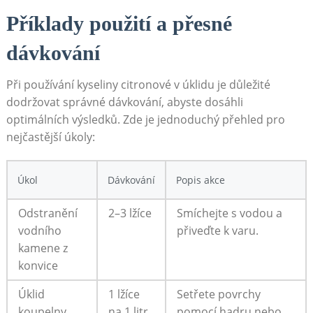
Příklady použití a přesné
dávkování
Při používání ⁤kyseliny citronové v úklidu je důležité
dodržovat správné‍ dávkování, abyste dosáhli
optimálních výsledků. Zde je jednoduchý‌ přehled pro
⁢nejčastější úkoly:
Úkol
Dávkování
Popis akce
Odstranění⁢
2–3 lžíce
Smíchejte s vodou a
vodního
přiveďte k‍ varu.
⁣kamene z
konvice
Úklid
1 lžíce
Setřete povrchy
koupelny
na 1 litr⁢
pomocí hadru nebo