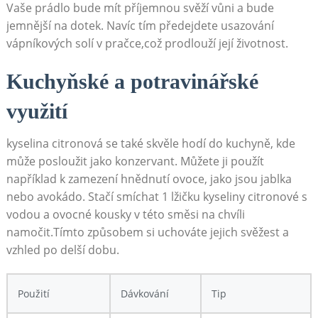
⁤Vaše prádlo bude mít příjemnou svěží vůni ⁢a bude
jemnější⁢ na dotek.⁣ Navíc tím předejdete usazování
vápníkových solí ⁣v pračce,což prodlouží její životnost.
Kuchyňské a potravinářské
využití
kyselina​ citronová se také⁢ skvěle ⁤hodí do ⁢kuchyně, kde
může posloužit jako ⁤konzervant. Můžete ‍ji použít
například k‍ zamezení⁣ hnědnutí ‍ovoce, jako⁤ jsou jablka
nebo avokádo. ⁢Stačí smíchat 1 lžičku kyseliny citronové ⁢s
vodou ⁤a ovocné kousky v této směsi ⁤na chvíli
namočit.Tímto​ způsobem ⁣si uchováte jejich‌ svěžest a​
vzhled po delší dobu.
Použití
Dávkování
Tip