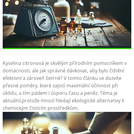
Kyselina citronová je skvělým přírodním pomocníkem v
domácnosti, ale jak správně dávkovat,‍ aby bylo čištění
efektivní a ⁣zároveň šetrné? V tomto článku se dozvíte
přesné poměry, které zajistí maximální účinnost při
úklidu,‍ a tím⁣ pádem i​ úsporu času a peněz. Téma je⁣
aktuální,protože‌ mnozí hledají ekologické alternativy k
chemickým ⁣čisticím ​prostředkům.