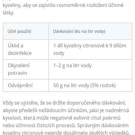
kyseliny, aby se zajistilo rovnoměrné rozložení účinné
látky.
Účel použití
Dávkování (ks na litr ​vody)
Úklid‍ a
1 díl kyseliny citronové k 9⁤ dílům
dezinfekce
vody
Okyselení
1–2 g na litr vody
potravin
Odvápnění
50 g na ⁣litr vody (5% roztok)
Vždy se‌ ujistěte, že se držíte doporučeného dávkování,
abyste předešli nežádoucím účinkům, jako je nadměrná⁢
kyselost,⁣ která může negativně ovlivnit chuť pokrmů
nebo ‌účinnost čisticích⁢ procesů. Správným dávkováním
kyseliny citronové nejenže dosáhnete ‍skvělých výsledků,