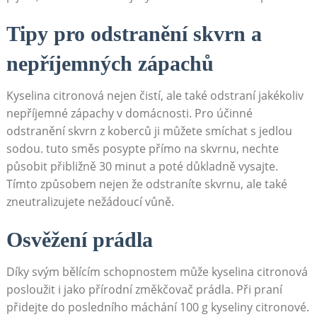
Tipy⁢ pro odstranění skvrn a
nepříjemných zápachů
Kyselina citronová⁣ nejen čistí, ale také odstraní⁣ jakékoliv⁣
nepříjemné ⁤zápachy v domácnosti. Pro účinné
odstranění skvrn z ⁣koberců ji⁢ můžete ‍smíchat s jedlou
sodou. tuto směs posypte přímo na skvrnu, nechte
⁢působit přibližně 30 minut a⁢ poté⁢ důkladně vysajte.
Tímto⁤ způsobem nejen⁢ že⁣ odstraníte skvrnu,‌ ale také
zneutralizujete⁣ nežádoucí vůně.
Osvěžení ‍prádla
Díky svým bělícím ‌schopnostem může kyselina citronová
posloužit i jako přírodní změkčovač prádla. Při praní
přidejte do posledního máchání 100 g ‍kyseliny citronové.