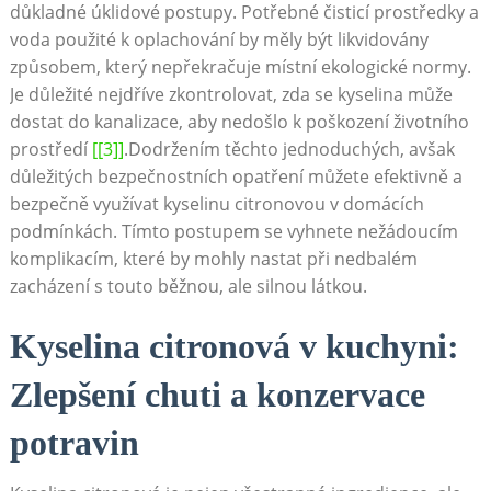
důkladné úklidové postupy. Potřebné čisticí prostředky a
voda ⁤použité k‌ oplachování by měly být likvidovány
způsobem, který nepřekračuje místní ekologické​ normy.
Je důležité nejdříve zkontrolovat,‌ zda ⁣se kyselina může
dostat​ do kanalizace, aby‌ nedošlo‍ k poškození ​životního⁢
prostředí
[[3]]
.Dodržením těchto ‌jednoduchých, avšak
důležitých bezpečnostních opatření můžete efektivně a
bezpečně využívat ⁤kyselinu citronovou v domácích
podmínkách. Tímto postupem se vyhnete ⁤nežádoucím
komplikacím, ‍které by mohly nastat při nedbalém
zacházení s touto běžnou, ale silnou látkou.
Kyselina citronová v kuchyni:‌
Zlepšení chuti a konzervace
⁣potravin