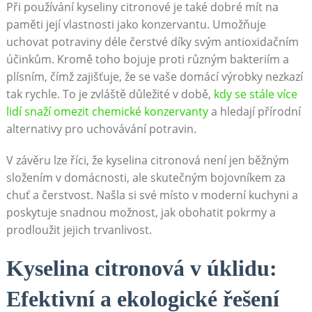
Při používání kyseliny citronové je ⁢také dobré mít na
paměti její vlastnosti jako konzervantu. Umožňuje
uchovat potraviny⁣ déle čerstvé díky⁢ svým antioxidačním
účinkům. Kromě toho bojuje proti různým bakteriím a
plísním, čímž zajišťuje,‍ že ‌se vaše ‌domácí výrobky nezkazí
tak rychle. To je zvláště důležité v ​době,
kdy ⁤se⁤ stále více
lidí snaží omezit chemické konzervanty
a hledají přírodní
alternativy pro uchovávání⁢ potravin.
V⁣ závěru lze ⁤říci, že kyselina‍ citronová​ není jen běžným
složením ⁢v ⁣domácnosti, ale ⁢skutečným bojovníkem za
chuť a​ čerstvost. Našla si své místo v moderní kuchyni a
poskytuje snadnou možnost, jak obohatit pokrmy ‍a
prodloužit jejich trvanlivost.
Kyselina citronová v úklidu:
Efektivní ⁤a ekologické řešení