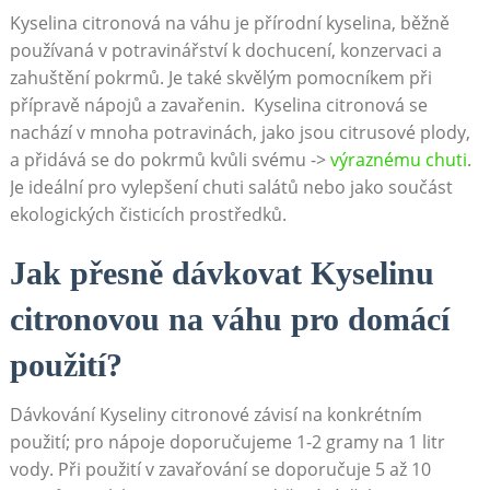
Kyselina citronová na váhu je přírodní kyselina, běžně
používaná v potravinářství k dochucení, konzervaci a
zahuštění pokrmů. Je‍ také skvělým pomocníkem při
přípravě‍ nápojů a ⁤zavařenin.
⁢ Kyselina citronová se
nachází v mnoha potravinách,‌ jako jsou citrusové plody,
a přidává se‍ do pokrmů⁤ kvůli svému ->
výraznému⁣ chuti
.
Je ideální⁢ pro‌ vylepšení ⁤chuti⁣ salátů‌ nebo⁢ jako ⁤součást
ekologických čisticích prostředků.
Jak přesně dávkovat Kyselinu
citronovou na váhu pro ‍domácí
použití?
Dávkování Kyseliny ⁤citronové⁣ závisí na konkrétním
použití; pro nápoje doporučujeme 1-2 gramy na 1 litr
vody.
Při použití v zavařování se ⁢doporučuje 5 až 10