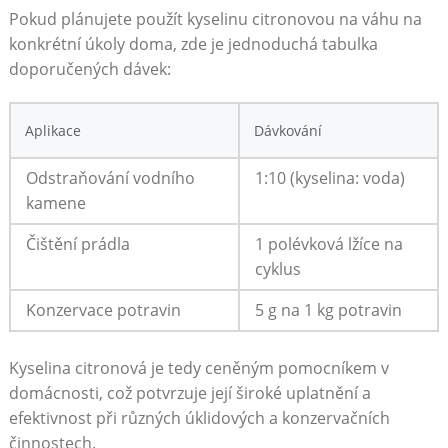
Pokud plánujete použít ⁢kyselinu⁣ citronovou na⁢ váhu na⁤
konkrétní úkoly ‌doma, zde je jednoduchá ⁣tabulka
doporučených dávek:
Aplikace
Dávkování
Odstraňování vodního
1:10 (kyselina: voda)
kamene
Čištění prádla
1 polévková‌ lžíce na
cyklus
Konzervace ‍potravin
5 g⁢ na 1 ​kg potravin
Kyselina⁢ citronová je tedy ceněným pomocníkem v
domácnosti, což ⁢potvrzuje ‌její široké uplatnění a
efektivnost při různých úklidových a konzervačních
činnostech.