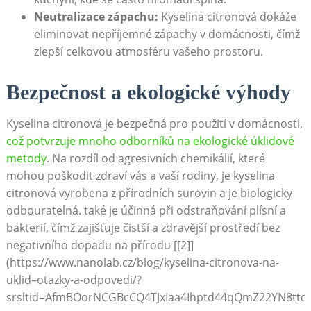
Neutralizace zápachu:
Kyselina citronová‌ dokáže
eliminovat nepříjemné zápachy v domácnosti, čímž
zlepší celkovou atmosféru⁤ vašeho prostoru.
Bezpečnost a ekologické výhody
Kyselina citronová je bezpečná pro použití v domácnosti,‍
což​ potvrzuje mnoho⁣ odborníků na ekologické úklidové
metody
. Na rozdíl⁢ od agresivních chemikálií, které​
mohou poškodit⁤ zdraví vás a⁣ vaší rodiny, je ‍kyselina
citronová vyrobena z přírodních surovin a⁢ je biologicky
odbouratelná. také je účinná při​ odstraňování plísní⁢ a
bakterií, čímž zajišťuje čistší a zdravější prostředí bez
negativního dopadu na přírodu [[2]]
(https://www.nanolab.cz/blog/kyselina-citronova-na-
uklid–otazky-a-odpovedi/?
srsltid=AfmBOorNCGBcCQ4TJxIaa4Ihptd44qQmZ22YN8ttde