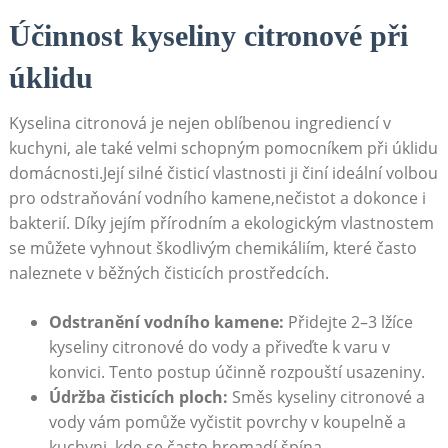
Účinnost kyseliny citronové při
úklidu
Kyselina citronová ‌je nejen oblíbenou ingrediencí ⁣v
kuchyni, ale​ také velmi schopným ⁢pomocníkem při úklidu
domácnosti.Její⁣ silné‍ čisticí vlastnosti ji činí ideální volbou
pro⁤ odstraňování vodního kamene,nečistot ‌a dokonce i
bakterií. Díky jejím přírodním a ⁣ekologickým vlastnostem
se můžete ‍vyhnout škodlivým‌ chemikáliím, které často
naleznete v běžných čisticích prostředcích. ⁣
Odstranění vodního kamene:
⁢Přidejte 2–3 lžíce
kyseliny citronové ⁤do vody a přiveďte k varu v⁢
konvici. Tento postup účinně rozpouští usazeniny.
Údržba čisticích ploch:
Směs kyseliny citronové a
⁢vody vám pomůže vyčistit povrchy v koupelně a
kuchyni, kde se často ⁣hromadí špína.