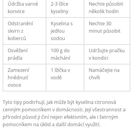
Údržba varné
2-3 lžíce
Nechte ‍působit
konvice
kyseliny
několik ​hodin
Odstranění
Kyselina⁤ s
Nechte 30​
skvrn z
jedlou
minut působit
koberců
sodou
Osvěžení
100 g do
Udržujte pračku
prádla
máchání
v kondici
Zamezení
1⁣ lžička‌ v
Namáčejte na
hnědnutí
vodě
chvíli
ovoce
Tyto tipy podtrhují, jak může být ⁢kyselina citronová
cenným⁤ pomocníkem v domácnosti. ​Její všestrannost ​a
přírodní původ‌ ji činí ⁣nejen efektivním, ⁤ale i šetrným
pomocníkem na úklid a další‌ domácí využití.