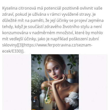
Kyselina citronová má potenciál⁢ pozitivně ovlivnit vaše
zdraví, pokud je užívána v rámci⁤ vyvážené stravy. Je
důležité mít na⁣ paměti, že⁣ její účinky se projeví zejména⁤
tehdy, když je součástí zdravého životního‍ stylu ‌a není
konzumována v nadměrném ‌množství, které ⁢by⁤ mohlo
mít vedlejší účinky, jako je například poškození ​zubní
skloviny[[3](https://www.ferpotravina.cz/seznam-
ecek/E330)].