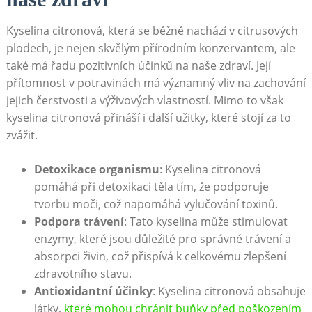
Kyselina citronová, která ⁤se běžně ​nachází⁣ v citrusových
plodech, je nejen skvělým přírodním konzervantem, ⁢ale
také má řadu‍ pozitivních účinků na naše zdraví. Její‌
přítomnost⁣ v potravinách má významný vliv na​ zachování
jejich ​čerstvosti a ⁢výživových vlastností. Mimo to však
kyselina citronová přináší i další užitky, ⁣které stojí za to
zvážit.
Detoxikace⁢ organismu
:​ Kyselina​ citronová⁢
pomáhá‍ při detoxikaci‍ těla tím, že podporuje
tvorbu moči, což​ napomáhá ⁢vylučování toxinů.
Podpora trávení
:⁤ Tato kyselina může stimulovat
enzymy, které ⁢jsou důležité pro‍ správné⁤ trávení a
⁢absorpci živin, což přispívá k celkovému ‌zlepšení
zdravotního stavu.
Antioxidantní účinky
:⁤ Kyselina citronová obsahuje⁣
látky,
které mohou ⁤chránit buňky před‌ poškozením