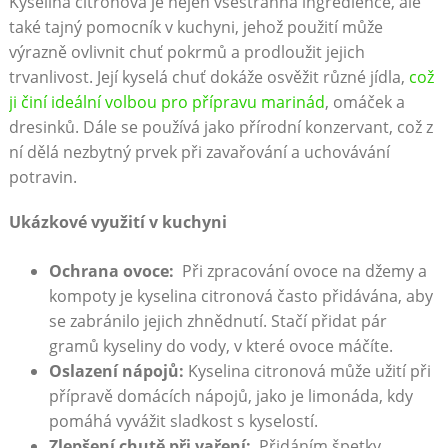
Kyselina citronová je​ nejen všestranná ingredience, ale
také ‌tajný pomocník​ v kuchyni, jehož použití může
výrazně‍ ovlivnit chuť pokrmů a prodloužit⁤ jejich
trvanlivost.‍ Její kyselá chuť dokáže osvěžit různé⁢ jídla,
což
ji činí ideální volbou pro přípravu marinád
, omáček a
dresinků. Dále se ‌používá jako přírodní konzervant, což z
ní dělá nezbytný prvek při​ zavařování ⁤a uchovávání
potravin.
Ukázkové využití v kuchyni
Ochrana ovoce:
⁣ Při zpracování ovoce na⁣ džemy a
kompoty je kyselina citronová často přidávána, aby
se zabránilo jejich​ zhnědnutí. Stačí přidat ​pár
gramů kyseliny do vody, v které ovoce ‍máčíte.
Oslazení‌ nápojů:
Kyselina citronová může užití při
přípravě domácích nápojů,⁤ jako je limonáda, kdy
pomáhá⁤ vyvážit sladkost s kyselostí.
Zlepšení‌ chutě při vaření:
⁤ Přidáním špetky