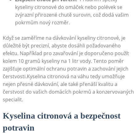
⁣kyseliny citronové do omáček nebo polévek⁢ se
zvýrazní přirozené chutě surovin, což​ dodá ⁤vašim
⁣pokrmům ⁣nový rozměr.
Když se zaměříme na dávkování ‍kyseliny citronové, je​
důležité být⁤ precizní, abyste dosáhli požadovaného
efektu. Například⁢ pro⁣ zavařování je doporučeno‌ použít
kolem 10 gramů kyseliny na 1 litr vody. Tento poměr
zajišťuje optimální ‌ochranu potravin a zachování jejich‌
čerstvosti.Kyselina citronová na ‌váhu tedy ​umožňuje
nejen‌ přesné dávkování, ale ⁤také přenáší kvalitu a
čerstvost do vašich domácích pokrmů ⁢a⁣ konzervovaných
specialit.
Kyselina citronová a‌ bezpečnost
potravin