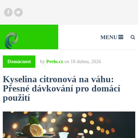
MENU
Domácnost
by
Peelu.cz
on
18 dubna, 2026
Kyselina citronová na váhu:
Přesné dávkování pro domácí
použití