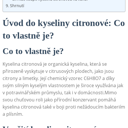
Shrnutí
Úvod do kyseliny ⁢citronové: Co
to vlastně je?
Co to vlastně je?
Kyselina ⁤citronová⁢ je organická kyselina,​ která se
přirozeně vyskytuje v citrusových plodech, ⁤jako jsou
citrony ⁣a limetky. ⁤Její ⁣chemický vzorec C6H8O7⁣ a díky
svým silným kyselým‍ vlastnostem⁤ je široce využívána‍ jak
v‍ potravinářském průmyslu, tak i v domácnosti.Mimo ​
svou​ chuťovou roli jako přírodní ⁢konzervant pomáhá
kyselina citronová také v boji proti⁢ nežádoucím bakteriím
a plísním.