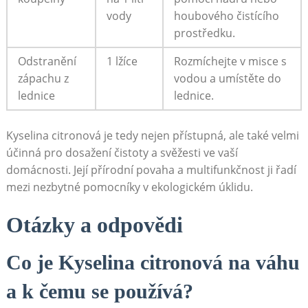
vody
houbového čistícího
‍prostředku.
Odstranění
1 lžíce
Rozmíchejte​ v misce s‌
zápachu​ z​
vodou ⁢a umístěte do
lednice
lednice.
Kyselina citronová je⁢ tedy nejen přístupná, ale také⁤ velmi
účinná pro dosažení čistoty a svěžesti ve vaší
domácnosti. ⁣Její přírodní povaha a⁢ multifunkčnost ji ‌řadí
mezi nezbytné pomocníky v ekologickém úklidu.
Otázky ‌a odpovědi
Co⁤ je Kyselina citronová na váhu
a k čemu se používá?