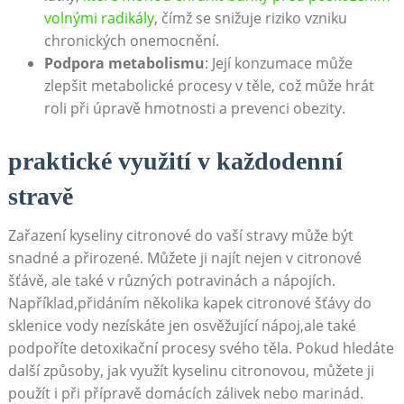
volnými radikály
, čímž se snižuje riziko vzniku
chronických onemocnění.
Podpora metabolismu
: Její konzumace může
‍zlepšit metabolické procesy ⁤v těle, což‍ může hrát
roli‌ při ‍úpravě hmotnosti a prevenci obezity.
praktické využití v každodenní
stravě
Zařazení kyseliny citronové ⁤do vaší stravy může být
⁢snadné‍ a přirozené. Můžete ji najít‍ nejen v citronové
šťávě, ale⁤ také v různých potravinách⁢ a nápojích.
Například,přidáním​ několika kapek ⁤citronové⁢ šťávy do
sklenice vody nezískáte jen⁤ osvěžující​ nápoj,ale také
podpoříte detoxikační procesy svého těla. Pokud hledáte​
další ⁢způsoby,⁣ jak využít ‌kyselinu citronovou, ⁣můžete ji
použít i při přípravě domácích zálivek nebo ‍marinád.