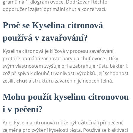
gramů na 1 kilogram ovoce. Dodržování těchto
⁣doporučení zajistí optimální chuť a ‍konzervaci.
Proč se Kyselina citronová
používá v zavařování?
Kyselina citronová je⁣ klíčová ‌v procesu zavařování,
⁢protože pomáhá zachovat ⁣barvu‍ a chuť ⁣ovoce.
⁢ Díky
svým vlastnostem zvyšuje ‍pH a ​zabraňuje růstu bakterií,
což přispívá k dlouhé trvanlivosti výrobků. ⁣Její schopnost
zesílit
chuť
a strukturu zavařenin je neocenitelná.
Mohu‍ použít kyselinu‌ citronovou
‍i v pečení?
Ano, ⁣Kyselina ​citronová⁢ může být užitečná ⁣i při ‍pečení,
zejména pro zvýšení kyselosti ⁣těsta.
Používá se ⁤k aktivaci