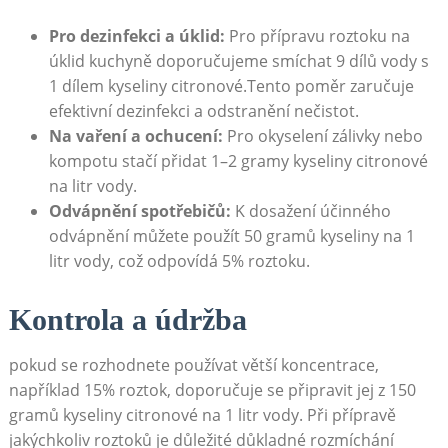
Pro dezinfekci a ⁢úklid:
Pro⁤ přípravu roztoku na
úklid kuchyně doporučujeme smíchat 9 dílů vody ​s
1‌ dílem kyseliny ​citronové.Tento poměr zaručuje
efektivní dezinfekci a odstranění nečistot.
Na vaření a ochucení:
Pro okyselení zálivky ⁣nebo
‍kompotu stačí přidat 1–2 ⁢gramy kyseliny citronové
na litr vody.
Odvápnění spotřebičů:
K dosažení účinného
odvápnění⁣ můžete použít 50 gramů kyseliny na 1
litr vody, což odpovídá 5% ⁢roztoku.
Kontrola a údržba
pokud se rozhodnete používat větší koncentrace, ​
například 15% roztok,⁢ doporučuje se připravit ‍jej z ‍150
gramů kyseliny citronové ‍na 1 litr vody.⁤ Při přípravě​
jakýchkoliv roztoků ‌je ‌důležité⁤ důkladné rozmíchání