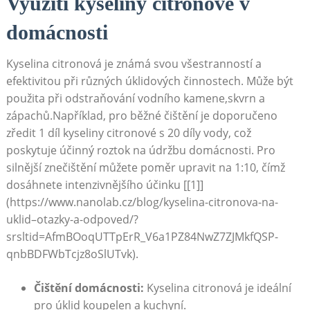
Využití‌ kyseliny citronové v
domácnosti
Kyselina citronová je známá svou všestranností a
efektivitou⁣ při různých úklidových činnostech. Může být
použita při⁢ odstraňování vodního kamene,skvrn a
zápachů.Například,‍ pro‍ běžné⁤ čištění je doporučeno
zředit 1 díl kyseliny citronové s 20 díly⁤ vody, což
poskytuje účinný roztok na údržbu domácnosti. Pro
silnější znečištění ‌můžete poměr upravit na 1:10, čímž⁤
dosáhnete intenzivnějšího ​účinku [[1]]
(https://www.nanolab.cz/blog/kyselina-citronova-na-
uklid–otazky-a-odpoved/?
srsltid=AfmBOoqUTTpErR_V6a1PZ84NwZ7ZJMkfQSP-
qnbBDFWbTcjz8oSlUTvk).
Čištění ⁣domácnosti:
Kyselina citronová je ideální
pro úklid koupelen a kuchyní.