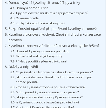
Domácí​ využití kyseliny citronové:Tipy a⁢ triky
Účinný a přírodní čistič
Tipy⁢ pro odstranění skvrn a nepříjemných zápachů
Osvěžení ‍prádla
Kuchyňské a potravinářské využití
Bezpečnostní opatření při používání‌ kyseliny citronové
Kyselina citronová v kuchyni:‌ Zlepšení chuti a konzervace
⁣potravin
Kyselina citronová v úklidu: Efektivní ⁤a ekologické řešení
Účinnost kyseliny citronové při úklidu
Bezpečnost a ekologické výhody
Příklady použití a přesné dávkování
Otázky ‌a odpovědi
Co⁤ je Kyselina citronová na váhu a k čemu se používá?
Jak přesně dávkovat Kyselinu citronovou na váhu pro
‍domácí použití?
Proč se Kyselina citronová používá v zavařování?
Mohu‍ použít kyselinu‌ citronovou ‍i v pečení?
Jaké jsou zdravotní přínosy Kyseliny citronové?
Je Kyselina citronová bezpečná pro všechny?
Kde koupit Kyselinu citronovou‌ na váhu?