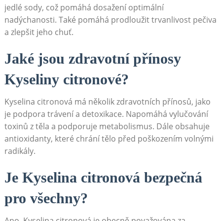
jedlé ⁢sody, což pomáhá dosažení optimální‌
nadýchanosti.‍ Také pomáhá ⁤prodloužit ⁣trvanlivost pečiva
a zlepšit jeho chuť.
Jaké jsou zdravotní přínosy
Kyseliny citronové?
Kyselina citronová má několik‍ zdravotních přínosů, jako
je podpora trávení‌ a⁢ detoxikace.
Napomáhá vylučování
‍toxinů ⁢z ‌těla ⁢a podporuje metabolismus. Dále ‍obsahuje
antioxidanty, ‌které chrání tělo před poškozením volnými
radikály.
Je Kyselina citronová bezpečná
pro všechny?
Ano, Kyselina citronová je obecně ⁢považována za ​