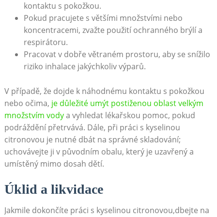
kontaktu s⁤ pokožkou.
Pokud pracujete s většími ⁤množstvími nebo
koncentracemi, zvažte použití ochranného brýlí a
‌respirátoru.
Pracovat v⁣ dobře větraném prostoru,‌ aby se snížilo
riziko‍ inhalace jakýchkoliv výparů.
V případě, že dojde k náhodnému kontaktu s pokožkou
nebo očima,
je důležité​ umýt postiženou oblast ‍velkým
‌množstvím vody
a vyhledat lékařskou pomoc, pokud
podráždění přetrvává.⁤ Dále,⁣ při práci s​ kyselinou
citronovou je nutné dbát na správné skladování;
uchovávejte ⁤ji v​ původním obalu, který je uzavřený a
umístěný mimo‍ dosah dětí.
Úklid‍ a⁢ likvidace
Jakmile dokončíte práci s kyselinou citronovou,dbejte na⁢