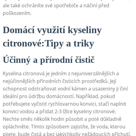
ale také ochráníte své spotřebiče a ⁣náčiní před
poškozením.
Domácí​ využití kyseliny
citronové:Tipy a⁢ triky
Účinný a přírodní čistič
Kyselina citronová je jedním z⁢ nejuniverzálnějších a
nejúčinnějších přírodních čisticích ⁢prostředků. Její
schopnost odstraňovat vodní kámen a usazeniny ji činí
ideální pro‍ údržbu ‌domácností. Například, pokud
potřebujete vyčistit rychlovarnou konvici, stačí naplnit
‌konvici ⁣vodou ​a přidat⁤ 2-3 lžíce kyseliny ‍citronové.
Nechte⁢ směs několik hodin působit a poté důkladně
opláchněte. Tímto způsobem zajistíte, že voda, kterou
pijete,⁢ bude čistá a bez jakýchkoliv nežádoucích‌ příchutí.