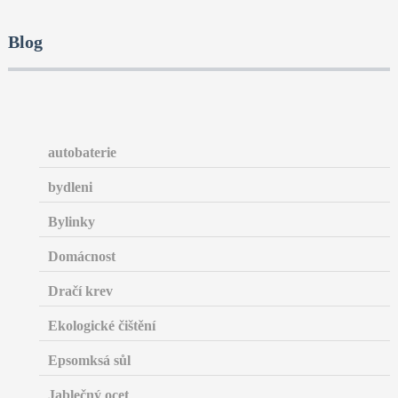
Blog
autobaterie
bydleni
Bylinky
Domácnost
Dračí krev
Ekologické čištění
Epsomksá sůl
Jablečný ocet