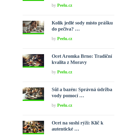
by
Peelu.cz
Kolik jedlé sody místo prášku
do pečiva? …
by
Peelu.cz
Ocet Aromka Brno: Tradiční
kvalita z Moravy
by
Peelu.cz
Sůl a bazén: Správná údržba
vody pomocí …
by
Peelu.cz
Ocet na sushi rýži: Klíč k
autentické …