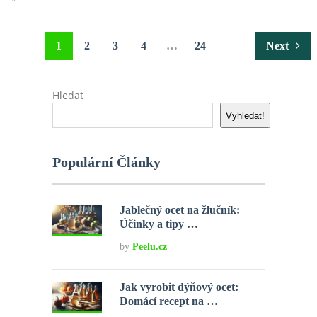
Stránkování
1
2
3
4
…
24
Next
příspěvků
Hledat
Vyhledat!
Populární Články
Jablečný ocet na žlučník:
Účinky a tipy …
by
Peelu.cz
Jak vyrobit dýňový ocet:
Domácí recept na …