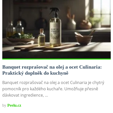
Banquet rozprašovač na olej a ocet Culinaria:
Praktický doplněk do kuchyně
Banquet rozprašovač na olej a ocet Culinaria je chytrý
pomocník pro každého kuchaře. Umožňuje přesně
dávkovat ingredience, …
by
Peelu.cz