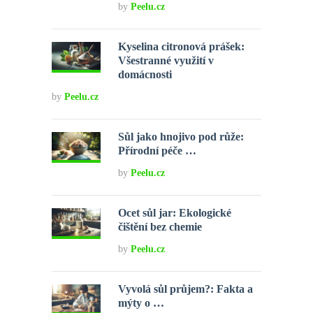
by
Peelu.cz
Kyselina citronová prášek:
Všestranné využití v
domácnosti
by
Peelu.cz
Sůl jako hnojivo pod růže:
Přírodní péče …
by
Peelu.cz
Ocet sůl jar: Ekologické
čištění bez chemie
by
Peelu.cz
Vyvolá sůl průjem?: Fakta a
mýty o …