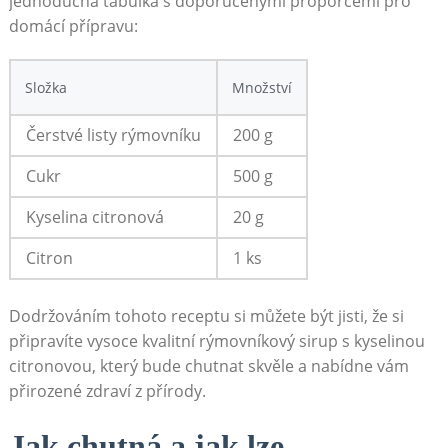
jednoduchá tabulka s doporučenými proporcemi pro
domácí přípravu:
Složka
Množství
Čerstvé listy rýmovníku
200 g
Cukr
500 g
Kyselina citronová
20 g
Citron
1 ks
Dodržováním tohoto receptu si můžete být jisti, že si
připravíte vysoce kvalitní rýmovníkový sirup s kyselinou
citronovou, který bude chutnat skvěle a nabídne vám
přirozené zdraví z přírody.
Jak chutná a jak lze