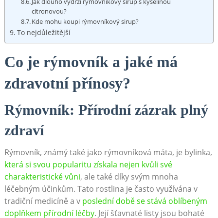
Jak dlouho vydrží rýmovníkový sirup s kyselinou
citronovou?
Kde mohu koupi rýmovníkový sirup?
To nejdůležitější
Co je rýmovník a jaké má
zdravotní přínosy?
Rýmovník: Přírodní zázrak plný
zdraví
Rýmovník, známý také jako rýmovníková máta, je bylinka,
která si svou popularitu získala nejen kvůli své
charakteristické vůni
, ale také díky svým mnoha
léčebným účinkům. Tato rostlina je často využívána v
tradiční medicíně a v
poslední době se stává oblíbeným
doplňkem přírodní léčby
. Její šťavnaté listy jsou bohaté