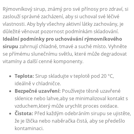
Rýmovníkový sirup, známý pro své přínosy pro zdraví, si
zaslouží správné zacházení, aby si uchoval své léčivé
vlastnosti. Aby byly všechny aktivní látky zachovány, je
důležité věnovat pozornost podmínkám skladování.
Ideální podmínky pro uchovávání rýmovníkového
sirupu
zahrnují chladné, tmavé a suché místo. Vyhněte
se přímému slunečnímu světlu, které může degradovat
vitamíny a další cenné komponenty.
Teplota:
Sirup skladujte v teplotě pod 20 °C,
ideálně v chladničce.
Bezpečné uzavření:
Používejte těsně uzavřené
sklenice nebo lahve,aby se minimalizoval kontakt s
vzduchem,který může urychlit proces oxidace.
Čistota:
Před každým odebráním sirupu se ujistěte,
že je lžička nebo naběračka čistá, aby se předešlo
kontaminaci.