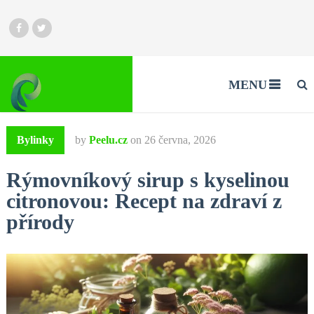
MENU
Bylinky
by
Peelu.cz
on
26 června, 2026
Rýmovníkový sirup s kyselinou
citronovou: Recept na zdraví z
přírody