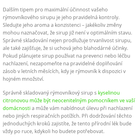
Dalším tipem pro maximální účinnost vašeho
rýmovníkového sirupu je jeho pravidelná kontroly.
Sledujte jeho aroma a konzistenci – jakékoliv změny
mohou naznačovat, že sirup již není v optimálním stavu.
Správné skladování nejen prodlužuje trvanlivost sirupu,
ale také zajišťuje, že si uchová jeho blahodárné účinky.
Pokud plánujete sirup používat na prevenci nebo léčbu
nachlazení, nezapomeňte na pravidelné doplňování
zásob v letních měsících, kdy je rýmovník k dispozici v
hojném množství.
Správně skladovaný rýmovníkový sirup s
kyselinou
citronovou může být neocenitelným pomocníkem ve vaší
domácnosti
a může vám nabídnout úlevu při nachlazení
nebo jiných respiračních potížích. Při dodržování těchto
jednoduchých kroků zajistíte, že tento přírodní lék bude
vždy po ruce, kdykoli ho budete potřebovat.