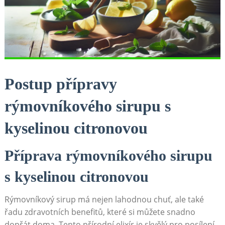
Postup přípravy
rýmovníkového sirupu s
kyselinou citronovou
Příprava rýmovníkového sirupu
s kyselinou citronovou
Rýmovníkový sirup má nejen lahodnou chuť, ale také
řadu zdravotních benefitů, které si můžete snadno
dopřát doma. Tento přírodní elixír je skvělý pro posílení