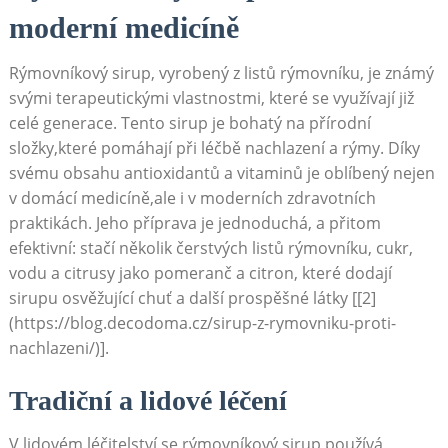
moderní medicíně
Rýmovníkový sirup, vyrobený z listů rýmovníku, je známý
svými terapeutickými vlastnostmi, které se využívají již
celé generace. Tento sirup je bohatý na přírodní
složky,které pomáhají při léčbě nachlazení a rýmy. Díky
svému obsahu antioxidantů a vitaminů je oblíbený nejen
v domácí medicíně,ale i v moderních zdravotních
praktikách. Jeho příprava je jednoduchá, a přitom
efektivní: stačí několik čerstvých listů rýmovníku, cukr,
vodu a citrusy jako pomeranč a citron, které dodají
sirupu osvěžující chuť a další prospěšné látky [[2]
(https://blog.decodoma.cz/sirup-z-rymovniku-proti-
nachlazeni/)].
Tradiční a lidové léčení
V lidovém léčitelství se rýmovníkový sirup používá