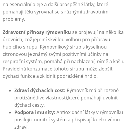
na esenciální oleje a další prospěšné látky, které
pomáhají tělu vyrovnat se s různými zdravotními
problémy.
Zdravotní přínosy rýmovníku
se projevují na několika
úrovních, což jej činí skvělou volbou pro přípravu
hubícího sirupu. Rýmovníkový sirup s kyselinou
citronovou je známý svými pozitivními účinky na
respirační systém, pomáhá při nachlazení, rýmě a kašli.
Pravidelná konzumace tohoto sirupu může zlepšit
dýchací funkce a zklidnit podrážděné hrdlo.
Zdraví dýchacích cest:
Rýmovník má přirozené
protizánětlivé vlastnosti,které pomáhají uvolnit
dýchací cesty.
Podpora imunity:
Antioxidační látky v rýmovníku
posilují imunitní systém a přispívají k celkovému
zdraví.