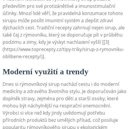
především pro své protizánětlivé a imunostimulační
účinky. Mnozí lidé věří, že pravidelná konzumace tohoto
sirupu může posílit imunitní systém a zlepšit zdraví
dýchacích cest. Tradiční recepty zahrnují nejen sirup, ale
také čaj z rýmovníku, který se doporučuje pít v průběhu
podzimu a zimy, kdy je výskyt nachlazení vyšší [[3]
(https://www.toprecepty.cz/tipy-triky/sirup-z-rymovniku-
oblibene-recepty/)].
Moderní využití a trendy
Dnes si rýmovníkový sirup nachází cestu i do moderní
medicíny a zdravého životního stylu. Je doporučován jako
doplněk stravy, zejména pro děti a starší osoby, které
mohou být náchylnější na respirační onemocnění.
Výrobci si více než kdy jindy uvědomují potřebu
přírodních produktů bez umělých přísad, což posiluje
popularitu rýmovníkového sirupu v ekologickém