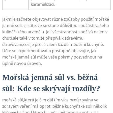
karamelizaci.
Jakmile začnete objevovat různé způsoby použití mořské
jemné soli, zjistíte, že se stane důležitou součástí vašeho
kulinářského arzenálu. Její všestrannost spočívá nejen v
chuti,ale také v tom,že přispívá k zdravému
stravování,což je přece cílem každé moderní kuchyně.
Učte se experimentovat a postupně objevujte, jak
mořská jemná sůl může vaše pokrmy pozvednout na
úplně novou úroveň.
Mořská jemná sůl vs. běžná
sůl: Kde se skrývají rozdíly?
mořská sůl,která je čím dál tím více preferována ve
zdravém vaření,má oproti běžné kuchyňské soli několik
klíčových výhod,které by měly být brány v potaz. Je