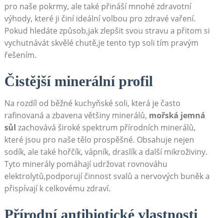
pro naše pokrmy, ale také přináší mnohé zdravotní
výhody, které ji činí ideální volbou pro zdravé vaření.
Pokud hledáte způsob,jak zlepšit svou stravu a přitom si
vychutnávát skvělé chutě,je tento typ soli tím pravým
řešením.
Čistější minerální profil
Na rozdíl od běžné kuchyňské soli, která je často
rafinovaná a zbavena většiny minerálů,
mořská jemná
sůl
zachovává široké spektrum přírodních minerálů,
které jsou pro naše tělo prospěšné. Obsahuje nejen
sodík, ale také hořčík, vápník, draslík a další mikroživiny.
Tyto minerály pomáhají udržovat rovnováhu
elektrolytů,podporují činnost svalů a nervových buněk a
přispívají k celkovému zdraví.
Přírodní antibiotické vlastnosti