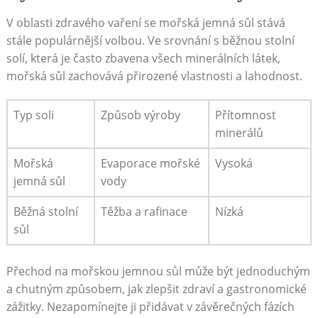
V oblasti zdravého vaření se mořská jemná sůl stává
stále populárnější volbou. Ve srovnání s běžnou stolní
solí, která je často zbavena všech minerálních látek,
mořská sůl zachovává přirozené vlastnosti a lahodnost.
Typ soli
Způsob výroby
Přítomnost
minerálů
Mořská
Evaporace mořské
Vysoká
jemná sůl
vody
Běžná stolní
Těžba a rafinace
Nízká
sůl
Přechod na mořskou jemnou sůl může být jednoduchým
a chutným způsobem, jak zlepšit zdraví a gastronomické
zážitky. Nezapomínejte ji přidávat v závěrečných fázích