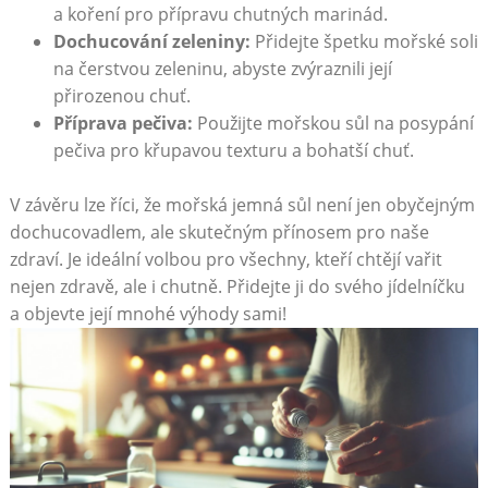
a koření pro přípravu chutných marinád.
Dochucování zeleniny:
Přidejte špetku mořské soli
na čerstvou zeleninu, abyste zvýraznili její
přirozenou chuť.
Příprava pečiva:
Použijte mořskou sůl na posypání
pečiva pro křupavou texturu a bohatší chuť.
V závěru lze říci, že mořská jemná sůl není jen obyčejným
dochucovadlem, ale skutečným přínosem pro naše
zdraví. Je ideální volbou pro všechny, kteří chtějí vařit
nejen zdravě, ale i chutně. Přidejte ji do svého jídelníčku
a objevte její mnohé výhody sami!