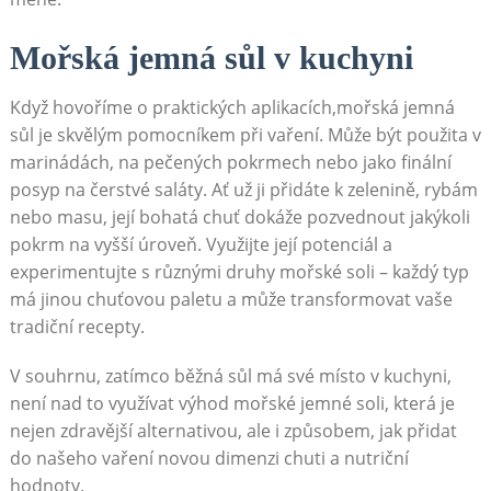
Mořská jemná sůl v kuchyni
Když hovoříme o praktických aplikacích,mořská jemná
sůl je skvělým pomocníkem při vaření. Může být použita v
marinádách, na pečených pokrmech nebo jako finální
posyp na čerstvé saláty. Ať už ji přidáte k zelenině, rybám
nebo masu, její bohatá chuť dokáže pozvednout jakýkoli
pokrm na vyšší úroveň. Využijte její potenciál a
experimentujte s různými druhy mořské soli – každý typ
má jinou chuťovou paletu a může transformovat vaše
tradiční recepty.
V souhrnu, zatímco běžná sůl má své místo v kuchyni,
není nad to využívat výhod mořské jemné soli, která je
nejen zdravější alternativou, ale i způsobem, jak přidat
do našeho vaření novou dimenzi chuti a nutriční
hodnoty.