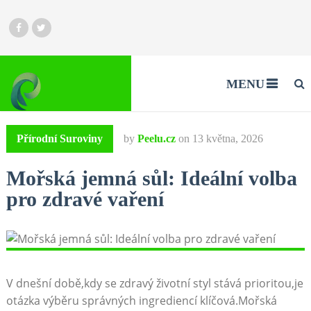
MENU
Přírodní Suroviny
by
Peelu.cz
on
13 května, 2026
Mořská jemná sůl: Ideální volba
pro zdravé vaření
V dnešní době,kdy se zdravý životní styl stává prioritou,je
otázka výběru správných ingrediencí klíčová.Mořská