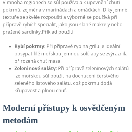
V mnoha regionech se sůl používala k upevnění chuti
pokrmů, zejména v marinádách a omáčkách. Díky jemné
textuře se skvěle rozpouští a výborně se používá při
přípravě rybích specialit, jako jsou slané makrely nebo
pražené sardinky.Příklad použití:
Rybí pokrmy
: Při přípravě ryb na grilu je ideální
posypat filé mořskou jemnou solí, aby se zvýraznila
přirozená chuť masa.
Zeleninové saláty
: Při přípravě zeleninových salátů
lze mořskou sůl použít na dochucení čerstvého
zeleného listového salátu, což pokrmu dodá
křupavost a plnou chuť.
Moderní přístupy k osvědčeným
metodám