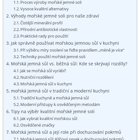
Proces výroby mořské jemné soli
Vysoce kvalitní alternativy
Výhody mořské jemné soli pro naše zdraví
Čistější minerální profil
Přírodní antibiotické vlastnosti
Praktické rady pro použití
Jak správně používat mořskou jemnou sůl v kuchyni
Při výběru míry osolení se řiďte pravidlem „méně je více“
Techniky použití mořské jemné soli
Mořská jemná sůl vs. běžná sůl: Kde se skrývají rozdíly?
Jak se mořská sůl vyrábí?
Nutriční rozdělení
Mořská jemná sůl v kuchyni
mořská jemná sůl v tradiční a moderní kuchyni
Tradiční kuchyně a mořská jemná sůl
Moderní přístupy k osvědčeným metodám
Tipy na výběr kvalitní mořské jemné soli
Jak vybrat kvalitní mořskou sůl
Osvědčené značky
Mořská jemná sůl a její role při dochucování pokrmů
Mořská jemná sůl: Klíčový prvek v dochucování pokrmů