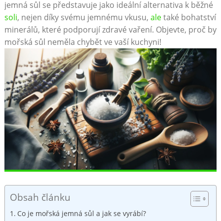
jemná sůl se představuje jako ideální alternativa k běžné
soli
, nejen díky svému jemnému vkusu,
ale
také bohatství
minerálů, které podporují zdravé vaření. Objevte, proč by
mořská sůl neměla chybět ve vaší kuchyni!
Obsah článku
Co je mořská jemná sůl a jak se vyrábí?