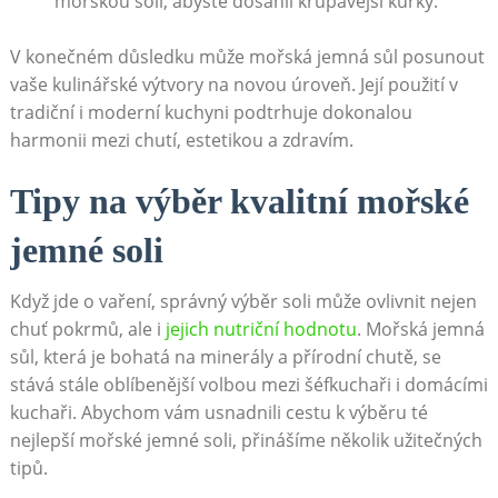
mořskou solí, abyste dosáhli křupavější kůrky.
V konečném důsledku může mořská jemná sůl posunout
vaše kulinářské výtvory na novou úroveň. Její použití v
tradiční i moderní kuchyni podtrhuje dokonalou
harmonii mezi chutí, estetikou a zdravím.
Tipy na výběr kvalitní mořské
jemné soli
Když jde o vaření, správný výběr soli může ovlivnit nejen
chuť pokrmů, ale i
jejich nutriční hodnotu
. Mořská jemná
sůl, která je bohatá na minerály a přírodní chutě, se
stává stále oblíbenější volbou mezi šéfkuchaři i domácími
kuchaři. Abychom vám usnadnili cestu k výběru té
nejlepší mořské jemné soli, přinášíme několik užitečných
tipů.