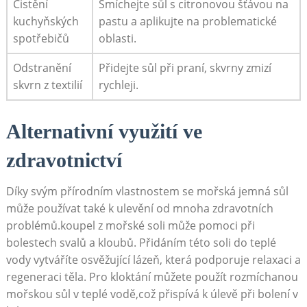
Čistění
Smíchejte sůl s citronovou šťávou na
kuchyňských
pastu a aplikujte na problematické
spotřebičů
oblasti.
Odstranění
Přidejte sůl při praní, skvrny zmizí
skvrn z textilií
rychleji.
Alternativní využití ve
zdravotnictví
Díky svým přírodním vlastnostem se mořská jemná sůl
může používat také k ulevění od mnoha zdravotních
problémů.koupel z mořské soli může pomoci při
bolestech svalů a kloubů. Přidáním této soli do teplé
vody vytváříte osvěžující lázeň, která podporuje relaxaci a
regeneraci těla. Pro kloktání můžete použít rozmíchanou
mořskou sůl v teplé vodě,což přispívá k úlevě při bolení v