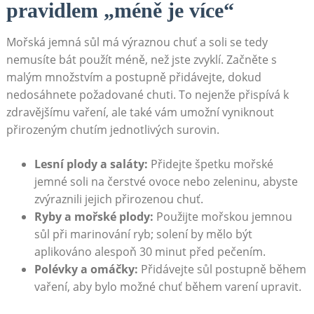
pravidlem „méně je více“
Mořská jemná sůl má výraznou chuť a soli se tedy
nemusíte bát použít méně, než jste zvyklí. Začněte s
malým množstvím a postupně přidávejte, dokud
nedosáhnete požadované chuti. To nejenže přispívá k
zdravějšímu vaření, ale také vám umožní vyniknout
přirozeným chutím jednotlivých surovin.
Lesní plody a saláty:
Přidejte špetku mořské
jemné soli na čerstvé ovoce nebo zeleninu, abyste
zvýraznili jejich přirozenou chuť.
Ryby a mořské plody:
Použijte mořskou jemnou
sůl při marinování ryb; solení by mělo být
aplikováno alespoň 30 minut před pečením.
Polévky a omáčky:
Přidávejte sůl postupně během
vaření, aby bylo možné chuť během varení upravit.