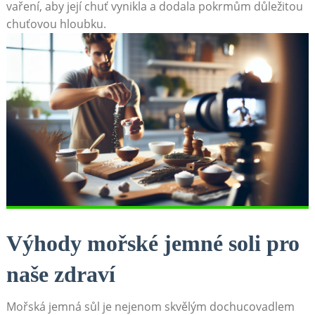
vaření, aby její chuť vynikla a dodala pokrmům důležitou
chuťovou hloubku.
Výhody mořské jemné soli pro
naše zdraví
Mořská jemná sůl je nejenom skvělým dochucovadlem