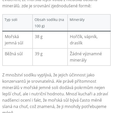
minerálů. zde je srovnání zjednodušené formě:
Typ soli
Obsah sodíku (na
Minerály
100 g)
Mořská
38 g
Hořčík, vápník,
jemná sůl
draslík
Běžná sůl
39 g
Žádné významné
minerály
Z množství sodíku vyplývá, že jejich účinnost jako
konzervantů je srovnatelná. Ale právě přítomnost
minerálů v mořské jemné soli dodává pokrmům nejen
lepší chuť, ale i nutriční hodnotu. Mnozí kuchaři a zdraví
nadšenci ocení i fakt, že mořská sůl bývá často méně
slaná na chuť, což znamená, že ji mnohdy potřebujeme
méně.