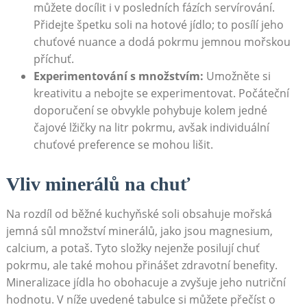
můžete docílit i v posledních fázích servírování.
Přidejte špetku soli na hotové jídlo; to posílí jeho
chuťové nuance a dodá pokrmu jemnou mořskou
příchuť.
Experimentování s množstvím:
Umožněte si
kreativitu a nebojte se experimentovat. Počáteční
doporučení se obvykle pohybuje kolem jedné
čajové lžičky na litr pokrmu, avšak individuální
chuťové preference se mohou lišit.
Vliv minerálů na chuť
Na rozdíl od běžné kuchyňské soli obsahuje mořská
jemná sůl množství minerálů, jako jsou magnesium,
calcium, a potaš. Tyto složky nejenže posilují chuť
pokrmu, ale také mohou přinášet zdravotní benefity.
Mineralizace jídla ho obohacuje a zvyšuje jeho nutriční
hodnotu. V níže uvedené tabulce si můžete přečíst o