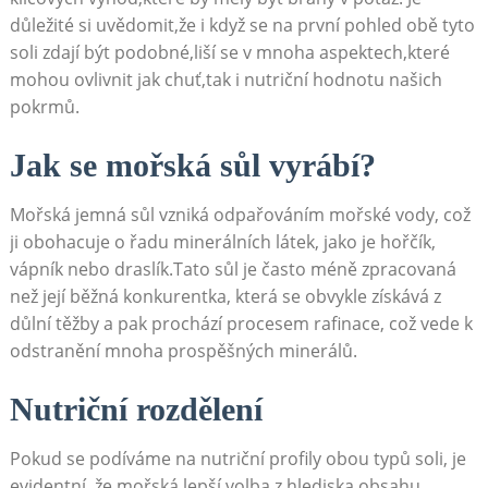
důležité si uvědomit,že i když se na první pohled obě tyto
soli zdají být podobné,liší se v mnoha aspektech,které
mohou ovlivnit jak chuť,tak i nutriční hodnotu našich
pokrmů.
Jak se mořská sůl vyrábí?
Mořská jemná sůl vzniká odpařováním mořské vody, což
ji obohacuje o řadu minerálních látek, jako je hořčík,
vápník nebo draslík.Tato sůl je často méně zpracovaná
než její běžná konkurentka, která se obvykle získává z
důlní těžby a pak prochází procesem rafinace, což vede k
odstranění mnoha prospěšných minerálů.
Nutriční rozdělení
Pokud se podíváme na nutriční profily obou typů soli, je
evidentní, že mořská lepší volba z hlediska obsahu