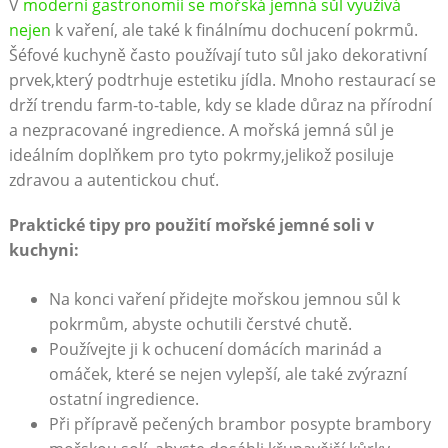
V
moderní gastronomii se mořská jemná sůl využívá
nejen
k vaření, ale také k finálnímu dochucení pokrmů.
Šéfové kuchyně často používají tuto sůl jako dekorativní
prvek,který podtrhuje estetiku jídla. Mnoho restaurací se
drží trendu farm-to-table, kdy se klade důraz na přírodní
a nezpracované ingredience. A mořská jemná sůl je
ideálním doplňkem pro tyto pokrmy,jelikož posiluje
zdravou a autentickou chuť.
Praktické tipy pro použití mořské jemné soli v
kuchyni:
Na konci vaření přidejte mořskou jemnou sůl k
pokrmům, abyste ochutili čerstvé chutě.
Používejte ji k ochucení domácích marinád a
omáček, které se nejen vylepší, ale také zvýrazní
ostatní ingredience.
Při přípravě pečených brambor posypte brambory