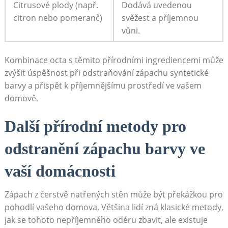
Citrusové plody⁢ (např.
Dodává uvedenou
citron‌ nebo pomeranč)
svěžest a⁤ příjemnou
⁢vůni.
Kombinace octa s ​těmito přírodními⁤ ingrediencemi může
​zvýšit úspěšnost ​při odstraňování ⁣zápachu syntetické
barvy a přispět k příjemnějšímu prostředí ve vašem
domově.
Další‌ přírodní metody ⁣pro ​
odstranění zápachu⁣ barvy​ ve
vaší domácnosti
Zápach z‌ čerstvě natřených stěn⁢ může být překážkou pro
pohodlí ⁢vašeho domova.⁣ Většina lidí ​zná klasické metody,
jak⁢ se tohoto nepříjemného ⁤odéru ‌zbavit, ale existuje