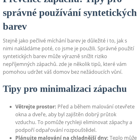
správné používání syntetických
barev
Stejně ‌jako pečlivé‌ míchání barev je ‍důležité i to, jak s‍
nimi‌ nakládáme poté,‌ co jsme je použili. Správné použití
syntetických barev může výrazně ⁢snížit riziko
nepříjemných zápachů.​ zde ⁢je několik tipů, ⁣které vám
⁢pomohou udržet ⁣váš domov bez ⁤nežádoucích vůní.
Tipy pro minimalizaci zápachu
Větrejte prostor:
Před a během ‍malování otevřete
okna a dveře, aby byl zajištěn dobrý průtok
vzduchu. To pomůže ⁢rychleji eliminovat​ zápachy‍ a
‌podpoří ‌odpařování ⁣rozpouštědel.
Plánujte malování na chladnější‌ dny:
Teplo může