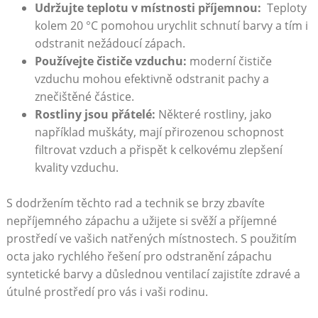
Udržujte teplotu v místnosti příjemnou:
‌ Teploty
kolem 20 °C pomohou urychlit schnutí barvy a‌ tím⁤ i⁤
odstranit nežádoucí zápach.
Používejte čističe⁤ vzduchu:
​moderní čističe
vzduchu mohou efektivně ‌odstranit pachy a
znečištěné částice.
Rostliny ‍jsou ⁤přátelé:
Některé⁢ rostliny, jako
například ⁢muškáty, mají přirozenou schopnost
filtrovat vzduch a přispět k ‍celkovému zlepšení
kvality vzduchu.
S‍ dodržením těchto rad a​ technik se⁢ brzy ‌zbavíte
nepříjemného zápachu a užijete si​ svěží a příjemné
prostředí‍ ve vašich⁤ natřených ⁣místnostech. S ‌použitím
‍octa jako rychlého​ řešení pro odstranění zápachu
syntetické barvy a důslednou⁤ ventilací zajistíte zdravé a
útulné prostředí pro vás i ‌vaši rodinu.