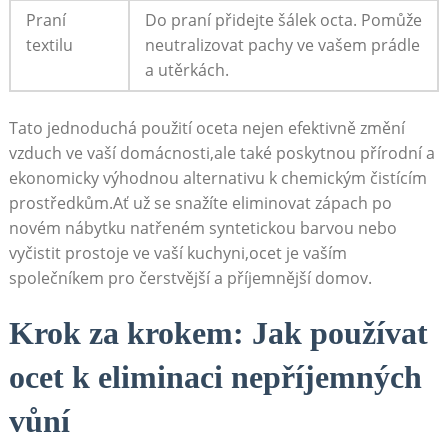
Praní
Do praní přidejte šálek octa. Pomůže
textilu
neutralizovat ⁢pachy ve vašem prádle
a⁤ utěrkách.
Tato jednoduchá použití ⁤oceta nejen efektivně ⁣změní
vzduch ve vaší domácnosti,ale ⁣také poskytnou⁢ přírodní‍ a​
ekonomicky‌ výhodnou alternativu k ‍chemickým čistícím
prostředkům.Ať‌ už se snažíte eliminovat zápach​ po
novém ⁤nábytku natřeném⁤ syntetickou barvou‍ nebo
vyčistit prostoje⁢ ve vaší ‍kuchyni,ocet ‌je⁤ vaším⁤
společníkem pro​ čerstvější a příjemnější domov.
Krok ⁣za krokem: Jak používat
ocet k eliminaci nepříjemných
vůní