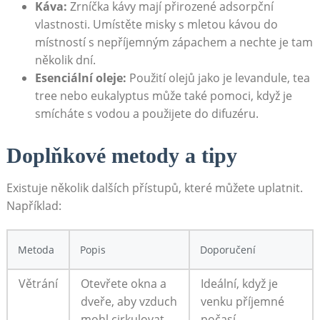
Káva:
Zrníčka kávy ‍mají přirozené adsorpční
vlastnosti. ‌Umístěte misky s mletou kávou do
místností s nepříjemným zápachem ⁢a nechte je tam
⁣několik dní.
Esenciální oleje:
Použití olejů jako⁤ je‍ levandule, tea
tree nebo ‌eukalyptus může také pomoci,‍ když je
smícháte s vodou a použijete do difuzéru.
Doplňkové metody ⁤a tipy
Existuje několik dalších přístupů, které můžete uplatnit.
Například:
Metoda
Popis
Doporučení
Větrání
Otevřete okna a
Ideální,‌ když⁢ je
dveře, aby vzduch
venku ⁤příjemné
mohl cirkulovat.
počasí.