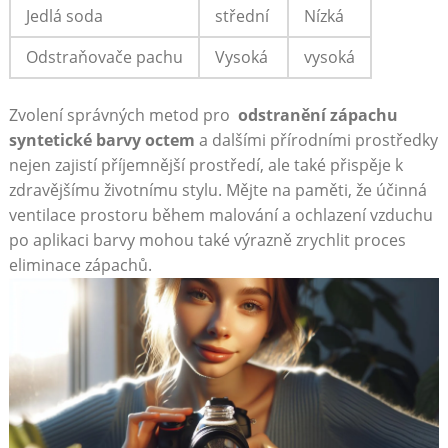
Jedlá soda
střední
Nízká
Odstraňovače pachu
Vysoká
vysoká
Zvolení správných⁣ metod pro ‌
odstranění zápachu⁤
syntetické barvy ⁢octem
​a dalšími přírodními‍ prostředky
nejen zajistí příjemnější prostředí, ale ​také přispěje k
⁢zdravějšímu životnímu stylu. ​Mějte na ⁤paměti, že účinná
ventilace prostoru⁢ během malování a ochlazení ‌vzduchu
po ⁣aplikaci ​barvy ⁤mohou⁤ také ⁣výrazně zrychlit proces
eliminace zápachů.