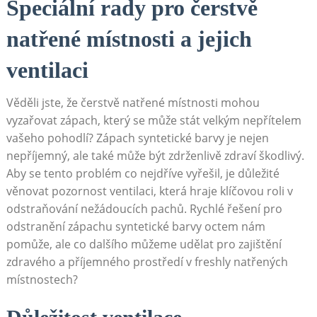
Speciální rady​ pro čerstvě
natřené ⁢místnosti a ‍jejich
ventilaci
Věděli jste, že⁢ čerstvě natřené místnosti⁤ mohou
vyzařovat⁣ zápach, který se může stát velkým nepřítelem
vašeho pohodlí? Zápach⁣ syntetické barvy ⁤je nejen
nepříjemný, ale také⁣ může být zdrženlivě zdraví⁤ škodlivý.
Aby se tento problém‌ co‍ nejdříve vyřešil, je důležité
věnovat⁣ pozornost ‌ventilaci, která‍ hraje klíčovou ⁤roli v
odstraňování nežádoucích pachů. Rychlé ⁤řešení pro
odstranění zápachu syntetické barvy octem nám
pomůže, ale co dalšího můžeme udělat pro zajištění‌
zdravého a příjemného prostředí v freshly‌ natřených
⁢místnostech?