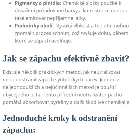
Pigmenty​ a plnidla:
Chemické ‌složky použité k ​
dosažení ​požadované barvy a konzistence mohou
také ⁢emitovat nepříjemné látky.
Podmínky okolí:
‌ Vysoká ⁢vlhkost ⁣a teplota mohou
zpomalit proces ⁢schnutí, ⁣což zvyšuje ​dobu, během
které ​se zápach uvolňuje.
Jak se‍ zápachu⁣ efektivně zbavit?
Existuje několik‍ praktických ⁢metod, ‌jak ​neutralizovat
nebo odstranit ⁣zápach syntetických barev. Jednou z
nejjednodušších⁢ a nejúčinnějších metod je použití⁣
obyčejného octa. Tento přírodní ‌neutralizátor pachu
pomáhá absorbovat pyridiny a další‌ škodlivé chemikálie.
Jednoduché kroky k odstranění ​
zápachu: