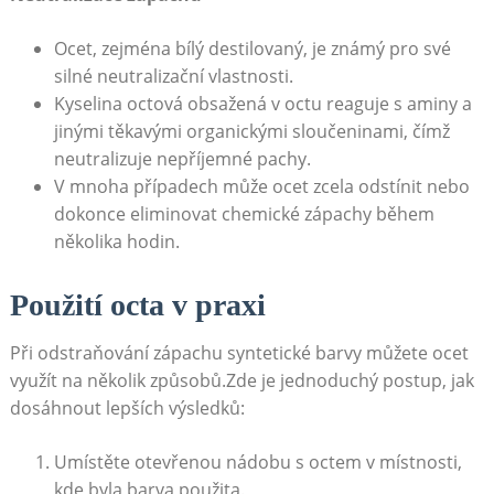
Ocet, zejména‌ bílý destilovaný, ⁤je známý pro své
‍silné ⁤neutralizační⁤ vlastnosti.
Kyselina ​octová obsažená v octu reaguje s ⁢aminy ‌a
jinými ⁣těkavými organickými ‍sloučeninami, čímž
⁢neutralizuje nepříjemné​ pachy.
V ‍mnoha případech může ⁢ocet zcela odstínit nebo
dokonce eliminovat chemické zápachy během
několika hodin.
Použití octa v praxi
Při​ odstraňování zápachu syntetické ⁣barvy můžete ocet
⁣využít ⁤na ⁢několik způsobů.Zde je jednoduchý postup, jak
dosáhnout lepších‌ výsledků:
Umístěte otevřenou nádobu s octem v místnosti,
kde byla ⁢barva⁣ použita.