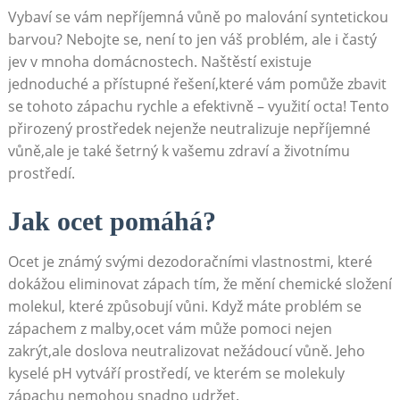
Vybaví se vám nepříjemná vůně⁤ po‌ malování syntetickou
barvou? Nebojte se, není to ​jen váš problém, ale i častý
jev v mnoha⁣ domácnostech. Naštěstí ⁣existuje
jednoduché a přístupné řešení,které vám pomůže zbavit
se tohoto zápachu rychle a​ efektivně – využití ⁤octa!⁢ Tento​
přirozený ⁤prostředek ⁣nejenže neutralizuje nepříjemné
vůně,ale je také šetrný ⁢k ​vašemu zdraví‍ a životnímu ​
prostředí.
Jak ocet pomáhá?
Ocet je známý svými‍ dezodoračními vlastnostmi,‍ které
dokážou eliminovat ⁣zápach tím, ⁣že mění chemické složení
molekul, které ⁤způsobují⁤ vůni. Když máte problém se
zápachem z malby,ocet⁣ vám může‍ pomoci nejen
zakrýt,ale doslova neutralizovat​ nežádoucí vůně.‌ Jeho
kyselé pH vytváří⁢ prostředí, ve kterém se molekuly
zápachu nemohou⁤ snadno udržet.