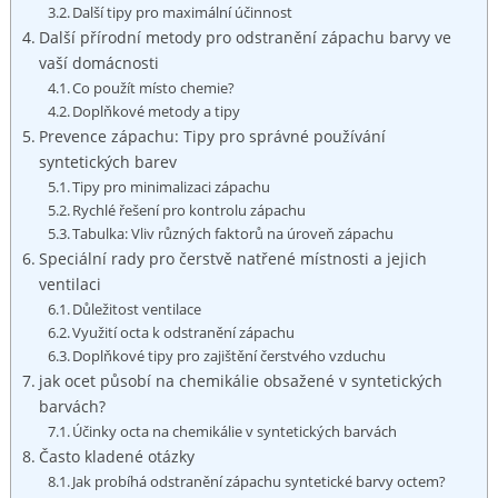
Další‌ tipy ‌pro maximální‍ účinnost
Další‌ přírodní metody ⁣pro ​odstranění zápachu⁣ barvy​ ve
vaší domácnosti
Co použít⁣ místo​ chemie?
Doplňkové metody ⁤a tipy
Prevence ⁢zápachu:⁢ Tipy pro správné používání
syntetických barev
Tipy pro minimalizaci zápachu
Rychlé ‌řešení pro⁤ kontrolu zápachu
Tabulka: Vliv různých‍ faktorů ‌na úroveň zápachu
Speciální rady​ pro čerstvě natřené ⁢místnosti a ‍jejich
ventilaci
Důležitost ⁤ventilace
Využití octa⁤ k odstranění zápachu
Doplňkové‌ tipy pro zajištění čerstvého vzduchu
jak ‌ocet působí na chemikálie obsažené⁢ v syntetických ​
barvách?
Účinky octa ‌na ⁤chemikálie v ⁢syntetických barvách
Často kladené otázky
Jak probíhá odstranění zápachu syntetické ​barvy octem?