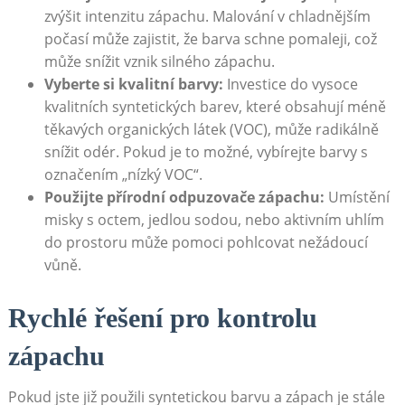
zvýšit intenzitu zápachu. Malování ⁤v​ chladnějším‍
počasí může zajistit, že barva schne pomaleji, což
může snížit vznik ⁣silného ‍zápachu.
Vyberte ​si kvalitní⁤ barvy:
⁢Investice do ⁤vysoce
kvalitních ​syntetických barev, které obsahují ⁣méně
těkavých organických látek (VOC),⁤ může radikálně
snížit odér. Pokud ⁢je to možné, vybírejte barvy s
označením⁣ „nízký VOC“.
Použijte‌ přírodní ⁣odpuzovače⁤ zápachu:
Umístění
misky ‍s octem, jedlou sodou, nebo aktivním uhlím
do prostoru může pomoci pohlcovat nežádoucí
vůně.
Rychlé ‌řešení pro⁤ kontrolu
zápachu
Pokud‍ jste již použili syntetickou barvu ⁢a ‍zápach je stále