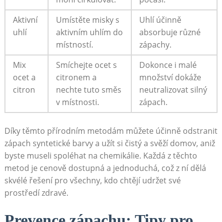
Aktivní
Umístěte misky s⁤
Uhlí účinně‌
⁢uhlí
aktivním uhlím do
absorbuje různé
místností.
zápachy.
Mix
Smíchejte ocet⁣ s
Dokonce i malé
‍ocet a
citronem a
množství ⁤dokáže
citron
nechte tuto směs
neutralizovat silný
v místnosti.
zápach.
Díky těmto přírodním metodám‍ můžete účinně odstranit
zápach syntetické​ barvy a užít si čistý a ⁢svěží domov, aniž
byste‌ museli spoléhat na chemikálie. ⁢Každá ‌z ​těchto
metod‍ je cenově⁤ dostupná a jednoduchá, což z​ ní dělá
skvélé ⁢řešení pro všechny, ⁤kdo chtějí ‍udržet‍ své
⁤prostředí zdravé.
Prevence ⁢zápachu:⁢ Tipy pro