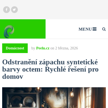
MENU
Domácnost
by
Peelu.cz
on
2 března, 2026
Odstranění zápachu syntetické
barvy octem: Rychlé řešení pro
domov