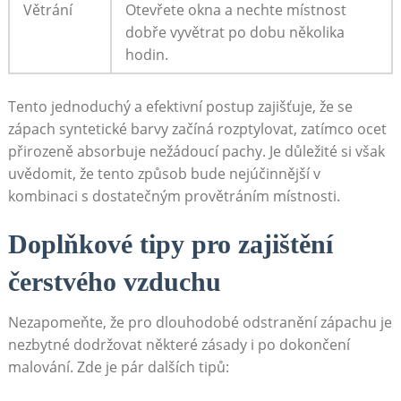
Větrání
Otevřete okna ​a⁤ nechte místnost‍
dobře vyvětrat po dobu ​několika‍
hodin.
Tento jednoduchý a ⁤efektivní postup ⁣zajišťuje,‌ že se‍
zápach syntetické barvy začíná rozptylovat, zatímco ocet
přirozeně absorbuje nežádoucí⁤ pachy. Je důležité ⁤si však
uvědomit, že tento⁢ způsob‌ bude nejúčinnější ⁣v
⁣kombinaci⁤ s ⁤dostatečným provětráním ​místnosti.
Doplňkové‌ tipy pro zajištění
čerstvého vzduchu
Nezapomeňte, že pro dlouhodobé odstranění ⁢zápachu ​je
nezbytné dodržovat některé zásady i po dokončení⁤
malování. Zde je pár‌ dalších⁢ tipů: