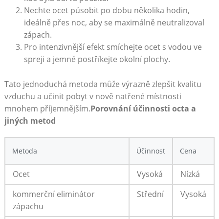
Nechte ‍ocet ‌působit​ po dobu několika hodin,
⁤ideálně ‌přes noc,⁣ aby se maximálně neutralizoval
zápach.
Pro intenzivnější ⁣efekt smíchejte ocet s vodou ​ve
⁣spreji a‍ jemně‌ postříkejte ⁤okolní plochy.
Tato jednoduchá metoda⁢ může výrazně ⁣zlepšit kvalitu
vzduchu a⁤ učinit pobyt v nově natřené místnosti
mnohem příjemnějším.
Porovnání ‍účinnosti octa a
jiných metod
Metoda
Účinnost
Cena
Ocet
Vysoká
Nízká
kommerční eliminátor‍
Střední
Vysoká
zápachu