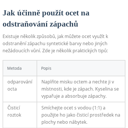
Jak účinně použít ocet na
odstraňování zápachů
Existuje ‌několik způsobů, ⁣jak ‌můžete ⁣ocet ⁢využít k
odstranění zápachu syntetické⁢ barvy⁤ nebo jiných
nežádoucích⁤ vůní. Zde je několik ⁢praktických tipů:
Metoda
Popis
odparování
Naplňte misku octem a nechte​ ji v
octa
místnosti, kde je zápach. Kyselina se
vypařuje a⁤ absorbuje zápachy.
Čisticí
Smíchejte ocet s vodou (1:1) a
⁣roztok
použijte⁣ ho‍ jako čisticí prostředek na⁢
plochy ⁢nebo nábytek.