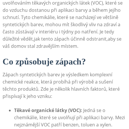
uvolňováním těkavých organických látek‌ (VOC), které se
do vzduchu dostanou při‌ aplikaci​ barvy a během jejího
schnutí. Tyto ‍chemikálie, které ‍se nacházejí ve většině
‍syntetických barev, mohou‌ mít škodlivý vliv na zdraví a
často⁢ zůstávají ⁣v interiéru i týdny po natření. ⁢Je tedy
důležité vědět,jak tento zápach účinně odstranit,aby se
váš⁤ domov ‍stal zdravějším ⁣místem.
Co⁣ způsobuje⁢ zápach?
Zápach ‍syntetických barev⁣ je⁢ výsledkem komplexní
‌chemické‌ reakce, která probíhá při výrobě a sušení
těchto produktů. Zde⁤ je několik hlavních faktorů, které
přispívají k jeho vzniku:
Těkavé organické látky (VOC):
Jedná se o ​
chemikálie, které se uvolňují při aplikaci ⁣barvy. Mezi
nejznámější ⁢VOC patří benzen, toluen ⁣a⁤ xylen.