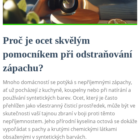
Proč je ocet skvělým⁤
pomocníkem při odstraňování
zápachu?
Mnoho domácností se potýká ‌s nepříjemnými⁢ zápachy,
‍ať už pocházejí z kuchyně, koupelny nebo při natírání ⁢a ​
používání ‌syntetických barev. Ocet,⁢ který‌ je často
přehlížen jako⁤ všestranný čisticí prostředek, ‍může být ve
skutečnosti⁤ vaší⁢ tajnou zbraní v boji ⁣proti těmto
nepříjemnostem. ⁤Jeho ​přírodní kyselina octová se dokáže
vypořádat s pachy a ⁣krutými chemickými látkami
obsaženými v syntetických barvách.