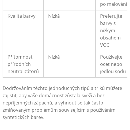
po malování
Kvalita barvy
Nízká
Preferujte
barvy s
nízkým
obsahem
VOC
Přítomnost
Nízká
Používejte
přírodních⁣
ocet nebo
neutralizátorů
jedlou sodu
Dodržováním těchto⁣ jednoduchých tipů​ a triků můžete
zajistit,⁤ aby ⁣vaše domácnost zůstala svěží a⁢ bez
‍nepříjemných​ zápachů, a vyhnout se tak často
zmiňovaným problémům ⁣souvisejícím s používáním
‌syntetických barev.