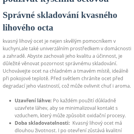
Správné skladování kvasného​
lihového octa
kvasný lihový ocet je nejen skvělým pomocníkem v
‌kuchyni,ale také univerzálním prostředkem v domácnosti
a ⁢zahradě. Abyste zachovali jeho kvalitu a účinnost, je
‍důležité věnovat pozornost správnému skladování.
Uchovávejte ocet na chladném a‍ tmavém místě, ideálně
při pokojové teplotě. Před světlem chráníte ocet před
degradací jeho vlastností, což může​ ovlivnit chuť i aroma.
Uzavření láhve:
Po každém použití důkladně
uzavřete láhev, aby se minimalizoval kontakt s
vzduchem, který může způsobit oxidační procesy.
Doba skladovatelnosti:
⁣ Kvasný ⁣lihový ocet⁢ má
dlouhou ​životnost. I po otevření zůstává ⁣kvalitní