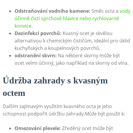
Odstraňování‌ vodního ⁣kamene:
Směs octa a ⁣
vody
účinně čistí sprchové hlavice nebo rychlovarné
konvice
.
Dezinfekci povrchů:
Kvasný ⁢ocet je skvělou
alternativou k chemickým‍ čističům, ideální pro úklid
kuchyňských a koupelnových povrchů.
odstranění skvrn:
Na některé skvrny může ⁤být
ocet velmi účinný, jako například na skvrny od vína.
Údržba zahrady s ⁢kvasným
octem
Dalším zajímavým využitím kvasného octa je jeho
schopnost podpořit údržbu zahrady.Může být použit k:
Omezování plevele:
Zředěný ocet může být