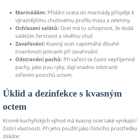
Marinádám:
Přidání oceta do marinády přispěje k
výraznějšímu chuťovému profilu​ masa a zeleniny.
Ochlazení ‍salátů:
Ocet má tu schopnost, že dodá
salátům čerstvost a skvělou chuť.
Zavařování:
Kvasný ocet napomáhá dlouhé⁣
trvanlivosti ⁣potravin při zavařování.
Odstranění pachů:
Při ‌vaření se často nepříjemné
pachy, jako jsou ryby, dají snadno ‌odstranit
⁢otřením povrchů octem.
Úklid⁣ a⁤ dezinfekce s kvasným
octem
Kromě kuchyňských výhod‍ má ⁢kvasný ocet také vynikající
čistící vlastnosti. Při jeho použití jako čisticího prostředku
získáte: