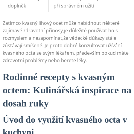
doplněk
při správném užití
Zatímco‌ kvasný lihový ocet může nabídnout některé
zajímavé⁣ zdravotní přínosy,je ​důležité používat ho s
rozmyslem a nezapomínat,že vědecké důkazy stále
zůstávají smíšené. Je proto dobré konzultovat užívání
⁤kvasného octa se svým lékařem, především pokud máte
zdravotní problémy nebo‌ berete léky.
Rodinné recepty⁢ s kvasným
octem: Kulinářská inspirace⁣ na
dosah ruky
Úvod do‍ využití kvasného octa v
kuchyni