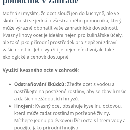
pomocník v zahradě
Možná si myslíte, že ⁢ocet slouží jen do kuchyně, ale ve
skutečnosti se ‍jedná o všestranného pomocníka, který ​
může výrazně obohatit vaše zahradnické dovednosti.
Kvasný⁤ lihový ⁤ocet⁤ je⁤ ideální nejen pro kulinářské účely,
ale také jako přírodní ⁢prostředek pro zlepšení zdraví‌
vašich rostlin.⁣ Jeho využití je nejen efektivní,ale také
‌ekologické a cenově‌ dostupné.
Využití ‌kvasného octa v zahradě:
Odstraňování škůdců:
Zřeďte ocet s vodou a
nastříkejte na postižené ⁤rostliny, aby se zbavili mšic
a dalších nežádoucích hmyzů.
Hnojení:
Kvasný ocet obsahuje kyselinu octovou,
která může ⁢zadat ‍rostlinám potřebné živiny.
⁤Míchejte jednu polévkovou lžíci octa⁤ s litrem vody a
použijte jako přírodní hnojivo.