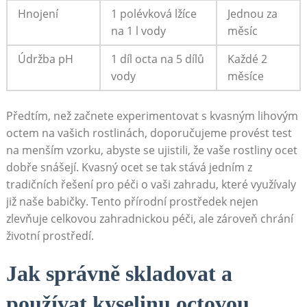
Hnojení
1 polévková lžíce
Jednou za‌
na 1 l vody
měsíc
Údržba pH
1⁣ díl octa na​ 5 dílů
Každé 2
vody
měsíce
Předtím, než začnete experimentovat s kvasným lihovým
octem na vašich rostlinách, doporučujeme ​provést test
na⁤ menším vzorku, ‌abyste se ujistili, že ‍vaše rostliny ocet
dobře ⁢snášejí. Kvasný ocet se tak stává ​jedním z
tradičních řešení pro péči o⁤ vaši ‌zahradu, které využívaly
již naše babičky. Tento přírodní​ prostředek nejen
zlevňuje celkovou zahradnickou péči, ale zároveň chrání
životní prostředí.
Jak správně skladovat a
používat kyselinu octovou