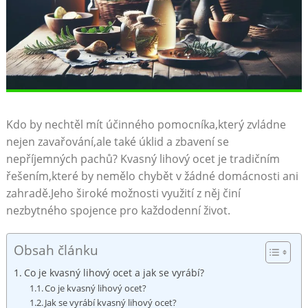
Kdo ⁤by nechtěl mít účinného pomocníka,který zvládne
nejen zavařování,ale také úklid a zbavení se
nepříjemných pachů? Kvasný lihový ocet je tradičním
řešením,které ⁣by nemělo ⁤chybět v žádné domácnosti ani
zahradě.Jeho ⁢široké možnosti ⁢využití z něj činí⁣
nezbytného spojence pro ​každodenní život.
Obsah článku
Co je ​kvasný lihový ocet a jak se vyrábí?
Co je kvasný lihový ocet?
Jak se vyrábí kvasný lihový ocet?