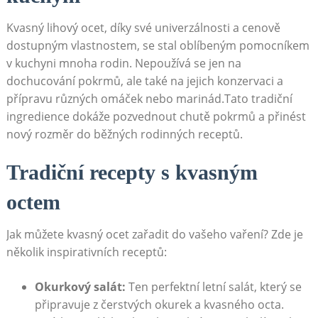
Kvasný lihový ocet, díky své univerzálnosti a ‍cenově
dostupným vlastnostem, se stal oblíbeným pomocníkem
v kuchyni mnoha rodin. Nepoužívá se ‌jen na
dochucování pokrmů, ale také na jejich konzervaci a
přípravu různých omáček nebo marinád.Tato⁢ tradiční
ingredience ‌dokáže pozvednout chutě pokrmů a přinést
nový rozměr do běžných ⁣rodinných receptů.
Tradiční recepty s kvasným
octem
Jak můžete kvasný ocet zařadit do ⁢vašeho vaření? Zde‌ je
několik inspirativních receptů:
Okurkový salát:
‌Ten⁤ perfektní letní salát, který ⁢se
připravuje z ⁤čerstvých okurek a kvasného ​octa.