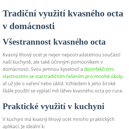
Tradiční využití kvasného octa
v domácnosti
Všestrannost kvasného octa
Kvasný lihový ocet je nejen nepostradatelnou součástí
naší kuchyně, ale ‍také⁢ účinným pomocníkem‌ v
⁣domácnosti. Svou jemnou ⁤kyselostí a ‍
dezinfekčními
vlastnostmi se stal tradičním řešením pro mnohé úkoly
,
ať⁢ už jde o ⁢vaření nebo úklid. Vzhledem k jeho‌ široké
škále použití se vyplatí mít⁤ láhev kvasného octa po ‍ruce.
Praktické využití v kuchyni
V kuchyni má kvasný lihový ocet mnoho praktických
aplikací. Je ideální k: