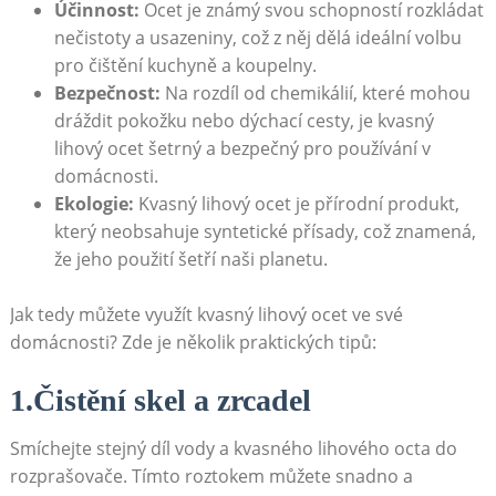
Účinnost:
Ocet je známý svou schopností rozkládat
nečistoty a usazeniny,​ což ⁢z něj dělá ideální volbu
pro čištění kuchyně a koupelny.
Bezpečnost:
Na rozdíl od chemikálií, ‍které⁣ mohou
dráždit‌ pokožku nebo dýchací cesty, je⁣ kvasný
lihový ocet šetrný​ a bezpečný pro používání ​v
domácnosti.
Ekologie:
Kvasný lihový ​ocet je přírodní produkt,
který neobsahuje syntetické přísady, což znamená,
že jeho⁢ použití šetří naši⁣ planetu.
Jak tedy můžete využít⁣ kvasný lihový ocet ve své
domácnosti?‌ Zde je několik​ praktických tipů:
1.Čistění ‍skel a zrcadel
Smíchejte stejný⁢ díl vody a kvasného lihového ⁢octa do
rozprašovače. Tímto roztokem můžete snadno a