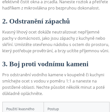
efektivně čistit okna a ⁣zrcadla. Naneste roztok a přetřete
hadříkem z mikrovlákna pro bezpruhou dokonalost.
2. Odstranění zápachů
Kvasný lihový⁤ ocet dokáže neutralizovat nepříjemné
pachy ⁤v domácnosti, jako jsou zápachy z kuchyně nebo
skříní. Umístěte otevřenou nádobu s ​octem ‍do⁣ prostoru,
který potřebuje provětrání, a brzy ucítíte příjemnou vůni.
3. Boj proti vodnímu kameni
Pro odstranění​ vodního kamene v koupelně či kuchyni
smíchejte ocet s vodou‍ v⁤ poměru 1:1 a naneste na
postižené oblasti. Nechte​ působit několik⁤ minut a poté
důkladně‌ opláchněte.
Použití kvasného
Postup