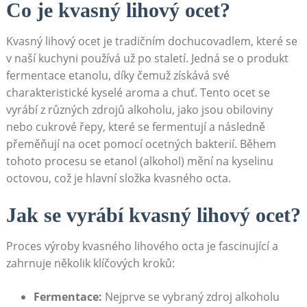
Co je kvasný lihový ocet?
Kvasný lihový ocet je tradičním dochucovadlem,‌ které se
v naší kuchyni ‍používá už po staletí. Jedná se o produkt
fermentace etanolu, díky čemuž získává své
charakteristické kyselé aroma a chuť. Tento ocet se
⁣vyrábí​ z různých zdrojů alkoholu, jako jsou obiloviny
nebo cukrové⁣ řepy, ⁤které se fermentují a následně
přeměňují‌ na ocet pomocí ocetných ​bakterií. Během
tohoto procesu se etanol ‍(alkohol) mění na ‍kyselinu
octovou, což je hlavní složka kvasného octa.
Jak se vyrábí kvasný lihový ocet?
Proces výroby kvasného lihového octa je fascinující a
zahrnuje několik‍ klíčových kroků:
Fermentace:
‌Nejprve se vybraný ⁤zdroj ⁢alkoholu