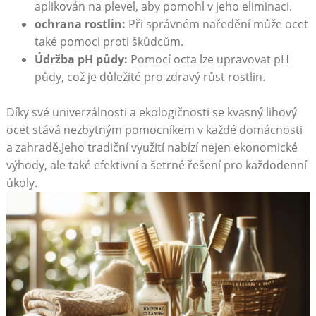
aplikován na plevel, aby pomohl v jeho eliminaci.
ochrana rostlin:
Při správném naředění může ocet
také pomoci proti škůdcům.
Údržba pH půdy:
Pomocí⁤ octa lze upravovat pH
půdy, což je důležité pro zdravý růst ⁤rostlin.
Díky své univerzálnosti a ekologičnosti se kvasný lihový
ocet​ stává nezbytným pomocníkem v‌ každé domácnosti‌
a zahradě.Jeho tradiční využití nabízí nejen ekonomické
výhody, ale také efektivní a šetrné řešení pro každodenní
úkoly.