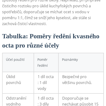
způsoby ředění pro různé úkoly. Například, ⁢při​ přípravě
čisticího roztoku pro úklid kuchyňských povrchů a
spotřebičů, doporučuje ‍se míchat ocet s vodou v
poměru 1:1, ⁣čímž se sníží jeho​ kyselost, ale stále si
zachová čisticí vlastnosti.
Tabulka: Poměry ředění kvasného
octa ‍pro‍ různé účely
Účel použití
Poměr
Poznámky
ředění
Úklid
1 ⁤díl octa
Bezpečné ⁤pro
povrchů
: ‌1 díl
většinu povrchů.
vody
Odstranění
1 díl octa​
Doporučuje se
vodního
: ‍3 díly
nechávat působit 15