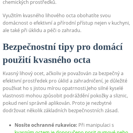
chemických prostředků.
Využitím kvasného lihového‍ octa obohatíte​ svou
⁢domácnost o efektivní a přírodní přístup nejen v kuchyni,
ale také při úklidu ⁢a péči o ‌zahradu.
Bezpečnostní tipy pro domácí
použití kvasného octa
Kvasný lihový ocet,‍ ačkoliv je považován za bezpečný a
efektivní prostředek pro úklid ‌a​ zahradničení, je důležité⁣
používat ho ​s jistou mírou opatrnosti.Jeho silné kyselé
vlastnosti mohou způsobit podráždění pokožky a sliznic,
pokud není správně aplikován. Proto je⁢ nezbytné
dodržovat několik základních bezpečnostních zásad.
Nosíte‍ ochranné rukavice:
Při manipulaci s
kvasným octem je doporučeno nosit gumové nebo