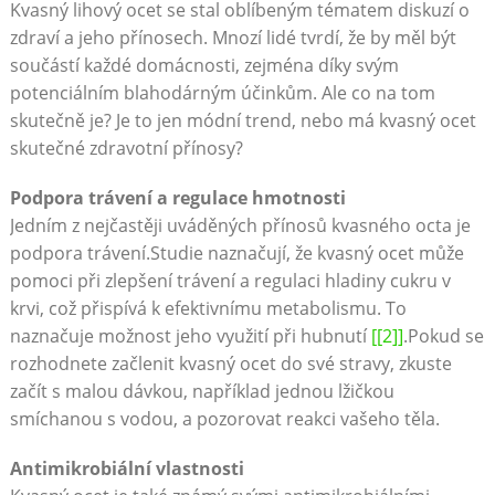
Kvasný⁤ lihový ocet‍ se stal oblíbeným tématem diskuzí o
zdraví a jeho ⁣přínosech. ‌Mnozí⁢ lidé tvrdí, že by měl být
součástí každé domácnosti, zejména díky svým
potenciálním⁣ blahodárným účinkům. Ale co na tom
‍skutečně je? Je ​to jen módní trend, nebo⁤ má‌ kvasný ⁤ocet
skutečné zdravotní ⁢přínosy?
Podpora trávení a ‍regulace hmotnosti
Jedním z nejčastěji uváděných přínosů kvasného octa je
podpora trávení.Studie naznačují, že kvasný ocet může
pomoci ‍při zlepšení trávení a regulaci hladiny cukru ‍v
krvi, což přispívá k efektivnímu metabolismu.‍ To
naznačuje možnost‌ jeho využití při‍ hubnutí
[[2]]
.Pokud se
rozhodnete začlenit kvasný ‌ocet do ‍své‌ stravy, zkuste
začít s malou dávkou, ‍například jednou‍ lžičkou
smíchanou s ‍vodou, a pozorovat reakci vašeho těla.
Antimikrobiální vlastnosti