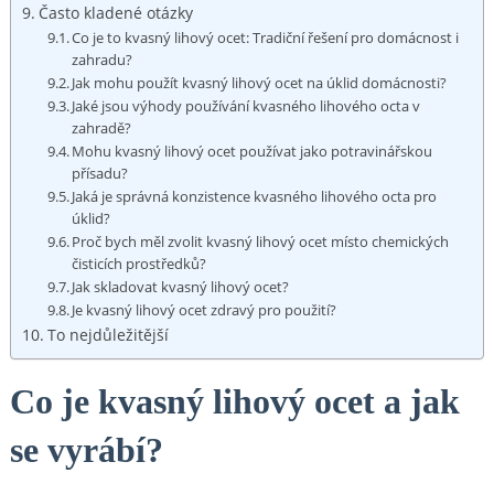
Často kladené otázky
Co je ⁢to kvasný ⁤lihový ocet: Tradiční řešení pro domácnost‍ i
zahradu?
Jak mohu ⁢použít ‍kvasný lihový ocet‌ na úklid domácnosti?
Jaké ⁣jsou výhody používání kvasného lihového octa ⁢v
zahradě?
Mohu kvasný lihový ocet používat jako potravinářskou
přísadu?
Jaká je správná konzistence ⁢kvasného lihového⁤ octa pro
úklid?
Proč bych měl‍ zvolit kvasný lihový​ ocet místo chemických
čisticích prostředků?
Jak skladovat kvasný‍ lihový ocet?
Je kvasný lihový ocet zdravý pro použití?
To nejdůležitější
Co je ​kvasný lihový ocet a jak
se vyrábí?