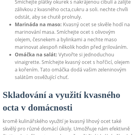
Smíchejte plátky okurek s nakrájenou cibulí a zalijte⁢
zálivkou z kvasného ‍octa,cukru a soli. nechte chvíli
odstát, aby se chutě ​prolnuly.
Marináda na maso:
⁤Kvasný ocet se skvěle hodí na
marinování masa. Smíchejte ocet s olivovým
olejem, česnekem a bylinkami ⁤a nechte maso
marinovat alespoň několik hodin před grilováním.
Omáčka ‍na salát:
Vytvořte si jednoduchou
vinaigrette. Smíchejte kvasný ⁤ocet ⁢s hořčicí, olejem
⁢a kořením. Tato omáčka dodá​ vašim zeleninovým
salátům​ osvěžující chuť.
Skladování a využití kvasného
octa v‌ domácnosti
kromě ⁢kulinářského využití je ​kvasný lihový ocet také⁣
skvělý‍ pro různé⁤ domácí⁣ úkoly. Umožňuje nám efektivně