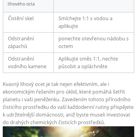
lihového octa
Čistění skel
Smíchejte 1:1 s vodou a
aplikujte
Odstranění⁤
ponechte otevřenou nádobu s
zápachů
octem
Odstranění
Aplikujte ⁣směs 1:1, nechte
vodního kamene
působit a opláchněte
Kvasný lihový⁤ ocet ‍je tak nejen efektivním, ale i⁤
ekonomickým řešením⁤ pro úklid, které pomáhá ⁤šetřit
planetu ​i vaši peněženku. Zavedením tohoto přírodního
čisticího prostředku do vaší každodenní rutiny ‌přispějete
k udržitelnější domácnosti, aniž byste ⁢museli investovat
do drahých chemických čisticích ⁢prostředků.