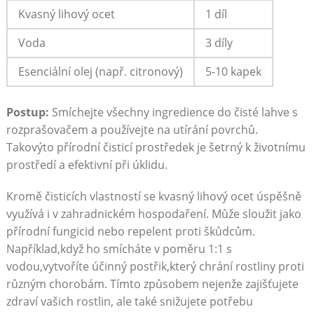
Kvasný⁤ lihový ocet
1 díl
Voda
3 ⁢díly
Esenciální olej (např. citronový)
5-10 kapek
Postup:
Smíchejte všechny ingredience do čisté ​lahve s
rozprašovačem a používejte⁣ na utírání povrchů.​
Takovýto přírodní čisticí prostředek je šetrný k životnímu
prostředí a efektivní při‌ úklidu.
Kromě čisticích vlastností se kvasný lihový ocet ⁢úspěšně
využívá i v zahradnickém ⁢hospodaření. Může sloužit jako
přírodní fungicid nebo ‌repelent proti škůdcům.
Například,když ho smícháte v ‌poměru 1:1 s ​
vodou,vytvoříte účinný ‍postřik,který chrání rostliny proti
různým chorobám. Tímto způsobem nejenže zajišťujete
zdraví vašich rostlin, ale také snižujete potřebu