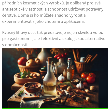
přírodních kosmetických výrobků. Je oblíbený ‍pro‌ své
antiseptické vlastnosti a schopnost udržovat potraviny
⁢čerstvé. Doma si ho můžete snadno vyrobit a
experimentovat s jeho chutěmi a aplikacemi.
Kvasný lihový ocet tak představuje nejen skvělou volbu
pro ⁤gastronomii, ale i efektivní a ekologickou alternativu‍
v domácnosti.