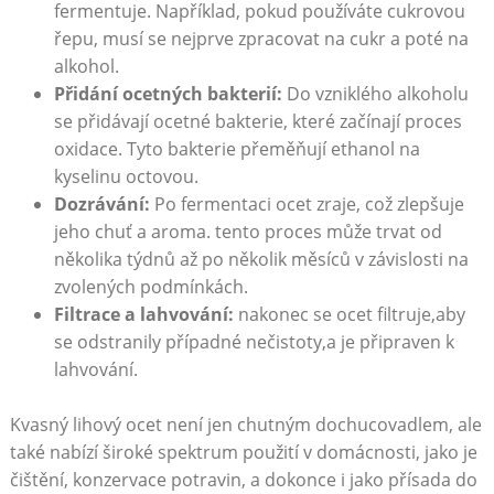
fermentuje. Například, pokud‌ používáte cukrovou
řepu, musí se nejprve zpracovat na⁣ cukr ‍a poté na
alkohol.
Přidání ocetných bakterií:
Do‍ vzniklého alkoholu
se přidávají ocetné bakterie, které začínají proces
oxidace. Tyto⁤ bakterie přeměňují ⁣ethanol na
kyselinu octovou.
Dozrávání:
Po fermentaci ocet zraje, což zlepšuje
jeho chuť a aroma.‍ tento⁣ proces může trvat od
několika týdnů až po několik měsíců⁤ v závislosti na
⁢zvolených podmínkách.
Filtrace a⁢ lahvování:
nakonec se ⁤ocet filtruje,aby
se odstranily případné nečistoty,a je připraven k
lahvování.
Kvasný lihový ocet není jen chutným dochucovadlem,​ ale
také nabízí široké spektrum ⁢použití v domácnosti, jako je⁤
čištění, konzervace potravin, a dokonce i jako přísada do ​