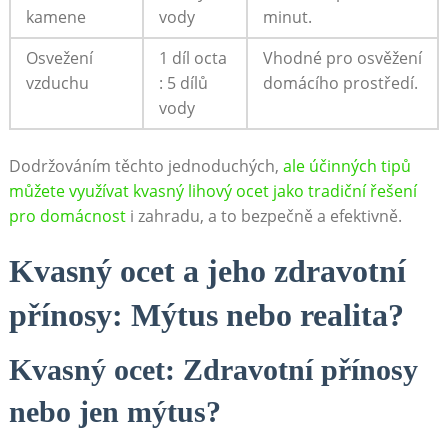
kamene
vody
minut.
Osvežení
1 díl ⁤octa
Vhodné pro osvěžení
vzduchu
: 5 dílů
domácího prostředí.
vody
Dodržováním těchto jednoduchých,
ale účinných tipů
můžete využívat kvasný lihový ​ocet jako⁣ tradiční​ řešení
‌pro domácnost
i zahradu, a to bezpečně a efektivně.
Kvasný ocet a jeho zdravotní
přínosy:⁣ Mýtus nebo realita?
Kvasný ocet: Zdravotní přínosy
nebo jen mýtus?