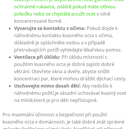
⁤ochranné rukavice
,‍
zvláště pokud máte citlivou
pokožku nebo ‍se chystáte použít ocet
v silně
koncentrované⁤ formě.
Vyvarujte se kontaktu s očima:
Pokud dojde k
náhodnému kontaktu kvasného‍ octa s očima,
důkladně je opláchněte vodou a v případě
přetrvávajících‌ potíží vyhledejte lékařskou ​pomoc.
Ventilace při ⁣úklidu:
Při úklidu místností s
použitím kvasného‌ octa je dobré zajistit dobré
větrání. Otevřete okna a dveře, abyste⁣ snížili
⁤koncentraci par, které⁤ mohou dráždit dýchací cesty.
Uschovejte mimo dosah ​dětí:
Aby nedošlo k
náhodnému požití,je⁢ zásadní uchovávat kvasný ocet
na⁤ místě,které je pro děti nepřístupné.
Pro​ maximální účinnost a bezpečnost při použití
kvasného‍ octa v domácnosti, ​je také dobré ‌znát správné