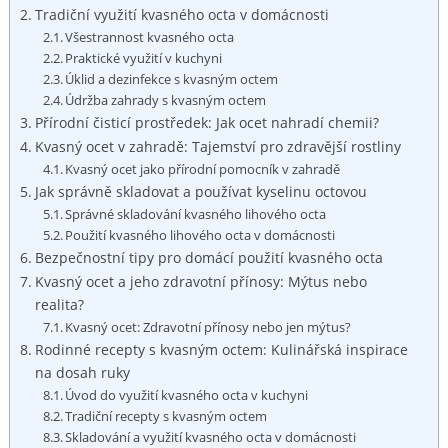
Tradiční využití kvasného octa v domácnosti
Všestrannost kvasného octa
Praktické využití v kuchyni
Úklid⁣ a⁤ dezinfekce s kvasným octem
Údržba zahrady s ⁢kvasným octem
Přírodní čisticí prostředek: Jak ocet‍ nahradí chemii?
Kvasný ocet v zahradě: Tajemství ⁢pro zdravější ​rostliny
Kvasný ocet jako přírodní pomocník v zahradě
Jak správně skladovat a používat kyselinu octovou
Správné skladování kvasného​ lihového octa
Použití kvasného lihového octa v domácnosti
Bezpečnostní tipy pro domácí použití kvasného octa
Kvasný ocet a jeho zdravotní přínosy:⁣ Mýtus nebo
realita?
Kvasný ocet: Zdravotní přínosy nebo jen mýtus?
Rodinné recepty⁢ s kvasným octem: Kulinářská inspirace⁣
na dosah ruky
Úvod do‍ využití kvasného octa v kuchyni
Tradiční recepty s kvasným octem
Skladování a využití kvasného octa v‌ domácnosti