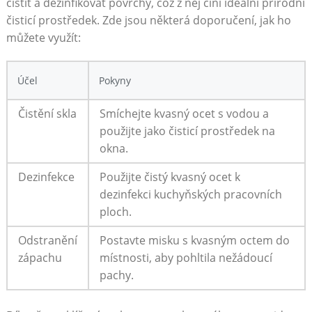
čistit a dezinfikovat povrchy, což ​z něj činí⁣ ideální ‌přírodní
čisticí prostředek. Zde jsou některá doporučení,​ jak ho
můžete využít:
Účel
Pokyny
Čistění ‍skla
Smíchejte kvasný‍ ocet s vodou a
použijte ​jako čisticí ⁤prostředek na​
okna.
Dezinfekce
Použijte čistý ⁢kvasný ocet k
dezinfekci kuchyňských pracovních⁤
ploch.
Odstranění
Postavte misku s kvasným octem ⁢do
zápachu
místnosti, aby pohltila nežádoucí
⁣pachy.