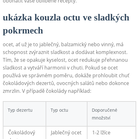
obohatit vaše oblíbené ‍recepty.
ukázka kouzla octu ve sladkých
pokrmech
ocet, ať už‌ je to jablečný, ⁢balzamický nebo vinný, má
schopnost zvýraznit sladkost a dodávat komplexnost.
⁣Tím, že se opakuje kyselost, ocet redukuje přehnanou
sladkost a vytváří harmonii v chuti. Pokud se​ ocet
používá ve správném poměru, dokáže prohloubit ⁣chuť
⁢čokoládových dezertů, ovocných salátů nebo dokonce
zmrzlin. V případě čokolády například:
Typ dezertu
Typ ​octu
Doporučené
⁣množství
Čokoládový ​
Jablečný ⁢ocet
1-2 lžíce