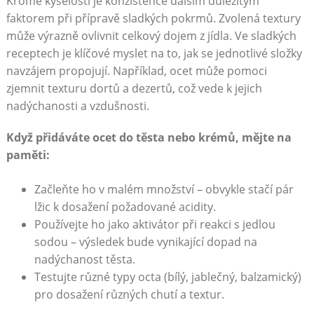
Kromě kyselosti je konzistence dalším důležitým
faktorem při přípravě sladkých pokrmů.‍ Zvolená textury
může výrazně ovlivnit celkový dojem z jídla. Ve sladkých
receptech je klíčové myslet na to, jak se ⁤jednotlivé složky
navzájem propojují. Například, ocet může pomoci ​
zjemnit texturu dortů a dezertů, což ⁤vede k jejich
nadýchanosti a vzdušnosti.
Když přidáváte ocet do těsta ⁢nebo krémů, mějte na
paměti:
Začleňte ho v malém množství⁣ – obvykle stačí pár
lžic k dosažení požadované acidity.
Používejte ho jako‌ aktivátor při reakci s jedlou
sodou – výsledek bude vynikající dopad na
nadýchanost ⁣těsta.
Testujte různé typy ⁤octa (bílý, jablečný, balzamický)
pro dosažení různých chutí ⁤a textur.