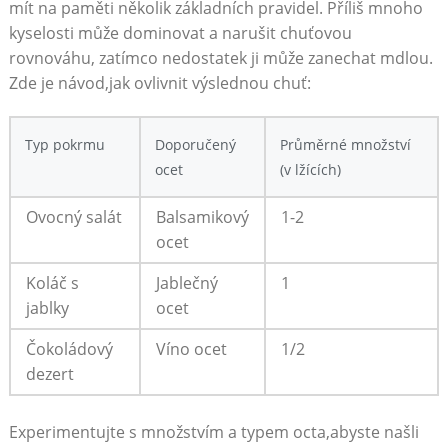
mít na paměti‍ několik základních pravidel.⁤ Příliš mnoho
kyselosti může dominovat a narušit chuťovou
rovnováhu, zatímco nedostatek ji může zanechat mdlou.
Zde je‌ návod,jak ovlivnit výslednou chuť:
Typ pokrmu
Doporučený
Průměrné⁣ množství
ocet
⁤(v​ lžících)
Ovocný salát
Balsamikový‍
1-2
ocet
Koláč⁢ s
Jablečný‌
1
jablky
ocet
Čokoládový
Víno ocet
1/2
‌dezert
Experimentujte s množstvím a typem octa,abyste našli