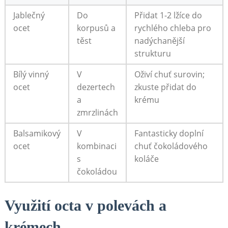
Jablečný
Do
Přidat 1-2 lžíce do
ocet
korpusů a
rychlého chleba pro
těst
nadýchanější
strukturu
Bílý vinný
V
Oživí chuť surovin;
ocet
dezertech
zkuste‍ přidat do
a
krému
zmrzlinách
Balsamikový
V
Fantasticky doplní
ocet
kombinaci
chuť čokoládového
s‌
koláče
čokoládou
Využití octa v polevách a
krémech