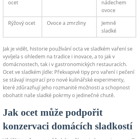
ocet
nádechem⁣
ovoce
Rýžový ocet
Ovoce a zmrzliny
Jemně
sladké
Jak je vidět, historie používání octa ⁢ve sladkém vaření​ se
vyvíjela s ohledem na tradice i inovace, a to ‌jak v
‌domácnostech, tak i v ⁣gastronomických restauracích.
Ocet ve sladkém⁢ jídle: Překvapivé ​tipy pro vaření ‌i pečení
se stávají⁤ inspirací pro nové kulinářské experimenty,⁤
které zdůrazňují jeho ‌rozmanité možnosti a schopnost
obohatit naše sladké pokrmy o‌ jedinečné chutě.
Jak‍ ocet může podpořit
konzervaci⁢ domácích sladkostí