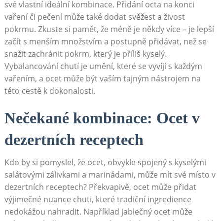
své vlastní ideální kombinace. Přidání octa​ na konci
vaření či pečení může⁣ také dodat svěžest ⁢a živost
pokrmu. Zkuste ⁣si‌ pamět, že méně je někdy⁤ více – je lepší
začít s menším množstvím a postupně přidávat, než se
snažit zachránit‍ pokrm, který je ​příliš kyselý.⁤
Vybalancování chutí je ‍umění, které se ‍vyvíjí s každým
‌vařením, a ocet může být vaším tajným ⁤nástrojem na
této cestě k dokonalosti.
Nečekané ​kombinace: Ocet v
dezertních ⁤receptech
Kdo by si pomyslel, že ocet, obvykle spojený s kyselými
salátovými​ zálivkami‌ a marinádami, může mít⁤ své místo‍ v
dezertních receptech?⁣ Překvapivě, ocet může přidat
výjimečné nuance chuti, které tradiční⁢ ingredience
nedokážou nahradit. ⁢Například jablečný ⁢ocet může