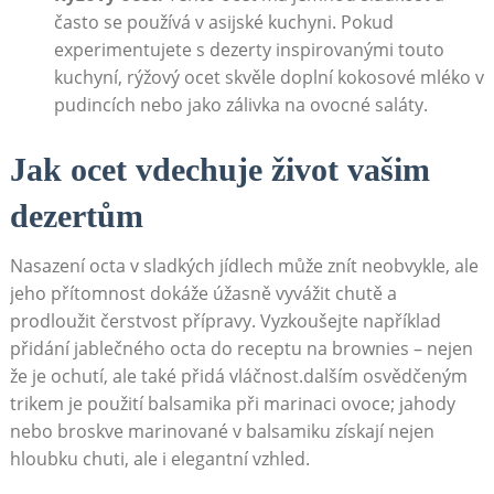
často se používá ​v asijské kuchyni. Pokud
⁣experimentujete s ‌dezerty inspirovanými touto
kuchyní, rýžový ocet skvěle doplní kokosové mléko v
pudincích nebo jako zálivka na ovocné saláty.
Jak ocet vdechuje život vašim
dezertům
Nasazení octa v‌ sladkých jídlech⁤ může znít neobvykle, ale
jeho přítomnost dokáže úžasně vyvážit chutě a⁤
prodloužit čerstvost přípravy. Vyzkoušejte například
přidání jablečného octa do receptu na ⁣brownies – ⁢nejen
že‍ je ochutí, ale také ⁤přidá vláčnost.dalším osvědčeným
trikem je použití balsamika při marinaci ovoce; jahody
nebo‌ broskve marinované v balsamiku‍ získají nejen
hloubku chuti, ale i elegantní vzhled.