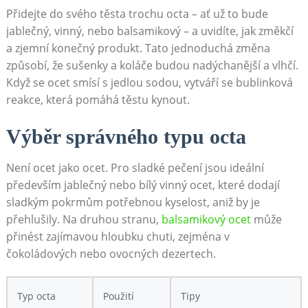
Přidejte do ‌svého ‌těsta trochu octa – ať už to bude
jablečný,⁢ vinný, nebo ‌balsamikový – a uvidíte, jak ⁣změkčí
a zjemní konečný ⁤produkt. Tato jednoduchá změna
způsobí, že⁣ sušenky a koláče budou nadýchanější a vlhčí.
Když se ​ocet smísí s jedlou sodou, vytváří se bublinková
reakce, která pomáhá těstu kynout.
Výběr‍ správného typu⁣ octa
Není ocet⁢ jako ocet. Pro sladké pečení jsou ideální
především jablečný nebo bílý vinný ocet, které dodají
sladkým pokrmům potřebnou kyselost, aniž by‍ je
přehlušily. Na druhou stranu,
balsamikový ocet
může
přinést zajímavou hloubku chuti, ⁣zejména​ v‌
čokoládových nebo⁤ ovocných dezertech.
Typ octa
Použití
Tipy