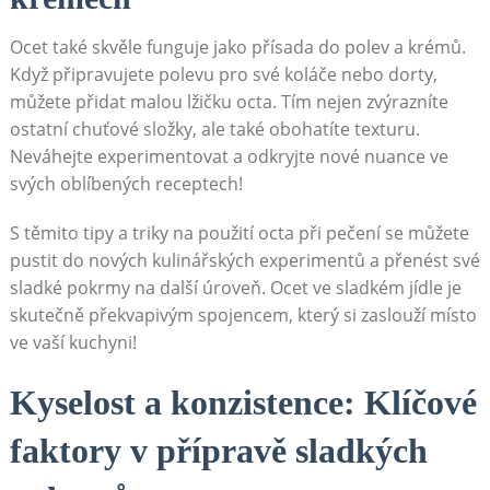
Ocet také skvěle funguje jako přísada do polev a ⁢krémů.
Když připravujete ⁢polevu pro své koláče nebo dorty,
můžete přidat malou lžičku octa. Tím nejen zvýrazníte⁢
ostatní chuťové složky, ‍ale ⁢také obohatíte texturu.
Neváhejte experimentovat a ⁣odkryjte nové nuance⁤ ve
svých oblíbených receptech!
S těmito tipy a triky na použití octa‌ při pečení se můžete⁢
pustit do nových kulinářských experimentů a přenést své
sladké pokrmy na další ⁢úroveň. Ocet ve sladkém jídle je
skutečně překvapivým spojencem, který si ⁤zaslouží místo
ve vaší kuchyni!
Kyselost ⁢a konzistence: Klíčové
faktory v ‌přípravě sladkých