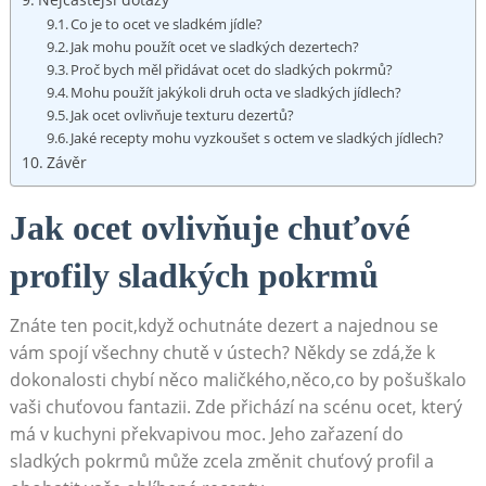
Co ​je to ocet ve sladkém jídle?
Jak mohu ​použít⁢ ocet ve sladkých dezertech?
Proč ‍bych měl přidávat ocet do sladkých pokrmů?
Mohu použít jakýkoli druh ⁢octa⁢ ve ⁢sladkých jídlech?
Jak ocet ovlivňuje‌ texturu ​dezertů?
Jaké recepty mohu vyzkoušet s⁢ octem ve sladkých jídlech?
Závěr
Jak ocet‍ ovlivňuje chuťové
profily sladkých⁤ pokrmů
Znáte ten pocit,když ‌ochutnáte dezert a ​najednou se
vám spojí všechny chutě v ústech? Někdy se ‌zdá,že k
dokonalosti chybí něco ⁢maličkého,něco,co by pošuškalo
vaši chuťovou‍ fantazii. Zde přichází na scénu ocet,‌ který
má v ⁤kuchyni překvapivou moc. Jeho zařazení do
sladkých pokrmů může zcela změnit ⁤chuťový profil a