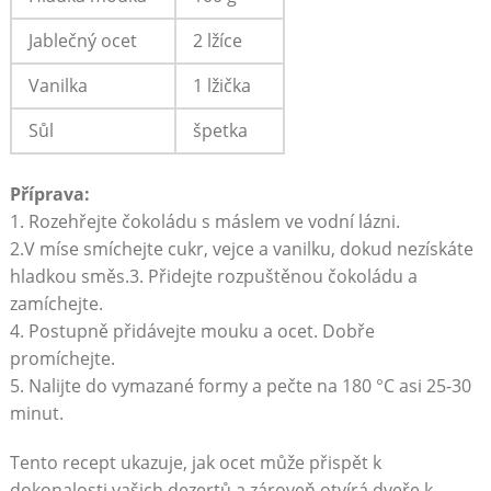
Jablečný ocet
2 lžíce
Vanilka
1 lžička
Sůl
špetka
Příprava:
1. ​Rozehřejte​ čokoládu​ s máslem ve vodní lázni.
2.V míse smíchejte cukr, vejce a vanilku, dokud nezískáte
hladkou směs.3. Přidejte rozpuštěnou čokoládu​ a
zamíchejte.
4. Postupně‍ přidávejte mouku ​a ocet. Dobře
promíchejte.
5.⁣ Nalijte ‌do vymazané formy a pečte na 180 °C asi ‌25-30
⁤minut.
Tento⁣ recept ukazuje,‍ jak ocet může přispět k⁢
dokonalosti vašich dezertů a zároveň otvírá dveře⁤ k​