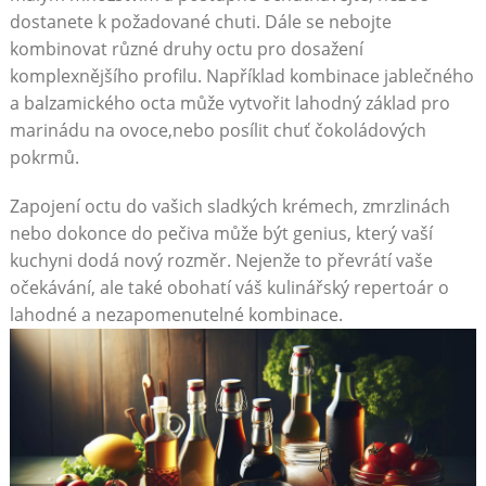
dostanete k požadované chuti. Dále ‍se⁣ nebojte​
kombinovat⁣ různé druhy ‍octu ‌pro dosažení
komplexnějšího profilu. Například kombinace jablečného
a‌ balzamického octa může vytvořit lahodný základ pro
⁤marinádu na ovoce,nebo posílit chuť čokoládových
pokrmů.
Zapojení octu do vašich ⁣sladkých⁣ krémech, ​zmrzlinách
nebo dokonce do pečiva může být genius, který vaší
kuchyni dodá nový rozměr.‌ Nejenže ⁣to převrátí vaše
očekávání, ale⁢ také obohatí váš kulinářský ⁢repertoár o
lahodné a nezapomenutelné ⁢kombinace.