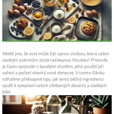
Věděli jste, že ocet ⁢může být tajnou složkou, ⁣která vašim
sladkým pokrmům dodá nečekanou hloubku? Přestože
je často spojován s kyselými chutěmi, jeho použití při
vaření a⁣ pečení⁣ otevírá nové dimenze.⁤ V tomto článku
odhalíme překvapivé ⁣tipy, jak tento⁣ běžný ingredienci
využít k ​vylepšení vašich oblíbených dezertů a sladkých
jídel.