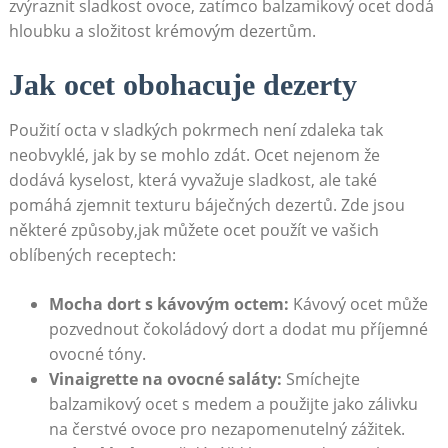
zvýraznit ‌sladkost ovoce, ⁢zatímco ‍balzamikový ocet dodá
hloubku a složitost krémovým dezertům.
Jak ocet obohacuje dezerty
Použití octa v sladkých pokrmech není⁤ zdaleka tak
⁣neobvyklé,​ jak by se mohlo⁤ zdát. Ocet nejenom že
dodává kyselost,⁢ která vyvažuje sladkost, ale také
pomáhá zjemnit‌ texturu báječných⁢ dezertů. Zde jsou
některé způsoby,jak můžete​ ocet použít ve⁤ vašich
oblíbených receptech:
Mocha dort s‌ kávovým octem:
Kávový ocet⁤ může
pozvednout⁤ čokoládový ​dort a dodat mu příjemné
ovocné tóny.
Vinaigrette na ovocné saláty:
​Smíchejte
‍balzamikový ocet ⁤s medem‌ a použijte ​jako zálivku
na čerstvé ovoce ‍pro nezapomenutelný zážitek.