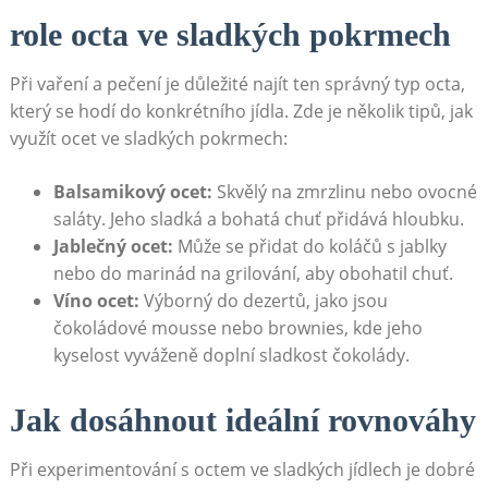
role octa ve sladkých pokrmech
Při ​vaření a pečení ⁤je důležité najít ten správný ‌typ ⁣octa,
který se hodí do konkrétního ‍jídla. Zde je několik tipů, jak
využít ocet ve sladkých pokrmech:
Balsamikový ocet:
Skvělý na zmrzlinu‌ nebo ovocné‍
saláty. Jeho sladká a‌ bohatá chuť​ přidává hloubku.
Jablečný ocet:
Může se přidat ‍do koláčů s jablky
⁢nebo do marinád na grilování, ​aby obohatil chuť.
Víno ocet:
Výborný do dezertů, jako jsou
čokoládové mousse nebo brownies, kde ⁣jeho
kyselost vyváženě doplní sladkost čokolády.
Jak ‍dosáhnout ideální rovnováhy
Při ​experimentování s octem ⁤ve sladkých jídlech ⁤je dobré