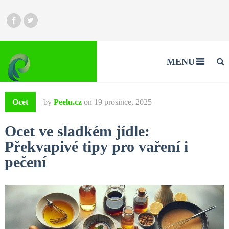
MENU
Ocet
by
Peelu.cz
on
19 prosince, 2025
Ocet ve sladkém jídle:
Překvapivé tipy pro vaření i
pečení