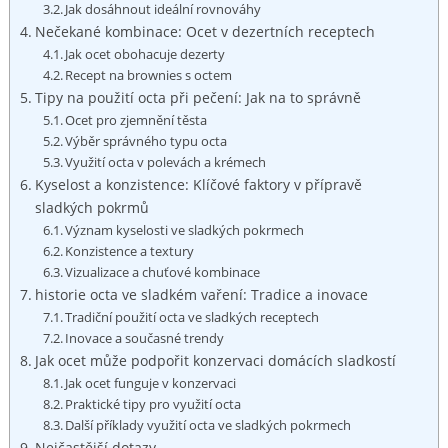
Jak ‍dosáhnout ideální rovnováhy
Nečekané ​kombinace: Ocet v dezertních ⁤receptech
Jak ocet obohacuje dezerty
Recept na brownies s ​octem
Tipy na použití​ octa při pečení: Jak na to správně
Ocet pro zjemnění těsta
Výběr‍ správného typu⁣ octa
Využití octa v polevách a krémech
Kyselost ⁢a konzistence: Klíčové faktory v ‌přípravě
sladkých ‍pokrmů
Význam kyselosti ‌ve sladkých pokrmech
Konzistence a textury
Vizualizace a chuťové kombinace
historie octa ve sladkém vaření: Tradice a inovace
Tradiční použití octa ve sladkých receptech
Inovace a ​současné trendy
Jak‍ ocet může podpořit konzervaci⁢ domácích sladkostí
Jak⁤ ocet funguje ⁤v konzervaci
Praktické tipy pro využití octa
Další příklady využití octa ve sladkých pokrmech
Nejčastější dotazy