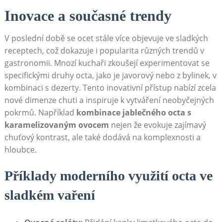
Inovace a ​současné trendy
V poslední době se ⁤ocet stále více objevuje ve sladkých
receptech, což‌ dokazuje i popularita různých trendů v
gastronomii. Mnozí kuchaři zkoušejí ​experimentovat se
specifickými ​druhy octa, jako je javorový nebo z bylinek, v
kombinaci s dezerty. Tento inovativní přístup ⁣nabízí zcela
nové​ dimenze chuti a ⁤inspiruje ​k vytváření neobyčejných
pokrmů. Například
kombinace jablečného octa s
karamelizovaným⁢ ovocem
nejen že​ evokuje zajímavý
chuťový kontrast, ale také dodává na komplexnosti a
hloubce.
Příklady ‍moderního ⁣využití octa ve
sladkém vaření