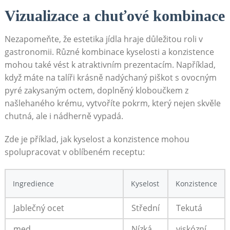
Vizualizace a chuťové kombinace
Nezapomeňte, že ‌estetika jídla hraje důležitou roli v
gastronomii.⁢ Různé kombinace kyselosti a konzistence
⁢mohou také vést⁤ k atraktivním prezentacím. Například,
když máte na​ talíři krásně nadýchaný‍ piškot s ovocným
pyré zakysaným ‌octem, doplněný kloboučkem z
našlehaného krému, vytvoříte⁣ pokrm, který nejen‌ skvěle
chutná, ale i nádherně vypadá.
Zde je příklad, jak kyselost a ‍konzistence mohou
spolupracovat​ v​ oblíbeném receptu:
Ingredience
Kyselost
Konzistence
Jablečný ocet
Střední
Tekutá
med
Nízká
viskózní