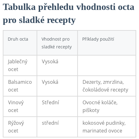
Tabulka přehledu vhodnosti octa
‍pro ​sladké recepty
Druh octa
Vhodnost pro
Příklady použití
sladké recepty
Jablečný
Vysoká
‍ocet
Balsamico
Vysoká
Dezerty,⁤ zmrzlina,
ocet
čokoládové recepty
Vinový
Střední
Ovocné koláče, ​
ocet
piškoty
Rýžový
střední
kokosové pudinky, ​
ocet
marinated ovoce