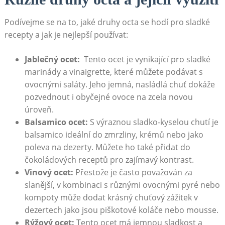
Podívejme se na to, jaké druhy octa se hodí pro‍ sladké​
recepty a jak je nejlepší používat:
Jablečný ocet:
⁢ Tento ocet je vynikající pro sladké
marinády ⁤a vinaigrette, které můžete ⁢podávat⁣ s
ovocnými saláty. Jeho jemná, nasládlá‍ chuť dokáže
pozvednout​ i‌ obyčejné ovoce‍ na zcela novou
úroveň.
Balsamico ocet:
S výraznou ⁢sladko-kyselou chutí je
balsamico ideální do zmrzliny, krémů nebo jako
poleva na dezerty. Můžete ho⁢ také přidat do
čokoládových receptů pro⁣ zajímavý kontrast.
Vinový ocet:
Přestože je často považován za
slanější, v kombinaci s ‍různými ovocnými pyré nebo
kompoty může dodat krásný ⁢chuťový zážitek v
dezertech jako jsou piškotové koláče nebo mousse.
Rýžový ocet:
Tento ⁣ocet má⁣ jemnou sladkost a