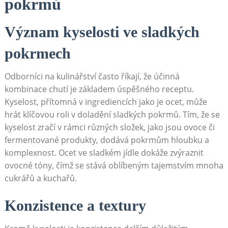
‍pokrmů
Význam kyselosti ‌ve sladkých
pokrmech
Odborníci na kulinářství často říkají,‍ že účinná
kombinace chutí je ⁢základem úspěšného receptu.
Kyselost, přítomná v ingrediencích jako ⁣je ocet, může
hrát klíčovou​ roli v doladění sladkých ‌pokrmů. Tím, že se
kyselost zračí v rámci různých složek, jako jsou⁤ ovoce či
fermentované produkty, dodává pokrmům ‍hloubku ⁢a
komplexnost. Ocet ve ⁢sladkém jídle dokáže zvýraznit
ovocné tóny, čímž se stává oblíbeným tajemstvím mnoha
cukrářů ‌a kuchařů.
Konzistence a textury