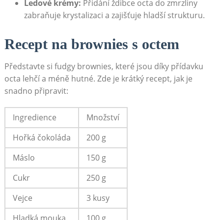
Ledové krémy:
Přidání ždibce octa do⁤ zmrzliny
‍zabraňuje krystalizaci a ‌zajišťuje hladší strukturu.
Recept na brownies s ​octem
Představte⁢ si fudgy brownies, které jsou díky přídavku‌
octa lehčí ​a méně hutné. Zde je krátký recept, jak‌ je
snadno připravit:
Ingredience
Množství
Hořká čokoláda
200 g
Máslo
150 g
Cukr
250 g
Vejce
3 kusy
Hladká mouka
100 ​g