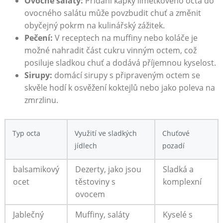
Ovocné ‌saláty:
Přidání kapky limetkového octa do
ovocného salátu může povzbudit chuť⁣ a ⁢změnit
⁢obyčejný pokrm na kulinářský zážitek.
Pečení:
V ‌receptech na muffiny nebo koláče je
možné nahradit část cukru vinným octem, což
posiluje sladkou chuť a dodává příjemnou kyselost.
Sirupy:
domácí sirupy s připraveným ​octem‍ se
skvěle hodí k ⁢osvěžení‌ koktejlů nebo jako poleva na
zmrzlinu.
Typ octa
Využití ve sladkých​
Chuťové
jídlech
pozadí
balsamikový‍
Dezerty, jako jsou
Sladká a
ocet
těstoviny s
komplexní
⁣ovocem
Jablečný
Muffiny, saláty
Kyselé s