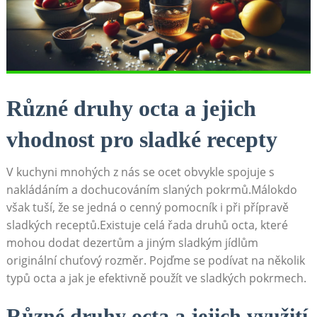
Různé ​druhy octa a jejich
vhodnost pro sladké recepty
V kuchyni mnohých ‍z nás ⁤se⁤ ocet obvykle ​spojuje s
‌nakládáním a⁤ dochucováním slaných pokrmů.Málokdo
⁢však tuší,⁤ že se jedná o cenný pomocník i při přípravě
‍sladkých receptů.Existuje celá řada druhů ​octa, které
mohou dodat dezertům a‍ jiným sladkým jídlům
originální chuťový rozměr. Pojďme ⁢se podívat na několik
⁣typů ⁤octa a⁤ jak je⁤ efektivně použít ve sladkých⁢ pokrmech.
Různé druhy ⁢octa a jejich využití