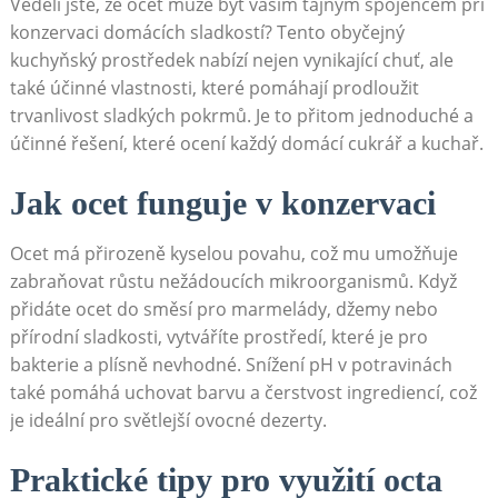
Věděli ⁤jste, že ocet může být‌ vaším tajným spojencem při
konzervaci domácích⁤ sladkostí? Tento⁤ obyčejný
kuchyňský prostředek ⁤nabízí nejen vynikající chuť, ale
také účinné vlastnosti,⁣ které pomáhají prodloužit
trvanlivost sladkých​ pokrmů. Je to přitom jednoduché a
účinné řešení, které ocení každý domácí cukrář a kuchař.
Jak⁤ ocet funguje ⁤v konzervaci
Ocet má⁤ přirozeně kyselou povahu, což‍ mu ⁢umožňuje
zabraňovat růstu nežádoucích mikroorganismů. Když
přidáte ocet do směsí​ pro marmelády, džemy ⁣nebo
přírodní‍ sladkosti, vytváříte prostředí, které je pro
bakterie a plísně nevhodné. ⁢Snížení​ pH v potravinách
také pomáhá uchovat barvu a čerstvost‍ ingrediencí, což
je ideální pro⁤ světlejší ovocné dezerty.
Praktické tipy pro využití octa