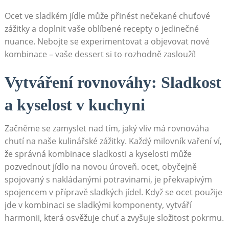
Ocet ve sladkém jídle může přinést ‌nečekané chuťové
zážitky a doplnit vaše‍ oblíbené recepty o⁢ jedinečné
nuance.‍ Nebojte se experimentovat a‍ objevovat nové‌
kombinace –⁣ vaše dessert si ⁣to rozhodně⁤ zaslouží!
Vytváření ​rovnováhy:⁤ Sladkost⁢
a ​kyselost⁣ v kuchyni
Začněme ​se zamyslet nad tím, jaký vliv má​ rovnováha
chutí na naše kulinářské zážitky. ⁢Každý milovník vaření ví,
že správná kombinace sladkosti a ‍kyselosti může
pozvednout jídlo na novou ⁢úroveň.⁤ ocet, obyčejně
spojovaný s nakládanými potravinami, je⁣ překvapivým
spojencem v přípravě sladkých jídel. Když se ocet ‍použije
jde v kombinaci se sladkými komponenty, vytváří
harmonii,⁤ která osvěžuje⁤ chuť a zvyšuje složitost pokrmu.