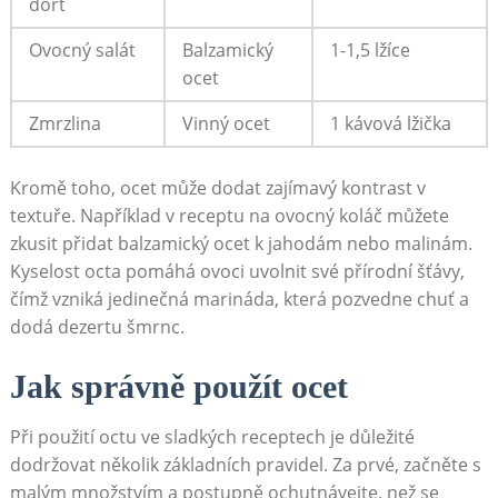
dort
Ovocný salát
Balzamický
1-1,5​ lžíce
ocet
Zmrzlina
Vinný‍ ocet
1 ⁣kávová lžička
Kromě toho, ocet může ‌dodat ‍zajímavý kontrast ⁤v
textuře. Například ‌v receptu na ovocný koláč můžete
zkusit přidat balzamický ocet k ​jahodám nebo malinám.
Kyselost octa pomáhá ovoci uvolnit své přírodní šťávy,
čímž ‍vzniká‍ jedinečná marináda, která⁣ pozvedne chuť a
dodá dezertu šmrnc.
Jak správně použít ocet
Při ⁤použití octu ve sladkých receptech je ⁣důležité
dodržovat ​několik⁤ základních pravidel. Za prvé, začněte s
malým množstvím a postupně ochutnávejte, než se⁤