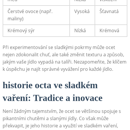
Čerstvé ovoce (např.
Vysoká
Šťavnatá
maliny)
Krémový sýr
Nízká
Krémová
Při experimentování se sladkými ‌pokrmy může ocet‍
nejen zdokonalit chuť, ale také změnit texturu a způsob,
⁢jakým vaše jídlo vypadá ​na talíři. Nezapomeňte, že klíčem
k úspěchu⁢ je⁢ najít správné vyvážení pro​ každé jídlo.
historie octa ve sladkém
vaření: Tradice a inovace
Není žádným tajemstvím, že ocet se většinou spojuje ⁢s​
pikantními chutěmi a slanými jídly. Co však může
⁤překvapit, je jeho historie a využití ve sladkém ‍vaření,