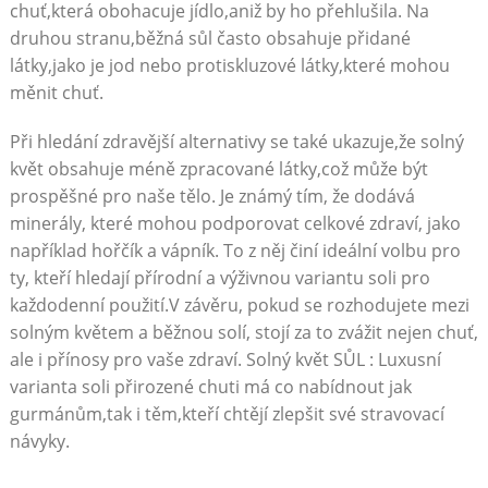
chuť,která obohacuje jídlo,aniž by ho přehlušila. Na
druhou stranu,běžná sůl často obsahuje ‌přidané‌
látky,jako je jod nebo protiskluzové látky,které mohou
měnit‌ chuť.
Při hledání zdravější alternativy se ⁣také ukazuje,že solný
květ obsahuje méně zpracované látky,což může být
prospěšné pro ‍naše tělo. Je známý⁤ tím, že dodává
minerály,⁢ které mohou podporovat ​celkové zdraví, jako
například hořčík a vápník. To z něj činí⁣ ideální ⁤volbu ‌pro
ty,⁢ kteří hledají přírodní a výživnou variantu soli pro
každodenní použití.V závěru, pokud se rozhodujete mezi
solným ⁤květem a běžnou solí, stojí za to zvážit nejen ‌chuť,
ale i přínosy pro vaše ​zdraví. Solný květ SŮL : Luxusní
varianta soli přirozené chuti má co nabídnout ​jak
gurmánům,tak i těm,kteří chtějí zlepšit své stravovací
návyky.