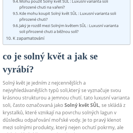
Mohu použít Solný květ ​SŮL : Luxusní ⁤varianta soli
‍přirozené chuti ⁤na vaření?
Kde mohu ‍koupit Solný květ SŮL : Luxusní varianta soli
přirozené ⁢chuti?
Jaký je rozdíl mezi Solným ‌květem⁤ SŮL : ⁣Luxusní varianta
soli přirozené chuti a běžnou solí?
K zapamatování
co je solný květ a jak se
‌vyrábí?
Solný květ je jedním z nejcennějších a
nejvyhledávanějších typů soli,který⁣ se ⁢vyznačuje svou‌
krásnou ⁢strukturou a jemnou chutí. tato luxusní varianta
‌soli, ‌často označovaná jako
Solný ‌květ SŮL
, se​ skládá z
krystalků, které vznikají na povrchu solných lagun v‌
důsledku odpařování mořské vody. Je to pravý⁤ klenot
mezi solnými⁣ produkty, který nejen ochutí pokrmy, ale