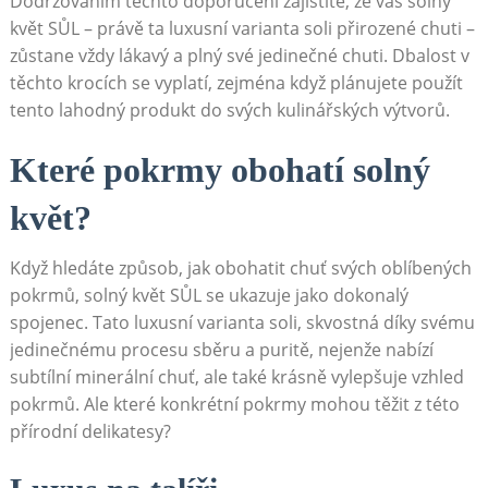
Dodržováním těchto doporučení ​zajistíte, že váš solný
květ SŮL –⁢ právě ta luxusní varianta soli přirozené chuti –
zůstane vždy lákavý a plný své jedinečné chuti. Dbalost v
těchto krocích se vyplatí, zejména když plánujete použít
tento lahodný produkt do svých kulinářských výtvorů.
Které pokrmy obohatí solný
květ?
Když hledáte‍ způsob, jak obohatit chuť svých oblíbených
pokrmů, solný květ SŮL se ukazuje jako dokonalý
spojenec. Tato luxusní⁤ varianta soli, skvostná díky svému
jedinečnému procesu sběru a⁢ puritě, nejenže nabízí
subtílní minerální chuť, ale ‍také krásně vylepšuje ​vzhled
pokrmů. Ale‌ které konkrétní pokrmy mohou těžit z této
přírodní delikatesy?