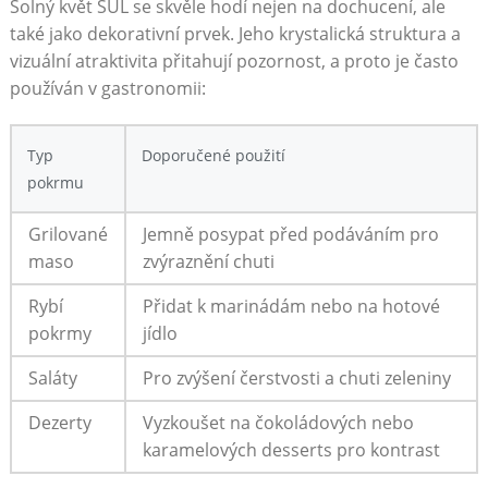
Solný květ SŮL se skvěle hodí nejen na ⁤dochucení, ale
také ⁣jako dekorativní prvek. Jeho krystalická struktura a
vizuální atraktivita přitahují pozornost, a​ proto je⁣ často
používán v‍ gastronomii:
Typ
Doporučené použití
pokrmu
Grilované
Jemně posypat před podáváním pro
maso
zvýraznění chuti
Rybí
Přidat⁣ k marinádám nebo⁢ na hotové
pokrmy
jídlo
Saláty
Pro zvýšení čerstvosti a chuti ⁢zeleniny
Dezerty
Vyzkoušet na čokoládových nebo
karamelových desserts pro kontrast