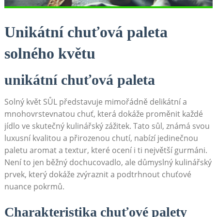
Unikátní chuťová paleta
solného květu
unikátní chuťová paleta
Solný květ SŮL představuje mimořádně delikátní a
⁢mnohovrstevnatou chuť,‌ která dokáže proměnit každé
jídlo ve skutečný kulinářský zážitek. Tato sůl, známá svou
luxusní kvalitou a přirozenou chutí, nabízí jedinečnou
paletu aromat ‍a textur,​ které ocení i ti největší ‌gurmáni.
Není to jen běžný ‌dochucovadlo, ale důmyslný kulinářský
prvek, který dokáže zvýraznit a podtrhnout chuťové
nuance pokrmů.
Charakteristika ‍chuťové palety