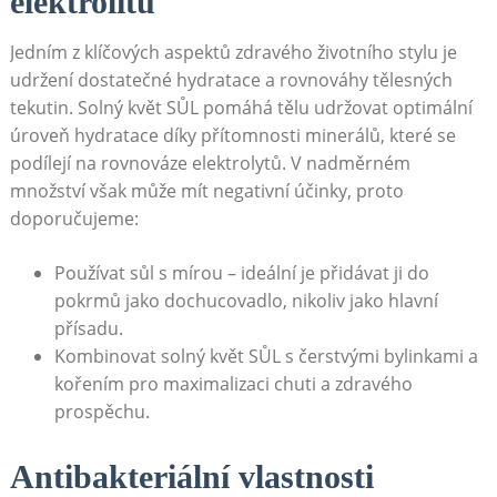
elektrolitů
Jedním z klíčových aspektů zdravého životního stylu je
udržení dostatečné hydratace a rovnováhy tělesných
⁣tekutin. Solný‍ květ SŮL pomáhá tělu udržovat optimální
úroveň hydratace díky přítomnosti minerálů, které se
podílejí na rovnováze⁤ elektrolytů. V nadměrném
množství⁢ však může mít negativní ⁣účinky,‌ proto
doporučujeme:
Používat sůl ⁢s mírou – ideální je přidávat⁣ ji do
pokrmů jako dochucovadlo, nikoliv jako hlavní
‍přísadu.
Kombinovat ‍solný květ SŮL‍ s čerstvými bylinkami a
kořením pro maximalizaci chuti a zdravého
prospěchu.
Antibakteriální vlastnosti