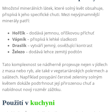
Množství minerálních látek, které solný květ obsahuje,
přispívá k jeho specifické chuti. Mezi nejvýznamnější
minerály patří:
Hořčík
– dodává jemnou, oříškovou příchuť
Vápník
– přispívá k lehké sladkosti
Draslík
– vytváří jemný, osvěžující⁣ kontrast
Železo
– dodává lehce ‍zemitý podtón
Tato komplexnost se⁤ nádherně⁣ projevuje ⁤nejen v jídlech
z‌ masa nebo ryb, ale také v vegetariánských pokrmech a
salátech. Například posypání čerstvé zeleniny solným⁢
květem ​dokáže ⁤podtrhnout její přirozenou chuť a
nabídnout nový ‍rozměr zážitku.
Použití v
kuchyni