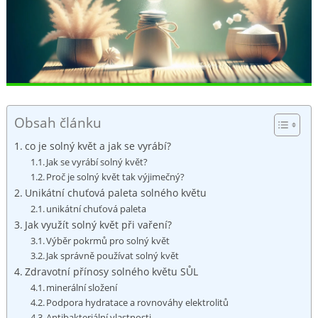
Obsah článku
co je solný květ a jak se ‌vyrábí?
Jak se vyrábí solný květ?
Proč⁣ je solný ‌květ tak výjimečný?
Unikátní chuťová paleta solného květu
unikátní chuťová paleta
Jak využít solný květ⁤ při vaření?
Výběr pokrmů pro solný květ
Jak správně používat ⁣solný květ
Zdravotní přínosy solného ‌květu SŮL
minerální​ složení
Podpora hydratace a rovnováhy elektrolitů
Antibakteriální vlastnosti