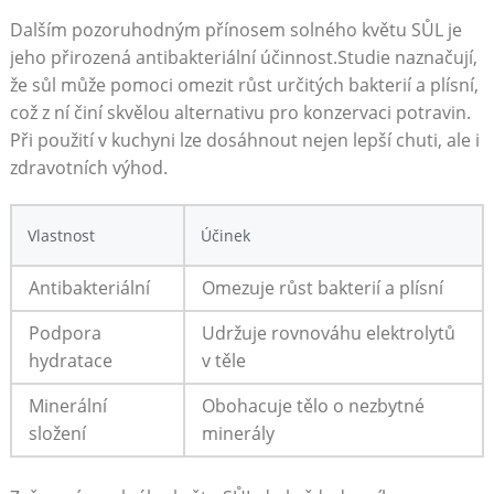
Dalším pozoruhodným přínosem solného květu SŮL je
jeho přirozená antibakteriální účinnost.Studie⁢ naznačují, ​
že ⁢sůl může pomoci ‌omezit růst určitých bakterií a plísní,
což ⁣z ní činí skvělou alternativu pro konzervaci potravin.
Při použití v kuchyni lze dosáhnout nejen lepší chuti, ale i
zdravotních výhod.
Vlastnost
Účinek
Antibakteriální
Omezuje růst bakterií a plísní
Podpora⁣
Udržuje rovnováhu elektrolytů
hydratace
v těle
Minerální
Obohacuje tělo ⁢o nezbytné
složení
minerály