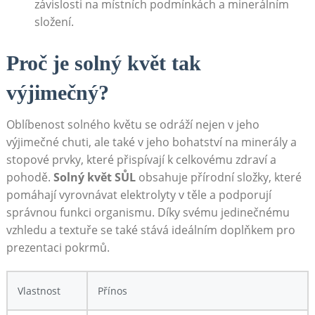
závislosti na místních podmínkách a minerálním
složení.
Proč⁣ je solný ‌květ tak
výjimečný?
Oblíbenost‌ solného květu se odráží nejen v jeho
výjimečné chuti, ale‍ také v jeho bohatství na‍ minerály a
stopové prvky, které⁤ přispívají k celkovému zdraví a
pohodě.
Solný květ SŮL
obsahuje přírodní složky, které
pomáhají vyrovnávat elektrolyty v těle a podporují
⁢správnou funkci organismu. Díky svému jedinečnému ​
vzhledu a textuře se ⁢také stává ideálním doplňkem pro
prezentaci‌ pokrmů.
Vlastnost
Přínos