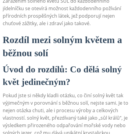
Zařazením solného květu SŮL do každodenního⁢
jídelníčku se otevírá možnost každodenního požívání
přírodních prospěšných látek, jež podporují nejen​
chuťové zážitky, ale i zdraví jako takové.
Rozdíl mezi solným květem a
‌běžnou solí
Úvod do rozdílů: ​Co dělá ⁣solný
květ⁢ jedinečným?
Pokud jste si někdy kladli otázku, co činí solný květ tak
výjimečným v porovnání s běžnou solí, ​nejste sami.‌ Je​ to
nejen otázka chuti, ⁢ale ⁢i procesu výroby a celkových
vlastností. solný květ, přezdívaný také jako „sůl králů“, je
výsledkem ⁤přirozeného odpařování mořské vody nebo
solných jezer, což‍ mu dává unikátní krystalickou