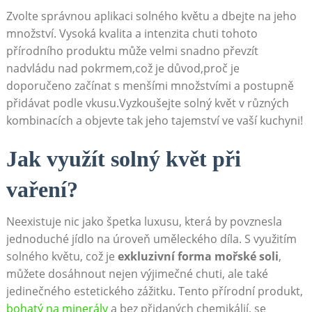
Zvolte správnou aplikaci solného květu a dbejte na jeho
množství. Vysoká kvalita a intenzita chuti ⁣tohoto
přírodního produktu​ může velmi snadno​ převzít
nadvládu nad pokrmem,což je ⁢důvod,proč je
‍doporučeno začínat s menšími množstvími a postupně
přidávat podle vkusu.Vyzkoušejte solný květ v různých
kombinacích⁤ a objevte tak jeho tajemství ve vaší kuchyni!
Jak využít solný květ⁤ při
vaření?
Neexistuje nic jako špetka luxusu, která by povznesla
jednoduché jídlo na​ úroveň uměleckého díla. S využitím
solného květu, což je
exkluzivní forma mořské soli
,
⁣můžete dosáhnout nejen výjimečné chuti, ale také
jedinečného estetického zážitku. Tento přírodní produkt,
bohatý na minerály
a bez přidaných chemikálií, se