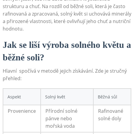
strukturu a ‌chuť. ⁢Na rozdíl od běžné soli, která je často
rafinovaná a zpracovaná, solný květ si uchovává ‍minerály
a přirozené vlastnosti, ⁢které ovlivňují jeho chuť a nutriční
hodnotu.
Jak​ se liší výroba solného⁢ květu ‌a
běžné soli?
Hlavní ⁣ spočívá ⁣v metodě jejich získávání. Zde je stručný
⁢přehled:
Aspekt
Solný květ
Běžná sůl
Provenience
Přírodní solné
Rafinované
pánve⁣ nebo
solné doly
mořská voda