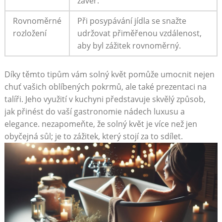
⁤závěr.
Rovnoměrné
Při posypávání jídla se‌ snažte
rozložení
udržovat ​přiměřenou‌ vzdálenost,
aby byl zážitek rovnoměrný.
Díky těmto tipům vám solný květ‍ pomůže umocnit nejen
chuť vašich oblíbených pokrmů, ale také prezentaci na
talíři. Jeho využití v kuchyni představuje skvělý způsob,
jak přinést ⁢do‌ vaší gastronomie nádech⁤ luxusu‌ a
elegance. nezapomeňte, že solný květ ⁢je více než jen
obyčejná ‍sůl; je to zážitek, který⁢ stojí ⁣za to sdílet.