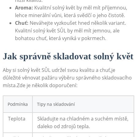
Aroma:
Kvalitní solný květ by měl mít příjemnou,
lehce minerální‍ vůni, která ⁤svědčí o jeho čistotě.
Chuť:
Neváhejte vyzkoušet hned několik variant.
Kvalitní ‌solný květ SŮL by měl mít jemnou, ale
bohatou chuť, která vyniká v⁢ pokrmech.
Jak správně skladovat solný květ
Aby si solný květ SŮL udržel svou kvalitu a chuť,je
důležité věnovat pažáru výběru správného skladovacího
místa.Zde je několik doporučení:
Podmínka
Tipy na skladování
Teplota
Skladujte‍ na chladném a suchém místě,
daleko od zdrojů tepla.