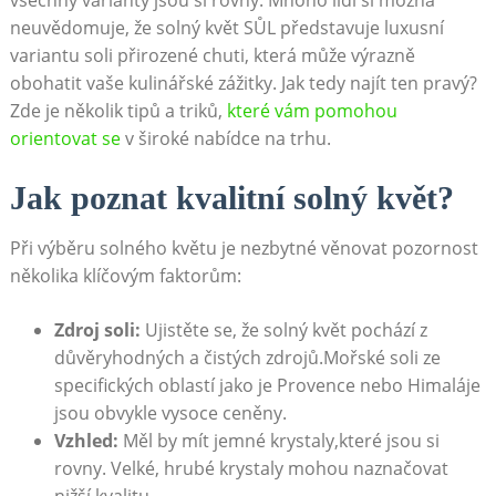
neuvědomuje, ‌že solný květ SŮL představuje luxusní
variantu soli přirozené chuti, která může výrazně
obohatit vaše kulinářské zážitky. Jak tedy ​najít ten pravý?
Zde je několik tipů a triků,
které vám pomohou
orientovat se
v‌ široké nabídce na trhu.
Jak poznat kvalitní solný květ?
Při výběru ‍solného květu je nezbytné věnovat pozornost
několika klíčovým faktorům:
Zdroj soli:
Ujistěte ‍se, že solný květ pochází z
důvěryhodných a čistých‌ zdrojů.Mořské ⁤soli ze
specifických oblastí‌ jako je Provence nebo Himaláje
jsou obvykle vysoce ceněny.
Vzhled:
Měl by mít jemné krystaly,které jsou si
rovny. Velké,‌ hrubé krystaly mohou​ naznačovat
nižší kvalitu.