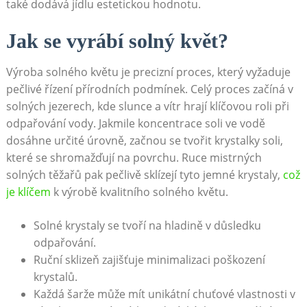
také dodává jídlu estetickou hodnotu.
Jak se vyrábí solný květ?
Výroba​ solného květu‌ je precizní proces, ⁢který vyžaduje​
pečlivé řízení přírodních podmínek. Celý proces začíná v
solných jezerech, kde slunce a vítr hrají klíčovou‍ roli při
odpařování vody. Jakmile ‍koncentrace soli ve vodě
dosáhne určité úrovně, ⁣začnou se tvořit krystalky soli,
které se shromažďují na povrchu.‍ Ruce mistrných
solných těžařů pak pečlivě sklízejí tyto jemné krystaly,
což
je klíčem
k výrobě kvalitního solného květu.
Solné krystaly se tvoří na hladině v‌ důsledku
odpařování.
Ruční sklizeň zajišťuje minimalizaci​ poškození
krystalů.
Každá šarže může mít unikátní chuťové vlastnosti v