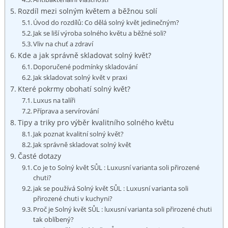
Rozdíl mezi solným květem a ‌běžnou solí
Úvod do rozdílů: ​Co dělá ⁣solný květ⁢ jedinečným?
Jak​ se liší výroba solného⁢ květu ‌a běžné soli?
Vliv na chuť a zdraví
Kde a jak správně ​skladovat solný květ?
Doporučené ​podmínky skladování
Jak skladovat solný květ⁢ v praxi
Které pokrmy obohatí solný květ?
Luxus na talíři
Příprava​ a servírování
Tipy a triky pro ⁣výběr kvalitního solného květu
Jak poznat kvalitní solný květ?
Jak správně skladovat solný květ
Časté dotazy
Co je to Solný květ SŮL ⁣: Luxusní‍ varianta soli přirozené
chuti?
jak se používá Solný květ SŮL : Luxusní ⁤varianta soli
přirozené chuti v kuchyni?
Proč je Solný květ SŮL : luxusní varianta soli přirozené chuti
tak oblíbený?