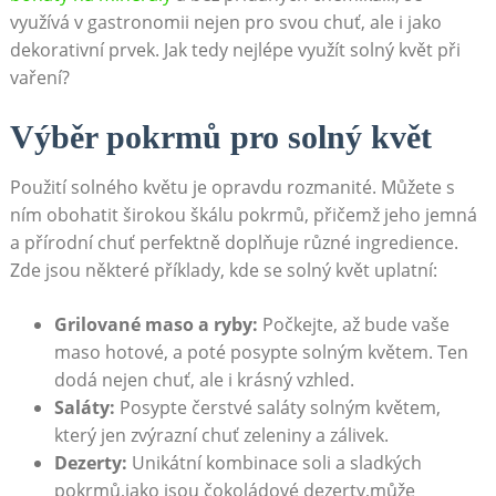
využívá v gastronomii nejen pro svou chuť, ale i jako
dekorativní prvek. Jak tedy‍ nejlépe využít solný květ při
vaření?
Výběr pokrmů pro solný květ
Použití solného květu je opravdu rozmanité. ⁤Můžete‌ s
ním obohatit širokou škálu‍ pokrmů, přičemž jeho jemná
⁤a přírodní chuť perfektně doplňuje různé ingredience.
Zde jsou‌ některé příklady, kde se solný květ uplatní:
Grilované maso a ryby:
Počkejte, až ​bude vaše
maso hotové, a poté posypte solným květem. Ten
dodá nejen chuť, ale i krásný vzhled.
Saláty:
Posypte​ čerstvé saláty solným květem,
který ⁤jen ⁤zvýrazní chuť zeleniny a zálivek.
Dezerty:
Unikátní kombinace soli​ a sladkých‍
pokrmů,jako jsou čokoládové dezerty,může