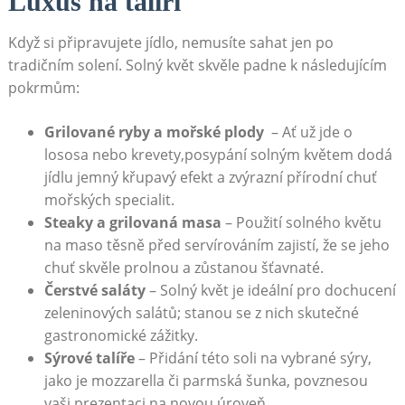
Luxus na talíři
Když si připravujete jídlo, nemusíte sahat jen po
tradičním ⁣solení. Solný květ skvěle padne‍ k následujícím
pokrmům:
Grilované ryby a mořské ​plody
​ – Ať už jde o
lososa ​nebo krevety,posypání solným květem dodá
jídlu jemný křupavý efekt a zvýrazní přírodní‌ chuť
mořských specialit.
Steaky a grilovaná masa
⁣– Použití solného květu
na maso těsně před servírováním zajistí,‌ že se jeho​
chuť skvěle prolnou a zůstanou šťavnaté.
Čerstvé saláty
– Solný květ⁢ je ideální pro dochucení
zeleninových salátů; stanou se z nich skutečné
gastronomické zážitky.
Sýrové talíře
– Přidání této soli na vybrané sýry,
jako je mozzarella či parmská šunka, povznesou‍
vaši prezentaci na novou úroveň.