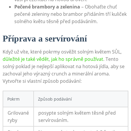
Pečené brambory a zelenina
– Obohaťte chuť
pečené zeleniny nebo brambor‌ přidáním tří kuliček
solného květu těsně před podáváním.
Příprava​ a servírování
Když už víte, které pokrmy osvěžit solným květem SŮL,
důležité je také vědět
,
jak ho správně používat
. Tento
solný poklad je nejlepší aplikovat na hotová jídla, aby se
zachoval jeho výrazný crunch ⁢a minerální aroma.
Vytvořte ‌si vlastní způsob podávání:
Pokrm
Způsob⁣ podávání
Grilované
posypte solným ⁤květem těsně před
ryby
servírováním.