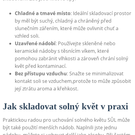
Chladné a tmavé místo
: Ideální ⁣skladovací prostor
by měl být suchý, chladný⁣ a chráněný‌ před
slunečním zářením, které může ovlivnit chuť a
vzhled soli.
Uzavřené nádobí
: Používejte skleněné ⁢nebo
keramické nádoby s těsnícím víkem, které​
pomohou zabránit vlhkosti a‍ zároveň chrání solný
květ před kontaminací.
Bez přístupu vzduchu
: Snažte se minimalizovat
kontakt soli se vzduchem,protože to může způsobit
její ztrátu aroma a křehkost.
Jak skladovat solný květ⁢ v praxi
Praktickou ⁢radou ‍pro uchování​ solného květu SŮL může
⁣být také použití menších nádob. Naplnili ⁢jste jednu
nádobu, můžete si uchovat další‍ jako zásobu. Při častém