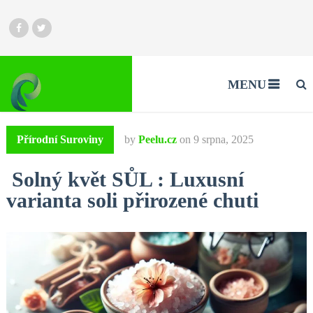
MENU
Přírodní Suroviny
by
Peelu.cz
on
9 srpna, 2025
Solný květ SŮL : Luxusní
varianta soli přirozené chuti