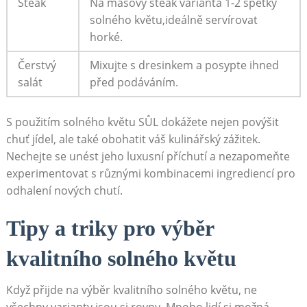
Steak
Na masový steak varianta 1-2 špetky
solného květu,ideálně servírovat
horké.
Čerstvý
Mixujte s dresinkem a posypte ihned
salát
před​ podáváním.
S použitím solného‌ květu SŮL ‍dokážete nejen povýšit
chuť⁤ jídel, ale také⁤ obohatit váš kulinářský zážitek.
Nechejte se unést jeho‍ luxusní příchutí a nezapomeňte
experimentovat s různými kombinacemi ingrediencí‍ pro
odhalení nových chutí.
Tipy a triky pro ⁣výběr
kvalitního solného květu
Když přijde na výběr kvalitního solného ⁢květu, ne
všechny varianty jsou si rovny. Mnoho lidí si možná