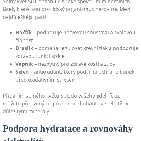
Solný květ SŮL​ obsahuje široké spektrum minerálních
látek, které ‌jsou pro lidský organismus nezbytné. Mezi​
nejdůležitější patří:
Hořčík
– podporuje nervovou soustavu a svalovou
činnost.
Draslík
– pomáhá regulovat krevní tlak a podporuje
zdravou funkci srdce.
Vápník
– nezbytný pro zdravé kosti a⁢ zuby.
Selen
– ⁤antioxidant, který⁣ podílí na ochraně buněk
před oxidativním stresem.
Přidáním solného květu SŮL do ‍vašeho jídelníčku,⁢
můžete přirozeným způsobem obohatit své ‌tělo těmito
důležitými minerály.
Podpora hydratace a rovnováhy