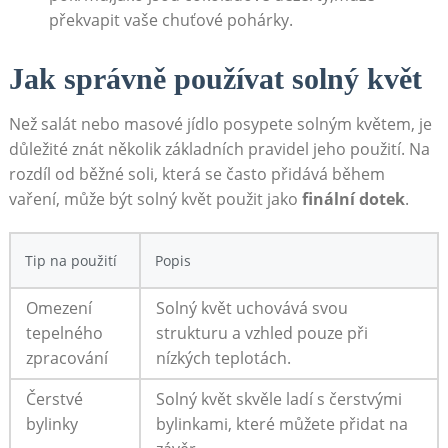
překvapit vaše chuťové pohárky.
Jak správně používat ⁣solný květ
Než salát nebo ‍masové jídlo posypete solným květem, je
důležité znát několik základních pravidel jeho použití. Na
rozdíl od běžné soli, která se často přidává během
vaření, může být solný květ ⁢použit jako
finální dotek
.
Tip na ⁣použití
Popis
Omezení
Solný květ uchovává svou
tepelného
strukturu a vzhled pouze ‌při
zpracování
nízkých teplotách.
Čerstvé
Solný květ skvěle ladí s čerstvými
⁣bylinky
bylinkami, které můžete⁤ přidat na