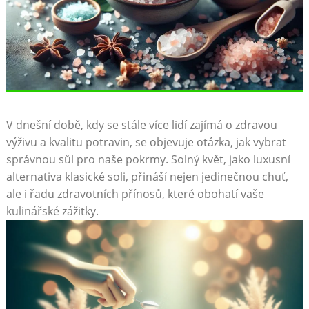
V dnešní době, kdy se stále více lidí zajímá o ⁢zdravou
výživu a kvalitu potravin, se objevuje ⁤otázka, jak vybrat
správnou sůl pro naše pokrmy. Solný květ, jako luxusní
alternativa ‌klasické soli, přináší nejen jedinečnou chuť,
ale i řadu ⁢zdravotních přínosů, které obohatí vaše
⁣kulinářské zážitky.