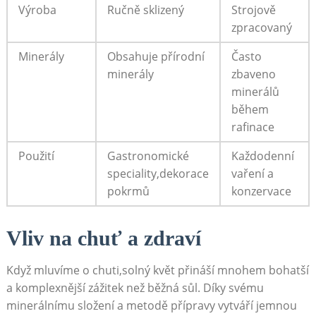
Výroba
Ručně sklizený
Strojově
zpracovaný
Minerály
Obsahuje přírodní
Často
minerály
zbaveno
minerálů
během
rafinace
Použití
Gastronomické
Každodenní
speciality,dekorace
vaření a
pokrmů
konzervace
Vliv na chuť a zdraví
Když mluvíme o chuti,solný květ přináší mnohem bohatší​
a komplexnější zážitek než ‍běžná sůl.‌ Díky svému
minerálnímu složení​ a metodě přípravy vytváří jemnou