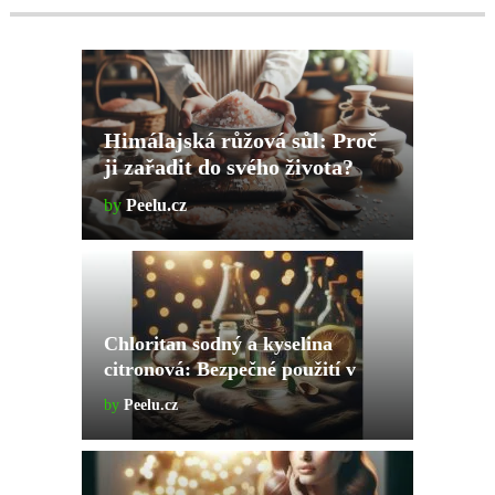
Himálajská růžová sůl: Proč
ji zařadit do svého života?
by
Peelu.cz
Chloritan sodný a kyselina
citronová: Bezpečné použití v
domácnosti
by
Peelu.cz