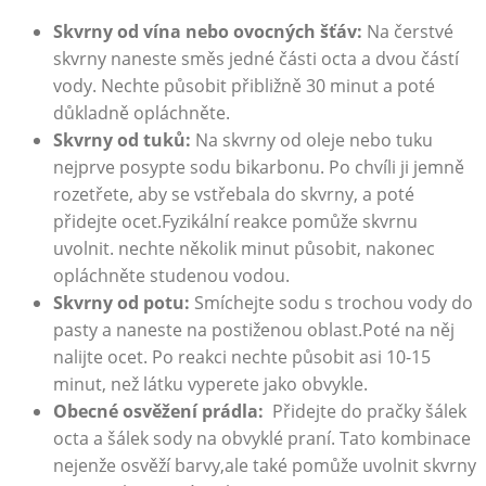
Skvrny od ‌vína nebo ovocných šťáv:
Na‌ čerstvé
skvrny naneste směs jedné části octa a dvou ‍částí
vody. Nechte působit přibližně 30 minut a poté
důkladně opláchněte.
Skvrny od ⁤tuků:
Na skvrny ⁤od oleje nebo⁣ tuku
nejprve posypte sodu⁤ bikarbonu. Po chvíli ‌ji jemně
rozetřete, aby se vstřebala do skvrny, a poté
přidejte ocet.Fyzikální reakce pomůže skvrnu
uvolnit. nechte několik minut působit, nakonec
opláchněte studenou vodou.
Skvrny ​od potu:
Smíchejte sodu s trochou vody do
pasty a naneste na postiženou oblast.Poté na​ něj
nalijte ocet. Po reakci nechte působit asi 10-15
minut, ‌než látku vyperete jako obvykle.
Obecné osvěžení prádla:
⁤ Přidejte do pračky šálek
octa a ‍šálek sody na obvyklé praní. Tato kombinace
nejenže‌ osvěží barvy,ale také ⁢pomůže uvolnit skvrny