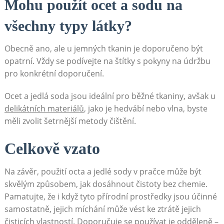
Mohu použít ocet a sodu na
⁣všechny typy ⁣látky?
Obecně ano, ale ‌u jemných tkanin je doporučeno být
opatrní. Vždy se podívejte na‍ štítky s pokyny na údržbu
pro konkrétní ​doporučení.
Ocet a jedlá soda jsou ideální pro běžné tkaniny, avšak u
delikátních‍ materiálů
, jako je hedvábí nebo vlna, byste
měli ⁤zvolit šetrnější metody čištění.
Celkově vzato
Na závěr, ⁢použití octa a jedlé‍ sody ⁣v pračce může být
skvělým⁣ způsobem, jak ⁢dosáhnout čistoty bez chemie.
Pamatujte, že i když tyto přírodní prostředky jsou účinné
samostatně, jejich míchání může vést ke ztrátě jejich
čisticích ⁣vlastností. Doporučuje se používat je odděleně –