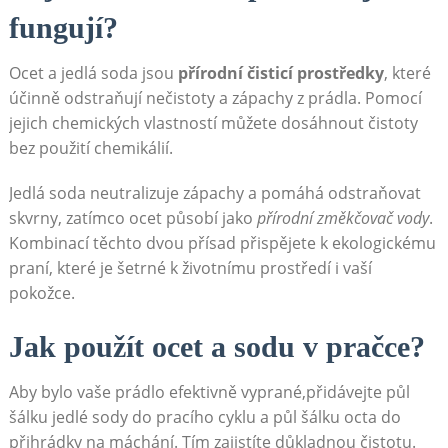
fungují?
Ocet a jedlá soda jsou
přírodní čisticí prostředky
, které
účinně odstraňují nečistoty a zápachy z prádla. Pomocí
jejich chemických vlastností můžete dosáhnout čistoty
bez použití chemikálií.
Jedlá soda neutralizuje zápachy a pomáhá odstraňovat ​
skvrny, zatímco ocet ‍působí jako
přírodní změkčovač vody
.
Kombinací těchto dvou‍ přísad přispějete k ekologickému
praní, které je šetrné k životnímu prostředí i vaší
pokožce.
Jak ‍použít ocet ​a sodu v pračce?
Aby bylo vaše prádlo efektivně vyprané,přidávejte půl⁤
šálku jedlé⁣ sody do ‌pracího cyklu a půl šálku octa do
přihrádky na máchání. Tím zajistíte důkladnou čistotu.