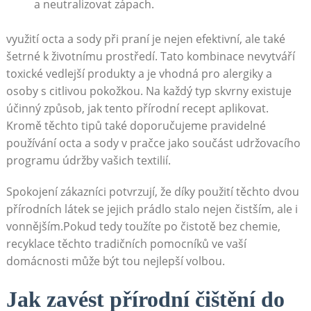
a neutralizovat zápach.
využití ⁢octa a sody při praní⁢ je nejen efektivní, ale také
šetrné k životnímu prostředí. Tato kombinace nevytváří
toxické vedlejší ‌produkty a je vhodná pro alergiky a
osoby s citlivou⁢ pokožkou. Na​ každý⁤ typ skvrny existuje
účinný ⁤způsob, ⁤jak tento přírodní ‌recept aplikovat.
Kromě těchto tipů také doporučujeme pravidelné ​
používání octa a sody v pračce jako součást udržovacího
programu údržby vašich textilií.
Spokojení ⁤zákazníci potvrzují, že díky použití⁢ těchto dvou
přírodních látek se jejich prádlo stalo nejen čistším,‌ ale i
vonnějším.Pokud tedy toužíte po ⁣čistotě bez chemie,
‌recyklace těchto tradičních pomocníků ve vaší
domácnosti může být tou‌ nejlepší volbou.
Jak zavést přírodní čištění do