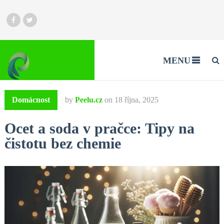
MENU
Domácnost
by
Peelu.cz
on
18 října, 2025
Ocet a soda v pračce: Tipy na
čistotu bez chemie