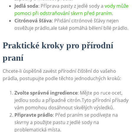
Jedlá soda
: ​Příprava pasty z jedlé sody⁢ a
vody může
pomoci⁤ při odstraňování skvrn před praním
.
Citrónová šťáva
: Přidání citrónové ⁤šťávy nejen
osvěžuje prádlo,ale také⁣ pomáhá bělení bílé prádlo.
Praktické kroky pro​ přírodní
praní
Chcete-li úspěšně zavést ‌přírodní čištění do vašeho
prádla, postupujte podle⁣ těchto jednoduchých kroků:
Zvolte správné ingredience
: Mějte po ruce ocet,
jedlou⁣ sodu a případně citrón.Tyto přírodní přísady
vám ‌pomohou dosáhnout skvělých výsledků.
Připravte prádlo
: Před praním se podívejte ​na
skvrny a použijte pastu z​ jedlé sody na
problematická místa.