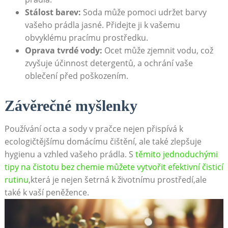
Stálost barev:
Soda může pomoci⁤ udržet barvy
vašeho prádla jasné. Přidejte ji k vašemu
obvyklému pracímu prostředku.
Oprava tvrdé vody:
Ocet může⁤ zjemnit vodu, což
zvyšuje účinnost⁤ detergentů, ⁢a ochrání vaše
oblečení před poškozením.
Závěrečné⁣ myšlenky
Používání octa a sody v pračce nejen přispívá k
ecologičtějšímu domácímu čištění, ale ‍také zlepšuje​
hygienu a vzhled vašeho‍ prádla. S
těmito ‍jednoduchými
tipy na čistotu bez ‍chemie můžete vytvořit efektivní ​čisticí
rutinu
,která je nejen ⁣šetrná k životnímu prostředí,ale
také k vaší peněžence.