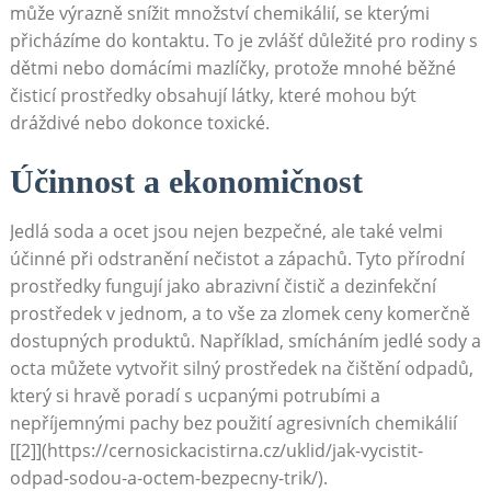
může výrazně snížit množství‌ chemikálií, se kterými
přicházíme do kontaktu. To je zvlášť ⁤důležité pro rodiny s
dětmi nebo domácími mazlíčky, protože mnohé běžné
čisticí prostředky obsahují látky, které mohou být
dráždivé nebo dokonce⁣ toxické.
Účinnost a ekonomičnost
Jedlá soda‍ a ocet jsou nejen bezpečné, ale také velmi
účinné​ při odstranění nečistot a zápachů. Tyto přírodní
prostředky fungují jako abrazivní ⁣čistič a dezinfekční
prostředek v jednom, a to vše⁤ za ⁣zlomek ceny komerčně
dostupných produktů. Například, smícháním jedlé sody a
octa můžete vytvořit silný ⁢prostředek‌ na čištění odpadů,
který si hravě poradí s ucpanými potrubími‌ a
nepříjemnými pachy bez použití agresivních ⁤chemikálií
[[2]](https://cernosickacistirna.cz/uklid/jak-vycistit-
odpad-sodou-a-octem-bezpecny-trik/).