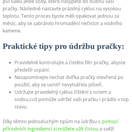
⁤půl šálku jedlé sody, které nasypete ⁣do bubnu vaší
pračky. Následně⁤ nastavte prázdný cyklus na ⁢vysokou
teplotu. Tento proces byste měli opakovat jednou za
měsíc, aby se zabránilo⁣ hromadění nečistot a vodního
kamene.
Praktické tipy pro údržbu pračky:
Pravidelně kontrolujte a čistěte filtr pračky, abyste
předešli ucpání.
Nezapomínejte nechat dvířka pračky otevřená po
použití, aby se uvnitř ⁢nevytvářela plíseň.
Udržujte pravidelný cyklus čištění s octem‍ a
sodou,což⁣ pomůže udržet vaši pračku i prádlo v top
stavu.
Díky těmto jednoduchým tipům na údržbu s
pomocí
přírodních ingrediencí si můžete užít čistou
a svěží