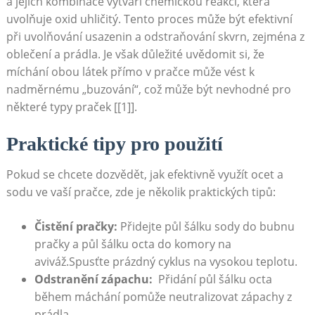
a ​jejich kombinace vytváří chemickou ​reakci, která
uvolňuje oxid⁤ uhličitý. Tento ⁢proces může být efektivní
při uvolňování usazenin a odstraňování skvrn, zejména z
‍oblečení⁤ a prádla. Je ⁣však důležité uvědomit si,⁣ že
míchání obou látek přímo⁤ v pračce může ⁣vést k
nadměrnému „buzování“, což může být nevhodné pro
některé typy praček [[1]].
Praktické tipy ‍pro použití
Pokud se chcete dozvědět, jak efektivně‍ využít ocet a
sodu ve vaší pračce, zde je několik praktických tipů:
Čistění pračky:
Přidejte půl šálku sody do bubnu
⁢pračky a půl šálku⁢ octa do komory na
aviváž.Spusťte prázdný cyklus na vysokou teplotu.
Odstranění zápachu:
‍ Přidání půl‍ šálku octa
během máchání pomůže neutralizovat zápachy ⁢z
prádla.