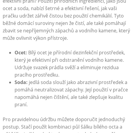
⁤efektivní praní? Použití přírodních ingrediencí, ‍jako jsou
ocet⁤ a soda, nabízí šetrné a efektivní řešení, jak⁣ vaši
pračku udržet zářivě čistou bez použití chemikálií. Tyto
běžné domácí suroviny‍ nejen že čistí,‍ ale také pomáhají
zbavit se nepříjemných zápachů a ‍vodního ⁣kamene, který
může ovlivnit výkon přístroje.
Ocet:
Bílý ocet ⁤je přírodní dezinfekční prostředek,⁤
který je efektivní při odstranění vodního kamene.
Udržuje svazek prádla svěží a eliminuje‍ rezidua
pracího prostředku.
Soda:
​jedlá‌ soda slouží ‌jako abrazivní prostředek a
pomáhá neutralizovat ​zápachy. Její použití v pračce
napomáhá nejen ⁤čištění, ale také zlepšuje kvalitu
praní.
Pro pravidelnou údržbu můžete doporučit ​jednoduchý​
postup. Stačí použít kombinaci ‌půl šálku bílého octa a