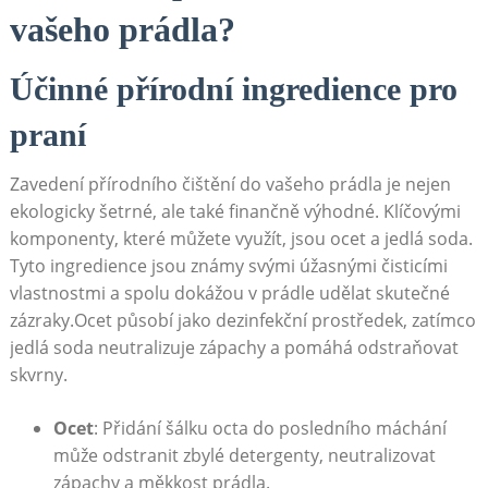
vašeho prádla?
Účinné přírodní ingredience pro
praní
Zavedení přírodního ⁢čištění do vašeho prádla je nejen
ekologicky šetrné, ale také finančně výhodné. Klíčovými
komponenty, které můžete využít, jsou ocet‌ a ⁤jedlá soda.
Tyto ingredience‌ jsou známy ​svými úžasnými čisticími
vlastnostmi a spolu dokážou v prádle‍ udělat skutečné
zázraky.Ocet působí jako⁢ dezinfekční prostředek, zatímco
jedlá soda neutralizuje⁣ zápachy a pomáhá odstraňovat‌
skvrny.
Ocet
: Přidání šálku octa do posledního máchání⁤
může ​odstranit zbylé detergenty, neutralizovat
zápachy a měkkost prádla.