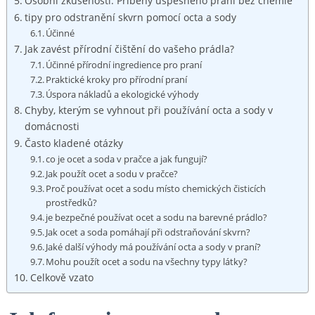
Osobní zkušenosti: Příběhy ​úspěšného praní bez chemie
tipy pro odstranění skvrn pomocí octa a sody
Účinné
Jak zavést přírodní čištění do vašeho prádla?
Účinné přírodní ingredience pro praní
Praktické kroky pro​ přírodní praní
Úspora nákladů a ‌ekologické výhody
Chyby, kterým se ⁤vyhnout při používání octa‍ a sody v
domácnosti
Často ⁣kladené‌ otázky
co‍ je⁤ ocet a soda v pračce a jak fungují?
Jak ‍použít ocet ​a sodu v pračce?
Proč používat ocet ⁢a sodu místo chemických čisticích
prostředků? ‌
je bezpečné používat ⁢ocet a sodu na ⁢barevné prádlo?
Jak ocet a soda pomáhají při odstraňování skvrn?
Jaké další ‍výhody ⁢má⁤ používání octa a sody v praní?
Mohu použít ocet a sodu na ⁣všechny typy ⁣látky?
Celkově vzato