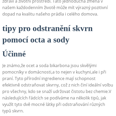
zdraví ⁤a životní ⁣prostředí. Tato jednoduchá změna v
našem každodenním životě může mít‍ výrazný pozitivní‌
dopad na kvalitu našeho ​prádla i celého domova.
tipy pro odstranění skvrn
pomocí octa a sody
Účinné
Je známo,že‍ ocet a soda bikarbona jsou skvělými
pomocníky v domácnosti,a to nejen v kuchyni,ale i​ při
praní.‍ Tyto přírodní ingredience mají schopnost
efektivně odstraňovat skvrny, což z nich činí ideální volbu
pro ⁤všechny, kdo se snaží udržovat čistotu bez chemie.V
následujících ‌řádcích ⁤se podíváme na ‍několik tipů, jak
‍využít tyto dvě mocné látky při odstraňování různých
typů skvrn.