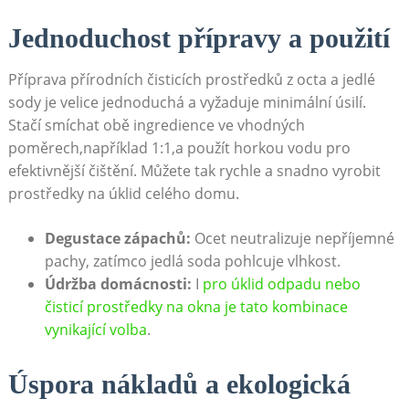
Jednoduchost přípravy a použití
Příprava přírodních‌ čisticích prostředků z octa a jedlé
sody je velice jednoduchá a vyžaduje minimální ‌úsilí.
Stačí ⁤smíchat obě ingredience ve vhodných
poměrech,například 1:1,a použít horkou vodu⁤ pro
efektivnější čištění. Můžete tak rychle a snadno vyrobit
⁣prostředky⁤ na úklid celého domu.
Degustace zápachů:
Ocet neutralizuje nepříjemné
pachy, zatímco jedlá soda pohlcuje⁢ vlhkost.
Údržba domácnosti:
I
pro úklid⁢ odpadu nebo
čisticí prostředky na okna je tato kombinace
vynikající volba
.
Úspora nákladů a ⁤ekologická