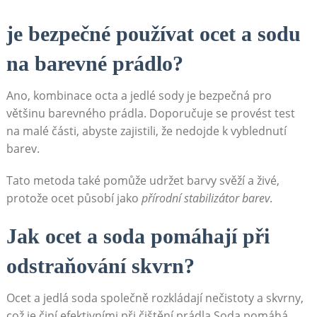
je bezpečné používat ⁢ocet a sodu
na ⁢barevné prádlo?
Ano, kombinace ⁣octa‍ a jedlé sody je bezpečná pro
většinu barevného prádla. Doporučuje se ⁢provést test
na malé části, abyste ⁣zajistili, že nedojde k vyblednutí
barev.
Tato metoda také pomůže udržet barvy svěží a živé,
protože ocet působí jako
přírodní stabilizátor barev
.
Jak ocet a soda pomáhají při
odstraňování skvrn?
Ocet a jedlá soda společně ⁤rozkládají nečistoty a skvrny,
⁣což je činí​ efektivními při⁤ čištění prádla.Soda pomáhá