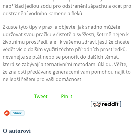
například jedlou sodu pro odstranění zápachu a ocet pro
odstranění vodního kamene a fleků.
Zkuste​ tyto tipy v ​praxi a objevte, jak snadno můžete
‌udržovat svou pračku⁣ v čistotě ​a svěžesti, šetrně nejen k‌
životnímu prostředí, ‌ale i k vašemu ‌zdraví. Jestliže chcete
vědět‍ víc o dalším využití těchto přírodních‌ prostředků,
neváhejte se ptát nebo se ponořit do dalších témat,
která se zabývají alternativními metodami úklidu. Věřte,
že znalosti předávané generacemi vám pomohou najít ⁣to
nejlepší řešení pro vaši domácnost!
Tweet
Pin It
Share
O autorovi