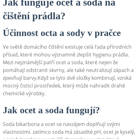
Jak funguje ocet a soda na
čištění prádla?
Účinnost octa a sody ​v pračce
Ve světě domácího čištění existuje celá řada přírodních​
přísad, které mohou významně zlepšit⁣ hygienu prádla.
Mezi⁢ nejznámější patří ocet a soda, které nejen ⁣že
pomáhají odstranit skvrny, ale také neutralizují zápach a
zpevňují barvy.Když se tyto ⁤dvě složky kombinují, vzniká
⁤mocný čisticí prostředek, který může nahradit drahé‌
chemické výrobky.
Jak ocet a soda fungují?
Soda bikarbona a⁣ ocet se⁢ navzájem doplňují svými
⁤vlastnostmi.​ zatímco soda má zásadité pH, ocet je kyselý,