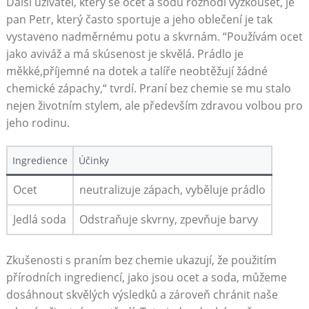
Další uživatel, který se ocet a sodu​ rozhodl vyzkoušet,⁢ je
pan Petr, který často sportuje a jeho oblečení je ⁢tak
vystaveno nadměrnému potu⁣ a skvrnám. ​“Používám ocet
jako aviváž a má skúsenost je ⁤skvělá.⁣ Prádlo je
měkké,příjemné ⁢na dotek a talíře neobtěžují žádné​
chemické zápachy,“ tvrdí. Praní bez chemie se mu stalo
nejen životním⁣ stylem,⁣ ale především zdravou volbou pro
jeho rodinu.
Ingredience
Účinky
Ocet
neutralizuje zápach, vyběluje prádlo
Jedlá soda
Odstraňuje skvrny, zpevňuje⁣ barvy
Zkušenosti⁤ s⁤ praním bez chemie ukazují, že použitím
přírodních ingrediencí, jako jsou ocet a ⁣soda, můžeme
dosáhnout⁢ skvělých výsledků a ​zároveň chránit naše