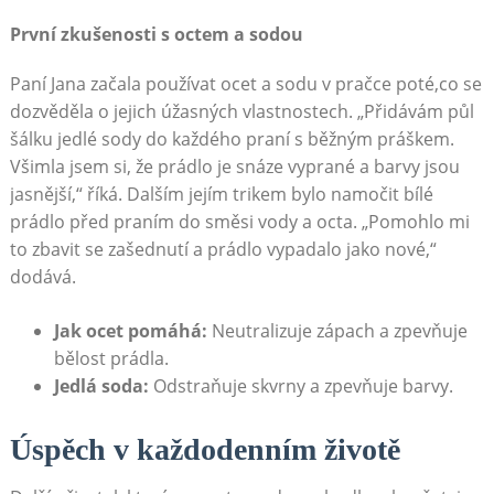
První zkušenosti s‌ octem a sodou
Paní Jana začala používat ocet a sodu v pračce poté,co se⁤
dozvěděla o⁣ jejich⁤ úžasných ⁢vlastnostech. „Přidávám půl
šálku jedlé​ sody ​do každého praní s běžným práškem.
Všimla jsem si, že prádlo je snáze vyprané ​a ‍barvy jsou
jasnější,“ říká. Dalším jejím trikem bylo namočit bílé
prádlo před praním do směsi vody a⁣ octa. „Pomohlo mi
to zbavit se zašednutí a prádlo vypadalo jako nové,“
dodává.
Jak ocet pomáhá:
Neutralizuje zápach a⁤ zpevňuje
bělost prádla.
Jedlá soda:
Odstraňuje skvrny a zpevňuje barvy.
Úspěch⁤ v každodenním životě