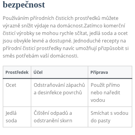
bezpečnost
Používáním přírodních čisticích prostředků ⁣můžete
výrazně snížit výdaje na domácnost.Zatímco komerční
čisticí‌ výrobky se mohou rychle sčítat,⁤ jedlá ⁢soda⁣ a ocet⁣
jsou obvykle‍ levné a ⁤dostupné. ⁢Jednoduché recepty na
přírodní čisticí prostředky navíc umožňují přizpůsobit si
směs potřebám vaší⁤ domácnosti.
Prostředek
Účel
Příprava
Ocet
Odstraňování zápachů
Použít přímo⁢
a desinfekce ‍povrchů
nebo naředit
vodou
Jedlá
Čištění odpadů⁢ a
Smíchat s vodou
soda
odstranění skvrn
do pasty