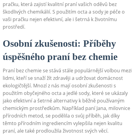
pračku, která zajistí kvalitní praní vašich oděvů bez⁢
škodlivých chemikálií. S použitím octa a sody ⁢je péče o
vaši pračku nejen efektivní, ⁤ale i šetrná k životnímu
prostředí.
Osobní zkušenosti: Příběhy ​
úspěšného praní bez chemie
Praní bez chemie se⁤ stává stále populárnější volbou mezi
lidmi, kteří se snaží žít‌ zdravěji a udržovat domácnost
ekologičtější. Mnozí z nás mají osobní zkušenosti s
použitím obyčejného⁤ octa a jedlé sody, které se ukázaly
jako efektivní ‌a šetrné alternativy k běžně používaným
chemickým prostředkům. Například paní Jana, milovnice
přírodních metod,⁣ se podělila o svůj příběh, jak díky
těmto přírodním ingrediencím ⁣vylepšila nejen kvalitu
praní, ale také prodloužila životnost svých věcí.