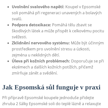
Uvolnění svalového napětí:
Koupel v Epsomské
soli pomáhá při regeneraci unavených a bolavých
svalů.
Podpora detoxikace:
Pomáhá tělu zbavit se
škodlivých látek a může přispět k celkovému pocitu
svěžesti.
Zklidnění nervového systému:
Může být účinným
prostředkem pro uvolnění stresu a úzkosti,
zejména u neklidných dětí.
Úleva při kožních problémech:
Doporučuje se při
ekzémech a dalších kožních potížích, přičemž
zmírňuje zánět a svědění.
Jak Epsomská sůl funguje v praxi
Při přípravě Epsomské koupele jednoduše přidejte
zhruba 2 šálky Epsomské soli do teplé lázně a relaxujte