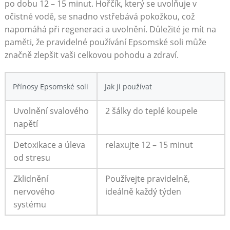
po dobu 12 – 15 minut. Hořčík, který se uvolňuje v
očistné vodě, se snadno vstřebává pokožkou, což
napomáhá při regeneraci a uvolnění. Důležité je mít na
paměti, že pravidelné používání Epsomské soli může
značně zlepšit vaši celkovou pohodu a zdraví.
Přínosy Epsomské soli
Jak ji používat
Uvolnění svalového
2 šálky do teplé koupele
napětí
Detoxikace a úleva
relaxujte 12 – 15 minut
od stresu
Zklidnění
Používejte pravidelně,
nervového
ideálně každý týden
systému