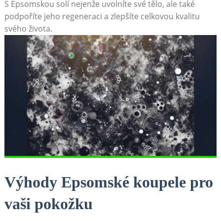
S Epsomskou solí nejenže uvolníte své tělo, ale také
podpoříte jeho regeneraci a zlepšíte celkovou kvalitu
svého života.
Výhody Epsomské koupele pro
vaši pokožku