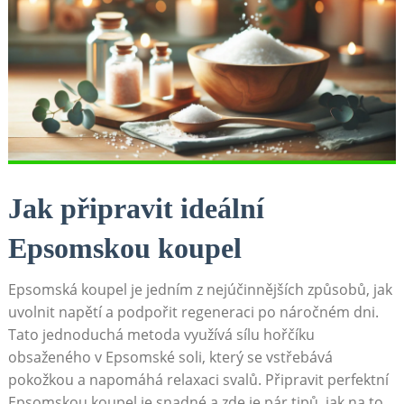
Jak připravit ideální
Epsomskou koupel
Epsomská koupel je jedním z nejúčinnějších způsobů, jak
uvolnit napětí a podpořit regeneraci po náročném dni.
Tato jednoduchá metoda využívá sílu hořčíku
obsaženého v Epsomské soli, který se vstřebává
pokožkou a napomáhá relaxaci svalů. Připravit perfektní
Epsomskou koupel je snadné a zde je pár tipů, jak na to.