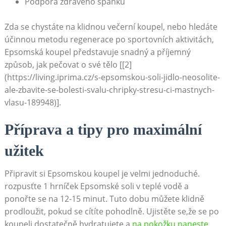
Podpora zdravého spánku
Zda se chystáte na klidnou večerní koupel, nebo hledáte
účinnou metodu regenerace po sportovních aktivitách,
Epsomská koupel představuje snadný a příjemný
způsob, jak pečovat o své tělo [[2]
(https://living.iprima.cz/s-epsomskou-soli-jidlo-neosolite-
ale-zbavite-se-bolesti-svalu-chripky-stresu-ci-mastnych-
vlasu-189948)].
Příprava a tipy pro maximální
užitek
Připravit si Epsomskou koupel je velmi jednoduché.
rozpusťte 1 hrníček Epsomské soli v teplé vodě a
ponořte se na 12-15 minut. Tuto dobu můžete klidně
prodloužit, pokud se cítíte pohodlně. Ujistěte se,že se po
koupeli dostatečně hydratujete,a
na pokožku naneste