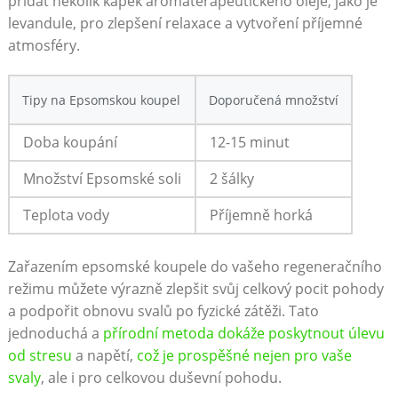
přidat několik kapek aromaterapeutického oleje, jako je
levandule, pro zlepšení relaxace a vytvoření příjemné
atmosféry.
Tipy na Epsomskou koupel
Doporučená množství
Doba koupání
12-15 minut
Množství Epsomské soli
2 šálky
Teplota vody
Příjemně horká
Zařazením epsomské koupele do vašeho regeneračního
režimu můžete výrazně zlepšit svůj celkový pocit pohody
a podpořit obnovu svalů po fyzické zátěži. Tato
jednoduchá a
přírodní metoda dokáže poskytnout úlevu
od stresu
a napětí,
což je prospěšné nejen pro vaše
svaly
, ale i pro celkovou duševní pohodu.