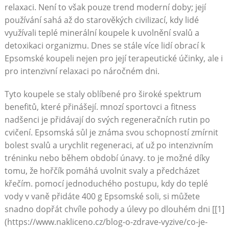
relaxaci. Není to však pouze trend moderní doby; její
používání sahá až do starověkých civilizací, kdy lidé
využívali teplé minerální koupele k uvolnění svalů a
detoxikaci organizmu. Dnes se stále více lidí obrací k
Epsomské koupeli nejen pro její terapeutické účinky, ale i
pro intenzivní relaxaci po náročném dni.
Tyto koupele se staly oblíbené pro široké spektrum
benefitů, které přinášejí. mnozí sportovci a fitness
nadšenci je přidávají do svých regeneračních rutin po
cvičení. Epsomská sůl je známa svou schopností zmírnit
bolest svalů a urychlit regeneraci, ať už po intenzivním
tréninku nebo během období únavy. to je možné díky
tomu, že hořčík pomáhá uvolnit svaly a předcházet
křečím. pomocí jednoduchého postupu, kdy do teplé
vody v vaně přidáte 400 g Epsomské soli, si můžete
snadno dopřát chvíle pohody a úlevy po dlouhém dni [[1]
(https://www.nakliceno.cz/blog-o-zdrave-vyzive/co-je-