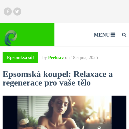
MENU
Epsomksá sůl
by
Peelu.cz
on
18 srpna, 2025
Epsomská koupel: Relaxace a
regenerace pro vaše tělo