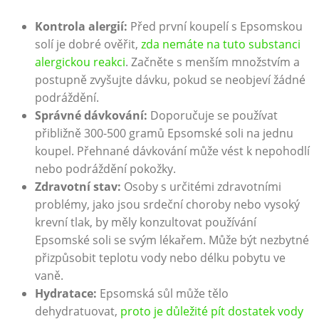
Kontrola alergií:
Před první koupelí s Epsomskou
solí je dobré ověřit,
zda nemáte na tuto substanci
alergickou reakci
. Začněte s menším množstvím a
postupně zvyšujte dávku, pokud se neobjeví žádné
podráždění.
Správné dávkování:
Doporučuje se používat
přibližně 300-500 gramů Epsomské soli na jednu
koupel. Přehnané dávkování může vést k nepohodlí
nebo podráždění pokožky.
Zdravotní stav:
Osoby s určitémi zdravotními
problémy, jako jsou srdeční choroby nebo vysoký
krevní tlak, by měly konzultovat používání
Epsomské soli se svým lékařem. Může být nezbytné
přizpůsobit teplotu vody nebo délku pobytu ve
vaně.
Hydratace:
Epsomská sůl může tělo
dehydratuovat,
proto je důležité pít dostatek vody