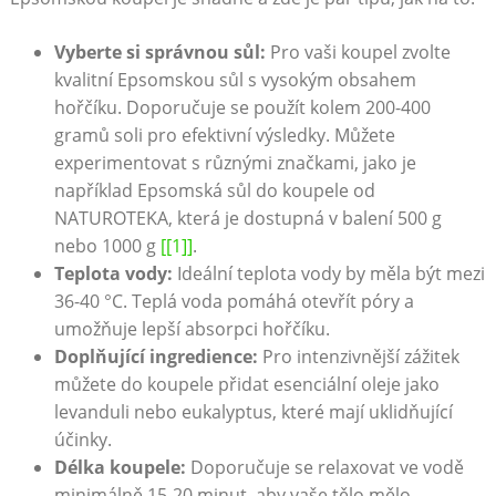
Vyberte si správnou sůl:
Pro vaši koupel zvolte
kvalitní Epsomskou sůl s vysokým obsahem
hořčíku. Doporučuje se použít kolem 200-400
gramů soli pro efektivní výsledky. Můžete
experimentovat s různými značkami, jako je
například Epsomská sůl do koupele od
NATUROTEKA, která je dostupná v balení 500 g
nebo 1000 g
[[1]]
.
Teplota vody:
Ideální teplota vody by měla být mezi
36-40 °C. Teplá voda pomáhá otevřít póry a
umožňuje lepší absorpci hořčíku.
Doplňující ingredience:
Pro intenzivnější zážitek
můžete do koupele přidat esenciální oleje jako
levanduli nebo eukalyptus, které mají uklidňující
účinky.
Délka koupele:
Doporučuje se relaxovat ve vodě
minimálně 15-20 minut, aby vaše tělo mělo