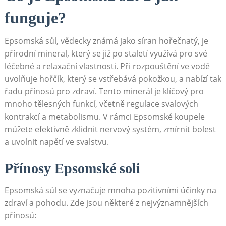
funguje?
Epsomská sůl, vědecky známá jako síran hořečnatý, je
přírodní mineral, který se již po staletí využívá pro své
léčebné a relaxační vlastnosti. Při rozpouštění ve vodě
uvolňuje hořčík, který se vstřebává pokožkou, a nabízí tak
řadu přínosů pro zdraví. Tento minerál je klíčový pro
mnoho tělesných funkcí, včetně regulace svalových
kontrakcí a metabolismu. V rámci Epsomské koupele
můžete efektivně zklidnit nervový systém, zmírnit bolest
a uvolnit napětí ve svalstvu.
Přínosy Epsomské soli
Epsomská sůl se vyznačuje mnoha pozitivními účinky na
zdraví a pohodu. Zde jsou některé z nejvýznamnějších
přínosů: