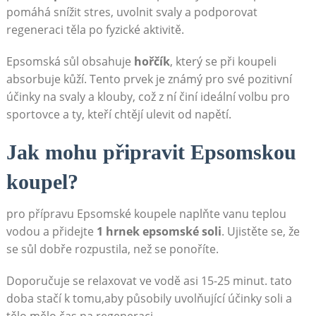
pomáhá snížit stres, uvolnit svaly a podporovat
regeneraci těla po fyzické aktivitě.
Epsomská sůl obsahuje
hořčík
, který se při koupeli
absorbuje kůží. Tento prvek je známý pro své pozitivní
účinky na svaly a klouby, což z ní činí ideální volbu pro
sportovce a ty, kteří chtějí ulevit od napětí.
Jak mohu připravit Epsomskou
koupel?
pro přípravu Epsomské koupele naplňte vanu teplou
vodou a přidejte
1 hrnek epsomské soli
. Ujistěte se, že
se sůl dobře rozpustila, než se ponoříte.
Doporučuje se relaxovat ve vodě asi 15-25 minut. tato
doba stačí k tomu,aby působily uvolňující účinky soli a
tělo mělo čas na regeneraci.