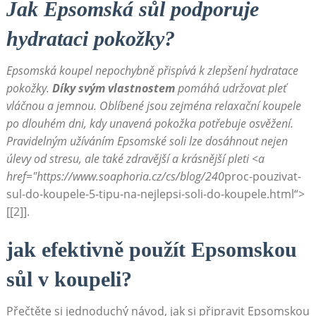
Jak Epsomská sůl podporuje
hydrataci pokožky?
Epsomská koupel nepochybně přispívá k zlepšení hydratace
pokožky.
Díky svým vlastnostem
pomáhá udržovat pleť
vláčnou a jemnou. Oblíbené jsou zejména relaxační koupele
po dlouhém dni, kdy unavená pokožka potřebuje osvěžení.
Pravidelným užíváním Epsomské soli lze dosáhnout nejen
úlevy od stresu, ale také zdravější a krásnější pleti <a
href="https://www.soaphoria.cz/cs/blog/240
proc-pouzivat-
sul-do-koupele-5-tipu-na-nejlepsi-soli-do-koupele.html“>
[[2]].
jak efektivně použít Epsomskou
sůl v koupeli?
Přečtěte si jednoduchý návod, jak si připravit Epsomskou