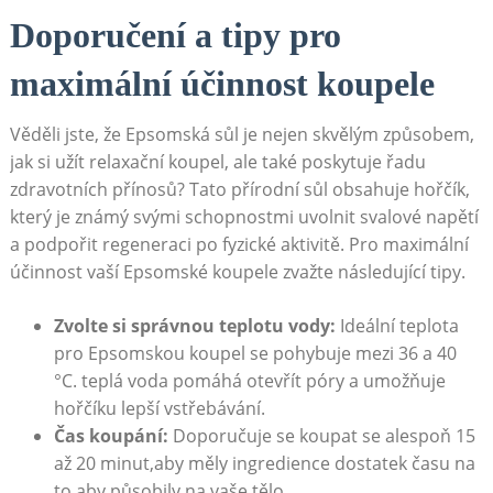
Doporučení a tipy pro
maximální účinnost koupele
Věděli jste, že Epsomská sůl je nejen skvělým způsobem,
jak si užít relaxační koupel, ale také poskytuje řadu
zdravotních přínosů? Tato přírodní sůl obsahuje hořčík,
který je známý svými schopnostmi uvolnit svalové napětí
a podpořit regeneraci po fyzické aktivitě. Pro maximální
účinnost vaší Epsomské koupele zvažte následující tipy.
Zvolte si správnou teplotu vody:
Ideální teplota
pro Epsomskou koupel se pohybuje mezi 36 a 40
°C. teplá voda pomáhá otevřít póry a umožňuje
hořčíku lepší vstřebávání.
Čas koupání:
Doporučuje se koupat se alespoň 15
až 20 minut,aby měly ingredience dostatek času na
to,aby působily na vaše tělo.