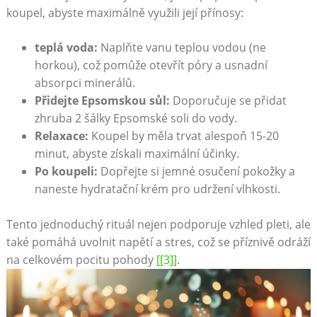
koupel, abyste maximálně využili její přínosy:
teplá voda:
Naplňte vanu teplou vodou (ne
horkou), což pomůže otevřít póry a usnadní
absorpci minerálů.
Přidejte Epsomskou sůl:
Doporučuje se přidat
zhruba 2 šálky Epsomské soli do vody.
Relaxace:
Koupel by měla trvat alespoň 15-20
minut, abyste získali maximální účinky.
Po koupeli:
Dopřejte si jemné osučení pokožky a
naneste hydratační krém pro udržení vlhkosti.
Tento jednoduchý rituál nejen podporuje vzhled pleti, ale
také pomáhá uvolnit napětí a stres, což se příznivě odráží
na celkovém pocitu pohody
[[3]]
.