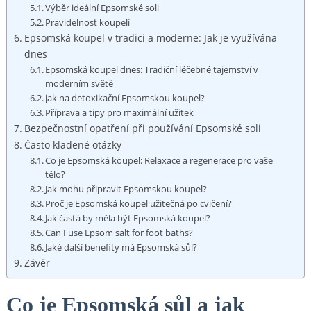
Výběr ideální Epsomské soli
Pravidelnost koupelí
Epsomská koupel v tradici a moderne: Jak je využívána
dnes
Epsomská koupel dnes: Tradiční léčebné tajemství v
moderním světě
jak na detoxikační Epsomskou koupel?
Příprava a tipy pro maximální užitek
Bezpečnostní opatření při používání Epsomské soli
Často kladené otázky
Co je Epsomská koupel: Relaxace a regenerace pro vaše
tělo?
Jak mohu připravit Epsomskou koupel?
Proč je Epsomská koupel užitečná po cvičení?
Jak častá by měla být Epsomská koupel?
Can I use Epsom salt for foot baths?
Jaké další benefity má Epsomská sůl?
Závěr
Co je Epsomská sůl a jak