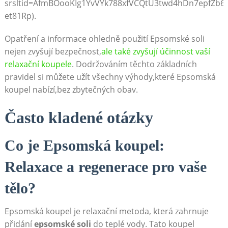
srsltid=AfmBOooKIg1YvVYk788xfVCQtU3twd4hDn7epfZb
et81Rp).
Opatření a informace ohledně použití Epsomské soli
nejen zvyšují bezpečnost,
ale také zvyšují účinnost vaší
relaxační koupele
. Dodržováním těchto základních
pravidel si můžete užít všechny výhody,které Epsomská
koupel nabízí,bez zbytečných obav.
Často kladené otázky
Co je Epsomská koupel:
Relaxace a regenerace pro vaše
tělo?
Epsomská koupel je relaxační metoda, která zahrnuje
přidání
epsomské soli
do teplé vody. Tato koupel