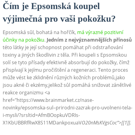
Čím je Epsomská koupel
výjimečná pro vaši pokožku?
Epsomská sůl, bohatá na hořčík,
má výrazné pozitivní
účinky na pokožku
.
Jedním z nejvýznamnějších přínosů
této látky je její schopnost pomáhat při odstraňování
toxiny a jiných škodlivin z těla. Při koupeli s Epsomskou
solí se tyto přísady efektivně absorbují do pokožky, čímž
přispívají k jejímu pročištění a regeneraci. Tento proces
může vést ke zklidnění různých kožních problémů,jako
jsou akné či ekzémy,jelikož sůl pomáhá snižovat zánětlivé
reakce organizmu <a
href="https://www.brainmarket.cz/nase-
novinky/epsomska-sul–prirodni-zazrak-pro-uvolneni-tela-
i-mysli/?srsltid=AfmBOopkuVDRIs-
X1KbUBBRfRwX8S11MDankpoxuaV
O20nMsKVgsCoc“>[[1]].