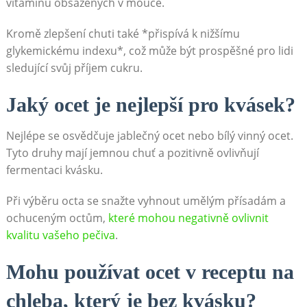
vitamínů obsažených v mouce.
Kromě zlepšení chuti také *přispívá ⁤k nižšímu
glykemickému indexu*, což může být prospěšné pro ‌lidi
sledující svůj příjem cukru.
Jaký ocet je ‌nejlepší ​pro kvásek?
Nejlépe se osvědčuje jablečný ocet nebo bílý vinný ocet.
Tyto druhy ⁤mají⁤ jemnou chuť a pozitivně​ ovlivňují‌
fermentaci kvásku.
Při ⁣výběru octa se snažte vyhnout umělým přísadám a
ochuceným octům,
které mohou⁣ negativně ⁤ovlivnit
kvalitu vašeho⁣ pečiva
.
Mohu ‌používat ocet v⁣ receptu na
chleba, který je bez kvásku?