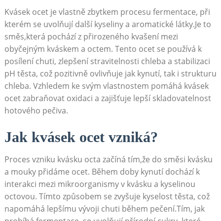
Kvásek ‌ocet je​ vlastně zbytkem procesu fermentace,​ při
⁢kterém ‍se uvolňují další kyseliny a aromatické látky.Je‍ to
směs,která pochází z přirozeného kvašení ‍mezi
obyčejným kváskem a octem. Tento ⁤ocet ⁢se ​používá ⁣k
posílení chuti, zlepšení stravitelnosti‍ chleba ​a stabilizaci
pH těsta,⁤ což pozitivně ovlivňuje jak kynutí, tak i strukturu
chleba. Vzhledem ‌ke svým vlastnostem ⁤pomáhá⁢ kvásek
⁢ocet zabraňovat oxidaci a zajišťuje lepší ⁢skladovatelnost
hotového pečiva.
Jak ‌kvásek ocet vzniká?
Proces⁣ vzniku kvásku octa začíná tím,že ⁤do směsi⁢ kvásku
a mouky přidáme ocet. ​Během doby kynutí dochází k
interakci mezi ‌mikroorganismy v kvásku a⁤ kyselinou
octovou. Tímto ⁣způsobem se zvyšuje⁣ kyselost těsta, což
napomáhá⁣ lepšímu vývoji chuti během pečení.Tím, jak
probíhá fermentace, se‍ uvolňují přírodní cukry,‌ které