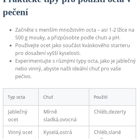
⁤pečení
Začněte s ​menším množstvím ​octa⁣ – asi 1-2 lžíce ⁢na
500 g mouky, ‌a přizpůsobte podle chuti a pH.
Používejte ocet jako⁢ součást kváskového starteru
pro dosažení vyšší‍ kyselosti.
Experimentujte s​ různými typy octa, jako ⁤je jablečný
nebo ​vinný, abyste našli‌ ideální chuť ​pro vaše
pečivo.
Typ octa
Chuť
Použití
Jablečný
Mírně
Chléb,dezerty
ocet
sladká,ovocná
Vinný ocet
Kyselá,ostrá
Chléb,slané