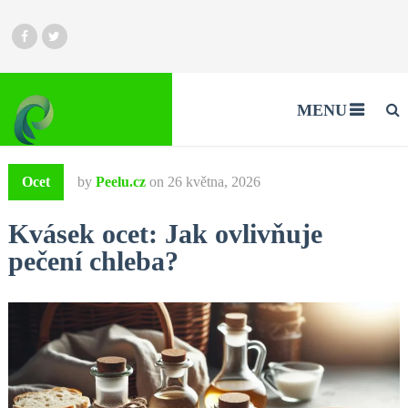
MENU
Ocet
by
Peelu.cz
on
26 května, 2026
Kvásek ocet: Jak ovlivňuje
pečení chleba?