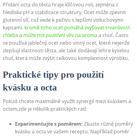
Přidání octa‌ do těsta hraje klíčovou⁢ roli, zejména ‍z‌
hlediska pH a stabilizace‍ struktury. Ocet⁢ může​ zpevnit
⁤glutenní síť, což⁢ vede k pečivu ⁤s⁢ lepšími vzduchovými
kapsami.
kromě toho ocet pomáhá zvyšovat trvanlivost
chleba
a
může​ mít pozitivní vliv na aroma
a chuť. Často‍
se používá jablečný ocet nebo vinný ocet, které nejenže
zlepšují ⁤vlastnosti těsta, ale také‍ dodávají lehce kyselou
chuť, která může ​zvýšit celkovou komplexnost výrobku.
Praktické tipy pro použití
kvásku⁣ a octa
Pokud chcete maximálně využít synergií⁢ mezi kváskem a
octem,zde je několik praktických‌ rad:
Experimentujte s ⁢poměrem:
Zkuste různé poměry
kvásku a octa ve vašem receptu. Například ⁣poměr⁢