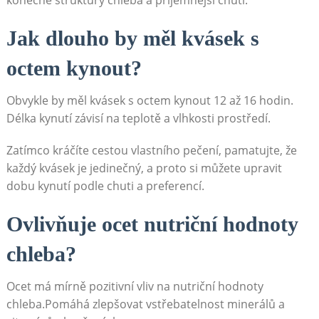
Jak dlouho by měl kvásek s
octem kynout?
Obvykle by měl kvásek s octem⁣ kynout 12 až 16 hodin.
‍Délka kynutí závisí⁢ na‌ teplotě a vlhkosti prostředí.
Zatímco kráčíte cestou vlastního‍ pečení, pamatujte, ⁢že
každý kvásek ⁢je jedinečný, a proto si můžete upravit
dobu kynutí podle chuti a preferencí.
Ovlivňuje ocet ⁤nutriční​ hodnoty
chleba?
Ocet má mírně pozitivní ⁢vliv na⁢ nutriční hodnoty‌
chleba.Pomáhá zlepšovat vstřebatelnost minerálů ⁤a