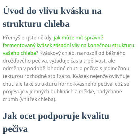
Úvod do vlivu kvásku na
strukturu chleba
Přemýšleli ‌jste⁣ někdy,
jak může mít správně
fermentovaný kvásek ‍zásadní vliv na konečnou strukturu
vašeho chleba
? Kváskový chléb, na rozdíl od běžného
drožďového pečiva, vyžaduje čas a trpělivost, ale⁢
odměna v podobě​ lahodné chuti ‌a⁢ pečiva s ‍jedinečnou ​
texturou rozhodně stojí⁤ za to. Kvásek nejenže ovlivňuje
⁣chuť, ale také strukturu horno-kvasného pečiva, což se
projevuje v jemných bublinách‍ a měkké, nadýchané
crumb (vnitřek chleba).
Jak ocet podporuje kvalitu
pečiva