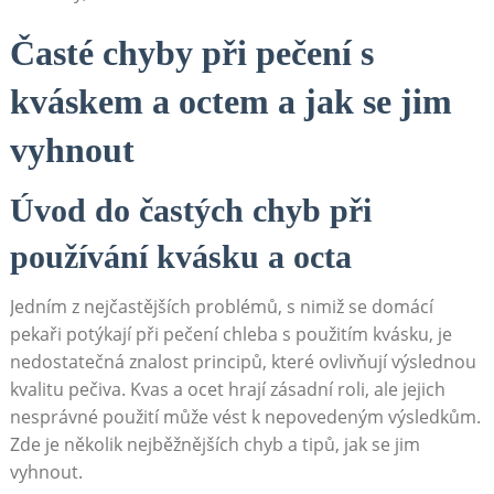
Časté chyby ⁣při pečení ‍s
kváskem a octem a jak se jim‌
vyhnout
Úvod do častých chyb‍ při
používání kvásku a​ octa
Jedním z nejčastějších problémů, s nimiž se domácí
pekaři potýkají⁢ při pečení ⁤chleba s použitím⁤ kvásku, je
‌nedostatečná znalost principů, které ovlivňují výslednou
kvalitu pečiva. Kvas ‍a ocet hrají zásadní roli, ale jejich
nesprávné použití ​může vést k⁤ nepovedeným výsledkům.
⁢Zde⁢ je⁣ několik nejběžnějších chyb⁢ a tipů, jak se jim‍
vyhnout.