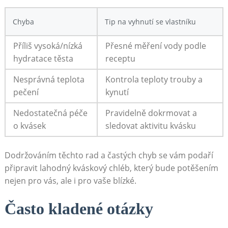
Chyba
Tip⁤ na vyhnutí se vlastníku
Příliš vysoká/nízká⁤
Přesné měření vody ⁢podle
hydratace těsta
receptu
Nesprávná teplota
Kontrola teploty trouby a
pečení
⁢kynutí
Nedostatečná‌ péče
Pravidelně dokrmovat a ​
o kvásek
sledovat aktivitu kvásku
Dodržováním​ těchto rad a častých ⁣chyb se​ vám podaří
připravit lahodný kváskový chléb,⁢ který ⁤bude⁤ potěšením
nejen pro vás, ale i​ pro vaše blízké.
Často kladené otázky