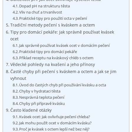
Dopad pH na strukturu těsta
Vliv na chuť ‍a trvanlivost
Praktické tipy‌ pro použití octa v ⁤pečení
Tradiční metody pečení ‌s kváskem a octem
Tipy pro domácí pekáře: Jak⁢ správně používat kvásek
ocet
Jak správně ‌používat‍ kvásek⁣ ocet v ⁤domácím pečení
Praktické tipy pro domácí pekáře
Příklad receptu na kváskový chléb s⁢ octem
Vědecké pohledy ⁣na kvašení a jeho přínosy
Časté chyby ⁣při pečení ‍s kváskem a octem a jak se jim‌
vyhnout
Úvod do častých chyb‍ při používání kvásku a​ octa
Chyby v hydrataci těsta
Nesprávná teplota pečení
Chyby ⁢při přípravě kvásku
Často kladené otázky
Kvásek ocet: Jak ovlivňuje ⁤pečení chleba?
Jak mohu ⁣použít ocet v domácím kvásku?
Proč je kvásek s octem⁣ lepší než ⁢bez něj?