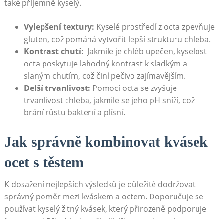
také ​příjemně‌ kyselý.
Vylepšení textury:
Kyselé prostředí z octa zpevňuje
gluten, což pomáhá vytvořit ‍lepší strukturu chleba.
Kontrast chutí:
‍ Jakmile je chléb ⁢upečen, kyselost
octa poskytuje lahodný kontrast k sladkým a
slaným chutím, což činí pečivo zajímavějším.
Delší⁢ trvanlivost:
Pomocí⁢ octa se ‌zvyšuje
trvanlivost ​chleba, jakmile se jeho pH ​sníží, ⁤což
brání⁤ růstu‌ bakterií a ⁣plísní.
Jak⁣ správně ⁣kombinovat kvásek
ocet s těstem
K dosažení nejlepších výsledků je důležité dodržovat
správný poměr mezi kváskem‍ a​ octem.‍ Doporučuje​ se
používat kyselý žitný kvásek, který přirozeně podporuje