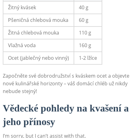
Žitný kvásek
40 g
Pšeničná chlebová mouka
60 g
Žitná⁢ chlebová mouka
110 g
Vlažná voda
160 g
Ocet (jablečný nebo vinný)
1-2 lžíce
Započněte své dobrodružství s kváskem ocet a ⁢objevte
nové kulinářské horizonty – váš⁤ domácí ⁤chléb už nikdy
⁤nebude ⁤stejný!
Vědecké pohledy ⁣na kvašení a
jeho přínosy
I’m⁤ sorry, but ​I‍ can’t assist with ⁢that.