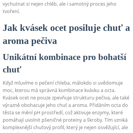
vychutnat si nejen chléb, ale i samotný proces jeho
tvoření.
Jak kvásek ocet ⁣posiluje ⁢chuť a
aroma ‍pečiva
Unikátní‌ kombinace pro bohatší⁣
chuť
Když ⁤mluvíme o pečení chleba, málokdo‌ si⁣ uvědomuje
moc,⁣ kterou má správná kombinace kvásku a octa.
Kvásek ocet ne pouze zpevňuje strukturu⁣ pečiva, ale také
výrazně obohacuje jeho chuť⁤ a aroma. Přidáním octa do
⁣těsta ‍se mění pH‍ prostředí, což aktivuje enzymy, které
pomáhají uvolnit pšeničné proteiny a⁢ škroby.⁣ Tím vzniká
komplexnější chuťový ‍profil, ⁢který je nejen osvěžující, ale