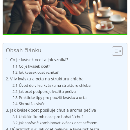
Obsah článku
Co je kvásek ocet a jak vzniká?
Co je kvásek⁣ ocet?
Jak ‌kvásek ocet vzniká?
Vliv‌ kvásku ⁣a ⁣octa na⁣ strukturu chleba
Úvod do vlivu kvásku na strukturu chleba
Jak ocet podporuje kvalitu pečiva
Praktické tipy pro použití kvásku⁣ a octa
Shrnutí ​a závěr
Jak kvásek ocet ⁣posiluje ⁢chuť a aroma ‍pečiva
Unikátní‌ kombinace pro bohatší⁣ chuť
Jak⁣ správně ⁣kombinovat kvásek ocet s těstem
Důležitost pH: ‌Jak ⁣ocet ovlivňuje kyselost těsta