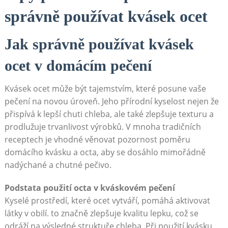
správně používat kvásek ocet
Jak správně ‌používat‍ kvásek⁣
ocet v ⁤domácím pečení
Kvásek ocet ​může být tajemstvím,‍ které posune vaše
pečení ⁣na‌ novou úroveň. Jeho ‍přírodní kyselost nejen ‌že
přispívá k⁤ lepší chuti ‌chleba, ale také zlepšuje texturu a
prodlužuje trvanlivost výrobků. V mnoha tradičních
receptech ⁢je vhodné⁣ věnovat ⁢pozornost poměru
domácího kvásku a octa, aby se dosáhlo mimořádně
nadýchané a chutné pečivo.
Podstata použití octa v⁤ kváskovém pečení
Kyselé​ prostředí, které ocet vytváří,⁣ pomáhá aktivovat
látky v obilí. to značně zlepšuje​ kvalitu lepku, což se
odráží na ‍výsledné struktuře chleba. Při použití ​kvásku