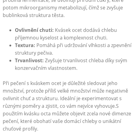
potom‍ mikroorganismy ‍metabolizují, ⁢čímž se zvyšuje
bublinková struktura těsta.
Ovlivnění chuti:
Kvásek ocet dodává chlebu
příjemnou kyselost a ⁣komplexnost chuti.
Textura:
Pomáhá při ⁢udržování vlhkosti ⁢a zpevnění
⁤struktury pečiva.
Trvanlivost:
Zvyšuje trvanlivost‍ chleba díky ⁣svým
konzervačním vlastnostem.
Při pečení ⁢s kváskem ocet je důležité sledovat ⁤jeho
množství,⁤ protože příliš velké množství může negativně
ovlivnit chuť a strukturu. Ideální je ⁣experimentovat s‍
různými poměry a zjistit,​ co vám nejvíce⁤ vyhovuje.S
použitím kvásku octa můžete​ objevit zcela nové dimenze‍
pečení, které obohatí vaše domácí chleby ​o unikátní
chuťové profily.