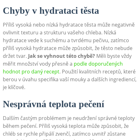
Chyby v hydrataci těsta
Příliš vysoká nebo nízká hydratace těsta může negativně
ovlivnit texturu a strukturu vašeho chleba. Nízká
hydratace ‍vede ​k⁢ suchému a tvrdému⁢ pečivu, zatímco⁢
příliš vysoká⁢ hydratace může způsobit, že těsto‌ nebude
držet tvar.
Jak se vyhnout této chybě?
Měli byste vždy
měřit množství vody přesně‌ a
podle doporučených
hodnot pro daný ⁢recept
.⁣ Použití kvalitních receptů, které
berou v úvahu ⁢specifika ⁤vaší mouky a ⁣dalších ingrediencí,
je klíčové.
Nesprávná teplota pečení
Dalším častým ​problémem je ⁤neudržení správné ⁢teploty
během pečení.⁢ Příliš vysoká teplota může způsobit, že
chléb se ​rychle připálí zvenčí, zatímco uvnitř zůstane