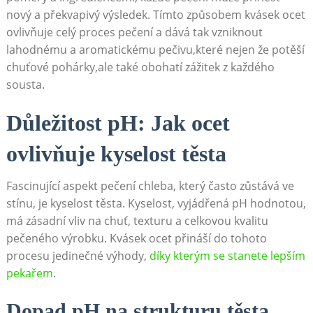
nový⁤ a překvapivý ​výsledek. Tímto způsobem kvásek⁢ ocet
ovlivňuje celý proces⁢ pečení a dává tak vzniknout
⁣lahodnému a⁢ aromatickému pečivu,které⁤ nejen že potěší
chuťové pohárky,ale⁤ také obohatí zážitek z⁢ každého
‌sousta.
Důležitost pH: ‌Jak ⁣ocet
ovlivňuje kyselost těsta
Fascinující aspekt ‍pečení chleba, který často zůstává ve
stínu, je kyselost těsta. Kyselost, vyjádřená pH⁣ hodnotou,
má zásadní vliv na chuť, texturu a⁤ celkovou ⁣kvalitu⁢
pečeného výrobku. Kvásek ocet přináší ⁣do tohoto
procesu ​jedinečné výhody,
díky‌ kterým se stanete lepším
⁢pekařem
.
Dopad pH na strukturu těsta