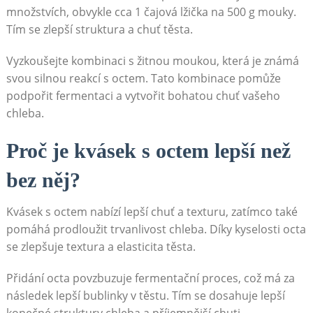
množstvích, ⁣obvykle cca 1 čajová lžička na 500 ​g mouky.
Tím⁣ se zlepší ​struktura a chuť těsta.
Vyzkoušejte kombinaci ⁤s žitnou moukou, která je známá
‍svou⁢ silnou reakcí s octem. Tato ⁢kombinace pomůže
podpořit fermentaci a ⁤vytvořit ​bohatou​ chuť⁣ vašeho
chleba.
Proč je kvásek s octem⁣ lepší než
⁢bez něj?
Kvásek‍ s‍ octem nabízí lepší ‍chuť a texturu, zatímco ‍také
pomáhá prodloužit trvanlivost chleba. Díky kyselosti ⁢octa
se zlepšuje textura a elasticita těsta.
Přidání octa povzbuzuje fermentační proces, což‍ má za
následek ‌lepší ⁤bublinky v těstu. Tím ⁢se ‌dosahuje lepší‍
konečné struktury chleba a‌ příjemnější chuti.