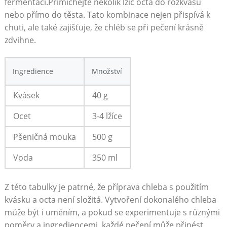
fermentaci.Přimíchejte několik lžic octa ⁢do rozkvasu
nebo přímo do těsta. Tato kombinace nejen přispívá k
chuti, ale také zajišťuje, že chléb​ se při pečení krásně
zdvihne.
Ingredience
Množství
Kvásek
40 g
Ocet
3-4 lžíce
Pšeničná mouka
500 ⁣g
Voda
350⁤ ml
Z této tabulky ‌je patrné, že příprava chleba​ s použitím
kvásku a octa​ není ‌složitá. Vytvoření ​dokonalého chleba
může být i ​uměním, a pokud​ se ‍experimentuje s⁣ různými
poměry a ⁤ingrediencemi, každé pečení může přinést