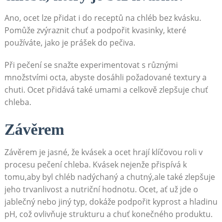
Ano,‍ ocet lze ‍přidat ⁤i do receptů na chléb bez ‍kvásku.
Pomůže zvýraznit chuť a podpořit kvasinky,⁣ které⁤
používáte, jako ⁤je prášek do ‍pečiva.
Při pečení se snažte experimentovat s různými
množstvími octa, abyste dosáhli požadované textury a⁢
chuti. Ocet přidává také⁢ umami a celkově zlepšuje chuť
chleba.
Závěrem
Závěrem je jasné, ⁣že kvásek a ocet hrají ⁣klíčovou roli v
procesu⁤ pečení ⁣chleba. Kvásek nejenže ‌přispívá ‍k
tomu,aby byl chléb nadýchaný a chutný,ale ⁤také zlepšuje
jeho ⁤trvanlivost a nutriční hodnotu. Ocet, ať už jde o⁣
jablečný nebo jiný typ, ⁢dokáže podpořit‍ kyprost a hladinu
pH, což ovlivňuje strukturu a chuť ‍konečného produktu.