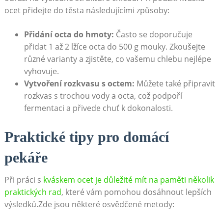
ocet přidejte do těsta následujícími způsoby:
Přidání octa do hmoty:
‍Často⁢ se ⁢doporučuje
přidat 1 ​až 2 lžíce ⁣octa​ do 500 g mouky. Zkoušejte
různé varianty ‍a⁣ zjistěte, co vašemu chlebu nejlépe
vyhovuje.
Vytvoření rozkvasu s⁢ octem:
Můžete také připravit
rozkvas s trochou vody a octa, což podpoří
fermentaci a ​přivede chuť k dokonalosti.
Praktické tipy pro domácí
pekáře
Při ⁤práci s ⁣
kváskem ocet je důležité mít na paměti‌ několik
‍praktických rad
, které vám pomohou dosáhnout lepších
výsledků.Zde jsou některé osvědčené metody: