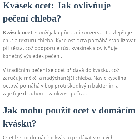
Kvásek ocet: Jak ovlivňuje
⁤pečení chleba?
Kvásek ocet
‍ slouží ‌jako přírodní konzervant a zlepšuje ​
chuť a texturu chleba. Kyselost octa ‌pomáhá stabilizovat
pH těsta, což podporuje růst kvasinek a ​ovlivňuje
konečný výsledek pečení.
V tradičním pečení se ocet přidává do kvásku, ⁤což
zaručuje měkčí a nadýchanější chleba. Navíc kyselina
octová pomáhá v​ boji ⁢proti⁣ škodlivým bakteriím a
zajišťuje⁤ dlouhou trvanlivost ⁤pečiva.
Jak mohu ⁣použít ocet v domácím
kvásku?
Ocet lze do domácího ⁣kvásku ‌přidávat v⁣ malých