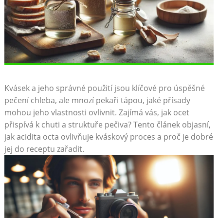
Kvásek a ⁣jeho správné použití jsou klíčové pro úspěšné
pečení chleba, ale mnozí pekaři tápou, jaké přísady
mohou jeho vlastnosti ovlivnit.⁣ Zajímá​ vás, jak ocet
přispívá k⁤ chuti a⁣ struktuře pečiva? ‌Tento ​článek objasní,
⁢jak ​acidita octa ovlivňuje ⁣kváskový proces a proč​ je ‌dobré
jej⁣ do ⁤receptu zařadit.