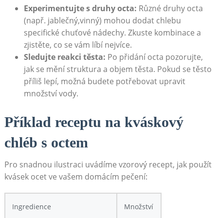
Experimentujte s‍ druhy octa:
Různé druhy octa‌
(např. jablečný,vinný) ⁢mohou dodat⁤ chlebu
specifické chuťové nádechy. Zkuste kombinace a
zjistěte, co se⁢ vám líbí nejvíce.
Sledujte ‍reakci těsta:
Po přidání octa pozorujte,
jak se mění struktura a objem těsta. Pokud​ se těsto
příliš lepí, možná budete⁢ potřebovat upravit
množství vody.
Příklad receptu na kváskový
chléb s⁢ octem
Pro snadnou ilustraci ‍uvádíme vzorový ⁣recept,⁢ jak použít
kvásek⁤ ocet ve vašem domácím ‌pečení:
Ingredience
Množství