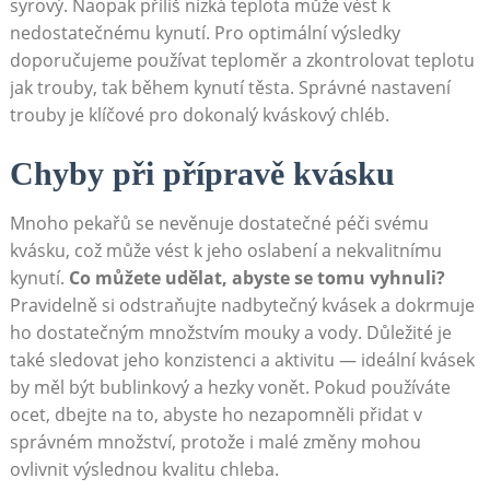
syrový. Naopak příliš nízká teplota může vést k
nedostatečnému kynutí. Pro optimální výsledky
doporučujeme používat teploměr a zkontrolovat teplotu⁣
jak trouby, tak během kynutí těsta. Správné nastavení
trouby je klíčové pro dokonalý kváskový chléb.
Chyby ⁢při přípravě kvásku
Mnoho pekařů se nevěnuje dostatečné péči svému⁤
kvásku, ⁣což⁣ může ⁢vést‍ k jeho‍ oslabení a nekvalitnímu
kynutí.
Co můžete udělat,‍ abyste se tomu vyhnuli?
Pravidelně si⁤ odstraňujte‌ nadbytečný ​kvásek a dokrmuje
ho dostatečným množstvím mouky a ⁣vody. ‌Důležité je
také sledovat jeho konzistenci a aktivitu — ideální kvásek
by měl být bublinkový a hezky ⁢vonět. ⁢Pokud používáte
⁤ocet, dbejte na‌ to,⁢ abyste ho nezapomněli přidat v
správném množství, protože i malé změny⁣ mohou
ovlivnit výslednou kvalitu chleba.