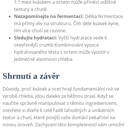
1:1 mezi ​kváskem a octem může přinést odlišné
textury a chutě.
Nezapomínejte ‌na fermentaci:
Délka⁣ fermentace
má přímý vliv na strukturu. Čím déle kvásek kyne,
tím více chutí se rozvine.
Sledujte hydrataci:
Vyšší hydratace vede k
otevřenější crumb.Kombinování vysoce
hydratovaného těsta s ⁣octem může vyústit v
jedinečné vlastnosti chleba.
Shrnutí ​a závěr
Důvody,⁣ proč kvásek a ocet hrají fundamentální roli ve
výrobě chleba, ​jdou daleko ⁣za běžnou praxí. Když‍ se
naučíte správně manipulovat ⁤s těmito ingrediencemi,
otevřete si dveře k celé řadě lahodných a unikátních
textur a chutí, ⁤které povýší vaše domácí pekařství na
novou⁤ úroveň. Zachycení této‍ komplexnosti vám umožní