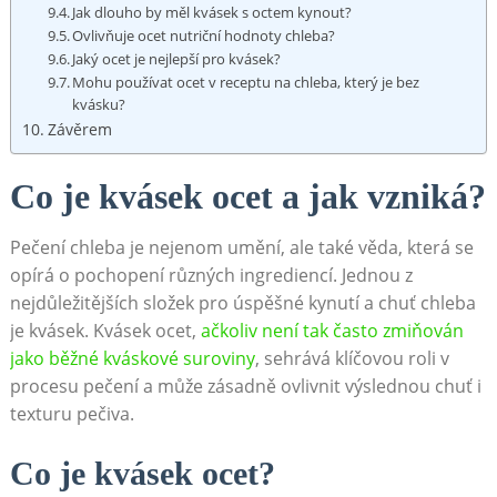
Jak dlouho by měl kvásek s octem kynout?
Ovlivňuje ocet ⁤nutriční​ hodnoty chleba?
Jaký ocet je ‌nejlepší ​pro kvásek?
Mohu ‌používat ocet v⁣ receptu na chleba, který je bez
kvásku?
Závěrem
Co je kvásek ocet a jak vzniká?
Pečení chleba je ⁤nejenom umění, ale také‍ věda, která se
opírá o​ pochopení různých ingrediencí. Jednou⁢ z
⁣nejdůležitějších složek pro úspěšné kynutí a chuť ⁤chleba
je kvásek. Kvásek ​ocet,
ačkoliv není tak často zmiňován‍
jako běžné kváskové suroviny
, sehrává klíčovou roli v
procesu pečení a může zásadně ovlivnit ‍výslednou chuť i
texturu pečiva.
Co je kvásek⁣ ocet?