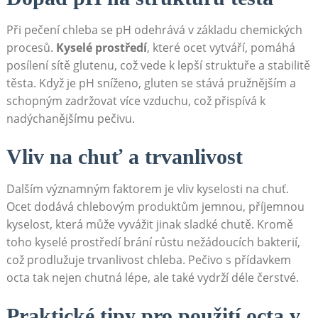
Při ​pečení⁤ chleba ⁣se pH odehrává v základu chemických
procesů.
Kyselé prostředí
, které ocet vytváří, pomáhá
posílení sítě glutenu, což vede k lepší struktuře a ​stabilitě⁢
těsta. ⁣Když je pH sníženo, gluten se stává pružnějším a⁢
schopným zadržovat více vzduchu,⁢ což přispívá k
nadýchanějšímu ⁣pečivu.
Vliv na chuť ‍a trvanlivost
Dalším významným faktorem je vliv kyselosti na chuť.
Ocet ⁣dodává chlebovým produktům jemnou, příjemnou
kyselost, ‍která může ​vyvážit​ jinak sladké chutě. Kromě‍
toho kyselé⁣ prostředí brání růstu nežádoucích bakterií,
což⁣ prodlužuje trvanlivost chleba. Pečivo⁤ s přídavkem
octa​ tak nejen chutná lépe, ale také vydrží déle čerstvé.
Praktické tipy‌ pro použití octa v