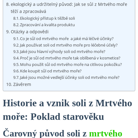
ekologický a udržitelný původ: ⁢Jak ⁢se sůl z Mrtvého moře
‌těží a⁤ zpracovává
Ekologický přístup k těžbě ⁤soli
Zpracování a kvalita ‌produktu
Otázky a odpovědi
Co‍ je sůl ‌od mrtvého moře ⁣ a jaké má léčivé účinky?
Jak používat soli od⁣ mrtvého moře pro léčebné⁣ účely?
Jaké jsou ⁤hlavní výhody soli ⁢od mrtvého moře?
Proč⁢ je sůl od ⁤mrtvého moře tak‍ oblíbená v kosmetice?
Mohu použít sůl od⁤ mrtvého moře na citlivou pokožku?
Kde koupit sůl od mrtvého‌ moře?
Jaké jsou možné vedlejší⁣ účinky soli od mrtvého moře?
Závěrem
Historie a​ vznik soli z Mrtvého
moře: Poklad starověku
Čarovný​ původ soli z
mrtvého