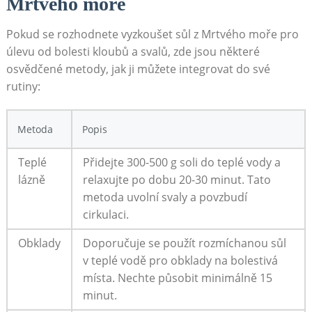
Mrtvého ⁣moře
Pokud se rozhodnete⁢ vyzkoušet ​sůl z Mrtvého moře pro
⁣úlevu od bolesti kloubů ‍a svalů,​ zde ​jsou některé
osvědčené metody, jak ji můžete integrovat ⁤do své ​
rutiny:
Metoda
Popis
Teplé
Přidejte 300-500 g⁢ soli do teplé‌ vody ‌a​
lázně
relaxujte po dobu 20-30 minut. ⁣Tato
⁤metoda uvolní svaly ​a povzbudí
⁣cirkulaci.
Obklady
Doporučuje ⁤se použít rozmíchanou ⁤sůl
v teplé vodě ⁢pro⁣ obklady na bolestivá
místa. Nechte působit minimálně⁢ 15
minut.