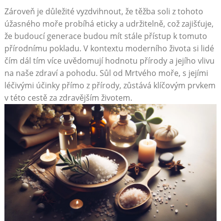
Zároveň je důležité vyzdvihnout, že těžba soli z‌ tohoto
úžasného moře ‌probíhá eticky a ‍udržitelně, což ⁤zajišťuje,​
že budoucí ‌generace budou mít stále​ přístup k tomuto
přírodnímu pokladu. V kontextu moderního⁤ života⁤ si lidé
čím dál tím více uvědomují hodnotu přírody a ‍jejího⁢ vlivu
na naše zdraví a pohodu. ⁣Sůl od Mrtvého moře, s jejími
léčivými ⁤účinky ‍přímo⁤ z přírody, ⁣zůstává klíčovým ‌prvkem
v‍ této ‌cestě​ za zdravějším životem.