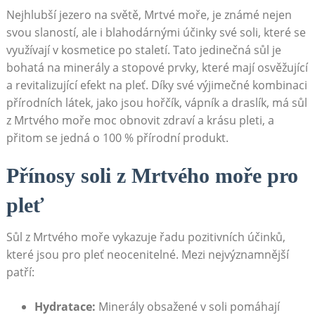
Nejhlubší⁣ jezero na světě, Mrtvé moře, ⁢je známé⁣ nejen
svou slaností, ale i blahodárnými účinky své ⁤soli, které se
‌využívají v kosmetice po ⁢staletí. Tato ​jedinečná sůl je
bohatá na minerály⁢ a ​stopové prvky, ⁢které ‍mají osvěžující
a‍ revitalizující efekt na pleť. ‌Díky své ‌výjimečné kombinaci
přírodních‌ látek, ‍jako⁢ jsou⁢ hořčík, vápník a draslík, má sůl
z Mrtvého moře⁣ moc⁢ obnovit ⁣zdraví a krásu pleti, a
‌přitom ‍se⁣ jedná o 100 % ​přírodní produkt.
Přínosy soli z Mrtvého moře ⁤pro
pleť
Sůl z⁤ Mrtvého moře⁢ vykazuje řadu pozitivních účinků, ​
které jsou‍ pro ⁢pleť neocenitelné. ‌Mezi⁤ nejvýznamnější
patří:
Hydratace:
Minerály obsažené ⁣v soli pomáhají⁣