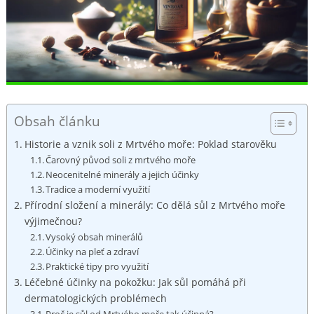
Obsah článku
Historie a​ vznik soli z Mrtvého moře: Poklad starověku
Čarovný​ původ soli z mrtvého moře
Neocenitelné minerály a jejich účinky
Tradice a moderní využití
Přírodní ⁤složení ‌a minerály: Co dělá sůl z Mrtvého moře
výjimečnou?
Vysoký obsah minerálů
Účinky na⁤ pleť a ⁢zdraví
Praktické ​tipy pro využití
Léčebné účinky na pokožku: Jak ⁢sůl pomáhá⁣ při
dermatologických ​problémech
Proč je⁤ sůl⁢ od Mrtvého moře tak účinná?