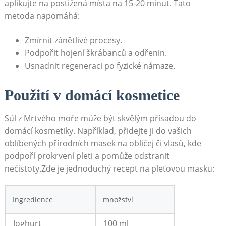
aplikujte na ⁢postižená‌ místa na​ 15-20 minut. Tato
metoda napomáhá:
Zmírnit zánětlivé procesy.
Podpořit hojení škrábanců a odřenin.
Usnadnit regeneraci⁢ po‌ fyzické ‌námaze.
Použití v domácí kosmetice
Sůl z Mrtvého⁣ moře může být⁢ skvělým přísadou ⁤do
⁤domácí kosmetiky.⁣ Například, přidejte ji do vašich
oblíbených přírodních masek ‍na ⁢obličej⁤ či vlasů, kde
podpoří prokrvení pleti​ a pomůže odstranit
⁣nečistoty.Zde⁤ je ⁢jednoduchý recept na pleťovou masku:
Ingredience
množství
Joghurt
100 ⁢ml