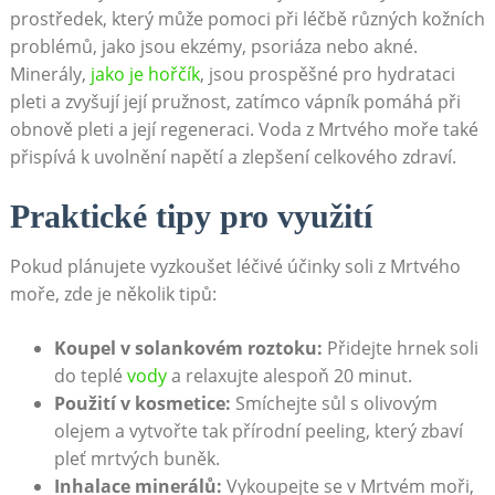
prostředek, ⁤který může pomoci⁤ při léčbě různých kožních
problémů, jako⁣ jsou ‍ekzémy, psoriáza‍ nebo akné.
Minerály,
jako je hořčík
, jsou prospěšné ⁤pro ‌hydrataci
pleti a⁣ zvyšují ‌její pružnost, zatímco vápník pomáhá při
obnově‍ pleti a její ‌regeneraci. Voda⁤ z Mrtvého moře ⁣také
přispívá k‍ uvolnění napětí a​ zlepšení celkového​ zdraví.
Praktické ​tipy pro využití
Pokud plánujete vyzkoušet⁤ léčivé ⁣účinky ⁤soli z ‌Mrtvého
moře,⁤ zde je několik tipů:
Koupel v ⁣solankovém roztoku:
Přidejte hrnek soli
do‌ teplé
vody
a relaxujte alespoň 20 minut.
Použití ‌v kosmetice:
Smíchejte ⁣sůl s olivovým
⁤olejem a vytvořte tak přírodní peeling, ‍který zbaví
pleť ​mrtvých ‍buněk.
Inhalace minerálů:
Vykoupejte se‌ v Mrtvém moři,