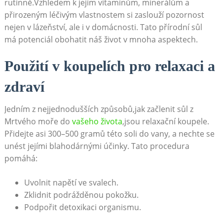
rutinně.Vzhledem k jejím‌ vitamínům, ⁢minerálům a‍
přirozeným‍ léčivým vlastnostem si ⁤zaslouží pozornost
‍nejen v lázeňství, ale i ‍v domácnosti. Tato přírodní sůl
má potenciál obohatit náš život v mnoha aspektech.
Použití ⁣v koupelích pro relaxaci a
zdraví
Jedním z ⁢nejjednodušších​ způsobů,jak začlenit sůl z
Mrtvého⁤ moře do ⁢
vašeho života
,jsou relaxační koupele.
Přidejte asi 300–500 ‌gramů​ této‍ soli⁣ do vany, a nechte se⁢
unést jejími blahodárnými účinky. Tato procedura‌
pomáhá:
Uvolnit napětí ve svalech.
Zklidnit ‍podrážděnou pokožku.
Podpořit detoxikaci organismu.