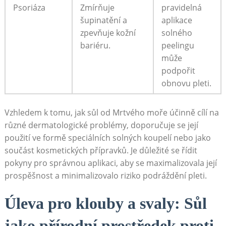
Psoriáza
Zmírňuje ​
pravidelná
šupinatění a‌
aplikace
zpevňuje kožní
⁢solného
bariéru.
peelingu
může⁣
podpořit
obnovu pleti.
Vzhledem k tomu, jak sůl od Mrtvého ‌moře účinně cílí‍ na⁤
různé dermatologické problémy, doporučuje se ⁣její
použití ve formě speciálních ‍solných ⁣koupelí nebo​ jako
součást‌ kosmetických přípravků. Je‍ důležité ⁤se řídit
pokyny pro správnou aplikaci, aby se maximalizovala její
⁣prospěšnost a minimalizovalo ⁤riziko⁣ podráždění‍ pleti.
Úleva pro ‌klouby a svaly: Sůl
jako​ přírodní prostředek proti