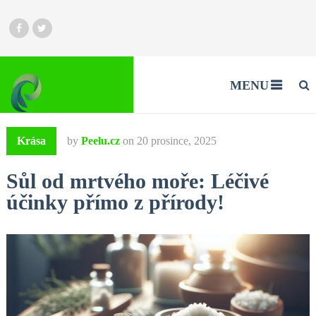
MENU
Krása
by
Peelu.cz
on
20 prosince, 2025
Sůl od mrtvého moře: Léčivé
účinky přímo z přírody!