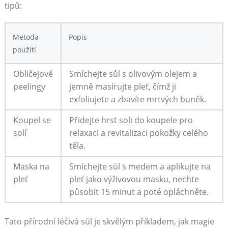
⁢tipů:
Metoda
Popis
použití
Obličejové
Smíchejte sůl s olivovým olejem a
peelingy
jemně masírujte pleť, čímž ji
exfoliujete a zbavíte⁤ mrtvých buněk.
Koupel se
Přidejte hrst soli do koupele⁢ pro
solí
relaxaci a⁤ revitalizaci ⁤pokožky celého
těla.
Maska na
Smíchejte ⁣sůl ​s medem‌ a⁢ aplikujte na
pleť
pleť ​jako výživovou masku, nechte
působit 15 minut a poté​ opláchněte.
Tato přírodní léčivá sůl je skvělým příkladem,‍ jak magie