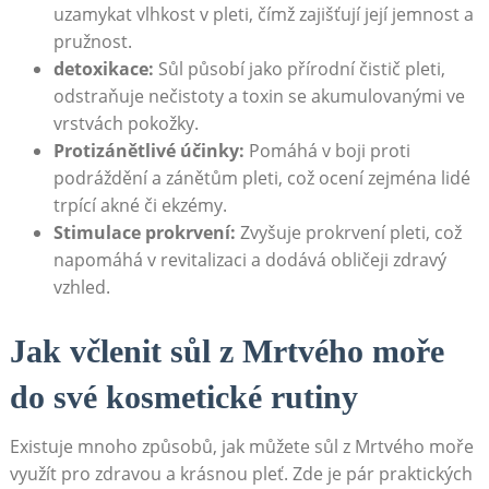
uzamykat⁤ vlhkost v pleti,‍ čímž zajišťují ​její jemnost a⁤
pružnost.
detoxikace:
Sůl⁢ působí jako přírodní čistič pleti,
odstraňuje ⁣nečistoty ‍a toxin se akumulovanými ve
vrstvách pokožky.
Protizánětlivé účinky:
Pomáhá v boji ‌proti
⁢podráždění a zánětům‌ pleti, což ​ocení‍ zejména ⁤lidé
trpící akné‍ či‌ ekzémy.
Stimulace ⁤prokrvení:
‌Zvyšuje prokrvení pleti, což​
napomáhá v‍ revitalizaci a dodává obličeji zdravý
vzhled.
Jak včlenit sůl z Mrtvého⁢ moře
do‍ své kosmetické ​rutiny
Existuje mnoho způsobů, jak můžete sůl z Mrtvého moře⁢
využít ​pro zdravou a krásnou pleť. Zde je pár ​praktických