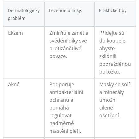
Dermatologický
Léčebné ⁢účinky.
Praktické tipy
‌problém
Ekzém
Zmírňuje⁤ zánět a
Přidejte sůl
svědění ​díky ⁢své
do⁢ koupele,
protizánětlivé
abyste
‍povaze.
zklidnili
podrážděnou
pokožku.
Akné
Podporuje
Masky se solí⁤
antibakteriální
a ​minerály
ochranu a
umožní
pomáhá
cílené
regulovat
ošetření.
nadměrné
maštění⁤ pleti.