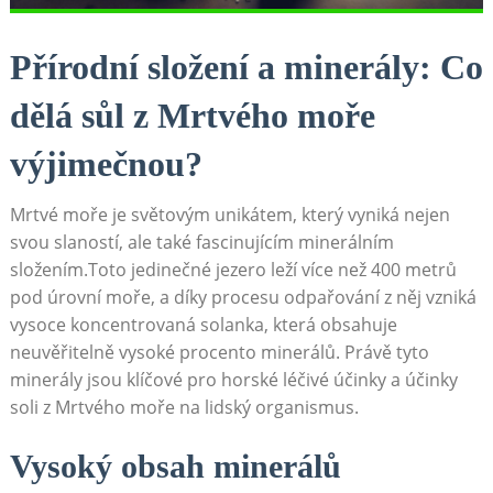
Přírodní ⁤složení ‌a minerály: Co
dělá sůl z Mrtvého moře
výjimečnou?
Mrtvé ​moře je světovým unikátem, který vyniká nejen
svou slaností, ale také fascinujícím ⁤minerálním⁤
složením.Toto ‍jedinečné jezero‍ leží více ⁢než 400 ‍metrů
pod⁤ úrovní ⁢moře, a díky⁤ procesu‍ odpařování z⁤ něj vzniká
vysoce koncentrovaná ⁣solanka, která⁢ obsahuje
⁢neuvěřitelně‌ vysoké procento minerálů. Právě ‌tyto
minerály jsou klíčové ⁢pro horské ⁤léčivé‍ účinky a ‍účinky
soli z Mrtvého moře⁢ na ⁣lidský organismus.
Vysoký obsah minerálů