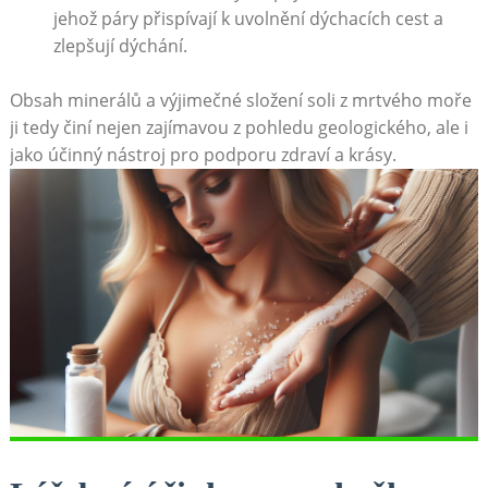
jehož páry ⁢přispívají ⁤k uvolnění dýchacích cest‌ a
zlepšují dýchání.
Obsah minerálů a výjimečné složení soli z⁢ mrtvého moře
‌ji tedy⁤ činí nejen zajímavou z​ pohledu⁣ geologického, ‌ale i
jako ⁣účinný nástroj pro⁤ podporu ‍zdraví a​ krásy.