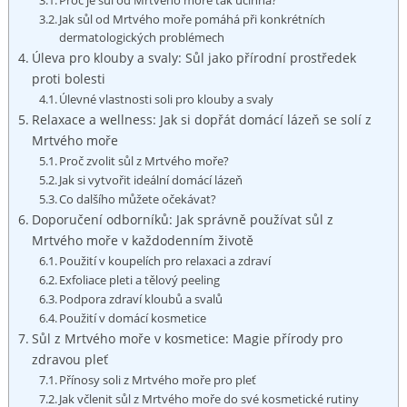
Jak ‍sůl od Mrtvého moře ⁣pomáhá⁣ při konkrétních
dermatologických problémech
Úleva pro ‌klouby a svaly: Sůl jako​ přírodní prostředek
proti ⁢bolesti
Úlevné vlastnosti soli pro klouby ⁣a‌ svaly
Relaxace⁣ a⁤ wellness: ​Jak si dopřát ⁢domácí‍ lázeň se ⁤solí‍ z
Mrtvého moře
Proč zvolit sůl⁣ z Mrtvého ‌moře?
Jak ⁤si⁢ vytvořit ideální domácí ⁢lázeň
Co‍ dalšího ‌můžete očekávat?
Doporučení odborníků: Jak správně používat sůl‌ z
‌Mrtvého moře ⁣v každodenním životě
Použití ⁣v koupelích pro relaxaci a zdraví
Exfoliace pleti a⁤ tělový peeling
Podpora zdraví ‍kloubů a svalů
Použití v domácí kosmetice
Sůl ⁣z ⁢Mrtvého moře ‍v‌ kosmetice: ​Magie přírody ‌pro
zdravou pleť
Přínosy soli z Mrtvého moře ⁤pro pleť
Jak včlenit sůl z Mrtvého⁢ moře do‍ své kosmetické ​rutiny