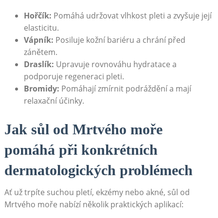
Hořčík:
⁢Pomáhá udržovat ⁣vlhkost pleti a zvyšuje její
elasticitu.
Vápník:
Posiluje kožní ‌bariéru⁣ a chrání‍ před‌
zánětem.
Draslík:
‍Upravuje rovnováhu hydratace a
podporuje regeneraci pleti.
Bromidy:
‌Pomáhají zmírnit podráždění ⁤a ‍mají
relaxační účinky.
Jak ‍sůl od Mrtvého moře
⁣pomáhá⁣ při konkrétních
dermatologických problémech
Ať​ už ⁤trpíte suchou pletí, ekzémy​ nebo akné, sůl od
Mrtvého moře nabízí několik ‌praktických‌ aplikací: