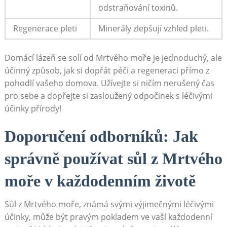
⁢odstraňování toxinů.
Regenerace pleti
Minerály zlepšují ​vzhled pleti.
Domácí lázeň se solí od ‍Mrtvého moře je jednoduchý, ​ale‍
účinný⁤ způsob, jak si dopřát péči a‌ regeneraci přímo ‌z
⁢pohodlí​ vašeho domova. Užívejte⁤ si ničím⁣ nerušený ‌čas ​
pro ‍sebe a dopřejte⁤ si zasloužený odpočinek s léčivými‌
účinky přírody!
Doporučení odborníků: Jak
správně používat sůl‌ z ‌Mrtvého
moře ⁣v každodenním životě
Sůl z Mrtvého moře, známá svými výjimečnými ⁢léčivými​
účinky, může být pravým⁣ pokladem⁣ ve vaší každodenní