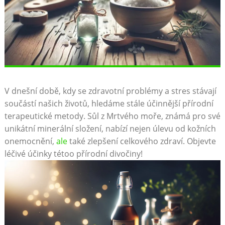
V dnešní době, kdy se zdravotní problémy ⁤a ‍stres stávají ​
součástí⁢ našich životů, hledáme ⁣stále účinnější přírodní
terapeutické metody. ‍Sůl z Mrtvého moře, ⁤známá pro​ své​
unikátní minerální složení, nabízí⁣ nejen úlevu‌ od​ kožních ​
onemocnění,
ale
také zlepšení celkového zdraví. ⁤Objevte
⁢léčivé účinky tétoo‍ přírodní⁣ divočiny!