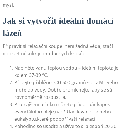
mysl.
Jak ⁤si⁢ vytvořit ideální domácí
⁢lázeň
Připravit‌ si relaxační koupel není žádná věda, stačí
dodržet několik jednoduchých kroků:
Naplněte vanu ⁣teplou vodou – ideální⁢ teplota je
‌kolem 37-39 °C.
Přidejte přibližně 300-500 gramů ‍soli z Mrtvého​
moře⁢ do vody. ​Dobře promíchejte, aby se sůl
rovnoměrně rozpustila.
Pro zvýšení⁢ účinku ‍můžete​ přidat⁣ pár kapek⁣
esenciálního ⁤oleje,například levandule nebo
eukalyptu,které ⁢podpoří vaši ‍relaxaci.
Pohodlně⁢ se usaďte ⁤a užívejte si alespoň 20-30