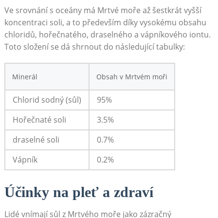
Ve srovnání​ s‍ oceány má Mrtvé moře až šestkrát ⁤vyšší⁣
koncentraci soli, a to především díky ⁣vysokému obsahu‌
chloridů,⁢ hořečnatého,⁣ draselného a vápníkového​ iontu.
Toto složení se ‌dá⁤ shrnout do následující‍ tabulky:
Minerál
Obsah ⁣v Mrtvém moři
Chlorid‌ sodný ‌(sůl)
95%
Hořečnaté soli
3.5%
draselné soli
0.7%
Vápník
0.2%
Účinky na⁤ pleť a ⁢zdraví
Lidé vnímají sůl z Mrtvého moře jako ⁤zázračný⁣