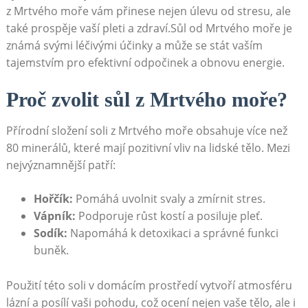
z Mrtvého moře ⁣vám přinese ⁢nejen úlevu od stresu, ale
také prospěje ‌vaší pleti a zdraví.Sůl od​ Mrtvého moře⁤ je
známá svými ⁣léčivými ⁣účinky a může se stát vaším‍
tajemstvím pro efektivní odpočinek a obnovu energie.
Proč zvolit sůl⁣ z Mrtvého ‌moře?
Přírodní složení soli‌ z Mrtvého moře obsahuje více​ než‌
80 minerálů, které ‍mají ⁢pozitivní⁤ vliv na ‍lidské⁣ tělo.⁣ Mezi
nejvýznamnější patří:
Hořčík:
Pomáhá uvolnit svaly a ‍zmírnit⁢ stres.
Vápník:
Podporuje růst kostí a posiluje⁣ pleť.
Sodík:
Napomáhá k detoxikaci a správné funkci
buněk.
Použití této soli v⁣ domácím prostředí ⁣vytvoří atmosféru
lázní a⁤ posílí vaši pohodu, což ‌ocení nejen vaše ⁢tělo, ale i‍