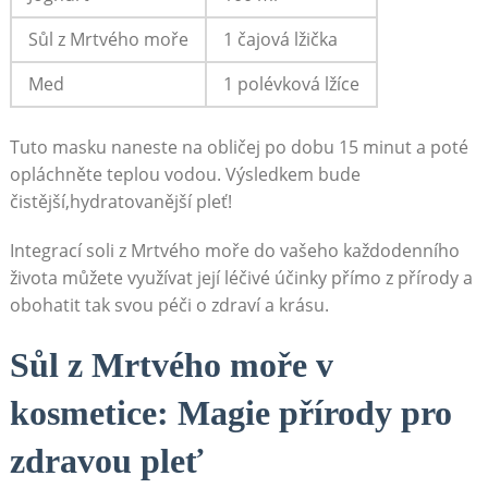
Sůl z‌ Mrtvého ⁢moře
1 čajová lžička
Med
1 polévková lžíce
Tuto‌ masku​ naneste na obličej po⁣ dobu‌ 15 minut a⁢ poté
opláchněte teplou vodou.‌ Výsledkem bude
čistější,hydratovanější‌ pleť!
Integrací⁤ soli z Mrtvého⁣ moře do vašeho každodenního
života můžete‍ využívat její ‌léčivé účinky⁣ přímo z ‌přírody a ​
obohatit tak ⁤svou péči ⁣o ⁣zdraví a krásu.
Sůl ⁣z ⁢Mrtvého moře ‍v‌
kosmetice: ​Magie přírody ‌pro
zdravou pleť