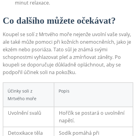
minut​ relaxace.
Co‍ dalšího ‌můžete očekávat?
Koupel se solí z Mrtvého moře nejenže uvolní vaše svaly,​
ale⁢ také může‌ pomoci při kožních‍ onemocněních, ​jako​ je
ekzém nebo‍ psoriáza. Tato sůl ⁣je známá svými
schopnostmi ⁢vyhlazovat pleť a zmírňovat záněty. Po‌
koupeli se doporučuje⁣ důkladně opláchnout, aby se​
podpořil účinek soli na⁢ pokožku.
Účinky ⁤soli z
Popis
Mrtvého moře
Uvolnění svalů
Hořčík ⁤se postará⁤ o uvolnění
napětí.
Detoxikace těla
Sodík pomáhá při