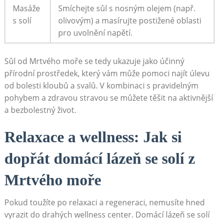
Masáže
Smíchejte sůl s nosným olejem⁤ (např.​
s solí
olivovým) a masírujte⁢ postižené⁢ oblasti
pro uvolnění napětí.
Sůl od Mrtvého moře se tedy ukazuje jako⁣ účinný ​
přírodní prostředek, který⁢ vám může⁢ pomoci najít‍ úlevu
od bolesti kloubů a svalů.‌ V kombinaci s pravidelným
pohybem a ⁤zdravou stravou ⁢se můžete těšit na aktivnější
a ‌bezbolestný život.
Relaxace⁣ a⁤ wellness: ​Jak si
dopřát ⁢domácí‍ lázeň se ⁤solí‍ z
Mrtvého moře
Pokud ‍toužíte po relaxaci a regeneraci, nemusíte hned
⁣vyrazit do drahých wellness ⁢center. Domácí lázeň ⁣se solí