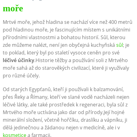
moře
Mrtvé moře, jehož ⁣hladina se nachází více než⁣ 400 metrů‌
pod hladinou moře, je fascinujícím místem s ⁣unikátními
přírodními vlastnostmi‍ a bohatou ​historií. Sůl, kterou
zde můžeme nalézt, není jen⁤ obyčejná kuchyňská⁣
sůl
;‌ je
to poklad, který byl po staletí vysoce ceněn pro své ⁣
léčivé ‍účinky
.Historie těžby a ‍používání soli z Mrtvého
moře sahá ‌až do starověkých civilizací, které ji využívaly
pro různé účely.
Od starých ⁤Egypťanů,⁢ kteří ji používali k balzamování,
přes ‌Řeky a Římany, kteří ⁣ve slané vodě nacházeli‍ nejen
léčivé ⁢látky, ale také prostředek k regeneraci, byla ⁣sůl z
Mrtvého moře uctívána jako dar od⁢ přírody.Její ⁢hojné‌
minerální složení, včetně hořčíku, draslíku a vápníku, ji
dělá jedinečnou a žádanou⁢ nejen⁤ v medicíně, ale ​i v
kosmetice
a farmacii.