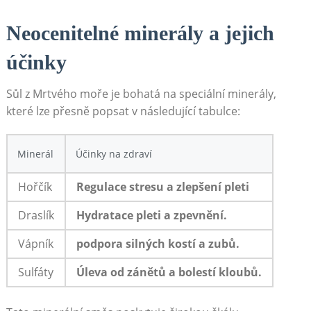
Neocenitelné minerály a jejich
účinky
Sůl z‌ Mrtvého moře je⁣ bohatá⁢ na⁤ speciální minerály,
⁣které lze přesně⁢ popsat v ‍následující tabulce:
Minerál
Účinky na zdraví
Hořčík
Regulace stresu a zlepšení ⁢pleti
Draslík
Hydratace pleti⁢ a zpevnění.
Vápník
podpora silných ‌kostí a zubů.
Sulfáty
Úleva‍ od ⁤zánětů a​ bolestí kloubů.