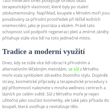
Tato minerální směs poskytuje širokou škálu
⁤terapeutických vlastností,​ které byly⁢ po ⁤staletí
zdokumentovány. Například, koupele v Mrtvém moři⁣ jsou
⁤považovány za přírodní prostředek při ‍léčbě ⁢kožních
onemocnění, jako je‌ psoriáza‍ a ⁢ekzém. Právě tato
schopnost solí podpořit regeneraci pleti⁣ a zmírnit záněty
přitahuje stále více lidí na toto jedinečné místo.
Tradice a moderní využití
Dnes,⁢ kdy‍ se ⁣stále více lidí⁤ obrací ‍k ​přírodním a
alternativním léčebným metodám,
se​ sůl
‌ z Mrtvého
moře stala⁤ symbolem zdravého‍ životního⁣ stylu.⁤ Doplněk
stravy,​ kosmetické⁢ přípravky a ⁤terapeutické ​procedury⁤ s
její přítomností⁤ naleznete v mnoha wellness centrech a
lázních po celém světě. ​Sůl z⁢ Mrtvého ​moře​ je nejen⁢
užitečná⁢ jako součást kosmetiky, ⁣ale také jako přísada do
⁣koupelí, která uvolňuje a revitalizuje ​tělo.