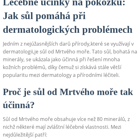
Léčebné účinky na pokožku:
Jak ⁢sůl pomáhá⁣ při
dermatologických ​problémech
Jedním z nejúžasnějších darů přírody,které⁣ se využívají v
dermatologii,je ⁢sůl⁢ od Mrtvého​ moře. Tato⁣ sůl,‌ bohatá na
⁣minerály, se‍ ukázala jako účinná ‍při řešení mnoha⁣
kožních problémů, díky čemuž‍ si získává stále větší
popularitu mezi dermatology ‌a přírodními léčiteli.
Proč je⁤ sůl⁢ od Mrtvého moře tak
účinná?
Sůl ⁣od ⁤Mrtvého ‌moře obsahuje⁢ více než ⁣80‌ minerálů, ‌z
nichž⁣ některé⁤ mají zvláštní‌ léčebné‍ vlastnosti. ‍Mezi
nejdůležitější⁢ patří: