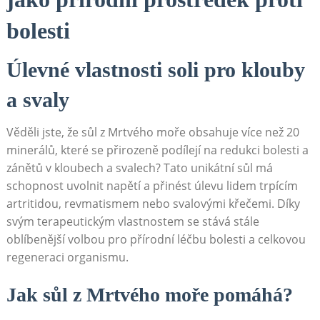
⁢bolesti
Úlevné vlastnosti soli pro klouby
⁣a‌ svaly
Věděli ⁤jste, že sůl z Mrtvého moře⁤ obsahuje více než 20
minerálů,​ které se přirozeně⁢ podílejí na ⁣redukci bolesti‍ a
zánětů​ v⁣ kloubech a svalech? Tato unikátní ‌sůl má
schopnost ⁢uvolnit ​napětí ‍a⁢ přinést úlevu ​lidem​ trpícím
artritidou,⁣ revmatismem nebo svalovými ‌křečemi. Díky
svým terapeutickým vlastnostem ⁣se ⁤stává stále
oblíbenější‌ volbou pro přírodní léčbu bolesti‍ a celkovou
regeneraci‍ organismu.
Jak sůl ‍z Mrtvého moře pomáhá?