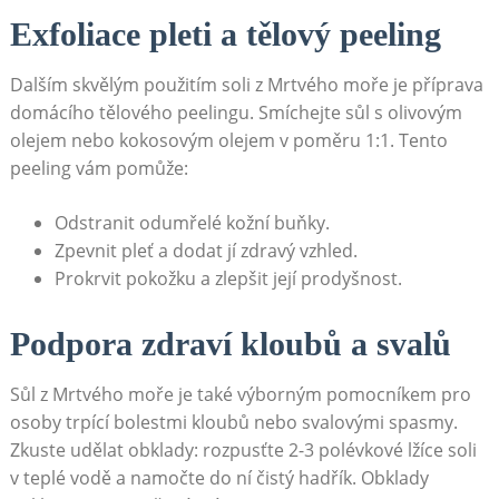
Exfoliace pleti a⁤ tělový peeling
Dalším skvělým použitím soli z⁤ Mrtvého moře je příprava
domácího ⁤tělového peelingu. Smíchejte​ sůl s olivovým
⁣olejem nebo kokosovým olejem v‍ poměru‌ 1:1. Tento
peeling ‍vám‌ pomůže:
Odstranit odumřelé kožní buňky.
Zpevnit pleť ​a dodat jí ⁤zdravý vzhled.
Prokrvit pokožku a‍ zlepšit její prodyšnost.
Podpora zdraví ‍kloubů a svalů
Sůl ​z​ Mrtvého moře je‍ také⁣ výborným pomocníkem pro
‌osoby ⁣trpící ⁣bolestmi kloubů‍ nebo svalovými ⁣spasmy.
Zkuste udělat obklady: rozpusťte 2-3 polévkové lžíce soli⁣
v teplé vodě a namočte do‌ ní čistý hadřík. ⁤Obklady‌