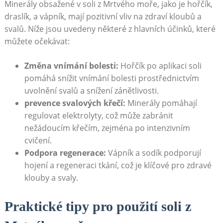
Minerály​ obsažené v soli z Mrtvého ⁤moře, jako je hořčík,‌
draslík, a vápník,‌ mají ‌pozitivní vliv na zdraví kloubů a⁤
svalů. Níže ​jsou⁢ uvedeny ‌některé z hlavních účinků, ‌které
můžete⁣ očekávat:
Změna vnímání bolesti:
​Hořčík po aplikaci soli
pomáhá ⁢snížit vnímání bolesti prostřednictvím
uvolnění svalů a snížení zánětlivosti.
prevence svalových křečí:
Minerály​ pomáhají
regulovat elektrolyty, což může zabránit
‌nežádoucím křečím, zejména po intenzivním
‌cvičení.
Podpora regenerace:
Vápník a sodík podporují
hojení a regeneraci tkání, což je klíčové pro ⁣zdravé
klouby a svaly.
Praktické tipy pro použití soli‌ z