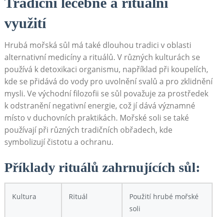
Tradiční ‌léčebné a rituální
využití
Hrubá mořská sůl má také⁣ dlouhou tradici v oblasti
alternativní medicíny a rituálů. V různých kulturách se
používá k detoxikaci organismu, například ​při koupelích,
kde se přidává do vody pro uvolnění svalů a pro zklidnění
mysli. Ve východní⁣ filozofii se sůl považuje za prostředek
k odstranění negativní ‌energie, což jí dává významné
místo v duchovních praktikách. Mořské soli se také
používají při ⁢různých tradičních obřadech, kde
symbolizují čistotu a​ ochranu.
Příklady rituálů zahrnujících sůl:
Kultura
Rituál
Použití hrubé mořské
soli