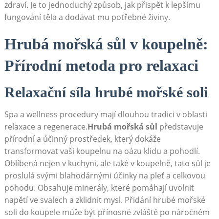
zdraví. Je to jednoduchý ‌způsob, jak přispět k lepšímu
fungování ⁤těla ‌a dodávat mu potřebné živiny.
Hrubá mořská sůl ‍v koupelně:
Přírodní metoda pro relaxaci
Relaxační síla hrubé mořské soli
Spa a wellness procedury mají⁣ dlouhou tradici v oblasti
relaxace a⁣ regenerace.
Hrubá mořská sůl
představuje
přírodní a účinný prostředek, který dokáže
‍transformovat vaši koupelnu na oázu klidu a pohodlí.
Oblíbená nejen v ‌kuchyni, ale také v koupelně, tato sůl je‌
proslulá svými blahodárnými​ účinky na pleť a celkovou
pohodu. Obsahuje minerály, které pomáhají uvolnit
napětí ve svalech a zklidnit mysl. Přidání hrubé mořské
soli do koupele může být přínosné zvláště po náročném