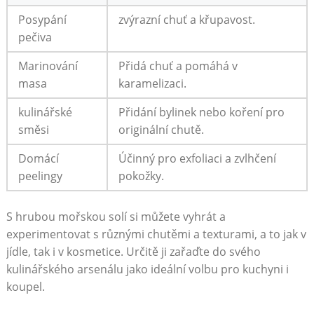
Posypání
zvýrazní chuť ​a křupavost.
pečiva
Marinování
Přidá chuť a pomáhá v
masa
karamelizaci.
kulinářské
Přidání bylinek nebo koření pro
směsi
originální chutě.
Domácí
Účinný pro exfoliaci a zvlhčení
peelingy
pokožky.
S hrubou mořskou solí si můžete vyhrát a
experimentovat s různými chutěmi a texturami, a to jak v
jídle, tak⁣ i v ⁢kosmetice. Určitě ji zařaďte do svého
kulinářského arsenálu jako ideální volbu ‌pro kuchyni ⁢i
koupel.