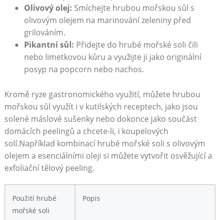
Olivový olej:
Smíchejte hrubou mořskou sůl s
olivovým olejem na marinování zeleniny před
grilováním.
Pikantní ⁢sůl:
Přidejte do hrubé mořské soli čili
nebo limetkovou kůru ⁣a využijte ji jako originální
posyp na popcorn nebo⁣ nachos.
Kromě ryze gastronomického využití, můžete​ hrubou
mořskou ⁤sůl využít⁤ i v kutilských receptech,​ jako jsou
solené máslové sušenky nebo dokonce jako součást
domácích peelingů a chcete-li,​ i koupelových
solí.Například kombinací hrubé mořské soli ‌s olivovým⁣
olejem a esenciálními⁤ oleji si můžete vytvořit osvěžující​ a
exfoliační tělový peeling.
Použití ⁣hrubé
Popis
mořské soli