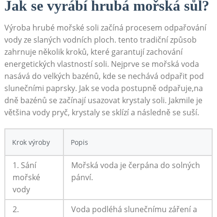
Jak⁣ se vyrábí hrubá⁤ mořská sůl?
Výroba hrubé mořské​ soli začíná procesem​ odpařování
vody ze slaných⁢ vodních ploch.⁣ tento​ tradiční‍ způsob
zahrnuje několik ⁣kroků, které garantují zachování
energetických vlastností soli. Nejprve se mořská voda
‌nasává do velkých bazénů, kde se nechává odpařit pod‌
slunečními paprsky. Jak se⁣ voda‍ postupně odpařuje,na
dně bazénů se začínají usazovat⁢ krystaly soli. Jakmile je
většina vody pryč, krystaly se sklízí⁢ a následně se suší.
Krok výroby
Popis
1. Sání
Mořská voda je čerpána⁢ do solných
mořské
pánví.
vody
2.
Voda podléhá⁣ slunečnímu záření a