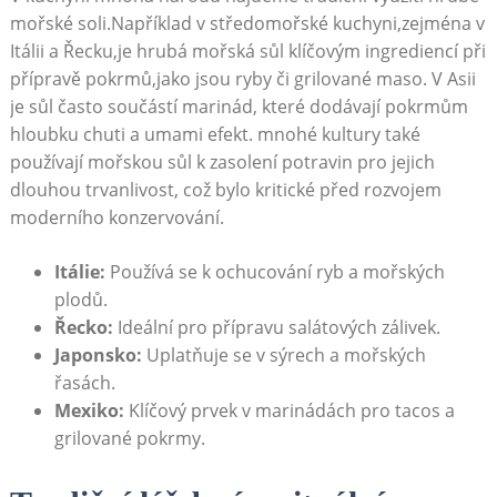
mořské soli.Například ‍v středomořské kuchyni,zejména v
Itálii a⁤ Řecku,je hrubá mořská sůl klíčovým​ ingrediencí při
přípravě pokrmů,jako jsou ryby či grilované maso. V⁢ Asii
je sůl často součástí marinád, které dodávají pokrmům
hloubku chuti a umami efekt. mnohé kultury také
používají mořskou sůl k zasolení potravin pro jejich
dlouhou ⁤trvanlivost, což bylo kritické před rozvojem⁣
moderního konzervování.
Itálie:
Používá se k ochucování ryb a mořských
plodů.
Řecko:
Ideální pro přípravu salátových zálivek.
Japonsko:
Uplatňuje se v sýrech a mořských
řasách.
Mexiko:
Klíčový prvek v marinádách pro⁤ tacos a
grilované pokrmy.