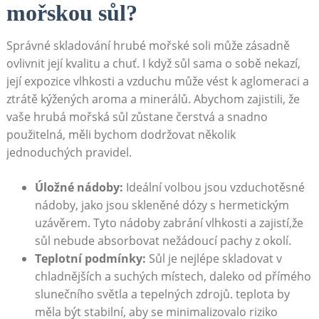
mořskou sůl?
Správné skladování hrubé mořské‌ soli může⁤ zásadně
ovlivnit její kvalitu a chuť. I když sůl sama o sobě nekazí,
její expozice vlhkosti a vzduchu‍ může vést ‌k aglomeraci a
ztrátě kýžených aroma a minerálů. Abychom zajistili, že
vaše hrubá mořská sůl zůstane čerstvá a snadno
použitelná, měli bychom dodržovat několik
jednoduchých pravidel.
Úložné nádoby:
⁢Ideální volbou jsou vzduchotěsné
nádoby, jako jsou skleněné dózy s hermetickým
uzávěrem. Tyto nádoby zabrání vlhkosti a zajistí,že
sůl nebude absorbovat nežádoucí pachy z okolí.
Teplotní podmínky:
Sůl je nejlépe skladovat⁣ v
chladnějších a suchých místech, daleko ​od přímého
slunečního světla a ⁤tepelných zdrojů. teplota by
měla být stabilní, aby se minimalizovalo⁤ riziko