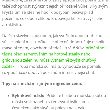
Málokdo ví, že⁣ kromě‌ toho, že vylepšuje chuť pokrmů, má
také schopnost zvýraznit jejich přirozené vůně. Díky svým
krystalům se ideálně hodí k posypání pečiva před
pečením, což dodá ‍chlebu křupavější kůrku a ⁤zvýší jeho
atraktivitu.
Dalším skvělým způsobem, jak využít hrubou mořskou
sůl, je solení masa. Ačkoli⁣ se obecně doporučuje nesolit
maso​ předem, abychom předešli ztrátě šťáv,
přidání soli
těsně před servírováním na hotové steaky nebo
grilovanou zeleninu může významně zvýšit chuťový
zážitek
. Hrubá mořská sůl má ⁢tu ⁢výhodu,že se⁣ pomalu
rozpouští,což​ dodává pokrmům intenzivnější chuť.
Tipy‍ na smíchání s jinými ingrediencemi:
Bylinkové máslo:
Přidejte ‍hrubou mořskou ⁢sůl do‍
másla smíchaného s čerstvými bylinkami a
česnekem jako skvělou polevu na steak.