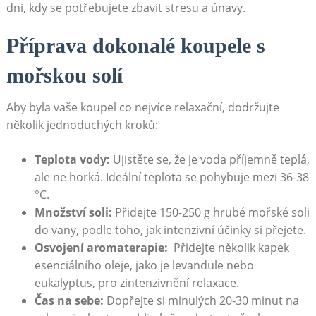
dni, kdy se potřebujete zbavit stresu a únavy.
Příprava dokonalé koupele ‍s
mořskou solí
Aby byla vaše koupel co nejvíce relaxační, dodržujte
několik jednoduchých⁤ kroků:
Teplota vody:
Ujistěte se, že je voda příjemně teplá,
ale ne⁣ horká. Ideální teplota se pohybuje mezi 36-38
°C.
Množství soli:
Přidejte 150-250 ⁢g hrubé mořské soli
do vany, podle toho, jak intenzivní účinky si přejete.
Osvojení aromaterapie:
‌ Přidejte‌ několik kapek
esenciálního oleje, jako je levandule nebo
eukalyptus, pro zintenzivnění relaxace.
Čas na sebe:
Dopřejte si‌ minulých 20-30 minut na