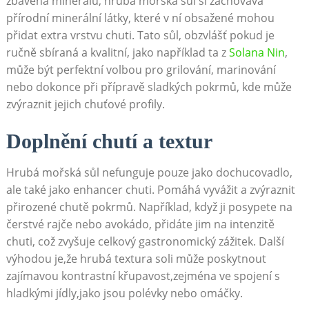
zbavena minerálů, hrubá mořská ‍sůl si zachovává⁣
přírodní minerální látky, které‍ v ní obsažené mohou
přidat ⁣extra vrstvu ⁤chuti.‌ Tato sůl, obzvlášť pokud​ je
ručně sbíraná a kvalitní, jako například ta z
Solana Nin
,
může být perfektní volbou pro grilování, marinování
nebo dokonce při přípravě sladkých pokrmů, kde může
zvýraznit jejich chuťové profily.
Doplnění chutí a textur
Hrubá mořská sůl​ nefunguje pouze jako dochucovadlo,
ale také jako enhancer chuti.⁤ Pomáhá ‍vyvážit ​a zvýraznit
přirozené chutě pokrmů. Například, když ji posypete‍ na
čerstvé rajče nebo‍ avokádo, přidáte jim ‍na intenzitě⁣
chuti, což zvyšuje celkový gastronomický zážitek. Další
výhodou je,že hrubá textura soli může poskytnout
zajímavou kontrastní křupavost,zejména ve spojení s
hladkými jídly,jako jsou‌ polévky nebo omáčky.