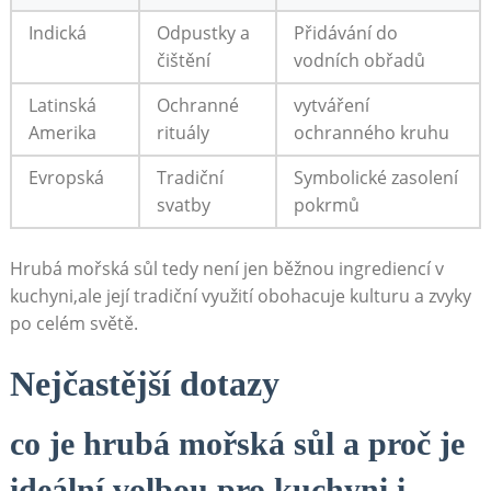
Indická
Odpustky a
Přidávání do
čištění
vodních obřadů
Latinská
Ochranné
vytváření
⁤Amerika
rituály
ochranného kruhu
Evropská
Tradiční
Symbolické zasolení
svatby
pokrmů
Hrubá mořská sůl tedy není jen běžnou ingrediencí v
kuchyni,ale​ její tradiční využití obohacuje ‍kulturu a ⁤zvyky‌
po celém světě.
Nejčastější⁢ dotazy
co je hrubá mořská sůl a proč je
ideální⁣ volbou pro kuchyni i