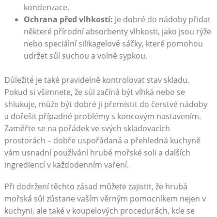
kondenzace.
Ochrana ⁢před vlhkostí:
⁣Je dobré do nádoby přidat
některé přírodní absorbenty vlhkosti, jako jsou rýže
nebo speciální silikagelové sáčky, které pomohou
udržet sůl‍ suchou a volně sypkou.
Důležité je také pravidelně kontrolovat stav skladu.
Pokud si​ všimnete,⁣ že sůl začíná být vlhká nebo⁢ se
shlukuje, může být dobré ji přemístit do čerstvé nádoby
a dořešit případné problémy s koncovým nastavením.
Zaměřte se na pořádek ve svých skladovacích
prostorách – dobře uspořádaná a přehledná kuchyně
vám usnadní používání hrubé mořské soli⁤ a dalších
ingrediencí v každodenním vaření.
Při dodržení těchto zásad můžete zajistit, že hrubá
mořská sůl zůstane vaším věrným pomocníkem nejen v
kuchyni, ale také v koupelových procedurách, kde se