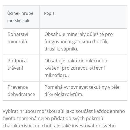
Účinek hrubé
Popis
mořské soli
Bohatství
Obsahuje minerály důležité pro
minerálů
fungování organismu (hořčík,‍
draslík, ⁣vápník).
Podpora
Obsahuje bakterie mléčného
trávení
kvašení pro zdravou střevní
mikrofloru.
Prevence
Pomáhá vyrovnávat tekutiny v ‍těle
dehydratace
díky elektrolytům.
Vybírat hrubou​ mořskou sůl jako součást každodenního
života znamená nejen přidat do svých pokrmů
charakteristickou chuť, ale také investovat do svého