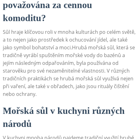
považována za cennou‌
komoditu?
Sůl ⁢hraje klíčovou roli v mnoha kulturách ​po celém světě,
a to nejen jako prostředek k ochucování jídel, ale také⁤
jako‍ symbol bohatství a​ moci.Hrubá mořská sůl, která se
tradičně vyrábí spuštěním mořské vody do bazénů a
jejím následným odpařováním, byla používána od
starověku pro své​ nezaměnitelné vlastnosti. V různých
tradičních praktikách se ‍hrubá⁣ mořská sůl využívá nejen
při ‌vaření, ale také v ‍obřadech, jako ⁢jsou rituály čištění
nebo ​ochrany.
Mořská sůl‌ v kuchyni různých
národů
V kuchyni mnoha ​národů najdeme tradiční využití hrubé