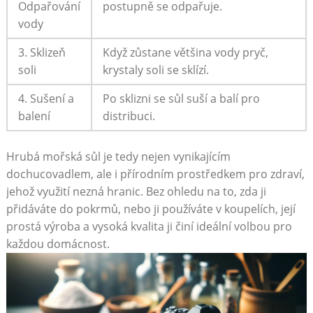
Odpařování
postupně se‍ odpařuje.
⁤vody
3. Sklizeň
Když zůstane většina vody pryč,
soli
krystaly soli se sklízí.
4. Sušení a
Po sklizni se sůl suší a​ balí pro
⁣balení
distribuci.
Hrubá mořská sůl je tedy nejen vynikajícím
dochucovadlem, ale i přírodním​ prostředkem pro‍ zdraví,
jehož využití nezná hranic. Bez ohledu na to, zda ji
přidáváte do pokrmů, nebo ji používáte‍ v koupelích, její
prostá výroba a vysoká kvalita ji činí ideální volbou pro
každou domácnost.