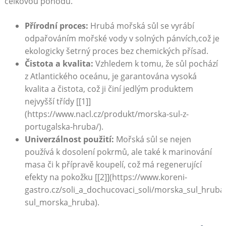
celkovou pohodu.
Přírodní proces:
Hrubá ⁢mořská sůl se vyrábí
odpařováním mořské vody v solných pánvích,což je
ekologicky ‍šetrný proces bez chemických přísad.
Čistota ‌a ‍kvalita:
Vzhledem k ‌tomu, že sůl‍ pochází⁣
z Atlantického oceánu, je garantována vysoká
⁢kvalita a čistota, ⁣což ji činí jedlým produktem
nejvyšší třídy [[1]]
(https://www.nacl.cz/produkt/morska-sul-z-
portugalska-hruba/).
Univerzálnost použití:
Mořská sůl se nejen
používá k dosolení pokrmů, ale také k⁤ marinování
masa ⁤či k přípravě koupelí, což má regenerující
efekty na pokožku [[2]](https://www.koreni-
gastro.cz/soli_a_dochucovaci_soli/morska_sul_hruba
sul_morska_hruba).