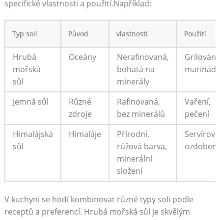
specifické vlastnosti a ​použití.Například:
Typ soli
Původ
vlastnosti
Použití
Hrubá
Oceány
Nerafinovaná,
Grilování,
mořská
bohatá na
marinády
sůl
minerály
Jemná ‌sůl
Různé​
Rafinovaná,
Vaření,
zdroje
bez minerálů
pečení
Himalájská
Himaláje
Přírodní,
Servírován
sůl
růžová barva,‌
ozdobení
minerální⁣
složení
V kuchyni se hodí kombinovat různé‍ typy⁤ soli‌ podle
receptů ​a preferencí. Hrubá mořská sůl je skvělým