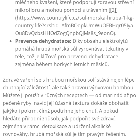
mléčného kvašení, které podporují zdravou střevní
mikrofloru a mohou pomoci s trávením [[2]]
(https://www.countrylife.cz/sul-morska-hruba-1-kg-
country-life?srsltid=AfmBOopkUmWuOEBHqr05Iya-
Ou8DvQcbsHHOdZogQnpbQJMs8s_9eonO).
Prevence dehydratace:
Díky obsahu elektrolytů
pomáhá hrubá mořská sůl vyrovnávat ‌tekutiny v
těle, což je klíčové ​pro prevenci dehydratace
zejména během horkých letních měsíců.
Zdravé ⁣vaření se s hrubou mořskou solí stává nejen ‍lépe​
chutnající záležitostí, ale také ‍pravou výživovou ‌bombou.
Můžete ji použít v různých receptech ​—⁤ od marinád až po
pečené ryby. navíc její úžasná ‌textura dokáže obohatit
jakýkoli pokrm, čímž podtrhne jeho⁣ chuť. ​A pokud
hledáte přírodní způsob, jak⁣ podpořit své zdraví,
zejména ⁣v rámci detoxikace a udržení alkalické
rovnováhy, hrubá mořská sůl je tím pravým řešením.