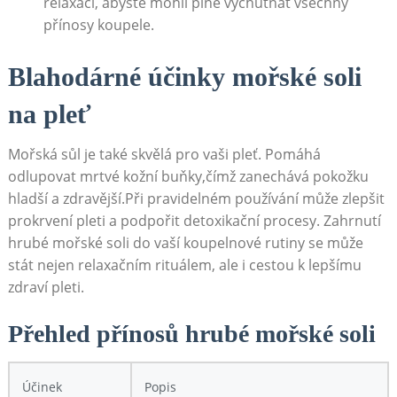
relaxaci, abyste mohli plně vychutnat všechny
přínosy koupele.
Blahodárné účinky mořské soli
na pleť
Mořská sůl je také skvělá pro vaši pleť. Pomáhá
odlupovat mrtvé kožní buňky,čímž zanechává pokožku⁣
hladší a zdravější.Při pravidelném používání může zlepšit
prokrvení pleti a podpořit detoxikační procesy. Zahrnutí
hrubé mořské soli do⁣ vaší koupelnové rutiny se může
⁣stát nejen relaxačním rituálem, ale i cestou k lepšímu
zdraví pleti.
Přehled přínosů hrubé mořské soli
Účinek
Popis