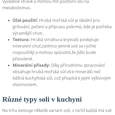
vyvážené stravě a mohou mít pozitivní⁣ vliv na
metabolismus.
Účel použití:
Hrubá mořská sůl je ideální‍ pro
grilování, ​pečení a přípravu pokrmů, kde⁤ je potřeba
výraznější chuti.
Textura:
Hrubá struktura krystalů poskytuje
intenzivní chuť,zatímco‍ jemné soli se rychle
rozpouštějí a mohou způsobit,že jídlo bude
přesolené.
Minerální ​přísady:
Díky přírodnímu zpracování
obsahuje hrubá ⁢mořská sůl více minerálů než
běžná kuchyňská sůl, což přispívá k jejím výživovým
vlastnostem.
Různé typy soli v kuchyni
Na trhu existuje několik variant soli, z nichž každá má své