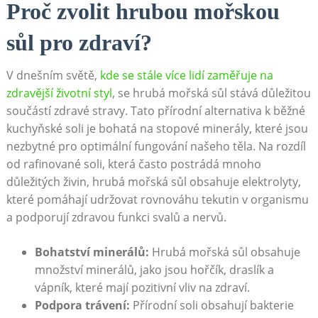
Proč zvolit ‍hrubou mořskou
sůl ​pro zdraví?
V dnešním světě,
kde se stále více lidí ⁤zaměřuje na
zdravější životní styl
, se hrubá mořská sůl ⁣stává důležitou
součástí zdravé stravy. Tato přírodní alternativa k běžné
kuchyňské soli ⁢je bohatá na ‌stopové minerály, které ⁤jsou
⁢nezbytné pro optimální fungování našeho těla. Na rozdíl
od rafinované soli, která často postrádá mnoho
důležitých živin, hrubá mořská⁣ sůl obsahuje elektrolyty,
které pomáhají udržovat rovnováhu tekutin v organismu
a⁢ podporují zdravou funkci svalů a nervů.
Bohatství minerálů:
Hrubá mořská⁢ sůl obsahuje
množství minerálů, jako jsou hořčík, draslík a
vápník, které mají pozitivní vliv na⁣ zdraví.
Podpora trávení:
Přírodní soli ⁢obsahují bakterie