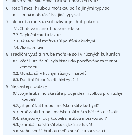
Jak správně skladovat ‌hrubou mořskou sůl?
Rozdíl mezi hrubou mořskou solí a jinými typy soli
Hrubá mořská sůl vs. ‍jiné typy soli
Jak hrubá mořská sůl ovlivňuje chuť pokrmů
Chuťové nuance hrubé⁤ mořské soli
Doplnění chutí a textur
Jak se hrubá mořská sůl používá v kuchyni
Vliv ⁢na zdraví
Tradiční využití hrubé mořské soli v různých kulturách
Věděli jste, že sůl⁤ byla historicky považována za cennou‌
komoditu?
Mořská sůl‌ v kuchyni různých národů
Tradiční ‌léčebné a rituální využití
Nejčastější⁢ dotazy
co je hrubá mořská sůl a proč je ideální⁣ volbou pro kuchyni
i koupel?
Jak používat ⁢hrubou mořskou sůl v kuchyni?
Proč zvolit hrubou mořskou sůl místo běžné stolní soli?
Jaké jsou výhody koupelí s ⁤hrubou mořskou ⁤solí?
Je hrubá mořská ⁤sůl ekologická a zdravá?
Mohu použít hrubou mořskou sůl na související