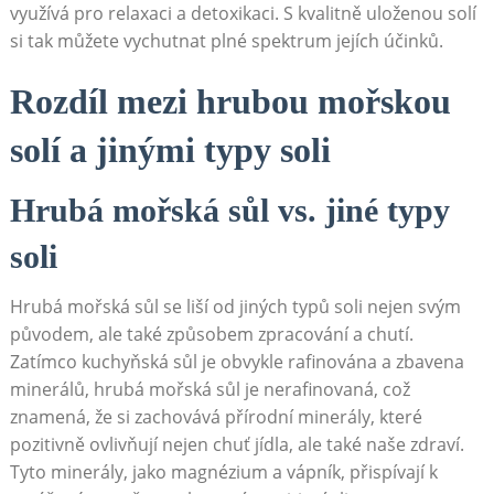
využívá pro relaxaci a detoxikaci. S kvalitně uloženou solí
si tak můžete vychutnat plné spektrum jejích účinků.
Rozdíl mezi hrubou mořskou
solí a jinými typy soli
Hrubá mořská sůl vs. ‍jiné typy
soli
Hrubá mořská sůl se liší od‌ jiných typů soli nejen svým
původem, ale také způsobem zpracování a chutí.
Zatímco kuchyňská sůl je obvykle⁢ rafinována a zbavena
minerálů, hrubá mořská sůl je nerafinovaná, což
znamená, že si zachovává přírodní minerály,‍ které
pozitivně ovlivňují nejen chuť jídla, ale také naše zdraví.
Tyto⁤ minerály, jako magnézium a ​vápník, přispívají k