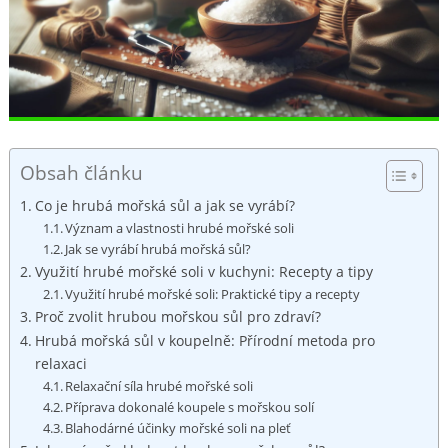
Obsah článku
Co je hrubá mořská ⁢sůl a ⁣jak se ⁢vyrábí?
Význam a vlastnosti hrubé mořské soli
Jak⁣ se vyrábí hrubá⁤ mořská sůl?
Využití hrubé mořské soli⁢ v kuchyni: Recepty a tipy
Využití hrubé mořské soli: Praktické tipy a recepty
Proč zvolit ‍hrubou mořskou sůl ​pro zdraví?
Hrubá mořská sůl ‍v koupelně: Přírodní metoda pro
relaxaci
Relaxační síla hrubé mořské soli
Příprava dokonalé koupele ‍s mořskou solí
Blahodárné účinky mořské soli na pleť