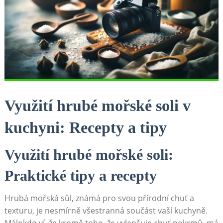
Využití hrubé mořské soli⁢ v
kuchyni: Recepty a tipy
Využití hrubé mořské soli:
Praktické tipy a recepty
Hrubá ​mořská sůl, známá pro svou přírodní chuť a
texturu, je nesmírně všestranná součást vaší kuchyně.