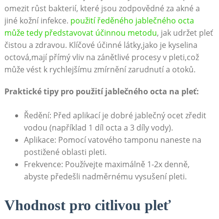
omezit růst bakterií, které jsou zodpovědné za akné a
jiné kožní infekce.
použití ředěného jablečného octa
může tedy představovat účinnou metodu
, jak udržet pleť
čistou a zdravou. Klíčové účinné látky,jako je kyselina
octová,mají přímý vliv na zánětlivé procesy v pleti,což
může vést k rychlejšímu zmírnění zarudnutí a otoků.
Praktické tipy pro použití jablečného octa na pleť:
Ředění: Před aplikací je dobré jablečný ocet zředit
vodou (například 1 díl octa a 3 díly vody).
Aplikace: Pomocí vatového tamponu naneste na
postižené oblasti pleti.
Frekvence: Používejte maximálně 1-2x denně,
abyste předešli nadměrnému vysušení pleti.
Vhodnost pro citlivou pleť