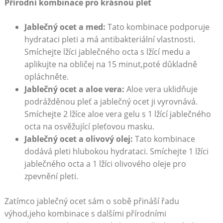
Přírodní kombinace pro krásnou pleť
Jablečný ocet a med:
Tato kombinace podporuje
hydrataci pleti a má antibakteriální vlastnosti.
Smíchejte lžíci jablečného octa s lžící medu a
aplikujte na obličej na 15 minut,poté důkladně
opláchněte.
Jablečný ocet a aloe vera:
Aloe vera uklidňuje
podrážděnou pleť a jablečný ocet ji vyrovnává.
Smíchejte 2 lžíce aloe vera gelu s 1 lžící jablečného
octa na osvěžující pleťovou masku.
Jablečný ocet a olivový olej:
Tato kombinace
dodává pleti hlubokou hydrataci. Smíchejte 1 lžíci
jablečného octa a 1 lžíci olivového oleje pro
zpevnění pleti.
Zatímco jablečný ocet sám o sobě přináší řadu
výhod,jeho kombinace s dalšími přírodními