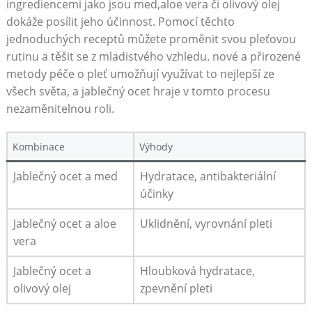
ingrediencemi jako jsou med,aloe vera či olivový olej
dokáže posílit jeho účinnost. Pomocí těchto
jednoduchých receptů můžete proměnit svou pleťovou
rutinu a těšit se z mladistvého vzhledu. nové a přirozené
metody péče o pleť umožňují využívat to nejlepší ze
všech světa, a jablečný ocet hraje v tomto procesu
nezaměnitelnou roli.
Kombinace
Výhody
Jablečný ocet a med
Hydratace, antibakteriální
účinky
Jablečný ocet a aloe
Uklidnění, vyrovnání pleti
vera
Jablečný ocet a
Hloubková hydratace,
olivový olej
zpevnění pleti