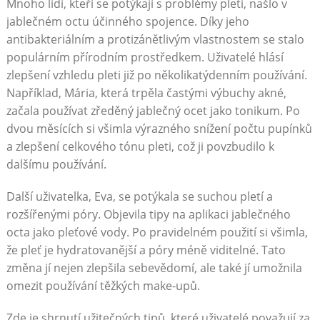
Mnoho lidí, kteří se potýkají s problémy pleti, našlo v
jablečném octu účinného spojence. Díky jeho
antibakteriálním a protizánětlivým vlastnostem se stalo
populárním přírodním prostředkem. Uživatelé hlásí
zlepšení vzhledu pleti již po několikatýdenním používání.
Například, Mária, která trpěla častými výbuchy akné,
začala používat zředěný jablečný ocet jako tonikum. Po
dvou měsících si všimla výrazného snížení počtu pupínků
a zlepšení celkového tónu pleti, což ji povzbudilo k
dalšímu používání.
Další uživatelka, Eva, se potýkala se suchou pletí a
rozšířenými póry. Objevila tipy na aplikaci jablečného
octa jako pleťové vody. Po pravidelném použití si všimla,
že pleť je hydratovanější a póry méně viditelné. Tato
změna jí nejen zlepšila sebevědomí, ale také jí umožnila
omezit používání těžkých make-upů.
Zde je shrnutí užitečných tipů, které uživatelé považují za