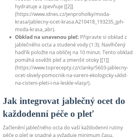
hydratuje a zpevňuje [[2]]
(https://www.idnes.cz/jenproholky/moda-
krasa/jablecny-ocet-krasa.A210418_193235_jph-
moda-krasa_abr).
Obklad na unavenou pleť:
Připravte si obklad z
jablečného octa a studené vody (1:3). Navlhčený
hadřík položte na obličej na 10 minut. Tento obklad
pomáhá osvěžit pleť a zmenšit otoky [[1]]
(https://www.toprecepty.cz/clanky/5603-jablecny-
ocet-skvely-pomocnik-na-vareni-ekologicky-uklid-
na-cisteni-pleti-i-na-leskle-vlasy/).
Jak integrovat jablečný ocet do
každodenní péče o pleť
Začlenění jablečného octa do vaší každodenní rutiny
péče o pleť je snadné a vyžaduje minimum času.