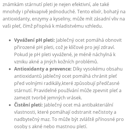
známkám stárnutí pleti je nejen efektivní, ale také
mnohdy i překvapivě jednoduché. Tento elixír, bohatý na
antioxidanty, enzymy a kyseliny, může mít zásadní vliv na
vaši pleť, čímž přispívá k mladistvému vzhledu.
Vyvážení pH pleti:
Jablečný ocet pomáhá obnovit
přirozené pH pleti, což je klíčové pro její zdraví.
Pokud je pH pleti vyvážené, je méně náchylná k
vzniku akné a jiných kožních problémů.
Antioxidanty a prevence:
Díky vysokému obsahu
antioxidantů jablečný ocet pomáhá chránit pleť
před volnými radikály,které způsobují předčasné
stárnutí. Pravidelné používání může zpevnit pleť a
zamezit tvorbě jemných vrásek.
Čistění pleti:
Jablečný ocet má antibakteriální
vlastnosti, které pomáhají odstranit nečistoty a
nadbytečný maz. To může být zvláště přínosné pro
osoby s akné nebo mastnou pletí.