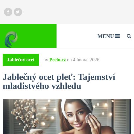
MENU
Jablečný ocet
by
Peelu.cz
on
4 února, 2026
Jablečný ocet pleť: Tajemství
mladistvého vzhledu