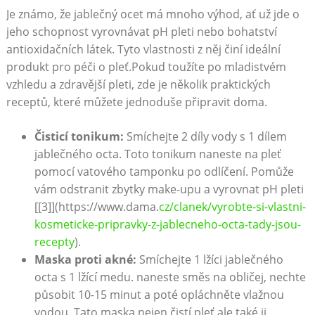
Je známo, že jablečný ocet má mnoho výhod, ať už jde o
jeho schopnost vyrovnávat pH pleti nebo bohatství
antioxidačních látek. Tyto vlastnosti z něj činí ideální
produkt pro péči o pleť.Pokud toužíte po mladistvém
vzhledu a zdravější pleti, zde je několik praktických
receptů, které můžete jednoduše připravit doma.
Čisticí tonikum:
Smíchejte 2 díly vody s 1 dílem
jablečného octa. Toto tonikum naneste na pleť
pomocí vatového tamponku po odlíčení. Pomůže
vám odstranit zbytky make-upu a vyrovnat pH pleti
[[3]](https://www.dama.
cz/clanek/vyrobte-si-vlastni-
kosmeticke-pripravky-z-jablecneho-octa-tady-jsou-
recepty
).
Maska proti akné:
Smíchejte 1 lžíci jablečného
octa s 1 lžící medu. naneste směs na obličej, nechte
působit 10-15 minut a poté opláchněte vlažnou
vodou. Tato maska nejen čistí pleť,ale také ji