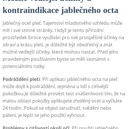
kontraindikace jablečného octa
Jablečný ocet pleť: Tajemství mladistvého vzhledu může
mít i své stinné stránky. I když je tento přírodní
prostředek široce využíván pro své prospěšné účinky na
zdraví a krásu pleti, je důležité být obezřetný a znát
možné vedlejší účinky, které mohou nastat. Před jeho
pravidelným používáním byste se měli seznámit s
potenciálními riziky.
Podráždění pleti
: Při aplikaci jablečného octa na pleť
může dojít k podráždění, zejména u lidí s citlivější
pokožkou.Je důležité provést test snášenlivosti tím, že na
malou oblast pokožky aplikujete zředěný ocet a vyčkáte
24 hodin. Pokud se objeví zarudnutí, svědění nebo
pálení, je lepší se jeho použití vyhnout.
Problémy s citlivostí okolí očí
: Při použití jablečného