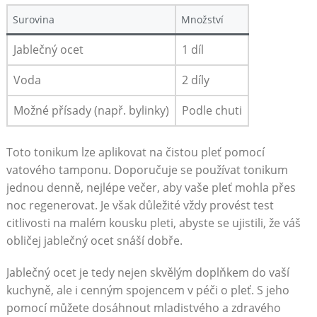
Surovina
Množství
Jablečný ocet
1 díl
Voda
2 díly
Možné přísady (např. bylinky)
Podle chuti
Toto tonikum lze aplikovat na čistou pleť pomocí
vatového tamponu. Doporučuje se používat tonikum
jednou denně, nejlépe večer, aby vaše pleť mohla přes
noc regenerovat. Je však důležité vždy provést test
citlivosti na malém kousku pleti, abyste se ujistili, že váš
obličej jablečný ocet snáší dobře.
Jablečný ocet je tedy nejen skvělým doplňkem do vaší
kuchyně, ale i cenným spojencem v péči o pleť. S jeho
pomocí můžete dosáhnout mladistvého a zdravého