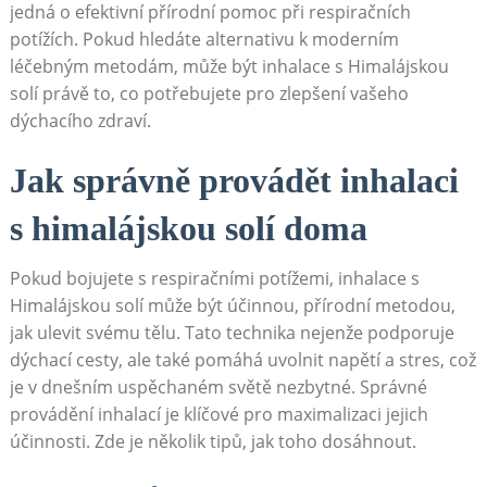
jedná o efektivní přírodní pomoc při respiračních
potížích. Pokud hledáte alternativu k moderním
léčebným metodám, může být inhalace s Himalájskou
solí právě to,⁢ co ‍potřebujete pro zlepšení vašeho
dýchacího zdraví.
Jak správně provádět inhalaci
s himalájskou solí doma
Pokud bojujete s respiračními⁢ potížemi, inhalace s
Himalájskou solí může být účinnou, přírodní metodou,⁣
jak ulevit ‌svému ‍tělu. Tato​ technika nejenže podporuje
dýchací cesty,⁣ ale také pomáhá uvolnit napětí a stres, což‍
je v dnešním uspěchaném světě ​nezbytné. Správné
provádění ‌inhalací je klíčové pro maximalizaci jejich
účinnosti. Zde je několik tipů, jak toho dosáhnout.