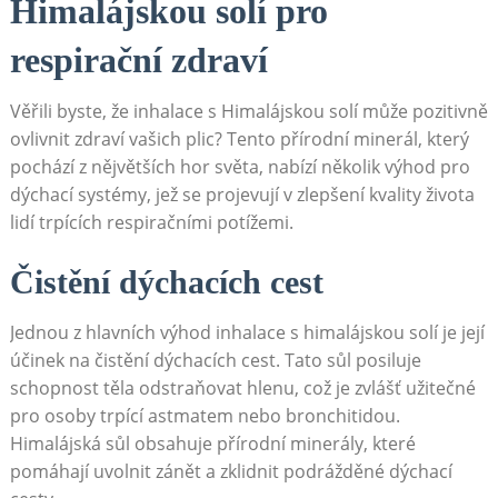
Himalájskou solí pro
respirační zdraví
Věřili byste, že ‌inhalace‌ s Himalájskou​ solí může ​pozitivně
ovlivnit zdraví vašich plic? Tento⁤ přírodní minerál, který
pochází z nějvětších hor světa, nabízí několik výhod pro
dýchací systémy, jež se projevují v zlepšení⁤ kvality života
lidí ⁤trpících respiračními potížemi.
Čistění dýchacích ​cest
Jednou z hlavních výhod inhalace s himalájskou solí je její
účinek na čistění⁣ dýchacích ⁢cest. Tato sůl posiluje
schopnost těla odstraňovat hlenu, což je zvlášť užitečné
pro osoby trpící astmatem nebo ⁢bronchitidou.
Himalájská sůl obsahuje přírodní ⁢minerály, které
pomáhají uvolnit zánět a zklidnit podrážděné dýchací⁤