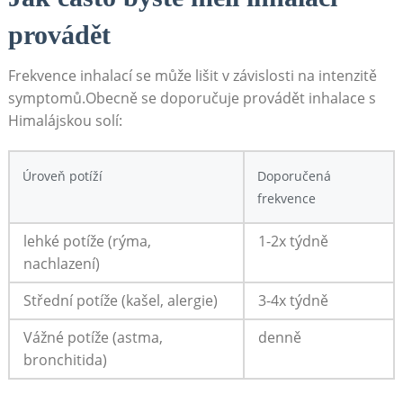
provádět
Frekvence inhalací se může lišit v závislosti na intenzitě
symptomů.Obecně⁣ se doporučuje provádět inhalace s
Himalájskou solí:
Úroveň potíží
Doporučená
frekvence
lehké potíže (rýma,
1-2x týdně
nachlazení)
Střední potíže (kašel, alergie)
3-4x týdně
Vážné potíže (astma,
denně
bronchitida)