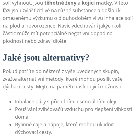
‌solí vyhnout, jsou
těhotné ženy
a
kojící matky
. V této
fázi jsou ⁤zvlášť citlivé na různé substance a došlo i​ k
omezenému výzkumu o dlouhodobém vlivu inhalace solí⁤
na plod a novorozence. Navíc vdechování ‍jakýchkoli
částic může mít potenciálně negativní dopad na
plodnost nebo zdraví dítěte.
Jaké jsou alternativy?
Pokud patříte⁢ do některé z výše uvedených skupin,
zvažte alternativní metody, které mohou posílit vaše
dýchací cesty. Mějte na paměti následující možnosti:
Inhalace páry s přírodními ​esenciálními oleji.
Používání zvlhčovačů vzduchu pro zlepšení‍ vlhkosti
doma.
Bylinné čaje a nápoje, které mohou uklidnit
dýchovací cesty.