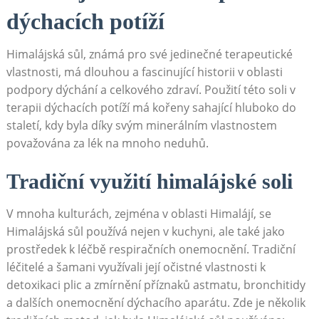
dýchacích potíží
Himalájská sůl, známá pro své jedinečné terapeutické
vlastnosti, má dlouhou ‌a fascinující historii v oblasti
podpory‌ dýchání a celkového zdraví. Použití této soli v
terapii dýchacích potíží má kořeny sahající hluboko‍ do
staletí, kdy byla ​díky svým minerálním vlastnostem
považována za lék na mnoho neduhů.
Tradiční využití himalájské soli
V mnoha kulturách, zejména v oblasti Himalájí, se
Himalájská sůl používá ⁣nejen v kuchyni, ale také jako
prostředek k léčbě respiračních onemocnění. Tradiční
léčitelé a šamani využívali její očistné vlastnosti k
detoxikaci plic a zmírnění příznaků astmatu, bronchitidy
a ‍dalších onemocnění dýchacího aparátu. ⁣Zde je několik