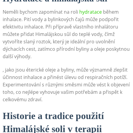
Neměli bychom zapomínat na roli‍
hydratace
​během
inhalace. Pití vody a bylinkových čajů může podpořit
efektivitu inhalace. Při přípravě vlastního inhalátoru
můžete přidat⁢ Himalájskou sůl do teplé vody,⁤ čímž
vytvoříte slaný roztok, který‍ je ideální pro uvolnění
dýchacích cest,⁢ zatímco přírodní byliny a oleje poskytnou
další výhody.
, jako ⁤jsou éterické oleje a byliny,‍ může významně zlepšit
⁣účinnost inhalace a přinést úlevu od respiračních potíží.
Experimentování ⁣s různými směsmi může vést k objevení
toho, co nejlépe vyhovuje vašim potřebám a ⁤přispět ⁣k
celkovému zdraví.
Historie a ⁢tradice‍ použití
Himalájské soli v terapii