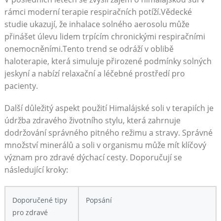
rámci moderní terapie respiračních potíží.Vědecké
studie ukazují, že inhalace solného aerosolu může
přinášet úlevu lidem‍ trpícím chronickými respiračními
‌onemocněními.Tento trend se odráží v⁢ oblibě
haloterapie, která simuluje přirozené podmínky solných
jeskyní⁣ a nabízí relaxační a léčebné prostředí pro
pacienty.
Další ⁣důležitý aspekt použití Himalájské‍ soli v terapiích je
údržba zdravého životního stylu, která zahrnuje
‍dodržování správného⁣ pitného režimu a stravy. Správné
množství minerálů a soli⁣ v organismu může⁢ mít klíčový
význam pro zdravé dýchací ‌cesty. Doporučují ‌se
následující kroky:
Doporučené tipy
Popsání
⁢pro zdravé