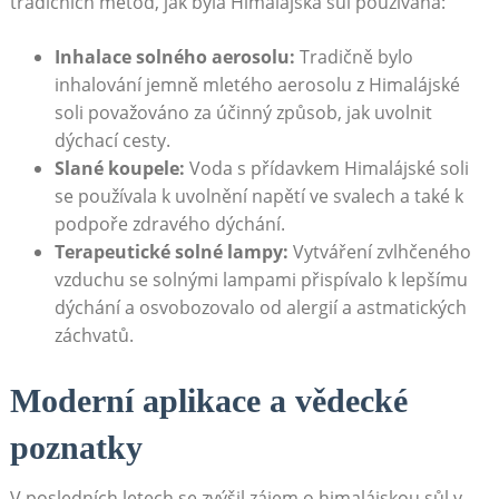
tradičních metod, jak byla Himalájská‍ sůl používána:
Inhalace solného aerosolu:
Tradičně bylo
inhalování‌ jemně mletého aerosolu z⁤ Himalájské
soli považováno za účinný způsob, jak uvolnit
dýchací ‌cesty.
Slané koupele:
Voda s přídavkem Himalájské⁤ soli
se používala k uvolnění napětí ve svalech a také k
⁤podpoře zdravého⁢ dýchání.
Terapeutické solné lampy:
Vytváření zvlhčeného
vzduchu se solnými lampami přispívalo k lepšímu
dýchání a osvobozovalo od alergií‍ a astmatických
záchvatů.
Moderní aplikace a vědecké
poznatky
V posledních letech se zvýšil‌ zájem o himalájskou sůl v