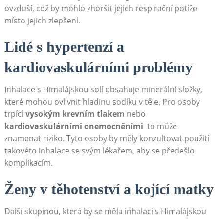
ovzduší,‍ což by mohlo zhoršit jejich respirační potíže
místo jejich zlepšení.⁤
Lidé s hypertenzí a
kardiovaskulárními problémy
Inhalace s Himalájskou solí obsahuje⁤ minerální složky,​
které mohou ⁣ovlivnit hladinu sodíku v těle. ‌Pro osoby
trpící
vysokým krevním⁤ tlakem
nebo
kardiovaskulárními onemocněními
⁢ to může
znamenat riziko. Tyto osoby ⁢by měly konzultovat použití
takovéto‍ inhalace se svým lékařem, aby se předešlo
komplikacím.
Ženy v těhotenství a kojící⁣ matky
Další skupinou,⁤ která by se ​měla inhalaci s Himalájskou