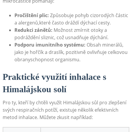
mikročástice pomáhají:
Pročištění plic:
Způsobuje pohyb cizorodých částic
a alergenů,které často dráždí dýchací cesty.
Redukci zánětů:
Možnost zmírnit⁢ otoky a
podráždění sliznic, což usnadňuje dýchání.
Podporu imunitního ⁣systému:
Obsah minerálů,
jako je hořčík a draslík, pozitivně ovlivňuje ⁤celkovou
obranyschopnost organismu.
Praktické využití inhalace s
Himalájskou solí
Pro ‍ty, kteří by chtěli využít⁢ Himalájskou sůl pro zlepšení
svých respiračních⁣ potíží, existuje několik efektivních
metod inhalace. Můžete zkusit například: