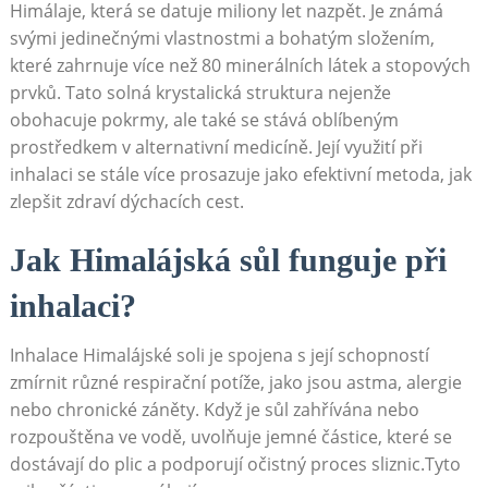
Himálaje, která se datuje miliony let nazpět. Je známá
svými jedinečnými vlastnostmi a bohatým složením,
které zahrnuje více než 80 minerálních látek a stopových
prvků. Tato ​solná krystalická struktura nejenže
obohacuje pokrmy, ale také se stává oblíbeným
prostředkem v alternativní medicíně. Její využití při
inhalaci se stále více ⁣prosazuje‌ jako efektivní metoda, jak
zlepšit zdraví dýchacích cest.
Jak‍ Himalájská‌ sůl funguje při
inhalaci?
Inhalace⁢ Himalájské soli ​je spojena⁤ s její schopností
zmírnit různé respirační potíže, jako jsou​ astma, alergie
nebo chronické záněty.‍ Když je sůl zahřívána nebo
rozpouštěna ⁤ve ⁤vodě, uvolňuje jemné částice, které se
dostávají do plic a podporují očistný proces sliznic.Tyto