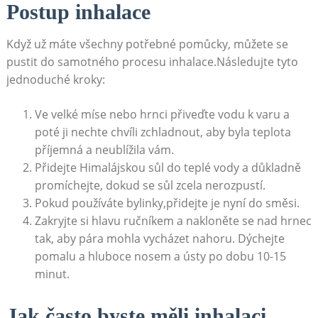
Postup inhalace
Když už máte všechny potřebné pomůcky, můžete se
pustit do samotného procesu inhalace.Následujte ⁤tyto
jednoduché kroky:
Ve velké míse nebo hrnci přiveďte vodu k varu a
poté ji nechte chvíli zchladnout, aby byla teplota
příjemná a neublížila vám.
Přidejte Himalájskou sůl do teplé‍ vody‍ a důkladně
promíchejte, dokud se sůl zcela⁢ nerozpustí.
Pokud používáte bylinky,přidejte je nyní do směsi.
Zakryjte si hlavu ručníkem a nakloněte se ‌nad hrnec
tak,​ aby pára mohla vycházet nahoru.​ Dýchejte
pomalu a hluboce nosem a ústy po dobu⁣ 10-15
minut.
Jak často byste měli inhalaci