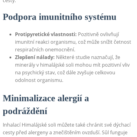
cesty.
Podpora imunitního systému
Protipyretické vlastnosti:
Pozitivně ovlivňují
imunitní reakci organismu, což může snížit četnost
respiračních‍ onemocnění.
Zlepšení ‌nálady:
Některé studie naznačují, že
minerály⁢ v himalájské ​soli mohou mít pozitivní vliv
na psychický stav, což dále ​zvyšuje celkovou
odolnost organismu.
Minimalizace alergií a⁢
podráždění
Inhalací Himalájské ⁣soli můžete také chránit své dýchací
cesty ⁣před alergeny a znečištěním ovzduší. Sůl funguje