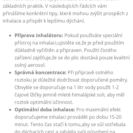
základních praktik. V následujících řádcích ⁣vám
přinášíme konkrétní tipy, které mohou zvýšit prospěch z
⁤inhalace a přispět k lepšímu dýchání.
Příprava inhalátoru:
Pokud používáte speciální
přístroj na inhalaci,ujistěte se,že je před použitím
důkladně vyčištěn ⁢a⁣ připraven. Použití čistého
zařízení‍ zajišťuje,že se do plic dostává pouze kvalitní
solný aerosol.
Správná⁣ koncentrace:
Při přípravě ⁣solného⁢
roztoku ​je důležité dodržovat doporučené‍ poměry. ​
Obvykle⁤ se doporučuje na 1 litr vody použít 1-2
čajové⁢ lžičky jemně mleté himalájské soli, aby měl
roztok⁣ optimální účinnost.
Optimální doba inhalace:
Pro maximální efekt
doporučujeme inhalaci provádět po dobu 15-20
minut. Tento ⁢čas ​stačí k tomu,aby se sůl vstřebala
do dýchacích cest a zahájila ‌svůj působení na