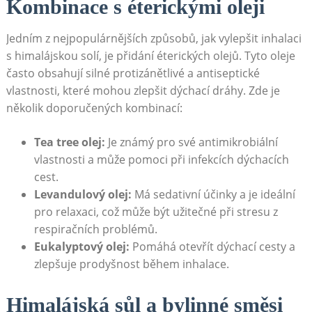
Kombinace s éterickými oleji
Jedním z nejpopulárnějších způsobů, jak vylepšit inhalaci
s himalájskou solí, je přidání éterických olejů. Tyto oleje
často obsahují silné protizánětlivé a antiseptické
vlastnosti, které⁤ mohou zlepšit dýchací dráhy. Zde je
⁢několik doporučených kombinací:
Tea tree olej:
Je známý ‍pro⁢ své ​antimikrobiální
vlastnosti a může pomoci při infekcích dýchacích
cest.
Levandulový⁢ olej:
Má sedativní účinky a je‌ ideální
pro relaxaci,⁤ což může být užitečné‌ při stresu z
respiračních problémů.
Eukalyptový olej:
Pomáhá otevřít dýchací cesty​ a
zlepšuje prodyšnost během inhalace.
Himalájská sůl a⁤ bylinné směsi