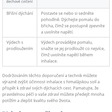
dechové cvičení
Břišní dýchání
Postavte‍ se nebo si sedněte
pohodlně. Dýchejte pomalu do
břicha, čímž ⁢se postupně zpevníte
a uvolníte ‌napětí.
Výdech s
Výdech provádějte pomalu,
prodloužením
snažte se jej prodloužit co nejvíce,
čímž uvolníte napětí během
inhalace.
Dodržováním těchto doporučení a technik můžete
výrazně zvýšit účinnost inhalace s himalájskou solí a
přispět k zdraví ‌svých dýchacích cest. Pamatujte, že
pravidelnou péčí o vaše zdraví můžete předejít mnoha
potížím a​ zlepšit kvalitu svého života.