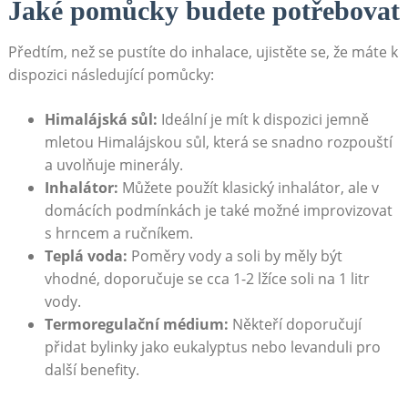
Jaké pomůcky budete potřebovat
Předtím, než se pustíte do inhalace, ujistěte se, že máte k
dispozici následující pomůcky:
Himalájská sůl:
Ideální je mít k dispozici jemně ​
mletou Himalájskou sůl, která se snadno rozpouští
a uvolňuje minerály.
Inhalátor:
Můžete použít klasický inhalátor, ale v
domácích podmínkách je také možné improvizovat
s hrncem a⁣ ručníkem.
Teplá voda:
Poměry vody ⁣a ⁢soli by měly být
vhodné, doporučuje se cca 1-2 lžíce soli⁤ na ‍1 litr
vody.
Termoregulační médium:
Někteří doporučují
přidat bylinky jako eukalyptus nebo ⁢levanduli pro
další benefity.