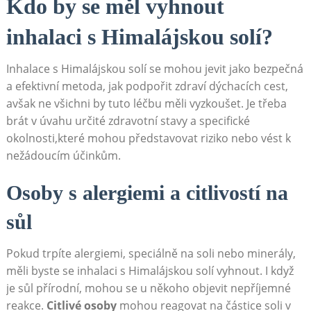
Kdo by se ‌měl vyhnout
inhalaci s Himalájskou solí?
Inhalace s ⁤Himalájskou solí se mohou jevit jako bezpečná‍
a efektivní metoda, jak podpořit zdraví dýchacích cest,
avšak‍ ne všichni by ​tuto léčbu měli vyzkoušet. Je třeba
brát v úvahu určité zdravotní stavy ​a‍ specifické
okolnosti,které mohou představovat riziko nebo vést k
nežádoucím účinkům.
Osoby s alergiemi a citlivostí na
sůl
Pokud trpíte alergiemi, speciálně⁢ na soli‍ nebo minerály,
měli byste se inhalaci s‌ Himalájskou solí vyhnout. I když
je sůl přírodní, ⁢mohou se u někoho objevit nepříjemné
reakce.
Citlivé​ osoby
mohou reagovat na částice⁤ soli v