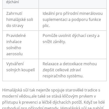
dýchání
Zahrnutí
Ideální pro přírodní minerálovou
himalájské soli
suplementaci a podporu funkce
do stravy
plic.
Pravidelné
Pomůže uvolnit dýchací cesty a
inhalace
snížit záněty.
solného
aerosolu
Vytváření
Relaxace a detoxikace mohou
solných koupelí
zlepšit celkové zdraví
respiračního systému.
Himalájská sůl tak nejenže spojuje starověké tradice s
moderní vědou,ale ​také se stává klíčovým prvkem v
přístupu k prevenci a léčbě dýchacích potíží. Když se lidé
rozhodují pro přírodní metody, Himalájská sůl se nabízí