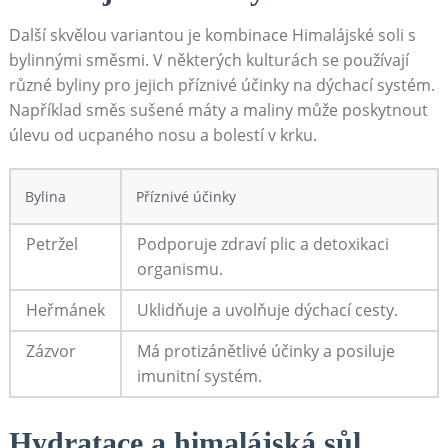
Další skvělou⁤ variantou je kombinace Himalájské soli s
bylinnými směsmi. V některých kulturách se používají​
různé byliny pro jejich příznivé účinky na dýchací systém.
‍Například směs sušené​ máty a maliny může poskytnout
úlevu od ucpaného nosu a bolestí v krku.
Bylina
Příznivé účinky
Petržel
Podporuje zdraví plic ‌a‍ detoxikaci
organismu.
Heřmánek
Uklidňuje a uvolňuje dýchací cesty.
Zázvor
Má protizánětlivé účinky⁣ a posiluje
imunitní systém.
Hydratace a himalájská sůl