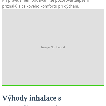
Při pravidelném používání lze pozorovat zlepšení
příznaků a celkového komfortu při dýchání.
Výhody inhalace⁣ s