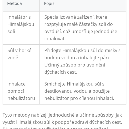
Metoda
Popis
Inhalátor⁢ s
Specializované zařízení, které
Himalájskou
rozptyluje malé částečky soli do
solí
ovzduší, ⁤což umožňuje jednoduše
inhalovat.
Sůl v‌ horké
Přidejte Himalájskou sůl do misky ⁤s
vodě
horkou vodou a inhalujte páru.⁣
Účinný způsob pro uvolnění
⁤dýchacích cest.
Inhalace
Smíchejte Himalájskou⁤ sůl s
pomocí
destilovanou vodou a použijte
nebulizátoru
nebulizátor pro cílenou inhalaci.
Tyto metody nabízejí jednoduché ⁢a účinné způsoby, jak
využít Himalájskou sůl k podpoře zdraví dýchacích⁢ cest.