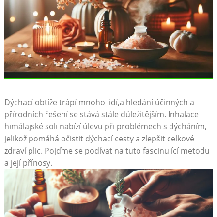
Dýchací obtíže trápí mnoho lidí,a hledání účinných a
přírodních řešení se stává stále důležitějším. Inhalace
himálajské soli nabízí⁢ úlevu při problémech s dýcháním,
jelikož pomáhá očistit⁤ dýchací cesty a zlepšit celkové
zdraví plic. ⁣Pojďme⁤ se podívat na tuto fascinující metodu
a její přínosy.