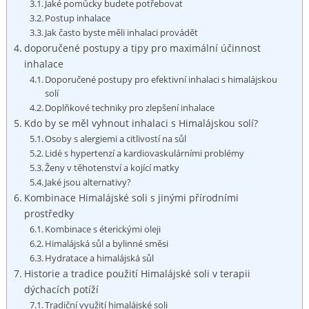
Jaké pomůcky budete potřebovat
Postup inhalace
Jak často byste měli inhalaci provádět
doporučené postupy a tipy pro maximální účinnost
inhalace
Doporučené postupy pro efektivní inhalaci s himalájskou
solí
Doplňkové techniky pro zlepšení inhalace
Kdo by se ‌měl vyhnout inhalaci s Himalájskou solí?
Osoby s alergiemi a citlivostí na sůl
Lidé s hypertenzí a kardiovaskulárními problémy
Ženy v těhotenství a kojící⁣ matky
Jaké jsou alternativy?
Kombinace Himalájské ​soli s jinými přírodními
prostředky
Kombinace s éterickými oleji
Himalájská sůl a⁤ bylinné směsi
Hydratace a himalájská sůl
Historie a ⁢tradice‍ použití Himalájské soli v terapii
dýchacích potíží
Tradiční využití himalájské soli