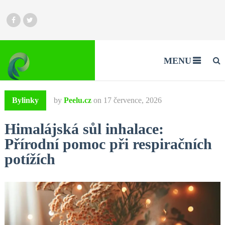
MENU
Bylinky
by
Peelu.cz
on
17 července, 2026
Himalájská sůl inhalace:
Přírodní pomoc při respiračních
potížích