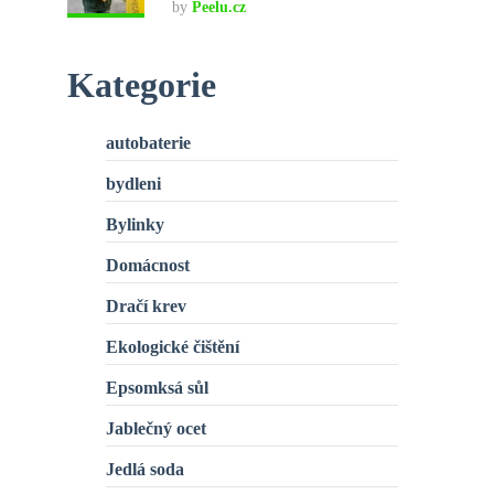
by
Peelu.cz
Kategorie
autobaterie
bydleni
Bylinky
Domácnost
Dračí krev
Ekologické čištění
Epsomksá sůl
Jablečný ocet
Jedlá soda