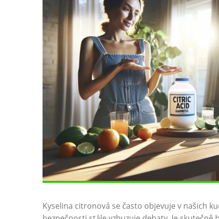
Kyselina citronová se často objevuje v našich ku
bezpečnosti stále vzbuzuje debaty. Je skutečně b