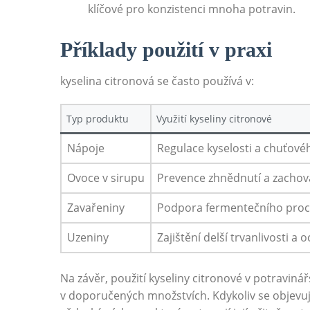
klíčové pro konzistenci mnoha potravin.
Příklady použití v praxi
kyselina citronová se často používá v:
Typ produktu
Využití kyseliny citronové
Nápoje
Regulace kyselosti a chuťovéh
Ovoce v sirupu
Prevence zhnědnutí a zachová
Zavařeniny
Podpora fermentečního proce
Uzeniny
Zajištění delší trvanlivosti a 
Na závěr, použití kyseliny citronové v potraviná
v doporučených množstvích. Kdykoliv se objevují 