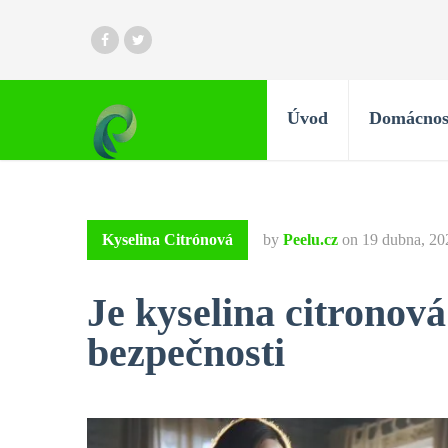
Úvod
Domácnos
Kyselina Citrónová
by
Peelu.cz
on
19 dubna, 20
Je kyselina citronov
bezpečnosti