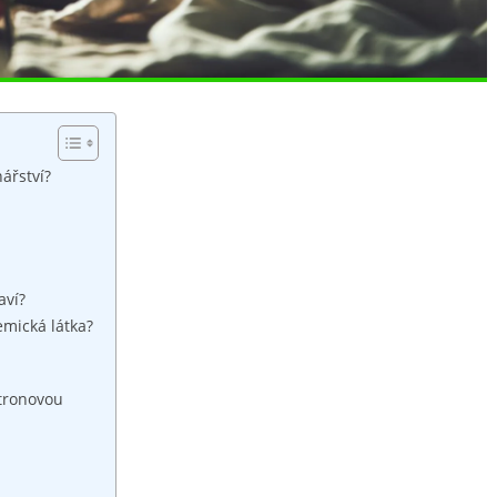
nářství?
aví?
emická látka?
itronovou