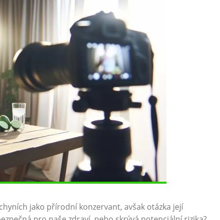
chyních jako přírodní konzervant, avšak otázka její
ezpečná pro naše zdraví, nebo skrývá potenciální rizika?