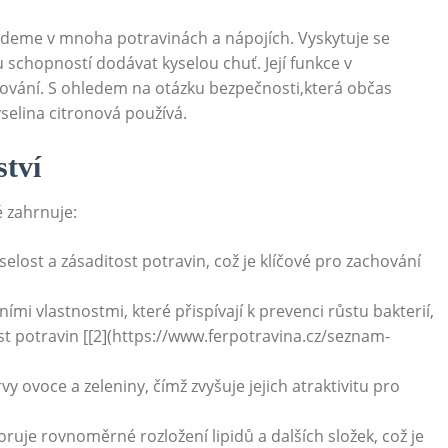
ajdeme v mnoha potravinách a nápojích. Vyskytuje se
 schopností dodávat kyselou chuť. Její funkce v
ování. S ohledem na otázku bezpečnosti,která občas
selina citronová používá.
ství
é zahrnuje:
elost a zásaditost potravin, což je klíčové pro zachování
mi vlastnostmi, které přispívají k prevenci růstu bakterií,
ost potravin [[2](https://www.ferpotravina.cz/seznam-
 ovoce a zeleniny, čímž zvyšuje jejich atraktivitu pro
je rovnoměrné rozložení lipidů a dalších složek, což je