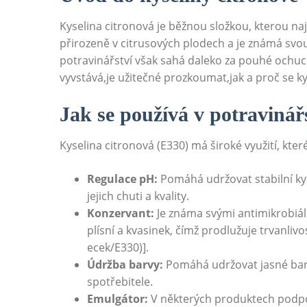
Kyselina citronová je běžnou složkou, kterou n
přirozeně v citrusových plodech a je známá svou
potravinářství však sahá daleko za pouhé ochuc
vyvstává,je užitečné prozkoumat,jak a proč se ky
Jak se používá v potravinář
Kyselina citronová (E330) má široké využití, kter
Regulace pH:
Pomáhá udržovat stabilní kys
jejich chuti a kvality.
Konzervant:
Je známa svými antimikrobiální
plísní a kvasinek, čímž prodlužuje trvanliv
ecek/E330)].
Údržba barvy:
Pomáhá udržovat jasné barvy
spotřebitele.
Emulgátor:
V některých produktech podporu