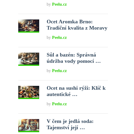
by
Peelu.cz
Ocet Aromka Brno:
Tradiční kvalita z Moravy
by
Peelu.cz
Sůl a bazén: Správná
údržba vody pomocí …
by
Peelu.cz
Ocet na sushi rýži: Klíč k
autentické …
by
Peelu.cz
V čem je jedlá soda:
Tajemství její …