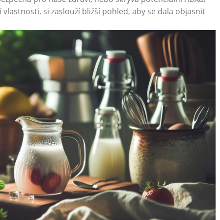
vlastnosti, si zaslouží bližší pohled, aby se dala objasnit