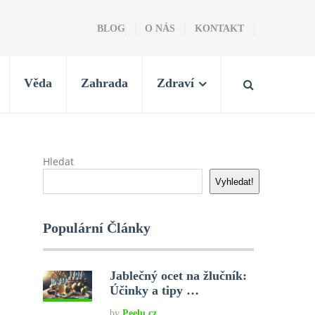
BLOG
O NÁS
KONTAKT
Věda
Zahrada
Zdraví
Hledat
Vyhledat!
Populární Články
Jablečný ocet na žlučník:
Účinky a tipy …
by
Peelu.cz