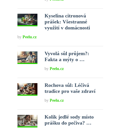
Kyselina citronová
prášek: Všestranné
využití v domácnosti
by
Peelu.cz
Vyvolá sůl průjem?:
Fakta a mýty o …
by
Peelu.cz
Rochova sůl: Léčivá
tradice pro vaše zdraví
by
Peelu.cz
Kolik jedlé sody místo
prášku do pečiva? …