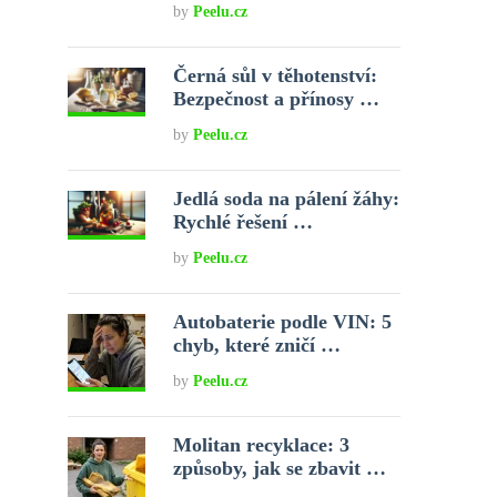
by
Peelu.cz
Černá sůl v těhotenství:
Bezpečnost a přínosy …
by
Peelu.cz
Jedlá soda na pálení žáhy:
Rychlé řešení …
by
Peelu.cz
Autobaterie podle VIN: 5
chyb, které zničí …
by
Peelu.cz
Molitan recyklace: 3
způsoby, jak se zbavit …