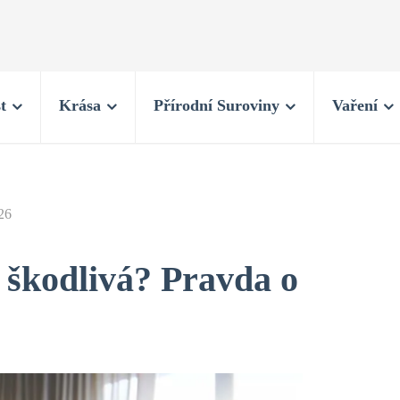
t
Krása
Přírodní Suroviny
Vaření
26
á škodlivá? Pravda o