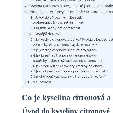
Bezpečnost a účinky kyseliny citronové
kyselina citronová a alergie: Jaké jsou možné reak
Přirozené alternativy ke kyselině citronové v domá
Úvod do přirozených alternativ
Alternativy k kyselině citronové
Praktické tipy pro domácnost
Nejčastější dotazy
Je kyselina citronová škodlivá? Pravda o bezpečnost
Co je kyselina citronová a jak se používá?
Je kyselina citronová škodlivá pro zdraví?
Jak kyselina citronová ovlivňuje alergiky?
Měli by diabetici užívat kyselinu citronovou?
Jaké jsou příznaky toxicity kyseliny citronové?
Jak se kyselina citronová používá v domácnosti?
mohu používat kyselinu citronovou při vaření?
Co si odnést
Co je kyselina citronová a
Úvod do kyseliny citronové