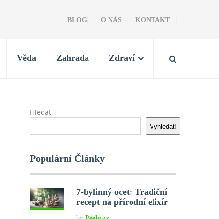
BLOG
O NÁS
KONTAKT
Věda
Zahrada
Zdraví
Hledat
Vyhledat!
Populární Články
7-bylinný ocet: Tradiční
recept na přírodní elixír
by
Peelu.cz