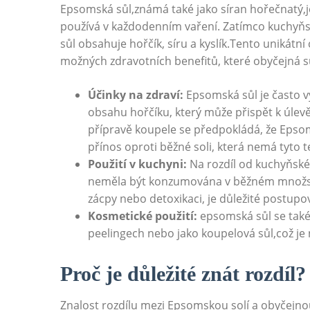
Epsomská sůl,známá také jako síran hořečnatý,je
používá v každodenním vaření. Zatímco kuchyňs
sůl obsahuje hořčík, síru a kyslík.Tento unikátní
možných zdravotních benefitů, které obyčejná sů
Účinky na zdraví:
Epsomská sůl je často v
obsahu hořčíku, který může přispět k úlevě
přípravě koupele se předpokládá, že Epsoms
přínos oproti běžné soli, která nemá tyto t
Použití v kuchyni:
Na rozdíl od kuchyňské 
neměla být konzumována v běžném množství.
zácpy nebo detoxikaci, je důležité postupo
Kosmetické použití:
epsomská sůl se také 
peelingech nebo jako koupelová sůl,což je 
Proč je důležité znát rozdíl?
Znalost rozdílu mezi Epsomskou solí a obyčejnou