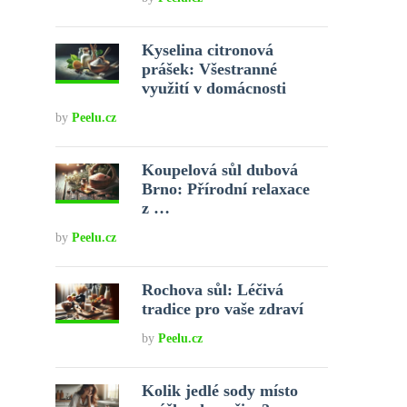
Kyselina citronová
prášek: Všestranné
využití v domácnosti
by
Peelu.cz
Koupelová sůl dubová
Brno: Přírodní relaxace
z …
by
Peelu.cz
Rochova sůl: Léčivá
tradice pro vaše zdraví
by
Peelu.cz
Kolik jedlé sody místo