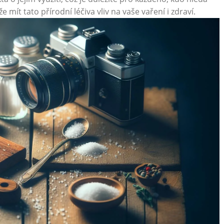
e mít tato přírodní léčiva vliv na vaše vaření i zdraví.