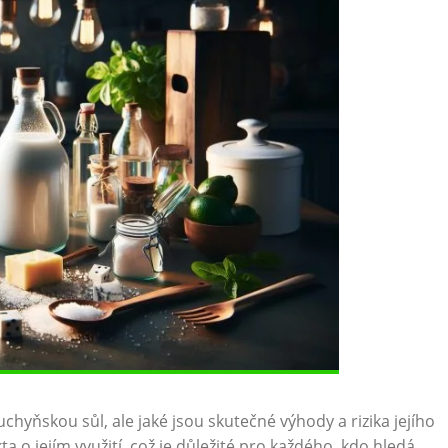
yňskou sůl, ale jaké jsou skutečné výhody a rizika jejího
ta o jejím využití, což je důležité pro každého, kdo hledá