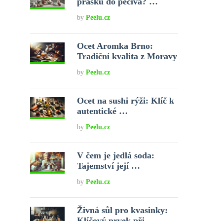
prášku do pečiva? …
by
Peelu.cz
Ocet Aromka Brno:
Tradiční kvalita z Moravy
by
Peelu.cz
Ocet na sushi rýži: Klíč k
autentické …
by
Peelu.cz
V čem je jedlá soda:
Tajemství její …
by
Peelu.cz
Živná sůl pro kvasinky:
Klíčový prvek při …