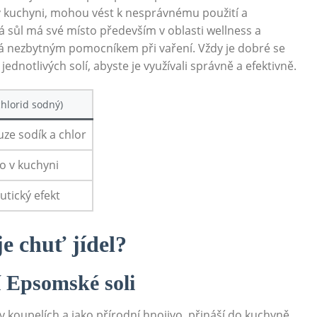
tí v kuchyni, mohou vést k nesprávnému použití a
ůl má své místo především v oblasti wellness a
vá nezbytným pomocníkem při vaření. Vždy je dobré se
jednotlivých solí, abyste je využívali správně a efektivně.
chlorid sodný)
ze sodík a chlor
 v kuchyni
utický efekt
e chuť jídel?
í Epsomské soli
 koupelích a jako přírodní hnojivo, přináší do kuchyně