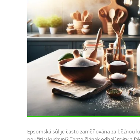
Epsomská sůl je často zaměňována za běžnou kuch
použití v kuchyni? Tento článek odhalí mýty a fak