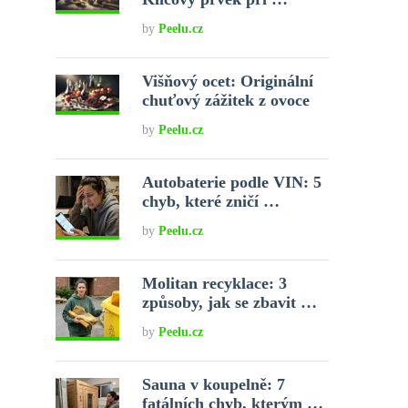
by
Peelu.cz
Višňový ocet: Originální
chuťový zážitek z ovoce
by
Peelu.cz
Autobaterie podle VIN: 5
chyb, které zničí …
by
Peelu.cz
Molitan recyklace: 3
způsoby, jak se zbavit …
by
Peelu.cz
Sauna v koupelně: 7
fatálních chyb, kterým …