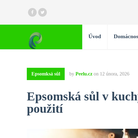
Úvod
Domácnos
Epsomksá sůl
by
Peelu.cz
on
12 února, 2026
Epsomská sůl v kuchy
použití