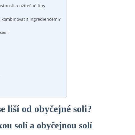
stnosti a užitečné tipy
ně kombinovat s ingrediencemi?
ncemi
?
 liší od obyčejné soli?
ou solí a obyčejnou solí