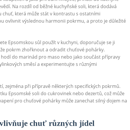
vědí. Na rozdíl od běžné kuchyňské soli, která dodává
 chuť, která může stát v kontrastu s ostatními
ou ovlivnit výslednou harmonii pokrmu, a proto je důležité
te Epsomskou sůl použít v kuchyni, doporučuje se ji
že pokrm zhořknout a odradit chuťové pohárky.
 hodí do marinád pro maso nebo jako součást přípravy
bylinkových směsí a experimentujte s různými
tí, zejména při přípravě některých specifických pokrmů.
petku Epsomské soli do cukrovinek nebo dezertů, což může
řekvapení pro chuťové pohárky může zanechat silný dojem na
vlivňuje chuť různých jídel