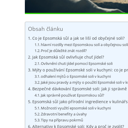
Obsah článku
Co je Epsomská sůl a jak se liší od obyčejné soli?
hlavní rozdíly mezi Epsomskou solí a obyčejnou sol
Proč je důležité znát rozdíl?
Jak Epsomská sůl ovlivňuje chuť jídel?
Ovlivnění chuti jídel pomocí Epsomské soli
Mýty o používání Epsomské soli v kuchyni: co je p
odhalení mýtů o Epsomské soli v kuchyni
Jaké jsou pravdy a mýty o použití Epsomské soli v 
Bezpečné dávkování Epsomské soli: Jak ji správně
Jak správně používat Epsomskou sůl?
Epsomská sůl jako přírodní ingredience v kulinář
Možnosti využití epsomské soli v kuchyni
Zdravotní benefity a úvahy
Tipy na přípravu pokrmů
Alternativy k Epsomské soli: Kdy a proč je zvolit?