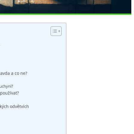
í
ravda a co ne?
kuchyni?
 používat?
ských odvětvích