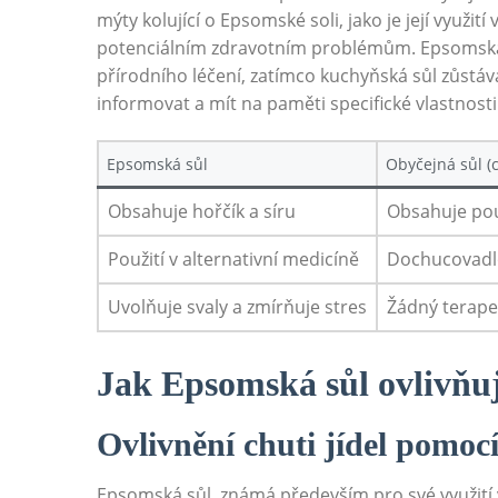
mýty kolující o Epsomské soli, jako je její využi
potenciálním zdravotním problémům. Epsomská s
přírodního léčení, zatímco kuchyňská sůl zůstá
informovat a mít na paměti specifické vlastnosti 
Epsomská sůl
Obyčejná sůl (
Obsahuje hořčík a síru
Obsahuje pou
Použití v alternativní medicíně
Dochucovadlo
Uvolňuje svaly a zmírňuje stres
Žádný terape
Jak Epsomská sůl ovlivňuj
Ovlivnění chuti jídel pomoc
Epsomská sůl, známá především pro své využití v