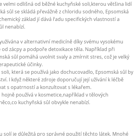
 velmi odlišná od běžné kuchyňské soli,kterou většina lidí
ká sůl se skládá převážně z chloridu sodného, Epsomská
 chemický základ jí dává řadu specifických vlastností a
l nenabízí.
yužívána v alternativní medicíně díky svému vysokému
 od zácpy a podpoře detoxikace těla. Například při
ká sůl pomáhá uvolnit svaly a zmírnit stres, což je velký
erapeutické účinky.
soli, která se používá jako dochucovadlo, Epsomská sůl by
 I když některé zdroje doporučují její užívání k léčbě
vat s opatrností a konzultovat s lékařem.
hojně používá v kosmetice,například v tělových
něco,co kuchyňská sůl obvykle nenabízí.
 solí je důležitá pro správné použití těchto látek. Mnohé