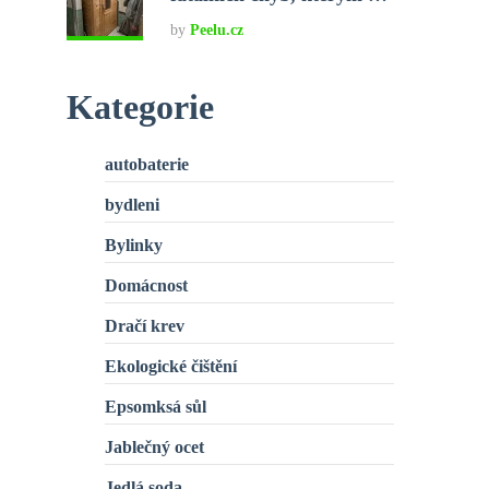
by
Peelu.cz
Kategorie
autobaterie
bydleni
Bylinky
Domácnost
Dračí krev
Ekologické čištění
Epsomksá sůl
Jablečný ocet
Jedlá soda