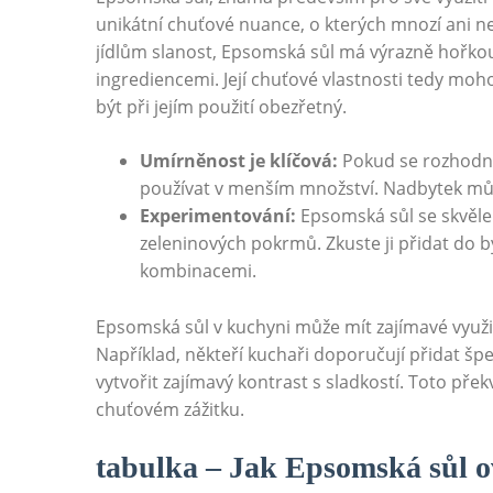
unikátní chuťové nuance, o kterých mnozí ani ne
jídlům slanost, Epsomská sůl má výrazně hořkou
ingrediencemi. Její chuťové vlastnosti tedy moh
být při jejím použití obezřetný.
Umírněnost je klíčová:
Pokud se rozhodne
používat v menším množství. Nadbytek mů
Experimentování:
Epsomská sůl se skvěle
zeleninových pokrmů. Zkuste ji přidat do 
kombinacemi.
Epsomská sůl v kuchyni může mít zajímavé využi
Například, někteří kuchaři doporučují přidat š
vytvořit zajímavý kontrast s sladkostí. Toto p
chuťovém zážitku.
tabulka – Jak Epsomská sůl o