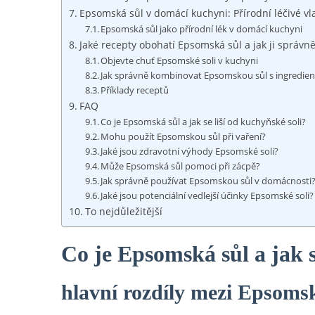
Epsomská sůl v domácí kuchyni: Přírodní léčivé vla
Epsomská sůl jako přírodní lék v domácí kuchyni
Jaké recepty obohatí Epsomská sůl a jak ji správ
Objevte chuť Epsomské soli v kuchyni
Jak správně kombinovat Epsomskou sůl s ingredie
Příklady receptů
FAQ
Co je Epsomská sůl a jak se liší od kuchyňské soli?
Mohu použít Epsomskou sůl při vaření?
Jaké jsou zdravotní výhody Epsomské soli?
Může Epsomská sůl pomoci při zácpě?
Jak správně používat Epsomskou sůl v domácnosti
Jaké jsou potenciální vedlejší účinky Epsomské soli?
To nejdůležitější
Co je Epsomská sůl a jak se
hlavní rozdíly mezi Epsomsk