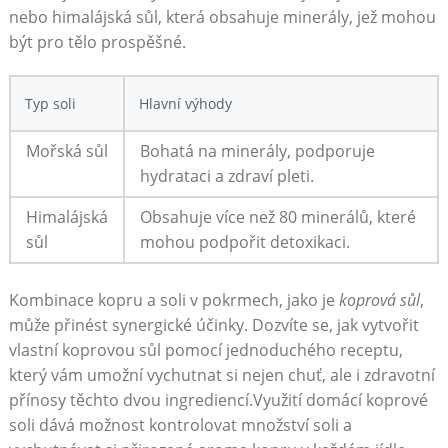
‌nebo himalájská sůl, která obsahuje⁣ minerály, jež⁤ mohou
být pro tělo prospěšné.
Typ soli
Hlavní výhody
Mořská⁤ sůl
Bohatá⁢ na⁤ minerály, podporuje
hydrataci a zdraví pleti.
Himalájská⁣
Obsahuje více než 80 minerálů, které
sůl
mohou​ podpořit detoxikaci.
Kombinace kopru a soli v pokrmech, jako je
koprová sůl
,​
může⁢ přinést synergické účinky. Dozvíte se, jak vytvořit
‌vlastní⁢ koprovou sůl ​pomocí ⁢jednoduchého receptu,
který vám umožní vychutnat si​ nejen⁢ chuť, ale i zdravotní
přínosy ​těchto ‌dvou ingrediencí.Využití ⁢domácí‍ koprové⁤
soli dává možnost kontrolovat množství⁢ soli a