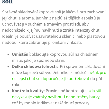
soli
Správné skladování koprové soli je klíčové pro zachování
její ⁤chuti‌ a‍ aroma. Jedním z nejdůležitějších⁤ aspektů je
⁤uchovávat ji ‌v suchém a tmavém prostředí,​ aby
nedocházelo k jejímu navlhnutí a⁢ ztrátě ‍intenzity chuti.
Ideální ‌je používat uzavíratelnou sklenici⁣ nebo ‌plastovou
nádobu, která⁤ zabraňuje pronikání vlhkosti. ‍
Umístění:
Skladujte koprovou​ sůl na chladném
místě, jako​ je ‍spíž ‌nebo skříň.
Délka skladovatelnosti:
‍ Při správném skladování
⁣může koprová sůl ⁢vydržet několik měsíců,
avšak pro
nejlepší chuť se ⁤doporučuje ji ‍spotřebovat
do půl
roku.
Kontrola kvality:
Pravidelně kontrolujte, ⁢
zda sůl
nevykazuje známky navlhnutí nebo změny barvy
,‌
což by mohlo⁤ indikovat nežádoucí procesy.