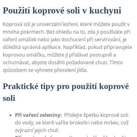
Použití koprové soli v kuchyni
Koprová sůl je⁣ univerzální ‍koření, ‌které můžete použít v
‌mnoha⁢ pokrmech. Bez ohledu na to, zda ji používáte při
vaření ‌omáček nebo ‍jako dochucení při servírování, ​je
důležitá správná aplikace. ⁢Například, pokud​ připravujete
koprovou ⁣omáčku, můžete ji přidávat postupně a
⁤ochutnávat, ​abyste ‍dosáhli‌ požadované‌ chuti. Tímto
způsobem ‍se vyhnete přesolení ‌jídla.
Praktické tipy pro použití⁣ koprové
soli
Při vaření​ zeleniny:
‍ Přidejte‌ špetku koprové ⁣soli
do vody, ve které ‍vaříte ⁣brokolici nebo⁣ mrkev, což
zvýrazní jejich chuť.