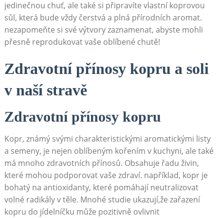
jedinečnou chuť, ale ‌také si připravíte vlastní koprovou
sůl,⁢ která bude vždy čerstvá a plná přírodních aromat.
‍nezapomeňte⁣ si své výtvory zaznamenat,‌ abyste mohli⁤
přesně reprodukovat‌ vaše oblíbené chutě!
Zdravotní přínosy kopru ⁤a⁤ soli
v ‌naší stravě
Zdravotní přínosy kopru
Kopr, ⁤známý svými​ charakteristickými aromatickými listy
a semeny, je nejen oblíbeným kořením v ⁣kuchyni, ale také
má mnoho zdravotních přínosů. Obsahuje⁣ řadu živin,​
které mohou podporovat ⁣vaše ‍zdraví. například, kopr je⁢
bohatý⁣ na⁢ antioxidanty, které pomáhají⁢ neutralizovat ​
volné ⁣radikály⁤ v těle. Mnohé studie ukazují,že zařazení
kopru do ⁤jídelníčku může pozitivně ovlivnit