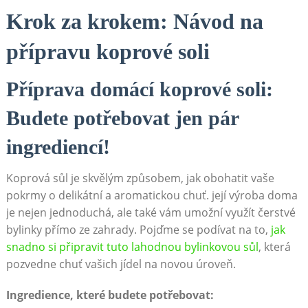
Krok za​ krokem: Návod‍ na
přípravu‌ koprové soli
Příprava domácí koprové⁢ soli:⁣
Budete potřebovat jen pár
ingrediencí!
Koprová ⁤sůl je‌ skvělým ⁢způsobem, jak obohatit⁢ vaše
pokrmy o delikátní a aromatickou chuť. ‌její ⁤výroba doma
je nejen jednoduchá, ⁤ale‍ také vám umožní využít čerstvé
⁣bylinky přímo ze zahrady. Pojďme se podívat na‌ to,
jak
snadno si‌ připravit ‍tuto ‌lahodnou bylinkovou sůl
, která
pozvedne chuť vašich jídel na ⁤novou úroveň.
Ingredience,⁣ které budete ​potřebovat: