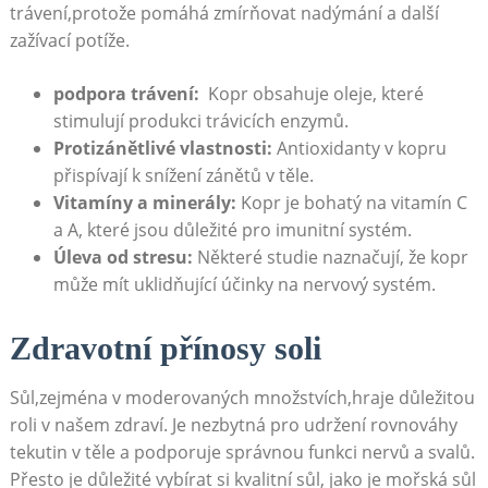
trávení,protože pomáhá zmírňovat nadýmání‍ a další
zažívací ‍potíže.
podpora trávení:
‌ Kopr obsahuje oleje, které
stimulují produkci ⁢trávicích‍ enzymů.
Protizánětlivé vlastnosti:
Antioxidanty⁣ v kopru
přispívají k snížení ⁢zánětů v těle.
Vitamíny a minerály:
Kopr ​je bohatý na vitamín C
a A, které jsou důležité pro imunitní systém.
Úleva od stresu:
Některé studie naznačují,‍ že kopr‌
může mít uklidňující účinky ⁢na nervový systém.
Zdravotní ⁤přínosy soli
Sůl,zejména v ‌moderovaných množstvích,hraje důležitou
roli⁢ v našem⁤ zdraví. Je nezbytná pro udržení rovnováhy
tekutin ⁤v těle ⁢a podporuje správnou funkci nervů a svalů.
Přesto ​je důležité vybírat si kvalitní sůl, ‍jako je mořská sůl