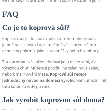
vychutnávat si přirozené aroma⁢ kopru ‌v ⁣každém ⁣jídle.
FAQ
Co je to koprová sůl?
Koprová sůl je dochucovadlo,které kombinuje⁢ sůl s
jemně nasekaným‍ koprem.⁣ Používá se především k⁢
ochucení pokrmů, jako jsou omáčky nebo brambory.
Toto​ aromatické​ koření⁤ dodává jídlu ‍nejen⁤ vůni, ale i
výraznou ⁤chuť. ⁣Můžete ji⁤ použít i na zeleninové saláty
nebo k marinování masa.⁤
Koprová sůl recept:
Jednoduchý ​návod na domácí výrobu
⁤ vám umožní mít
⁣tuto lahůdku vždy ‌po ruce.
Jak vyrobit koprovou sůl doma?