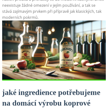
neexistuje žádné omezení⁤ v jejím používání, a tak se
stává ‌zajímavým⁢ prvkem při přípravě ⁤jak klasických, tak⁤
moderních ​pokrmů.
jaké ingredience potřebujeme
na ⁣domácí výrobu koprové