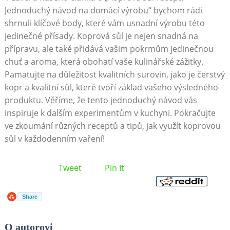
Jednoduchý návod na domácí výrobu“ bychom rádi
shrnuli‌ klíčové body,⁤ které vám usnadní výrobu této
jedinečné přísady.‍ Koprová sůl je nejen snadná⁤ na
přípravu, ale také ​přidává vašim pokrmům jedinečnou
chuť ⁤a ‍aroma, ⁤která⁢ obohatí‍ vaše kulinářské zážitky.
Pamatujte⁤ na důležitost kvalitních surovin, jako je čerstvý
kopr a kvalitní sůl, které tvoří základ vašeho výsledného
‌produktu.⁣ Věříme, že​ tento jednoduchý návod vás
inspiruje k dalším experimentům v kuchyni. ⁢Pokračujte
ve zkoumání různých receptů ‍a tipů, ​jak využít​ koprovou
‌sůl ⁢v každodenním ‌vaření!
Tweet
Pin It
Share
O autorovi