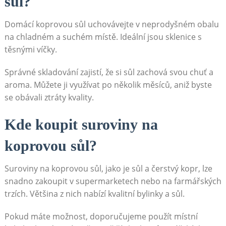
sůl?
Domácí koprovou⁣ sůl uchovávejte v neprodyšném obalu
na chladném⁣ a suchém ⁢místě. ⁣Ideální⁢ jsou​ sklenice s
těsnými víčky.
Správné skladování zajistí, že si ⁢sůl ⁣zachová svou chuť a‌
aroma. Můžete ji využívat‍ po několik měsíců, ⁣aniž byste
⁢se obávali⁤ ztráty ⁤kvality.
Kde koupit ⁣suroviny ⁢na
koprovou sůl?
Suroviny na koprovou⁤ sůl, jako je sůl⁢ a čerstvý kopr, lze
⁢snadno zakoupit v supermarketech​ nebo ⁣na farmářských
⁤trzích. Většina ⁢z⁣ nich ⁣nabízí kvalitní bylinky a ⁢sůl.
Pokud máte možnost,​ doporučujeme použít místní