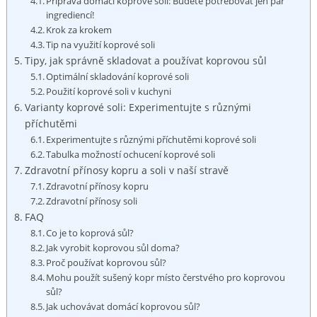
Příprava domácí koprové⁢ soli:⁣ Budete potřebovat jen pár
ingrediencí!
Krok za krokem
Tip​ na využití koprové soli
Tipy, jak správně skladovat a používat koprovou sůl
Optimální skladování koprové soli
Použití koprové soli v kuchyni
Varianty koprové soli: Experimentujte s různými
příchutěmi
Experimentujte s různými příchutěmi koprové soli
Tabulka možností​ ochucení ⁤koprové soli
Zdravotní přínosy kopru ⁤a⁤ soli v ‌naší stravě
Zdravotní přínosy kopru
Zdravotní ⁤přínosy soli
FAQ
Co je to koprová sůl?
Jak vyrobit koprovou sůl doma?
Proč používat koprovou‌ sůl?
Mohu použít ⁢sušený kopr místo čerstvého pro ⁣koprovou⁣
sůl?
Jak uchovávat domácí ‍koprovou sůl?