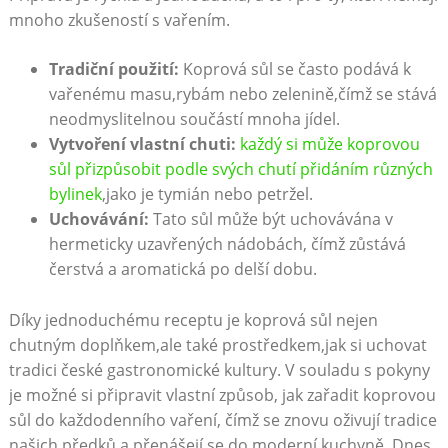
mnoho zkušeností s⁤ vařením.
Tradiční ⁣použití:
Koprová sůl ​se často podává k
vařenému masu,rybám nebo ⁤zelenině,čímž se stává
neodmyslitelnou součástí mnoha jídel.
Vytvoření vlastní‍ chuti:
každý si ‌může koprovou
sůl přizpůsobit podle svých chutí ⁢přidáním různých
bylinek
,jako je tymián nebo petržel.
Uchovávání:
Tato sůl může být uchovávána ⁢v
hermeticky uzavřených nádobách,‌ čímž ⁢zůstává
čerstvá a aromatická po delší dobu.
Díky jednoduchému receptu⁢ je ‍koprová sůl nejen
⁤chutným doplňkem,ale také prostředkem,jak⁣ si uchovat
‍tradici české gastronomické kultury. V souladu​ s pokyny
⁢je možné si‌ připravit ‌vlastní způsob, ⁣jak⁤ zařadit koprovou
‌sůl do ⁤každodenního vaření, čímž se znovu oživují tradice
našich ‌předků a přenášejí se do moderní kuchyně. Dnes