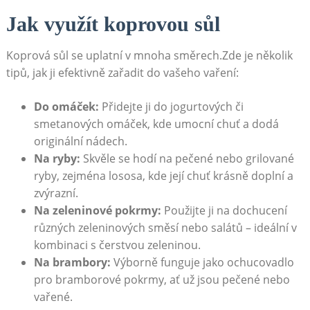
Jak využít koprovou sůl
Koprová sůl se uplatní⁤ v mnoha směrech.Zde ‌je ⁤několik
‌tipů, jak ji‍ efektivně zařadit do vašeho ‍vaření:
Do omáček:
Přidejte ji do ⁤jogurtových⁣ či
smetanových ​omáček, kde umocní⁣ chuť a dodá
originální nádech.
Na​ ryby:
Skvěle se hodí ⁢na pečené nebo grilované
ryby, zejména ‍lososa, kde její chuť ‌krásně doplní a⁤
zvýrazní.
Na⁣ zeleninové pokrmy:
Použijte ​ji na ‍dochucení
různých zeleninových směsí nebo salátů – ideální​ v
kombinaci ⁤s čerstvou zeleninou.
Na brambory:
Výborně funguje ⁣jako ochucovadlo
⁤pro ‍bramborové pokrmy, ať​ už jsou pečené nebo
⁤vařené.