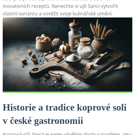
inovativních receptů. Nenechte⁣ si ujít ‌šanci vytvořit
vlastní variantu a osvěžit svoje kulinářské umění.
Historie⁤ a tradice koprové ⁤soli
v české gastronomii
Koprová sůl, která ‍je nejen⁢ skvělým dochucovadlem, ale i