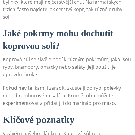
bylinky, které mají nejčerstvější chuť.Na⁢ farmářských
trzích často najdete jak čerstvý kopr, tak různé⁤ druhy
soli.
Jaké pokrmy mohu dochutit
‍koprovou solí?
Koprová ⁣sůl se skvěle hodí k různým ​pokrmům, jako ​jsou
ryby, brambory, omáčky nebo‌ saláty. Její ‍použití ‍je
opravdu​ široké.
Pokud nevíte, kam ji ⁣zařadit, zkuste ji do rybí polévky
nebo bramborového salátu.​ Kromě ⁤toho ‌můžete
experimentovat a přidat ji i‌ do ⁢marinád pro maso.
Klíčové poznatky
V závěru našeho ‍článku o „Koprová sůl ‍recept: