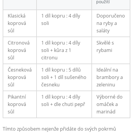
použití
Klasická
1 díl‍ kopru : ⁣4 díly
Doporučeno
koprová​
soli
na ryby a
sůl
saláty
Citronová
1⁣ díl kopru ‍: 4 díly
Skvělé s
koprová
soli + ⁣kůra z​ 1
rybami
sůl
citronu
Česneková
1 díl kopru : 5 ‌dílů
Ideální na
koprová
soli +⁤ 1 díl⁤ sušeného
brambory a
sůl
česneku
zeleninu
Pikantní
1 díl kopru ‍: 4⁣ díly
Výborné do
⁢koprová
soli + dle chuti ⁢pepř
omáček a
sůl
marinád
Tímto způsobem nejenže⁢ přidáte do⁤ svých pokrmů