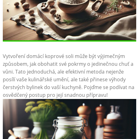
Vytvoření domácí koprové soli může být​ výjimečným
způsobem, ​jak obohatit své pokrmy o jedinečnou chuť a
vůni. Tato jednoduchá, ale efektivní metoda nejenže⁢
posílí vaše kulinářské umění, ale ‌také přinese výhody
čerstvých bylinek do vaší⁣ kuchyně. Pojďme se podívat​ na‌
osvědčený postup‍ pro ‌její snadnou přípravu!