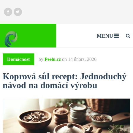
MENU
Domácnost
by
Peelu.cz
on
14 února, 2026
Koprová sůl recept: Jednoduchý
návod na domácí výrobu