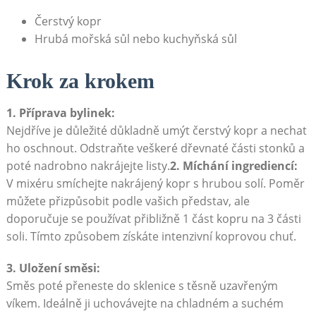
Čerstvý ⁤kopr
Hrubá mořská sůl nebo kuchyňská ​sůl
Krok za krokem
1. Příprava bylinek:
Nejdříve je důležité důkladně umýt čerstvý kopr a nechat​
ho oschnout. Odstraňte veškeré dřevnaté části stonků a
poté nadrobno ‍nakrájejte listy.
2. Míchání ingrediencí:
V mixéru smíchejte⁢ nakrájený kopr s hrubou ⁢solí.​ Poměr
‌můžete přizpůsobit podle vašich​ představ, ale
doporučuje se používat přibližně 1 část kopru‌ na 3 části
soli. Tímto způsobem⁢ získáte⁢ intenzivní koprovou chuť.
3. Uložení směsi:
Směs poté přeneste do ​sklenice s těsně uzavřeným
‌víkem. Ideálně ji uchovávejte‌ na chladném ‍a ⁣suchém⁤