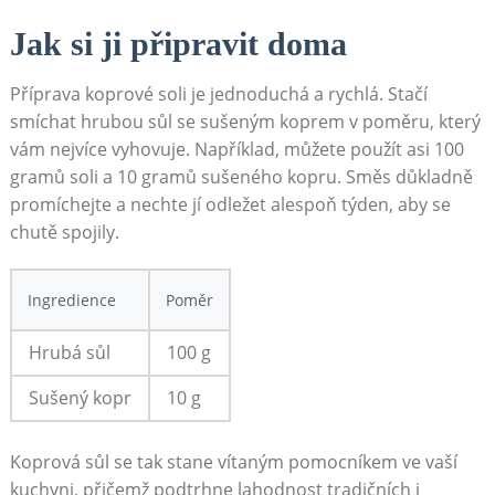
Jak ⁣si ji připravit⁤ doma
Příprava koprové soli​ je⁣ jednoduchá a rychlá.⁢ Stačí
smíchat hrubou sůl‍ se sušeným koprem ⁣v poměru,‌ který
⁢vám nejvíce vyhovuje. Například, ‍můžete použít asi 100
gramů ⁤soli a 10 gramů sušeného kopru. Směs ‌důkladně
⁤promíchejte a nechte jí odležet alespoň‌ týden, aby se
chutě ​spojily.
Ingredience
Poměr
Hrubá sůl
100 g
Sušený kopr
10 g
Koprová sůl se tak stane⁣ vítaným pomocníkem‌ ve ⁤vaší
‌kuchyni, přičemž ​podtrhne lahodnost⁣ tradičních i