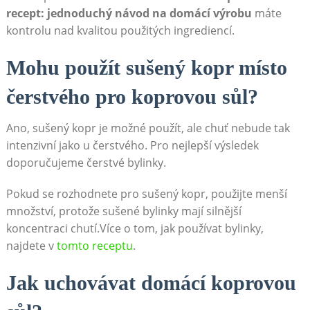
recept: jednoduchý⁤ návod ‌na domácí výrobu
máte
kontrolu ​nad kvalitou použitých ingrediencí.
Mohu použít ⁢sušený kopr místo
čerstvého pro ⁣koprovou⁣ sůl?
Ano,⁤ sušený kopr je možné ​použít, ale chuť nebude​ tak‍
intenzivní ⁣jako u čerstvého.‍ Pro nejlepší výsledek
doporučujeme čerstvé ​bylinky.
Pokud se rozhodnete⁢ pro sušený kopr, použijte menší
⁣množství, protože sušené ⁣bylinky mají silnější​
koncentraci ​chutí.Více ⁢o‍ tom,⁤ jak používat ⁣bylinky,
najdete v
tomto receptu
.
Jak uchovávat domácí ‍koprovou