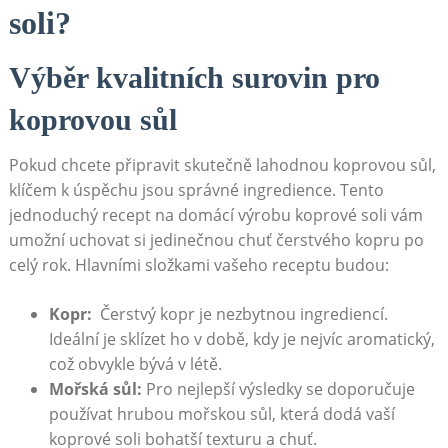
soli?
Výběr kvalitních surovin ⁤pro
koprovou ‌sůl
Pokud chcete připravit​ skutečně​ lahodnou koprovou ‍sůl,
klíčem ⁣k úspěchu jsou správné ingredience. Tento​
jednoduchý recept na domácí​ výrobu koprové soli vám
umožní⁣ uchovat si jedinečnou chuť čerstvého⁣ kopru po
celý ⁢rok. Hlavními ​složkami vašeho receptu budou:
Kopr:
⁢ Čerstvý kopr je⁣ nezbytnou ingrediencí.
Ideální je sklízet ⁣ho v době, kdy ⁤je nejvíc aromatický,
což obvykle bývá⁢ v létě.
Mořská ⁤sůl:
Pro nejlepší​ výsledky se doporučuje
⁢používat ​hrubou ‍mořskou sůl, která​ dodá vaší
koprové soli bohatší texturu a chuť.