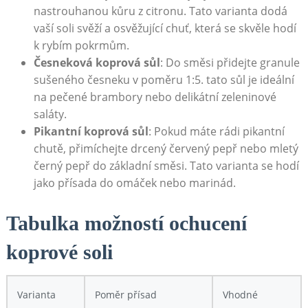
nastrouhanou kůru z citronu. ⁤Tato varianta ⁣dodá
‍vaší soli svěží a osvěžující chuť, která se skvěle hodí
k rybím⁢ pokrmům.
Česneková koprová sůl
: ‍Do ‍směsi přidejte granule
sušeného⁤ česneku v poměru 1:5.⁣ tato ⁤sůl je ideální
na⁣ pečené brambory⁤ nebo delikátní zeleninové
saláty.
Pikantní koprová sůl
: Pokud⁤ máte rádi pikantní
chutě, přimíchejte drcený‌ červený ⁢pepř nebo mletý
černý pepř​ do základní směsi. Tato varianta ⁣se hodí⁣
jako přísada do omáček nebo marinád.
Tabulka možností​ ochucení
⁤koprové soli
Varianta
Poměr přísad
Vhodné