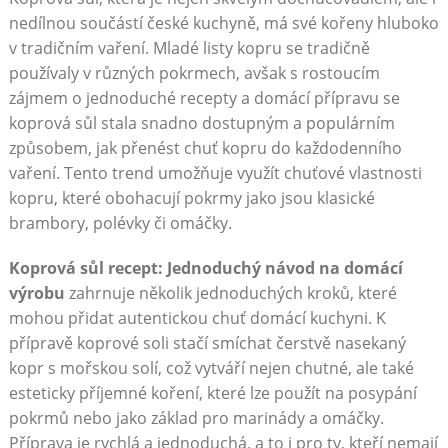
nedílnou ​součástí české kuchyně, má své kořeny hluboko
v tradičním vaření. Mladé listy kopru ‌se​ tradičně
používaly v různých ⁣pokrmech, ⁢avšak s rostoucím
zájmem o jednoduché recepty a domácí přípravu se
koprová sůl ‌stala snadno ⁢dostupným‍ a ‍populárním
způsobem, jak⁤ přenést chuť kopru ⁣do každodenního
vaření. Tento‍ trend umožňuje využít chuťové⁣ vlastnosti
⁣kopru, které obohacují pokrmy jako jsou‍ klasické‌
brambory, ⁣polévky či omáčky.
Koprová sůl recept: Jednoduchý ‍návod na domácí
výrobu
⁣zahrnuje‍ několik jednoduchých kroků, které
mohou ⁣přidat autentickou chuť domácí⁤ kuchyni. K
přípravě koprové soli stačí smíchat čerstvě nasekaný
kopr⁢ s mořskou solí, což vytváří nejen chutné, ‌ale také⁣
esteticky⁣ příjemné ​koření, které⁢ lze⁤ použít na posypání
‍pokrmů nebo jako‍ základ ⁤pro marinády a ⁢omáčky.
Příprava‌ je⁢ rychlá a jednoduchá, a to‌ i pro ty, kteří nemají⁤