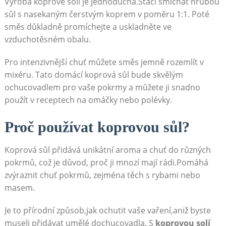
Výroba koprové​ soli ⁢je ⁤jednoduchá.Stačí ‌smíchat hrubou
sůl ⁣s nasekaným ‌čerstvým koprem v poměru 1:1. Poté
směs ‍důkladně promíchejte a‍ uskladněte ve
vzduchotěsném obalu.
Pro intenzivnější chuť‌ můžete směs jemně rozemlít v
mixéru. Tato domácí koprová ⁢sůl bude skvělým
ochucovadlem‌ pro vaše pokrmy a můžete ​ji snadno
použít v ​receptech na omáčky nebo polévky.
Proč používat koprovou‌ sůl?
Koprová sůl přidává unikátní‌ aroma a⁤ chuť do různých
pokrmů, což je důvod, proč ji mnozí mají rádi.Pomáhá​
zvýraznit chuť pokrmů, zejména těch‌ s rybami nebo
masem.
Je to přírodní způsob,jak ochutit ‍vaše vaření,aniž⁣ byste
⁢museli přidávat umělé dochucovadla.​ S
koprovou ⁢solí