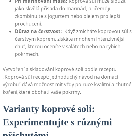
Při marinování⁤ masa:
Koprová sůl může sloužit
jako skvělá přísada do ​marinád, přičemž ji
zkombinujte s jogurtem nebo olejem⁢ pro lepší
prochucení.
Důraz na čerstvost:
‍ Když zmícháte koprovou sůl s
čerstvým koprem, získáte mnohem ⁤intenzivnější
chuť, kterou ⁣oceníte v salátech⁢ nebo na⁣ rybích
pokrmech.
Vytvoření ⁣a skladování‍ koprové soli ⁣podle receptu⁢
„Koprová sůl recept: Jednoduchý návod na ‌domácí⁤
výrobu“ dává možnost mít vždy⁣ po ruce kvalitní a chutné
koření,které obohatí vaše pokrmy.
Varianty koprové soli:
Experimentujte s různými
příchutěmi