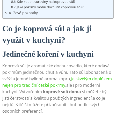
Kde koupit ⁣suroviny ⁢na koprovou sůl?
Jaké pokrmy mohu dochutit ‍koprovou solí?
Klíčové poznatky
Co je koprová sůl a jak ji ​
využít v kuchyni?
Jedinečné koření v ‌kuchyni
Koprová sůl je aromatické dochucovadlo, které dodává
pokrmům jedinečnou chuť a vůni. Tato sůl,obohacená​ o
svěží a jemně bylinné aroma kopru,
je ​skvělým ‍doplňkem
nejen pro tradiční české ‌pokrmy
,ale i pro moderní
kuchyni. ​Vytvořením
koprové soli​ doma
si⁣ můžete‌ být​
jisti čerstvostí a ​kvalitou použitých ingrediencí,a ​co je
⁣nejdůležitější,můžete⁢ přizpůsobit ‍chuť podle svých‍
osobních preferencí.