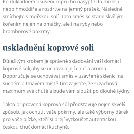
Po⁤ důkladném usušení kopru ​ho ⁣nasypte do⁢ mixéru
nebo hmoždíře a rozdrťte na jemný prášek.⁤ Následně
smíchejte s mořskou ⁤solí. Tato směs se stane skvělým
kořením nejen⁣ na omáčky, ‍ale i na ryby​ nebo
bramborové pokrmy.
uskladnění koprové soli
Důležitým krokem je správné skladování vaší domácí
koprové soli,aby se uchovala ​její‌ chuť a aroma.
Doporučuje se uchovávat směs v uzavřené sklenici na‍
suchém a‍ tmavém místě.Tím zajistíte, že si zachová
maximum své chutě a bude vám sloužit po dlouhé ​týdny.
Takto připravená koprová sůl představuje ‌nejen skvělý
způsob, jak ochutit vaše pokrmy, ⁢ale také výborný dárek
⁣pro ‍vaše blízké, kteří ⁤si přejí ​vyzkoušet ⁣autentickou
českou chuť domácí kuchyně.