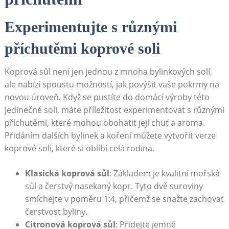
Experimentujte s různými
příchutěmi koprové soli
Koprová sůl není jen jednou z mnoha ‍bylinkových solí,
ale nabízí spoustu⁣ možností, jak povýšit ⁣vaše pokrmy na
novou‍ úroveň. ‍Když se pustíte do domácí výroby ​této
jedinečné soli, máte ‌příležitost experimentovat s různými
příchutěmi, které mohou obohatit její chuť a ⁢aroma.
Přidáním dalších bylinek a koření můžete⁢ vytvořit⁢ verze
koprové⁤ soli, které⁢ si oblíbí celá rodina.
Klasická koprová sůl
: Základem je kvalitní ⁣mořská
sůl a čerstvý nasekaný kopr. Tyto dvě suroviny
smíchejte v poměru 1:4, přičemž se snažte zachovat⁢
čerstvost byliny.
Citronová koprová sůl
: ‌Přidejte ‌jemně