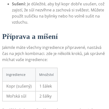
Sušení:
Je‌ důležité, aby byl kopr dobře usušen,​ což
zajistí, že⁣ sůl⁢ nezvlhne a zachová si svěžest. Můžete
použít sušičku ​na bylinky nebo ho volně sušit na​
vzduchu.
Příprava a‍ míšení
Jakmile máte všechny ingredience​ připravené, nastává
čas ‍na jejich kombinaci. zde⁢ je několik kroků, ⁣jak⁤ správně
míchat vaše ingredience:
Ingredience
Množství
Kopr (sušený)
1 šálek
Mořská⁣ sůl
2 šálky