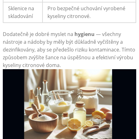
Sklenice na
Pro bezpečné uchování vyrobené
skladování
kyseliny citronové.
Dodatečně je dobré myslet na
hygienu
— všechny
nástroje a nádoby by měly být důkladně vyčištěny a
dezinfikovány, aby se předešlo riziku kontaminace. Tímto
způsobem zvýšíte šance na úspěšnou a efektivní výrobu
kyseliny citronové doma.