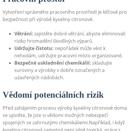
Vytvoření správného pracovního prostředí je klíčové pro
bezpečnost při výrobě kyseliny citronové.
Větrání:
zajistěte dobré větrání, abyste eliminovali
riziko hromadění škodlivých výparů.
Udržujte čistotu:
nepořádek může vést k
nehodám, udržujte pracovní místo organizované.
Bezpečné uskladnění chemikálií:
skladujte
suroviny a výrobky v dobře označených a
uzavřených nádobách.
Vědomí potenciálních rizik
Před zahájením procesu výroby kyseliny citronové doma
se ujistěte, že jste si vědomi možných nebezpečí
spojených se zahrnutými chemikáliemi.Například, i když
kyselina citronová samotná není silně toxická, práce s