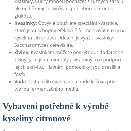
kvasinky. Cukry mohou pocházet z různých zdrojů,
ale nejběžněji se využívá spotřební cukr nebo
glukóza.
Kvasinky
: Obvykle použijete speciální kvasnice,
které jsou schopny efektivně fermentovat cukry na
kyselinu citronovou. Ideální je využít kvasinky
Saccharomyces cerevisiae.
Živiny
: Kvasinkám můžete poskytnout dodatečné
živiny, jako jsou minerály a vitamíny, což podpoří
jejich aktivitu. Hlavními pomocníky jsou draslík a
fosfor.
Voda
: Čistá a filtrovaná voda bude klíčová pro
tvorbu fermentačního média.
Vybavení potřebné k výrobě
kyseliny citronové