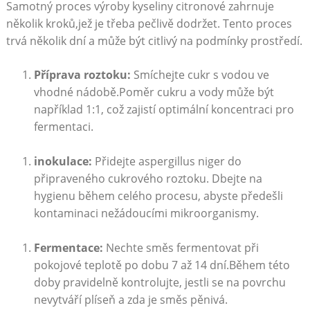
Samotný proces výroby kyseliny citronové zahrnuje
několik kroků,jež je třeba pečlivě dodržet. Tento proces
trvá několik dní a může být citlivý na podmínky prostředí.
Příprava roztoku:
Smíchejte cukr s vodou ve
vhodné nádobě.Poměr cukru a vody může být
například 1:1, což zajistí optimální koncentraci pro
fermentaci.
inokulace:
Přidejte aspergillus niger do
připraveného cukrového roztoku. Dbejte na
hygienu během celého procesu, abyste předešli
kontaminaci nežádoucími mikroorganismy.
Fermentace:
Nechte směs fermentovat při
pokojové teplotě po dobu 7 až 14 dní.Během této
doby pravidelně kontrolujte, jestli se na povrchu
nevytváří plíseň a zda je směs pěnivá.