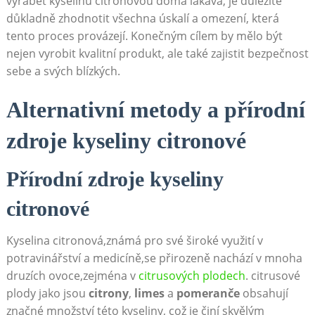
vyrábět kyselinu citronovou doma lákavá, je důležité
důkladně zhodnotit všechna úskalí a omezení, která
tento proces provázejí. Konečným cílem by mělo být
nejen vyrobit kvalitní produkt, ale také zajistit bezpečnost
sebe a svých blízkých.
Alternativní metody a přírodní
zdroje kyseliny citronové
Přírodní zdroje kyseliny
citronové
Kyselina citronová,známá pro své široké využití v
potravinářství a medicíně,se přirozeně nachází v mnoha
druzích ovoce,zejména v
citrusových plodech
. citrusové
plody jako jsou
citrony
,
limes
a
pomeranče
obsahují
značné množství této kyseliny, což je činí skvělým