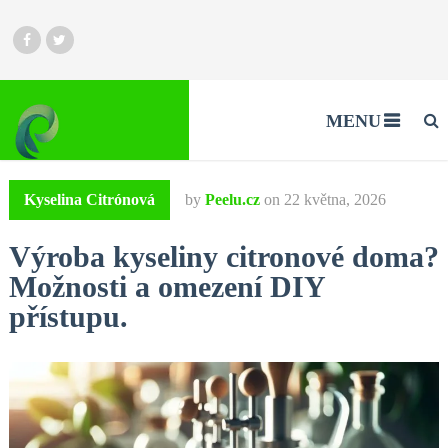
MENU
Kyselina Citrónová
by
Peelu.cz
on
22 května, 2026
Výroba kyseliny citronové doma?
Možnosti a omezení DIY
přístupu.