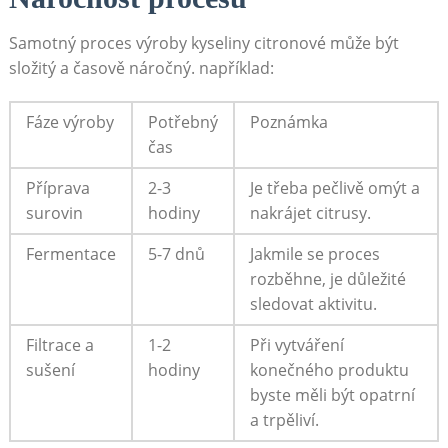
Samotný proces výroby kyseliny citronové může být
složitý a časově náročný. například:
Fáze výroby
Potřebný
Poznámka
čas
Příprava
2-3
Je třeba pečlivě omýt a
surovin
hodiny
nakrájet citrusy.
Fermentace
5-7 dnů
Jakmile se proces
rozběhne, je důležité
sledovat aktivitu.
Filtrace a
1-2
Při vytváření
sušení
hodiny
konečného produktu
byste měli být opatrní
a trpěliví.