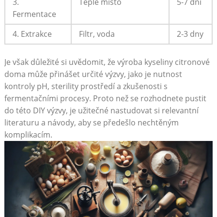
3.
Teplé místo
5-7 dní
Fermentace
4. Extrakce
Filtr, voda
2-3 dny
Je však důležité si uvědomit, že výroba kyseliny citronové
doma může přinášet určité výzvy, jako je nutnost
kontroly pH, sterility prostředí a zkušenosti s
fermentačními procesy. Proto než se rozhodnete pustit
do této DIY výzvy, je užitečné nastudovat si relevantní
literaturu a návody, aby se předešlo nechtěným
komplikacím.