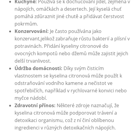
Kuchyně:
Používá se k dochucování jídel, zejména v
nápojích, omáčkách a desertech. Její kyselá chuť
pomáhá zdůraznit jiné chutě a přidávat čerstvost
pokrmům.
Konzervování:
Je často používána jako
konzervant,jelikož zabraňuje růstu bakterií a plísní v
potravinách. Přidání kyseliny citronové do
ovocných kompotů nebo džemů může zajistit jejich
delší trvanlivost.
Údržba domácnosti:
Díky svým čisticím
vlastnostem se kyselina citronová může použít k
odstraňování vodního kamene a nečistot ve
spotřebičích, například v rychlovarné konvici nebo
myčce nádobí.
Zdravotní přínos:
Některé zdroje naznačují, že
kyselina citronová může podporovat trávení a
detoxikaci organismu, což z ní činí oblíbenou
ingredienci v různých detoxikačních nápojích.