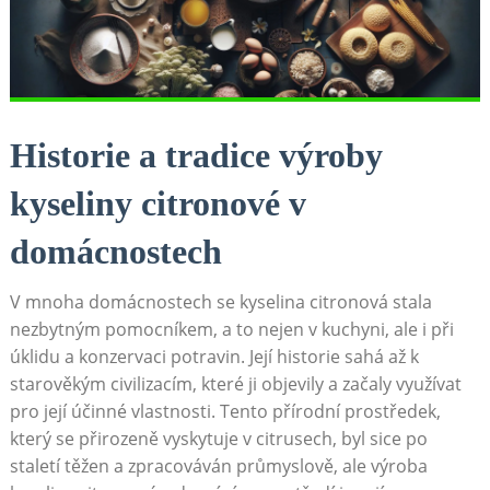
Historie a tradice výroby
kyseliny citronové v
domácnostech
V mnoha domácnostech se kyselina citronová stala
nezbytným pomocníkem, a to nejen v kuchyni, ale i při
úklidu a konzervaci potravin. Její historie sahá až k
starověkým civilizacím, které ji objevily a začaly využívat
pro její účinné vlastnosti. Tento přírodní prostředek,
který se přirozeně vyskytuje v citrusech, byl sice po
staletí těžen a zpracováván průmyslově, ale výroba