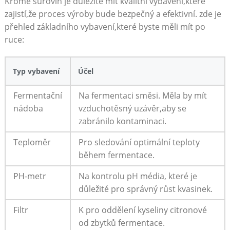
Kromě surovin je důležité mít kvalitní vybavení,které
zajistí,že proces výroby bude bezpečný a efektivní. zde je
přehled základního vybavení,které byste měli mít po
ruce:
Typ vybavení
Účel
Fermentační
Na fermentaci směsi. Měla by mít
nádoba
vzduchotěsný uzávěr,aby se
zabránilo kontaminaci.
Teploměr
Pro sledování optimální teploty
během fermentace.
PH-metr
Na kontrolu pH média, které je
důležité pro správný růst kvasinek.
Filtr
K pro oddělení kyseliny citronové
od zbytků fermentace.