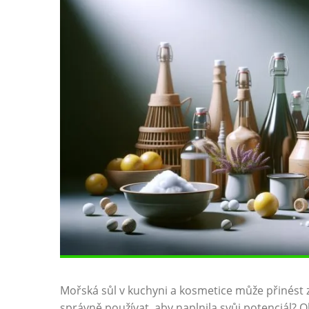
Mořská sůl v kuchyni a‌ kosmetice může ​přinést zc
správně používat, ⁢aby naplnila svůj potenciál?