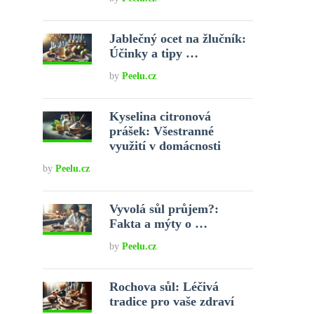
Jablečný ocet na žlučník:
Účinky a tipy …
by
Peelu.cz
Kyselina citronová
prášek: Všestranné
využití v domácnosti
by
Peelu.cz
Vyvolá sůl průjem?:
Fakta a mýty o …
by
Peelu.cz
Rochova sůl: Léčivá
tradice pro vaše zdraví