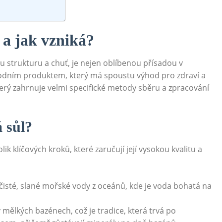
a ‍jak ‍vzniká?
strukturu a chuť, je⁢ nejen​ oblíbenou ⁢přísadou v
odním⁣ produktem, který má spoustu výhod pro zdraví a
erý zahrnuje velmi⁢ specifické metody sběru a zpracování
á sůl?
klíčových kroků, které ⁤zaručují její vysokou ⁤kvalitu‍ a
isté, ‍slané mořské vody z oceánů, kde je voda bohatá ⁤na
v mělkých bazénech, což je tradice, ⁢která trvá po