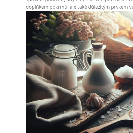
doplňkem ⁣pokrmů, ⁤ale také důležitým prvkem ve