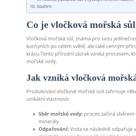
Souhrn
Co je ‍vločková mořská sůl 
Vločková mořská sůl, známá pro svou jedinečnou 
kuchyních po celém světě, ale také cenným přír
krásu.Tento přírodní zázrak vzniká procesem, kt
mořské ⁢vody.
Jak⁣ vzniká⁤ vločková mořsk
Produkování vločkové mořské soli zahrnuje několik 
⁢unikátní vlastnosti:
Sběr mořské vody:
proces začíná sběrem č
minerály.
Odpařování:
‌Voda se ⁤následně ⁢odpařuje ‍