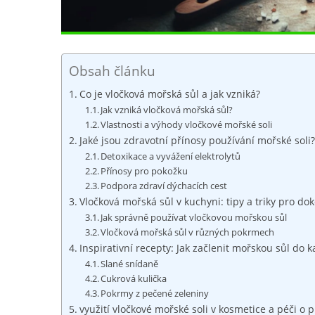
Obsah článku
Co je ‍vločková mořská sůl a ‍jak ‍vzniká?
Jak⁣ vzniká⁤ vločková mořská sůl?
Vlastnosti a výhody ‍vločkové mořské soli
Jaké jsou zdravotní přínosy používání mořské soli?
Detoxikace a vyvážení elektrolytů
Přínosy pro pokožku
Podpora zdraví dýchacích cest
Vločková mořská⁤ sůl v kuchyni: tipy ‍a​ triky pro d
Jak správně používat vločkovou mořskou‍ sůl
Vločková mořská sůl v různých pokrmech
Inspirativní recepty: Jak⁣ začlenit mořskou sůl do 
Slané snídaně
Cukrová kulička
Pokrmy z pečené zeleniny
využití vločkové mořské⁣ soli v ​kosmetice a péči⁣ o p