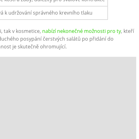
vá​ k udržování⁢ správného krevního tlaku
i, tak v kosmetice,​
nabízí⁣ nekonečné možnosti pro ty
, kteří
oduchého posypání čerstvých salátů po⁤ přidání do
nost je ⁤skutečně ⁤ohromující.