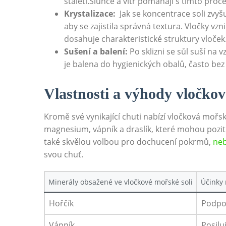
⁢staletí.Slunce a vítr ⁤pomáhají⁤ s tímto⁣ pr
Krystalizace:
⁢ Jak⁤ se koncentrace soli zvyš
aby‌ se zajistila správná textura. Vločky⁤ vzn
dosahuje ‌charakteristické struktury vloček
Sušení⁢ a balení:
Po sklizni se sůl‍ suší​ na
je balena do hygienických obalů, často⁢ bez 
Vlastnosti a výhody ‍vločkov
Kromě⁣ své vynikající chuti nabízí vločková mořská
magnesium, ⁣vápník ​a draslík, které mohou⁣ pozitiv
⁣také skvělou volbou pro‌ dochucení pokrmů,
neb
svou chuť.
Minerály obsažené⁤ ve⁣ vločkové⁢ mořské soli
Účinky 
Hořčík
Podpor
Vápník
Posilu