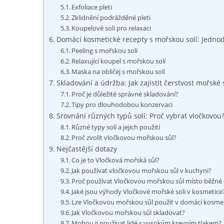
Exfoliace pleti
Zklidnění podrážděné ‍pleti
Koupelové⁤ soli pro relaxaci
Domácí kosmetické recepty s mořskou solí:‍ Jedno
Peeling s ​mořskou⁤ solí
Relaxující koupel s mořskou solí
Maska na ⁢obličej ⁤s mořskou solí
Skladování a údržba: Jak zajistit čerstvost mořské 
Proč je důležité správné skladování?
Tipy pro dlouhodobou​ konzervaci
Srovnání různých typů solí: Proč vybrat‌ vločkovou
Různé typy‍ solí a jejich použití
Proč zvolit vločkovou⁤ mořskou‌ sůl?
Nejčastější dotazy
Co je to Vločková mořská sůl?
Jak ‌používat​ vločkovou mořskou sůl⁤ v kuchyni?
Proč používat Vločkovou mořskou sůl místo⁢ běžné ‌
Jaké jsou výhody Vločkové ​mořské soli ⁢v ⁤kosmetice
Lze ⁤Vločkovou mořskou ‍sůl ⁢použít v domácí kosme
Jak Vločkovou mořskou sůl skladovat?
Mohou ji používat lidé s vysokým krevním tlakem?