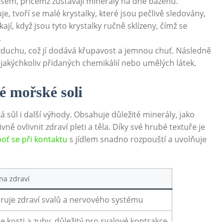
ocesem,​ přičemž zůstávají minerály ⁢na dně bazénů.
uje, tvoří se malé krystalky, které jsou pečlivě sledovány,
ikají, když⁣ jsou tyto krystalky ručně sklízeny, čímž se
.
 vzduchu, což​ jí ⁤dodává ​křupavost a jemnou chuť. Následně
⁢jakýchkoliv‍ přidaných⁢ chemikálií nebo⁣ umělých látek.
é mořské soli
⁤ sůl i další výhody. Obsahuje důležité minerály, jako‍
ně ⁤ovlivnit zdraví pleti a těla. Díky své hrubé textuře je
oť⁢ se při kontaktu
s jídlem snadno ⁢rozpouští ⁢a uvolňuje
na zdraví
uje zdraví ⁢svalů a nervového systému
je kosti a‍ zuby, důležitý pro⁢ svalové kontrakce