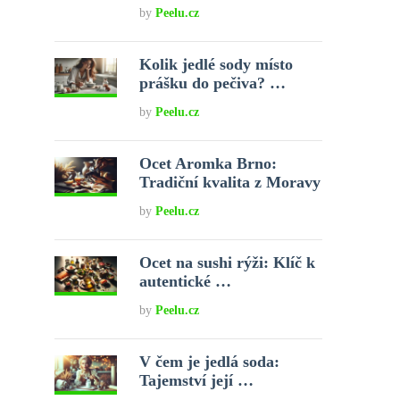
by
Peelu.cz
Kolik jedlé sody místo
prášku do pečiva? …
by
Peelu.cz
Ocet Aromka Brno:
Tradiční kvalita z Moravy
by
Peelu.cz
Ocet na sushi rýži: Klíč k
autentické …
by
Peelu.cz
V čem je jedlá soda:
Tajemství její …