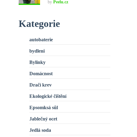
by
Peelu.cz
Kategorie
autobaterie
bydleni
Bylinky
Domácnost
Dračí krev
Ekologické čištění
Epsomksá sůl
Jablečný ocet
Jedlá soda