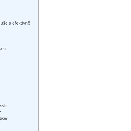
duše a efektivně
soli
?
soli?
?
tice?