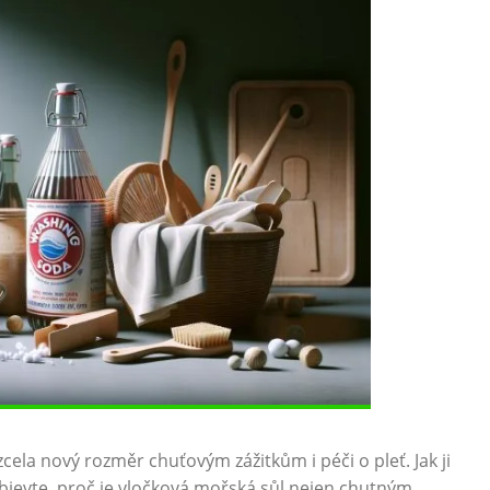
ela ⁣nový rozměr chuťovým‍ zážitkům⁤ i péči o‍ pleť. Jak ji
 Objevte, proč je vločková mořská sůl nejen chutným