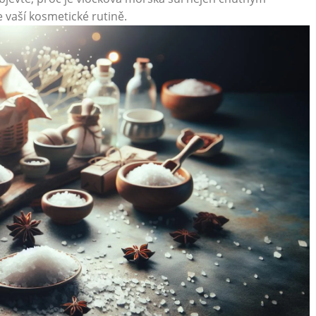
 vaší kosmetické rutině.