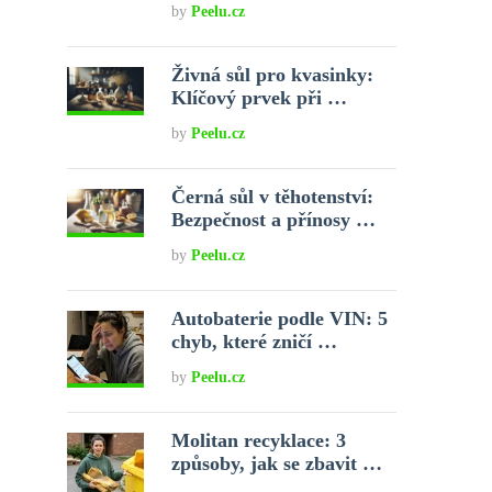
by
Peelu.cz
Živná sůl pro kvasinky:
Klíčový prvek při …
by
Peelu.cz
Černá sůl v těhotenství:
Bezpečnost a přínosy …
by
Peelu.cz
Autobaterie podle VIN: 5
chyb, které zničí …
by
Peelu.cz
Molitan recyklace: 3
způsoby, jak se zbavit …