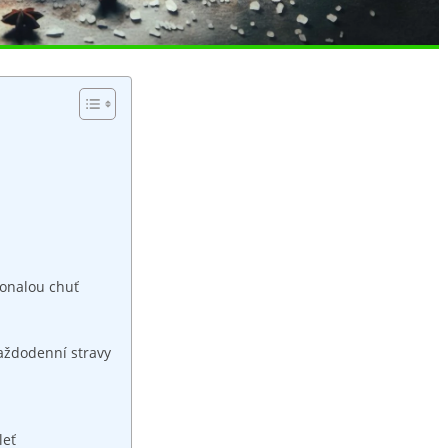
okonalou chuť
‌každodenní stravy
leť