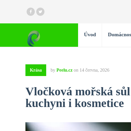
Úvod
Domácnos
Krása
by
Peelu.cz
on
14 června, 2026
Vločková mořská sůl:
kuchyni i kosmetice