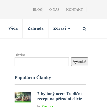
BLOG
O NÁS
KONTAKT
Věda
Zahrada
Zdraví
Hledat
Vyhledat!
Populární Články
7-bylinný ocet: Tradiční
recept na přírodní elixír
by
Peelu.cz