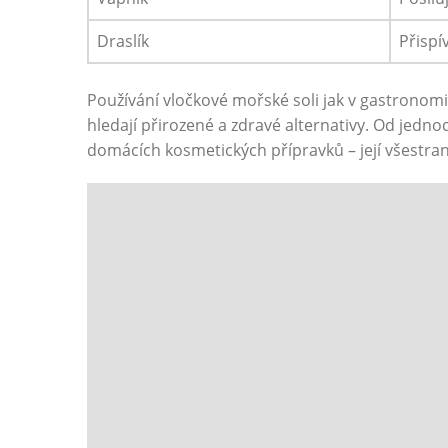
Draslík
Přispí
Používání vločkové​ mořské soli ⁤jak‌ v ⁣gastronomi
hledají přirozené a zdravé ⁣alternativy. Od jedn
domácích kosmetických ⁤přípravků – její všestran