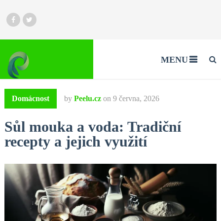
MENU
Domácnost
by
Peelu.cz
on
9 června, 2026
Sůl mouka a voda: Tradiční
recepty a jejich využití