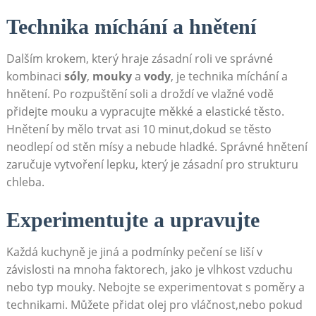
Technika míchání a hnětení
Dalším krokem, který hraje zásadní roli ve správné
kombinaci
sóly
,
mouky
a
vody
, je technika míchání a
hnětení. Po rozpuštění soli a droždí ve vlažné vodě
přidejte mouku a vypracujte měkké a elastické těsto.
Hnětení by mělo trvat asi 10 minut,dokud se těsto
neodlepí od stěn mísy a nebude hladké. Správné hnětení
zaručuje vytvoření lepku, který je zásadní pro strukturu
chleba.
Experimentujte a upravujte
Každá kuchyně je jiná a podmínky pečení se liší v
závislosti na mnoha faktorech, jako je vlhkost vzduchu
nebo typ mouky. Nebojte se experimentovat s poměry a
technikami. Můžete přidat olej pro vláčnost,nebo pokud