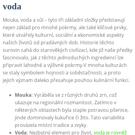
voda
Mouka, voda a sůl – tyto tři základní složky představují
nejen základ pro mnohé pokrmy, ale také klíčové prvky,
které utvářely kulturní, sociální a ekonomické aspekty
našich životů od pradávných dob. Historie těchto
surovin sahá do starověkých civilizací, kde již naše předky
fascinovalo, jak z těchto jednoduchých ingrediencí lze
připravit lahodné a výživné pokrmy.V mnoha kulturách
se staly symbolem hojnosti a soběstačnosti, a proto
jejich význam daleko přesahuje pouhou kulinární funkci.
Mouka
: Vyráběla se z různých druhů zrn, což
ukazuje na regionální rozmanitost. Zatímco v
některých oblastech byla staple potravou pšenice,
jinde dominovaly kukuřice či žito. Tato variabilita
provázela místní tradice a zvyky.
Voda
: Nezbytný element pro život,
voda je rovněž