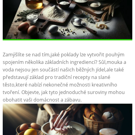
Zamýšlíte se nad tím,jaké poklady lze vytvořit pouhým
spojením několika základních ingrediencí? Sůl,mouka a
voda nejsou jen součástí našich běžných jídel,ale také
představují základ pro tradiční recepty na slané
těsto,které nabízí nekonečné možnosti kreativního
tvoření. Objevte, jak tyto jednoduché suroviny mohou
obohatit vaši domácnost a zábavu.