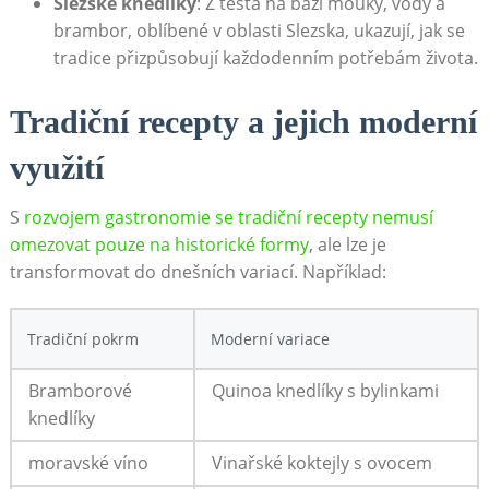
Slezské knedlíky
: Z těsta na bázi mouky, vody a
brambor, oblíbené v oblasti Slezska, ukazují, jak se
tradice přizpůsobují každodenním potřebám života.
Tradiční recepty a jejich moderní
využití
S
rozvojem gastronomie se tradiční recepty nemusí
omezovat pouze na historické formy
, ale lze je
transformovat do dnešních variací. Například:
Tradiční pokrm
Moderní variace
Bramborové
Quinoa knedlíky s bylinkami
knedlíky
moravské víno
Vinařské koktejly s ovocem