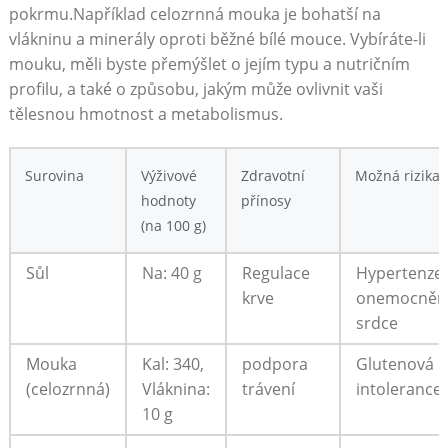
pokrmu.Například celozrnná mouka je bohatší na
vlákninu a minerály oproti běžné bílé mouce. Vybíráte-li
mouku, měli byste přemýšlet o jejím typu a nutričním
profilu, a také o způsobu, jakým může ovlivnit vaši
tělesnou hmotnost a metabolismus.
Surovina
Výživové
Zdravotní
Možná rizika
hodnoty
přínosy
(na 100 g)
Sůl
Na: 40 g
Regulace
Hypertenze,
krve
onemocněn
srdce
Mouka
Kal: 340,
podpora
Glutenová
(celozrnná)
Vláknina:
trávení
intolerance
10 g