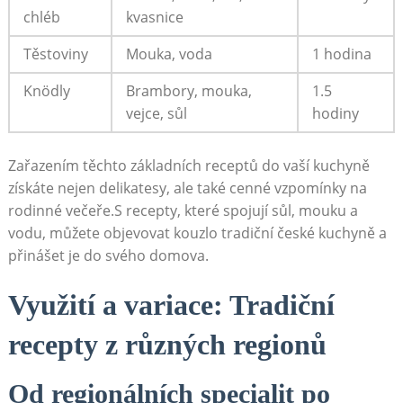
chléb
kvasnice
Těstoviny
Mouka, voda
1 hodina
Knödly
Brambory, mouka,
1.5
vejce, sůl
hodiny
Zařazením těchto základních receptů do vaší kuchyně
získáte nejen delikatesy, ale také cenné vzpomínky na
rodinné večeře.S recepty, které spojují sůl, mouku a
vodu, můžete objevovat kouzlo tradiční české kuchyně a
přinášet je do svého domova.
Využití a variace: Tradiční
recepty z různých regionů
Od regionálních specialit po