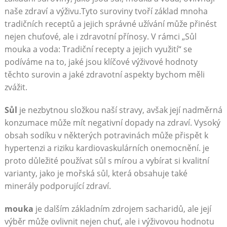
naše zdraví a výživu.Tyto suroviny tvoří základ mnoha
tradičních receptů a jejich správné užívání může přinést
nejen chuťové, ale i zdravotní přínosy. V rámci „Sůl
mouka a voda: Tradiční recepty a jejich využití“ se
podíváme na to, jaké jsou klíčové výživové hodnoty
těchto surovin a jaké zdravotní aspekty bychom měli
zvážit.
Sůl
je nezbytnou složkou naší stravy, avšak její nadměrná
konzumace může mít negativní dopady na zdraví. Vysoký
obsah sodíku v některých potravinách může přispět k
hypertenzi a riziku kardiovaskulárních onemocnění. je
proto důležité používat sůl s mírou a vybírat si kvalitní
varianty, jako je mořská sůl, která obsahuje také
minerály podporující zdraví.
mouka
je dalším základním zdrojem sacharidů, ale její
výběr může ovlivnit nejen chuť, ale i výživovou hodnotu