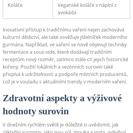
Koláče
Veganské koláče s náplní z
avokáda
Inovativní přístup k tradičnímu vaření nejen zachovává
kulturní dědictví, ale také osvěžuje jídelníček moderního
gurmána. Například, ve vaření se nově objevují techniky
fermentace a sous-vide, které dodávají tradičním
receptům nový rozměr, zatímco stále ctí jejich historické
kořeny. Použití lokálních a sezónních surovin také
přispívá k udržitelnosti a podpoře místních producentů,
což je v souladu s aktuálními trendy v moderním vaření.
Zdravotní aspekty a výživové
hodnoty surovin
V dnešním rychlém světě je důležité si uvědomit, jak
základní suroviny, jako jsou sůl, mouka a voda, ovlivňují