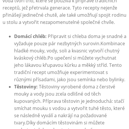
voda tvoří trio, které se používá k přípravě tradičních
receptů, jež přetrvala generace. Tyto recepty nejenže
přinášejí jedinečné chutě, ale také umožňují spojit rodinu
u stolu a vytvořit nezapomenutelné společné chvíle.
Domácí chléb:
Připravit si chleba doma je snadné a
vyžaduje pouze pár nezbytných surovin.Kombinace
hladké mouky, vody, soli a kvasnic vytvoří chutný
kváskový chléb.Po upečení si můžete vychutnat
jeho lákavou křupavou kůrku a měkký stříd. Tento
tradiční recept umožňuje experimentovat s
různými přísadami, jako jsou semínka nebo bylinky.
Těstoviny:
Těstoviny vyrobené doma z čerstvé
mouky a vody jsou zcela odlišné od těch
kupovaných. Příprava těstovin je jednoduchá: stačí
smíchat mouku s vodou a vytvořit tuhé těsto, které
se následně vyválí a nakrájí na požadované
tvary.Díky domácím těstovinám si můžete