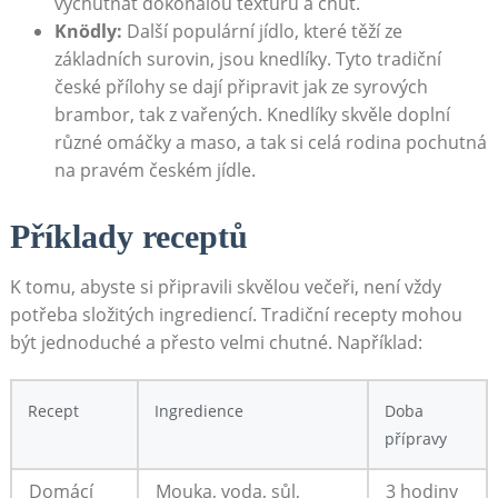
vychutnat dokonalou texturu a chuť.
Knödly:
Další populární jídlo, které těží ze
základních surovin, jsou knedlíky. Tyto tradiční
české přílohy se dají připravit jak ze syrových
brambor, tak z vařených. Knedlíky skvěle doplní
různé omáčky a maso, a tak si celá rodina pochutná
na pravém českém jídle.
Příklady receptů
K tomu, abyste si připravili skvělou večeři, není vždy
potřeba složitých ingrediencí. Tradiční recepty mohou
být jednoduché a přesto velmi chutné. Například:
Recept
Ingredience
Doba
přípravy
Domácí
Mouka, voda, sůl,
3 hodiny