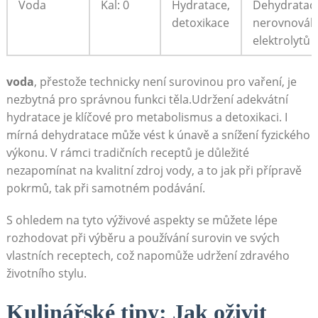
Voda
Kal: 0
Hydratace,
Dehydratac
detoxikace
nerovnováh
elektrolytů
voda
, přestože technicky není surovinou pro vaření, je
nezbytná pro správnou funkci těla.Udržení adekvátní
hydratace je klíčové pro metabolismus a detoxikaci. I
mírná dehydratace může vést k únavě a snížení fyzického
výkonu. V rámci tradičních receptů je důležité
nezapomínat na kvalitní zdroj vody, a to jak při přípravě
pokrmů, tak při samotném podávání.
S ohledem na tyto výživové aspekty se můžete lépe
rozhodovat při výběru a používání surovin ve svých
vlastních receptech, což napomůže udržení zdravého
životního stylu.
Kulinářské tipy: Jak oživit