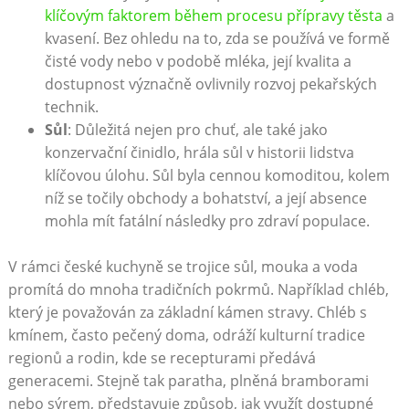
klíčovým faktorem během procesu přípravy těsta
a
kvasení. Bez ohledu na to, zda se používá ve formě
čisté vody nebo v podobě mléka, její kvalita a
dostupnost význačně ovlivnily rozvoj pekařských
technik.
Sůl
: Důležitá nejen pro chuť, ale také jako
konzervační činidlo, hrála sůl v historii lidstva
klíčovou úlohu. Sůl byla cennou komoditou, kolem
níž se točily obchody a bohatství, a její absence
mohla mít fatální následky pro zdraví populace.
V rámci české kuchyně se trojice sůl, mouka a voda
promítá do mnoha tradičních pokrmů. Například chléb,
který je považován za základní kámen stravy. Chléb s
kmínem, často pečený doma, odráží kulturní tradice
regionů a rodin, kde se recepturami předává
generacemi. Stejně tak paratha, plněná bramborami
nebo sýrem, představuje způsob, jak využít dostupné