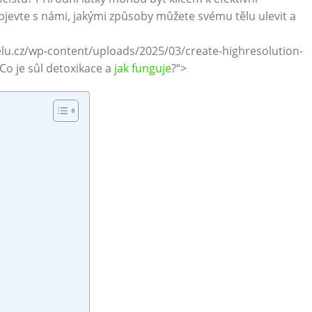
‍ Objevte ⁢s námi, jakými‌ způsoby můžete svému tělu ulevit a
elu.cz/wp-content/uploads/2025/03/create-highresolution-
o je⁢ sůl detoxikace a
jak funguje
?“>