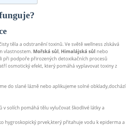
 funguje?
ce
očisty⁢ těla a odstranění toxinů. Ve světě wellness‍ získává
ým​ vlastnostem.​
Mořská sůl
,
Himalájská​ sůl
nebo
i při podpoře přirozených detoxikačních procesů
atří⁤ osmotický efekt, který pomáhá vyplavovat toxiny z
íme do slané lázně nebo aplikujeme ⁢solné obklady,dochází
v‌ solích ‌pomáhá tělu ‌vylučovat škodlivé látky‌ a
o⁤ hygroskopický⁣ prvek,který ​přitahuje vodu k epiderma a