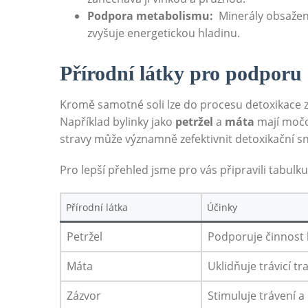
Podpora metabolismu:
​ Minerály obsažen
zvyšuje energetickou hladinu.
Přírodní látky‌ pro podporu
Kromě samotné soli lze do procesu detoxikace zapoj
Například bylinky jako
petržel
a
máta
​mají močo
stravy může⁤ významně zefektivnit detoxikační ‍sn
Pro lepší přehled jsme⁣ pro vás připravili tabulku s
Přírodní látka
Účinky
Petržel
Podporuje činnost l
Máta
Uklidňuje trávicí t
Zázvor
Stimuluje​ trávení 