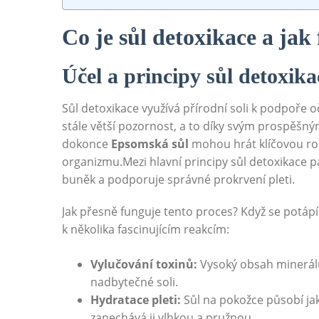
Co je sůl detoxikace ⁣a jak
Účel a principy ​sůl detoxika
Sůl ⁤detoxikace využívá přírodní‌ soli ‌k podpoře⁣ 
stále ⁣větší pozornost, a ‌to ‌díky svým ⁣prospěšn
dokonce
Epsomská sůl
mohou hrát klíčovou rol
organizmu.Mezi ⁤hlavní principy ‌sůl detoxikace p
buněk a podporuje správné prokrvení pleti. ⁤
Jak přesně funguje tento proces?‍ Když se potáp
k několika fascinujícím ⁤reakcím:
Vylučování​ toxinů:
Vysoký obsah⁢ minerálů 
nadbytečné soli.
Hydratace pleti:
Sůl na⁣ pokožce působí jak
zanechává ji‌ vlhkou a pružnou.