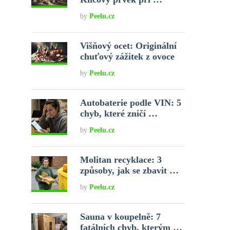
by
Peelu.cz
Višňový ocet: Originální
chuťový zážitek z ovoce
by
Peelu.cz
Autobaterie podle VIN: 5
chyb, které zničí …
by
Peelu.cz
Molitan recyklace: 3
způsoby, jak se zbavit …
by
Peelu.cz
Sauna v koupelně: 7
fatálních chyb, kterým …