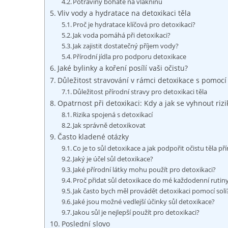
Potraviny bohaté na vlákninu
Vliv vody a⁤ hydratace na detoxikaci⁢ těla
Proč je hydratace klíčová ⁢pro detoxikaci?
Jak voda pomáhá při detoxikaci?
Jak zajistit dostatečný příjem ​vody?
Přírodní⁣ jídla ‍pro podporu detoxikace
Jaké bylinky a koření posílí⁢ vaši očistu?
Důležitost stravování⁢ v rámci detoxikace s pomocí 
Důležitost⁢ přírodní stravy pro detoxikaci těla
Opatrnost při detoxikaci: Kdy a jak ⁤se​ vyhnout riz
Rizika spojená s detoxikací
Jak správně detoxikovat
Často ⁤kladené otázky
Co je to ⁣sůl detoxikace a jak podpořit očistu těla ⁢p
Jaký je účel sůl ‍detoxikace?
Jaké​ přírodní látky mohu použít ⁢pro detoxikaci?
Proč⁤ přidat sůl detoxikace do⁢ mé ⁢každodenní rutin
Jak často bych měl provádět‍ detoxikaci pomocí soli
Jaké jsou ‌možné vedlejší ⁢účinky sůl detoxikace?
Jakou sůl ​je nejlepší⁤ použít ⁤pro detoxikaci?
Poslední slovo