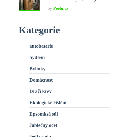
by
Peelu.cz
Kategorie
autobaterie
bydleni
Bylinky
Domácnost
Dračí krev
Ekologické čištění
Epsomksá sůl
Jablečný ocet
Jedlá soda