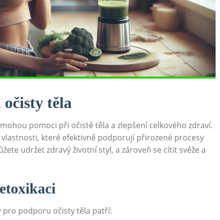
 očisty těla
 mohou⁢ pomoci ​při očistě těla a zlepšení ⁤celkového zdraví. ​
‍vlastnosti, ⁣které efektivně podporují ⁢přirozené procesy
te udržet zdravý životní styl,​ a zároveň se cítit svěže a​
etoxikaci
y pro podporu očisty těla patří: