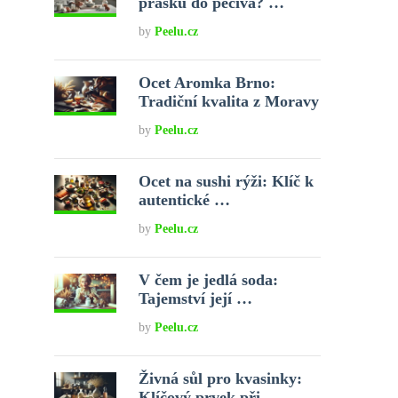
prášku do pečiva? …
by
Peelu.cz
Ocet Aromka Brno:
Tradiční kvalita z Moravy
by
Peelu.cz
Ocet na sushi rýži: Klíč k
autentické …
by
Peelu.cz
V čem je jedlá soda:
Tajemství její …
by
Peelu.cz
Živná sůl pro kvasinky:
Klíčový prvek při …