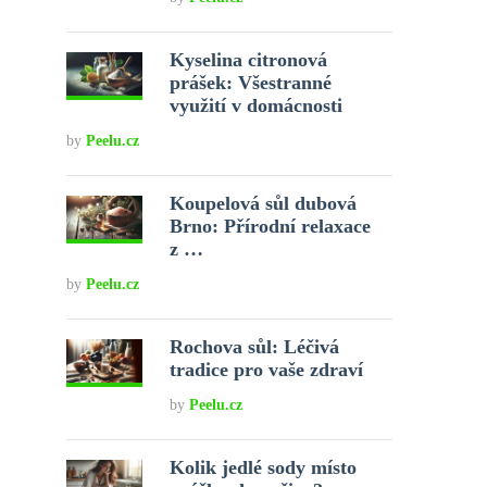
Kyselina citronová
prášek: Všestranné
využití v domácnosti
by
Peelu.cz
Koupelová sůl dubová
Brno: Přírodní relaxace
z …
by
Peelu.cz
Rochova sůl: Léčivá
tradice pro vaše zdraví
by
Peelu.cz
Kolik jedlé sody místo