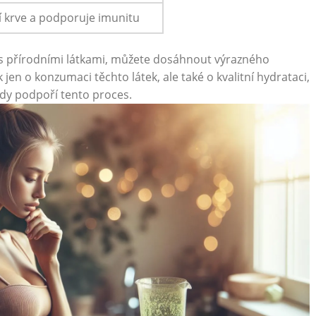
tí⁣ krve ‍a podporuje imunitu
 s přírodními ⁢látkami, ⁤můžete dosáhnout výrazného⁤
jen⁤ o konzumaci ⁢těchto látek, ‌ale také o kvalitní hydrataci,
dy​ podpoří tento proces.