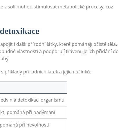
é v ​soli mohou ⁤stimulovat metabolické procesy, což
 detoxikace
it i další přírodní látky,‌ které ⁢pomáhají ‌očistě těla.
pudné ​vlastnosti⁢ a podporují trávení. Jejich přidání ​do
ahy.⁤
 příklady⁤ přírodních látek⁣ a ‍jejich účinků:
edvin a‌ detoxikaci⁢ organismu
rakt, pomáhá při nadýmání
a pomáhá ⁢při nevolnosti