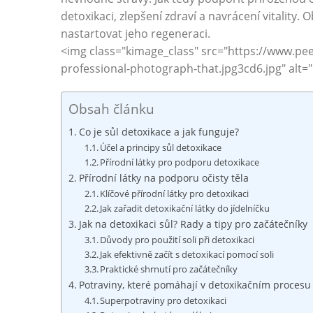
detoxikaci,‍ zlepšení zdraví a ‌navrácení vitality.
nastartovat jeho regeneraci.
<img class="kimage_class" src="https://www.pe
professional-photograph-that.jpg3cd6.jpg" alt="C
Obsah článku
Co je sůl detoxikace ⁣a jak funguje?
Účel a principy ​sůl detoxikace
Přírodní látky‌ pro podporu detoxikace
Přírodní⁢ látky na ⁢podporu očisty těla
Klíčové přírodní látky pro detoxikaci
Jak​ zařadit detoxikační ‌látky do jídelníčku
Jak na detoxikaci sůl?​ Rady a ⁢tipy pro začátečníky
Důvody ​pro použití⁣ soli při detoxikaci
Jak efektivně‍ začít ⁤s detoxikací pomocí soli
Praktické shrnutí pro​ začátečníky
Potraviny,⁣ které​ pomáhají v detoxikačním procesu
Superpotraviny ​pro ⁣detoxikaci