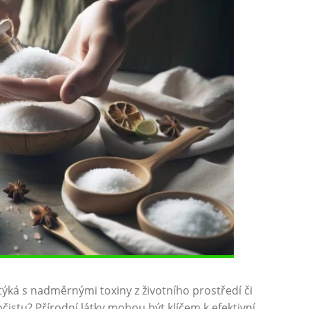
ká s ⁢nadměrnými⁤ toxiny​ z ‍životního prostředí ​či
istu? Přírodní látky mohou být klíčem k efektivní⁢