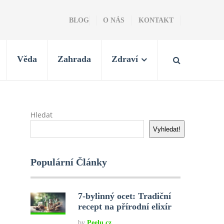
BLOG
O NÁS
KONTAKT
Věda
Zahrada
Zdraví
Hledat
Vyhledat!
Populární Články
7-bylinný ocet: Tradiční
recept na přírodní elixír
by
Peelu.cz