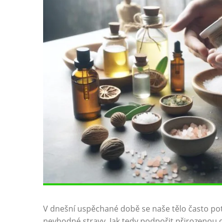
V dnešní ‍uspěchané době‌ se naše tělo často ⁤potý
nevhodné stravy. Jak tedy podpořit přirozenou oč