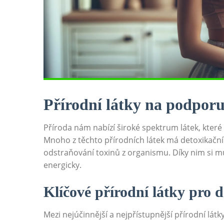
Přírodní⁢ látky na ⁢podporu
Příroda ​nám nabízí ‍široké⁤ spektrum látek, které⁣
Mnoho​ z těchto přírodních ⁤látek má detoxikační 
odstraňování toxinů z organismu. Díky nim si může
energicky.
Klíčové přírodní látky pro d
Mezi‍ nejúčinnější a nejpřístupnější přírodní látk