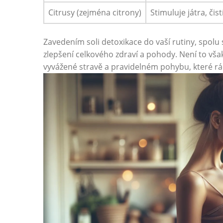
Citrusy (zejména citrony)
Stimuluje játra, čis
Zavedením⁣ soli detoxikace do vaší rutiny, spolu
zlepšení celkového zdraví a pohody. Není to ​však 
vyvážené stravě a‍ pravidelném pohybu, které rá