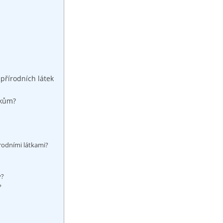
‌přírodních látek
ikům?
řírodními látkami?
y?
?