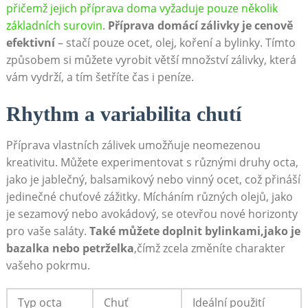
přičemž jejich⁣ příprava doma vyžaduje pouze několik⁤
základních surovin
.
Příprava domácí zálivky je cenově
efektivní
– stačí pouze ocet, olej, koření a bylinky. Tímto
⁤způsobem si můžete vyrobit ‌větší množství zálivky, která
vám vydrží, a tím šetříte čas i peníze.
Rhythm a variabilita chutí
Příprava vlastních zálivek umožňuje neomezenou
kreativitu. Můžete experimentovat s‌ různými druhy octa,
jako je jablečný, balsamikový nebo vinný ocet, ‍což přináší
jedinečné chuťové⁤ zážitky. ⁣Mícháním různých olejů, jako
je sezamový nebo avokádový, se otevřou nové horizonty‍
pro vaše saláty.​
Také můžete doplnit bylinkami,jako je
bazalka nebo petrželka
,čímž zcela změníte charakter
vašeho pokrmu.⁤
Typ octa
Chuť
Ideální použití