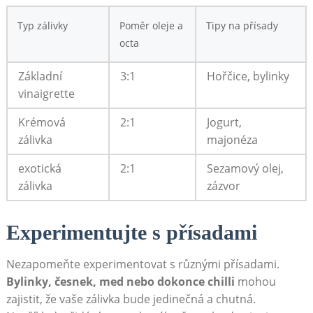
Typ zálivky
Poměr oleje ​a
Tipy na přísady
octa
Základní
3:1
Hořčice, bylinky
vinaigrette
Krémová
2:1
Jogurt,
zálivka
majonéza
exotická⁢
2:1
Sezamový olej,
zálivka
zázvor
Experimentujte s přísadami
Nezapomeňte experimentovat s různými přísadami.
Bylinky, česnek, med nebo dokonce chilli
mohou
zajistit, že vaše zálivka bude jedinečná a chutná.