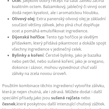
Ocet
: Jakýkoliv dobrý recept ⁣na salát zálivku začíná
kvalitním octem. Balzamikový, jablečný či vinný ocet
dodá nejen kyselost, ale i aromatickou⁢ hloubku.
Olivový olej
:⁢ Extra panenský olivový‍ olej je základní
součástí většiny zálivek.⁤ Jeho plná chuť doplňuje
ocet a pomáhá emulsifikovat ingredience.
Dijonská hořčice
: Tento typ hořčice je skvělým
přídavkem, který přidává pikantnost a dokáže spojit
všechny ingredience v jedinečný celek.
Bylinky a koření
: Čerstvé bylinky, jako je bazalka
nebo ⁣petržel, nebo sušené koření, jako je oregano,
dokonce i zázvor, mohou vyzvednout chuť vaší
zálivky ⁣na ⁣zcela novou úroveň.
Použitím kombinace těchto ingrediencí vytvoříte zálivku, ​
která je nejen chutná, ale i zdravá. Můžete dodat i ‍další
speciální přísady,jako jsou
sušená rajčata
nebo
česnek
,které poskytnou další intenzující chuťový zážitek.