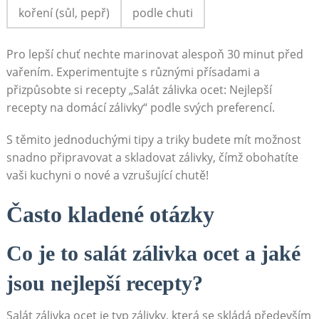
koření (sůl, pepř)
podle chuti
Pro lepší chuť⁢ nechte marinovat alespoň 30‍ minut před
vařením. Experimentujte⁢ s různými ​přísadami a
přizpůsobte si recepty „Salát zálivka ocet: Nejlepší
recepty na domácí zálivky“ podle svých preferencí.
S ‍těmito jednoduchými tipy a triky budete mít možnost
snadno⁤ připravovat a skladovat zálivky, čímž obohatíte
vaši kuchyni‍ o nové a vzrušující chutě!
Často kladené otázky
Co je to salát zálivka ocet a jaké
jsou nejlepší ⁣recepty?
Salát zálivka ocet je typ zálivky, která se skládá především