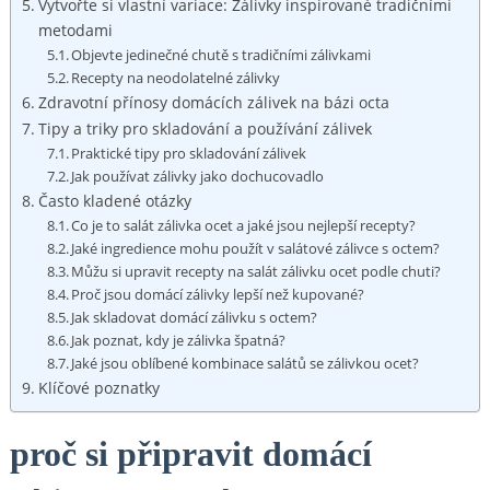
Vytvořte si vlastní variace: Zálivky inspirované tradičními
metodami
Objevte jedinečné chutě s tradičními zálivkami
Recepty na neodolatelné zálivky
Zdravotní přínosy domácích zálivek na bázi octa
Tipy⁣ a triky pro skladování a používání zálivek
Praktické tipy pro skladování ⁣zálivek
Jak používat zálivky jako dochucovadlo
Často kladené otázky
Co je to salát zálivka ocet a jaké jsou nejlepší ⁣recepty?
Jaké ingredience mohu‌ použít v salátové zálivce ⁣s octem?
Můžu​ si upravit recepty⁤ na salát zálivku ocet podle chuti?
Proč jsou domácí zálivky lepší než kupované?
Jak ‍skladovat domácí zálivku⁣ s octem?
Jak poznat,⁣ kdy je zálivka špatná?
Jaké jsou oblíbené kombinace salátů se zálivkou ocet?
Klíčové poznatky
proč si ‌připravit domácí