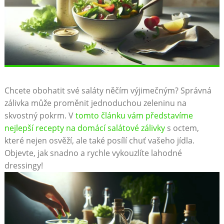
Chcete obohatit své saláty něčím výjimečným? Správná
zálivka může proměnit​ jednoduchou zeleninu na
skvostný pokrm. ‌V ⁣
tomto článku vám představíme
nejlepší recepty na domácí⁣ salátové zálivky
s octem,
které nejen osvěží, ⁣ale také posílí chuť ‌vašeho jídla.
Objevte, jak⁤ snadno ⁤a rychle vykouzlíte lahodné⁤
dressingy!