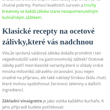
chutné ⁤pokrmy. Pomocí kvalitních surovin a
trochy
kreativity se každá zálivka stane⁤ nezapomenutelným
kulinářským zážitkem
.
Klasické recepty na ocetové
zálivky,které vás nadchnou
Víte,že správná salátová zálivka dokáže proměnit i ⁤ten
nejjednodušší salát na gastronomický zážitek? Ocetové
zálivky patří mezi klasické varianty,které si získaly srdce
mnoha milovníků zdravého stravování.‌ Jsou⁣ nejen
snadné na přípravu, ale také nabízejí širokou škálu chutí,‍
které ​mohou vyzdvihnout čerstvost zeleniny a dalších⁢
ingrediencí.
Základní vinaigrette
je jako vizitka⁤ každého kuchaře. K
jeho přípravě ‌budete potřebovat: