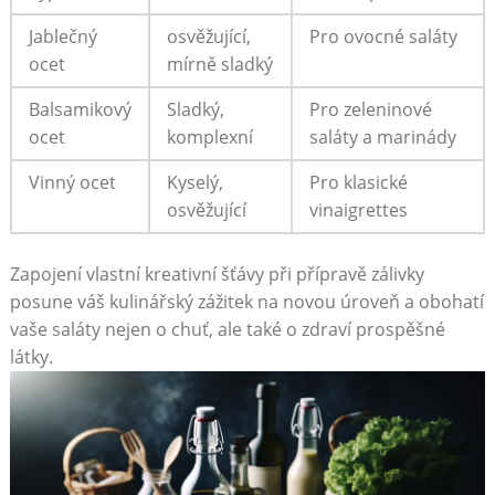
Jablečný
osvěžující,
Pro ovocné saláty
ocet
mírně sladký
Balsamikový
Sladký,
Pro zeleninové
ocet
komplexní
saláty a marinády
Vinný ocet
Kyselý,
Pro klasické
osvěžující
vinaigrettes
Zapojení vlastní kreativní šťávy při přípravě zálivky
posune váš kulinářský zážitek na novou⁢ úroveň a obohatí
vaše saláty nejen o chuť, ale také o zdraví ‍prospěšné
látky.