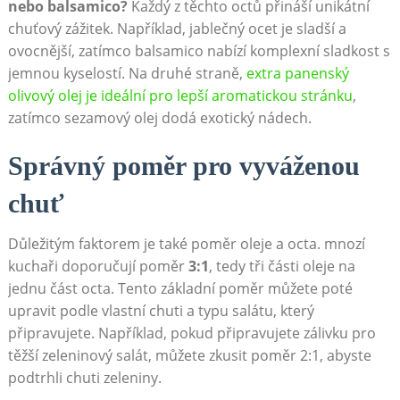
nebo balsamico?
Každý z těchto octů přináší unikátní
chuťový zážitek. Například, jablečný ocet je sladší a
ovocnější,‌ zatímco balsamico nabízí komplexní sladkost‌ s
jemnou kyselostí. Na druhé straně,⁣
extra panenský
olivový ‌olej je ideální pro lepší aromatickou stránku
,‍
zatímco sezamový olej dodá exotický nádech.
Správný poměr pro vyváženou
⁣chuť
Důležitým faktorem je také poměr oleje a octa. mnozí
kuchaři ⁣doporučují poměr
3:1
, tedy‌ tři části oleje na
jednu část octa. Tento základní poměr můžete poté
upravit podle vlastní chuti a typu salátu,⁣ který
připravujete. Například, pokud připravujete zálivku pro
těžší‍ zeleninový salát, můžete zkusit poměr ⁣2:1,⁣ abyste
podtrhli chuti zeleniny.