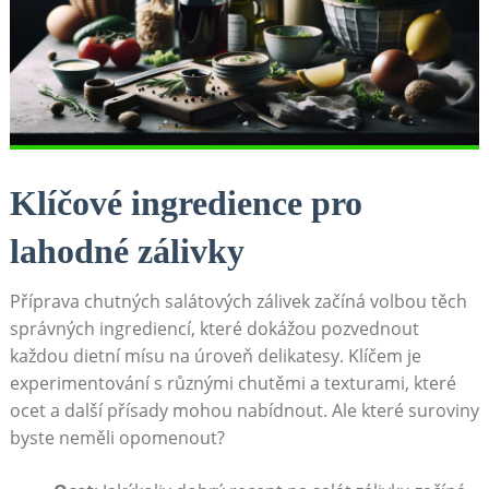
Klíčové ingredience pro
lahodné zálivky
Příprava‍ chutných ‌salátových zálivek začíná​ volbou těch
správných ingrediencí, které dokážou pozvednout
každou dietní mísu na úroveň delikatesy. Klíčem je
experimentování s různými chutěmi a texturami, které
ocet a ‍další přísady mohou ‌nabídnout. Ale které suroviny
byste neměli opomenout?