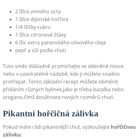
2 lžíce vinného octa
1 lžíce dijonské hořčice
1/4 lžičky cukru
1 lžíce citronové šťávy
6 lžic extra panenského olivového oleje
pepř a sůl podle chuti
Tuto směs důkladně promíchejte ve skleněné misce
nebo⁢ v uzavíratelné nádobě, kde ji můžete snadno
protřepat. Tento základní recept můžete obměnit
přidáním různých bylinek,jako je třeba bazalka nebo
oregano,čímž dosáhnete nových rozměrů chuti.
Pikantní ‍hořčičná zálivka
Pokud máte rádi pikantnější chuť, vyzkoušejte
hořčičnou
zálivku
: