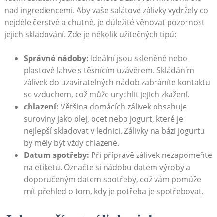
nad⁣ ingrediencemi. Aby vaše salátové ⁣zálivky vydržely co⁣
nejdéle čerstvé ⁤a chutné, je důležité věnovat pozornost
jejich skladování. Zde⁢ je několik užitečných tipů:
Správné nádoby:
Ideální jsou skleněné nebo
plastové lahve s těsnícím uzávěrem. Skládáním
zálivek⁤ do uzavíratelných nádob zabráníte kontaktu
se vzduchem, což může urychlit jejich zkažení.
chlazení:
Většina domácích zálivek obsahuje
suroviny jako olej, ocet nebo ⁢jogurt, které je
nejlepší skladovat v lednici. Zálivky na bázi jogurtu
by ‌měly být‍ vždy chlazené.
Datum spotřeby:
Při přípravě zálivek nezapomeňte
na etiketu. ‌Označte​ si nádobu datem ⁤výroby a
doporučeným datem spotřeby, což vám pomůže
mít přehled o tom, kdy ‌je‌ potřeba je spotřebovat.