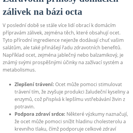
zálivek na bázi octa
V poslední době se stále více lidí ⁣obrací k ‌domácím
přípravám zálivek, zejména těch, které obsahují ocet.
Tyto přírodní ⁤ingredience nejenže‌ dodávají chuť vašim
‌salátům, ale také ⁤přinášejí řadu⁢ zdravotních benefitů.
Například ocet, zejména jablečný nebo balzamikový, je
známý svými⁢ prospěšnými⁣ účinky ⁣na zažívací systém a
metabolismus.
Zlepšení trávení:
Ocet může pomoci stimulovat
trávení tím, že ​zvyšuje produkci žaludeční kyseliny a ​
enzymů, ⁢což přispívá k lepšímu vstřebávání živin z‍
potravin.
Podpora zdraví srdce:
Některé výzkumy naznačují,
že ocet může pomoci snížit hladinu cholesterolu a‌
krevního tlaku, čímž podporuje celkové zdraví