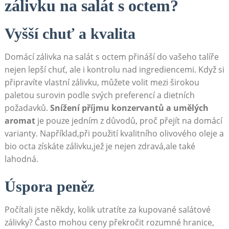
zálivku na salát s ‌octem?
Vyšší chuť ‌a kvalita
Domácí zálivka na salát s ⁤octem přináší‌ do vašeho​ talíře
nejen lepší chuť, ale i kontrolu nad ingrediencemi. Když⁣ si⁤
připravíte ‌vlastní zálivku, můžete ⁢volit mezi širokou‍
paletou ⁤surovin podle svých preferencí a dietních
požadavků.
Snížení příjmu konzervantů a umělých
aromat
je pouze jedním ‌z‍ důvodů, proč přejít na domácí
varianty. Například,při použití ⁤kvalitního olivového oleje‌ a
bio octa získáte⁣ zálivku,jež je nejen zdravá,ale také
lahodná.
Úspora peněz
Počítali jste někdy, kolik utratíte ⁢za kupované salátové
⁢zálivky? ‍Často mohou ceny překročit rozumné hranice,