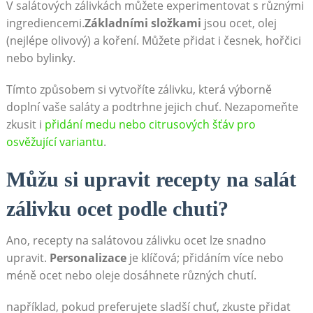
V salátových zálivkách můžete experimentovat s různými
ingrediencemi.
Základními složkami
jsou ‍ocet, olej
(nejlépe ‍olivový) a koření. Můžete ⁢přidat i česnek, hořčici
nebo bylinky.
Tímto způsobem si vytvoříte⁤ zálivku, která výborně
doplní vaše saláty a‍ podtrhne jejich chuť. Nezapomeňte
zkusit i ⁢
přidání medu nebo citrusových šťáv pro
osvěžující variantu
.
Můžu​ si upravit recepty⁤ na salát
zálivku ocet podle chuti?
Ano, recepty na​ salátovou ⁢zálivku ocet lze ‌snadno
upravit.
Personalizace
je klíčová; přidáním více nebo‌
méně⁣ ocet ​nebo oleje dosáhnete různých chutí.
například, pokud‌ preferujete‌ sladší chuť, zkuste přidat