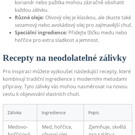
koriandr nebo pažitka mohou zázračně obohatit
každou zálivku.
Různé oleje:
Olivový olej je klasikou, ale zkuste také
sezamový nebo⁣ avokádový olej pro ​zajímavější chuť.
Speciální ingredience:
Přidejte lžičku medu nebo
hořčice pro extra ‍sladkost a jemnost.
Recepty na neodolatelné zálivky
Pro inspiraci můžete‍ vyzkoušet​ následující recepty, které
kombinují⁢ tradiční‌ ingredience s moderními metodami
přípravy. Tyto zálivky vás mohou nasměrovat na novou
cestu k objevování vlastních chutí.
Zálivka
Ingredience
Popis
Medovo-
Med, hořčice,
Zjemňuje, skvělá
hořčicová
olivový ​olej,
pro saláty s