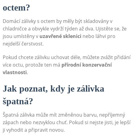
octem?
Domácí zálivky s octem by měly být ⁢skladovány v
chladničce a ⁣obvykle vydrží ⁤týden až dva.⁢ Ujistěte se, že
jsou​ umístěny v
uzavřené sklenici
​nebo⁤ láhvi pro
nejdelší čerstvost.
Pokud chcete zálivku uchovat déle, můžete zvážit přidání
více octu, protože⁤ ten má
přírodní konzervační
vlastnosti
.
Jak poznat,⁣ kdy je zálivka
špatná?
Špatná zálivka může mít ​změněnou barvu, nepříjemný
zápach⁢ nebo nezvyklou chuť. Pokud si nejste jisti, je lepší
ji vyhodit a připravit novou.