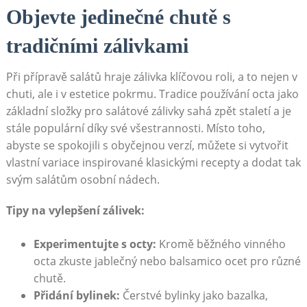
Objevte jedinečné chutě s
tradičními zálivkami
Při‌ přípravě salátů hraje zálivka klíčovou⁤ roli, a to nejen v
chuti, ale i v estetice pokrmu. Tradice používání octa ⁢jako
základní složky pro salátové zálivky sahá zpět staletí a je
stále populární díky své všestrannosti. Místo toho,
abyste se spokojili s obyčejnou verzí,‌ můžete ‌si ⁣vytvořit
vlastní variace inspirované klasickými recepty a dodat​ tak
svým salátům osobní nádech.
Tipy na vylepšení zálivek:
Experimentujte s octy:
Kromě běžného vinného
octa zkuste jablečný nebo ​balsamico ocet ‌pro různé
chutě.
Přidání​ bylinek:
Čerstvé bylinky ‌jako bazalka,⁣