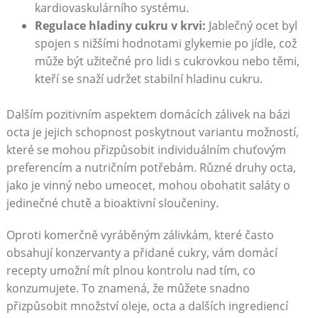
kardiovaskulárního systému.
Regulace hladiny⁣ cukru v krvi:
Jablečný ocet byl
spojen s nižšími hodnotami ‍glykemie po jídle, což
může být užitečné ​pro lidi s cukrovkou nebo těmi,
kteří‌ se snaží udržet ⁤stabilní ‍hladinu cukru.
Dalším pozitivním aspektem domácích⁢ zálivek na ‍bázi
octa je jejich schopnost poskytnout variantu možností,
které se mohou přizpůsobit individuálním chuťovým
preferencím​ a nutričním potřebám. Různé druhy octa,
jako je vinný nebo umeocet, mohou obohatit saláty o
jedinečné chutě a bioaktivní sloučeniny.
Oproti komerčně vyráběným zálivkám, které často
obsahují konzervanty a ⁣přidané cukry, vám domácí
recepty umožní mít plnou kontrolu⁢ nad tím, co
konzumujete. To znamená,‌ že můžete‍ snadno
přizpůsobit množství oleje, octa a dalších ingrediencí