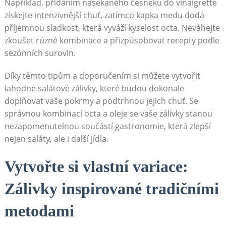
Například, přidáním nasekaného česneku do vinaigrette
získejte intenzivnější chuť, zatímco kapka medu dodá
příjemnou sladkost, která vyváží ⁤kyselost‌ octa. Neváhejte
zkoušet různé kombinace a přizpůsobovat recepty podle
sezónních surovin.
Díky těmto tipům a doporučením si můžete vytvořit
lahodné salátové zálivky, které budou dokonale
⁣doplňovat vaše pokrmy a podtrhnou jejich chuť.⁤ Se
správnou kombinací octa a oleje se vaše zálivky stanou
nezapomenutelnou součástí ‍gastronomie, která zlepší
nejen saláty, ale i další jídla.
Vytvořte si vlastní variace:
Zálivky inspirované tradičními
metodami