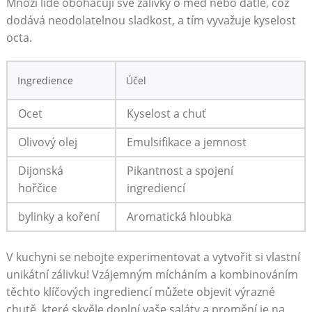
Mnozí‍ lidé obohacují své zálivky o med nebo datle, což
dodává neodolatelnou ⁤sladkost, a tím vyvažuje ‌kyselost
octa.
Ingredience
Účel
Ocet
Kyselost a chuť
Olivový⁤ olej
Emulsifikace ⁣a jemnost
Dijonská
Pikantnost a spojení
hořčice
ingrediencí
bylinky a koření
Aromatická hloubka
V kuchyni se‍ nebojte experimentovat a vytvořit si vlastní
unikátní zálivku! Vzájemným mícháním a kombinováním
⁢těchto‍ klíčových ingrediencí můžete⁤ objevit výrazné
chutě, ⁢které skvěle​ doplní vaše⁤ saláty a promění je na