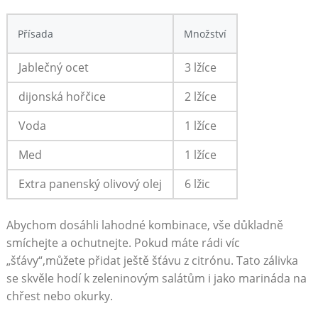
Přísada
Množství
Jablečný ocet
3 ⁢lžíce
dijonská hořčice
2 lžíce
Voda
1 lžíce
Med
1‍ lžíce
Extra panenský olivový olej
6 lžic
Abychom ⁣dosáhli ⁢lahodné kombinace, vše důkladně
‍smíchejte ⁤a ochutnejte. Pokud máte rádi víc
„šťávy“,můžete přidat ještě šťávu z citrónu. Tato zálivka
se skvěle hodí k zeleninovým salátům i jako marináda na
⁣chřest nebo‌ okurky.