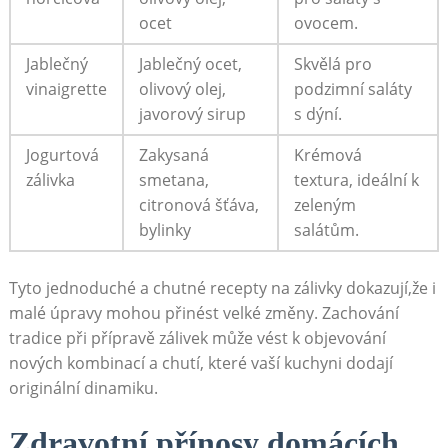
ocet
ovocem.
Jablečný
Jablečný ocet,
Skvělá pro
vinaigrette
olivový olej,
podzimní saláty
javorový ​sirup
s dýní.
Jogurtová
Zakysaná
Krémová
zálivka
smetana,
textura, ideální k
citronová šťáva,
zeleným​
bylinky
salátům.
Tyto jednoduché a chutné recepty na​ zálivky dokazují,že i
malé úpravy mohou přinést⁤ velké změny. Zachování
tradice při přípravě ‍zálivek může vést k objevování
nových kombinací a chutí, ⁣které⁣ vaší kuchyni dodají
originální dinamiku.
Zdravotní přínosy domácích