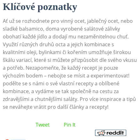
Klíčové poznatky
Ať ‌už se ⁣rozhodnete pro vinný ocet, jablečný ocet, nebo
sladké balsamico, doma vyrobené salátové zálivky
obohatí každé jídlo a dodají mu nezaměnitelnou chuť.
Využití různých druhů octa a⁢ jejich kombinace s
kvalitními oleji, bylinkami či kořením umožňuje⁢ širokou‍
škálu ⁣variací, které‌ si můžete přizpůsobit ​dle svého vkusu⁢
a potřeb. Nezapomeňte, že každý ⁤recept je pouze
výchozím bodem – nebojte se mísit a experimentovat!
podělte se s námi o své vlastní recepty a oblíbené
kombinace, a ‍vydáme se tak společně na cestu za
zdravějšími a chutnějšími saláty. Pro více inspirace a tipů
se neváhejte ⁤vrátit pro další články a recepty!
Tweet
Pin It