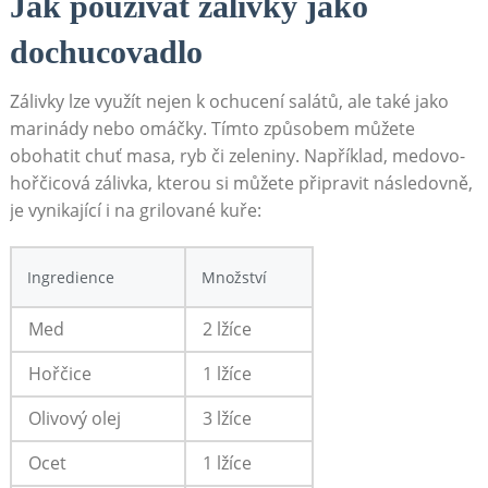
Jak používat zálivky jako
dochucovadlo
Zálivky lze využít​ nejen k ⁣ochucení salátů, ale také jako
marinády nebo omáčky. Tímto způsobem‍ můžete
‍obohatit⁣ chuť masa, ryb či zeleniny. Například, medovo-
hořčicová zálivka, kterou si můžete připravit následovně,
‍je ‌vynikající i⁢ na grilované kuře:
Ingredience
Množství
Med
2 lžíce
Hořčice
1 lžíce
Olivový ‌olej
3⁤ lžíce
Ocet
1 lžíce