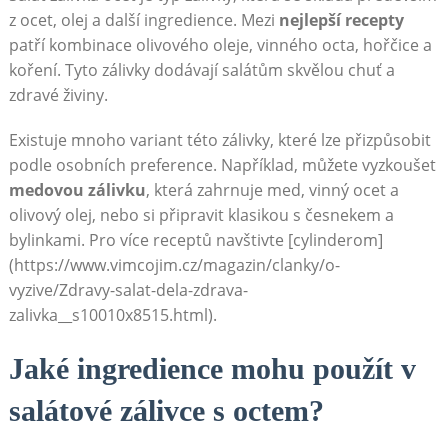
z ocet, olej a další ingredience. Mezi
nejlepší recepty
patří kombinace olivového oleje, ⁤vinného octa, hořčice a​
koření. Tyto zálivky​ dodávají salátům skvělou chuť a⁣
zdravé živiny.
Existuje mnoho variant této zálivky,⁣ které lze přizpůsobit
podle osobních preference. Například, můžete vyzkoušet
medovou zálivku
, která zahrnuje med, ⁤vinný ocet a
olivový olej, nebo si připravit klasikou⁣ s česnekem‍ a
bylinkami. Pro více receptů navštivte [cylinderom]
(https://www.vimcojim.cz/magazin/clanky/o-
vyzive/Zdravy-salat-dela-zdrava-
zalivka__s10010x8515.html).
Jaké ingredience mohu‌ použít v
salátové zálivce ⁣s octem?