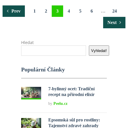
Stránkování
Prev
1
2
3
4
5
6
…
24
příspěvků
Next
Hledat
Vyhledat!
Populární Články
7-bylinný ocet: Tradiční
recept na přírodní elixír
by
Peelu.cz
Epsomská sůl pro rostliny:
Tajemství zdravé zahrady