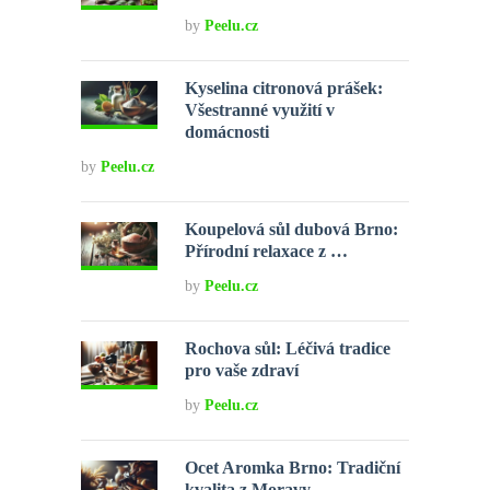
by
Peelu.cz
Kyselina citronová prášek:
Všestranné využití v
domácnosti
by
Peelu.cz
Koupelová sůl dubová Brno:
Přírodní relaxace z …
by
Peelu.cz
Rochova sůl: Léčivá tradice
pro vaše zdraví
by
Peelu.cz
Ocet Aromka Brno: Tradiční
kvalita z Moravy