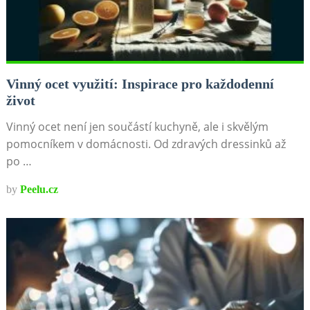
Vinný ocet využití: Inspirace pro každodenní
život
Vinný ocet není jen součástí kuchyně, ale i skvělým
pomocníkem v domácnosti. Od zdravých dressinků až
po …
by
Peelu.cz