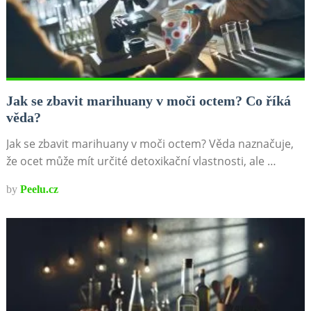
Jak se zbavit marihuany v moči octem? Co říká
věda?
Jak se zbavit marihuany v moči octem? Věda naznačuje,
že ocet může mít určité detoxikační vlastnosti, ale …
by
Peelu.cz