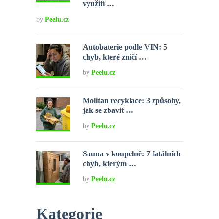
využití …
by
Peelu.cz
Autobaterie podle VIN: 5
chyb, které zničí …
by
Peelu.cz
Molitan recyklace: 3 způsoby,
jak se zbavit …
by
Peelu.cz
Sauna v koupelně: 7 fatálních
chyb, kterým …
by
Peelu.cz
Kategorie