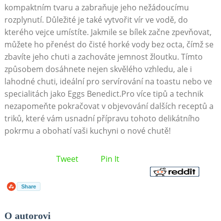
kompaktním tvaru a zabraňuje jeho nežádoucímu
rozplynutí. Důležité je také vytvořit vír ve vodě, do
kterého vejce umístíte. Jakmile se bílek začne zpevňovat,
můžete ho přenést do čisté horké vody bez octa, čímž se
zbavíte jeho chuti a zachováte jemnost žloutku. Tímto
způsobem dosáhnete nejen skvělého vzhledu, ale i
lahodné chuti, ideální pro servírování na toastu nebo ve
specialitách jako Eggs Benedict.Pro více tipů a technik
nezapomeňte pokračovat v objevování dalších receptů a
triků, které vám usnadní přípravu tohoto delikátního
pokrmu a obohatí vaši kuchyni o nové chutě!
Tweet
Pin It
Share
O autorovi