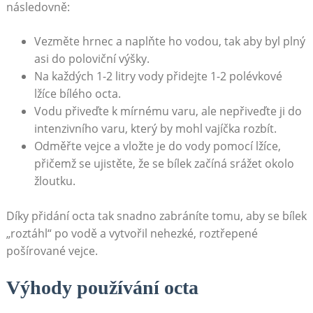
následovně:
Vezměte hrnec a naplňte ho vodou, tak aby byl plný
asi do poloviční výšky.
Na každých 1-2 litry vody přidejte 1-2 polévkové
lžíce bílého octa.
Vodu přiveďte k mírnému varu, ale nepřiveďte ji do
intenzivního varu, který by mohl vajíčka rozbít.
Odměřte vejce a vložte je do vody pomocí lžíce,
přičemž se ujistěte, že se bílek začíná srážet okolo
žloutku.
Díky přidání octa tak snadno zabráníte tomu, aby se bílek
„roztáhl“ po vodě a vytvořil nehezké, roztřepené
pošírované vejce.
Výhody používání octa