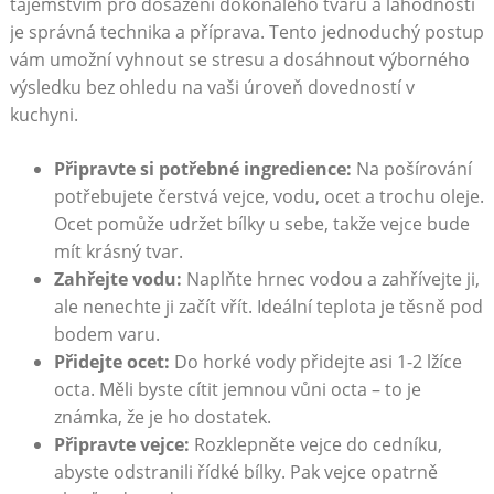
tajemstvím pro dosažení dokonalého tvaru a lahodnosti
je správná technika a příprava. Tento jednoduchý postup
vám umožní vyhnout se stresu a dosáhnout výborného
výsledku bez ohledu na vaši úroveň dovedností v
kuchyni.
Připravte si potřebné ingredience:
Na pošírování
potřebujete čerstvá vejce, vodu, ocet a trochu oleje.
Ocet pomůže udržet bílky u sebe, takže vejce bude
mít krásný tvar.
Zahřejte vodu:
Naplňte hrnec vodou a zahřívejte ji,
ale nenechte ji začít vřít. Ideální teplota je těsně pod
bodem varu.
Přidejte ocet:
Do horké vody přidejte asi 1-2 lžíce
octa. Měli byste cítit jemnou vůni octa – to je
známka, že je ho dostatek.
Připravte vejce:
Rozklepněte vejce do cedníku,
abyste odstranili řídké bílky. Pak vejce opatrně