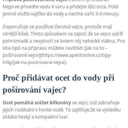
Nejprve přiveďte vodu k varu a přidejte lžíci octa. Poté
jemně vložte vajíčko do vody a nechte vařit 3-4 minuty.
Doporučuje se používat čerstvá vejce, protože mají
silnější bílek. Tímto způsobem se zajistí, že se vejce udrží
pohromadě a nevytvoří se kolem něj nehezké vlákna. Pro
více tipů na přípravu můžete navštívit [Jak na to –
pošírované vejce](https://www.apetitonline.cz/tipy-
triky/jak-na-posirovane-vejce).
Proč přidávat ocet do vody při
pošírování vajec?
Ocet pomáhá srážet bílkoviny
ve vejci, což zabraňuje
jejich rozlévání v horké vodě. To zajišťuje,že ve výsledku
získáte hezký a kompaktní tvar.