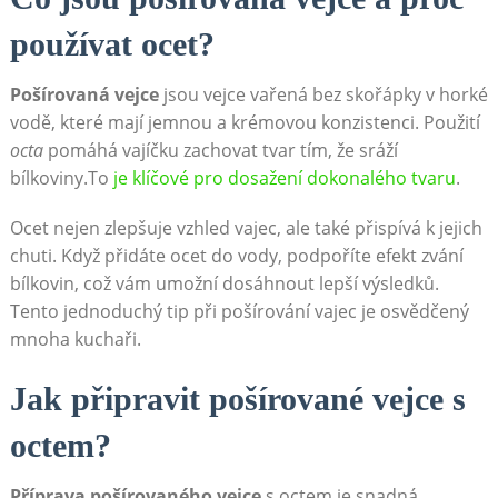
používat ocet?
Pošírovaná vejce
jsou vejce vařená bez skořápky v horké
vodě, které mají jemnou a krémovou konzistenci. Použití
octa
pomáhá vajíčku zachovat tvar tím, že sráží
bílkoviny.To
je klíčové pro dosažení dokonalého tvaru
.
Ocet nejen zlepšuje vzhled vajec, ale také přispívá k jejich
chuti. Když přidáte ocet do vody, podpoříte efekt zvání
bílkovin, což vám umožní dosáhnout lepší výsledků.
Tento jednoduchý tip při pošírování vajec je osvědčený
mnoha kuchaři.
Jak připravit pošírované vejce s
octem?
Příprava pošírovaného vejce
s octem je snadná.