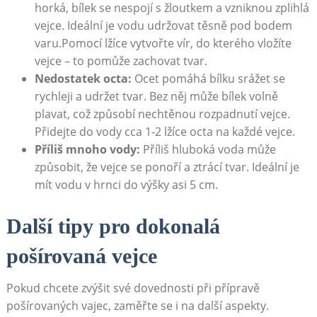
horká, bílek se nespojí s žloutkem a vzniknou zplihlá
vejce. Ideální je vodu udržovat těsně pod bodem
varu.Pomocí lžíce vytvořte vír, do kterého vložíte
vejce – to pomůže zachovat tvar.
Nedostatek octa:
Ocet pomáhá bílku srážet se
rychleji a udržet tvar. Bez něj může bílek volně
plavat, což způsobí nechtěnou rozpadnutí vejce.
Přidejte do vody cca 1-2 lžíce octa na každé vejce.
Příliš mnoho vody:
Příliš hluboká voda může
způsobit, že vejce se ponoří a ztrácí tvar. Ideální je
mít vodu v hrnci do výšky asi 5 cm.
Další tipy pro dokonalá
pošírovaná vejce
Pokud chcete zvýšit své dovednosti při přípravě
pošírovaných vajec, zaměřte se i na další aspekty.