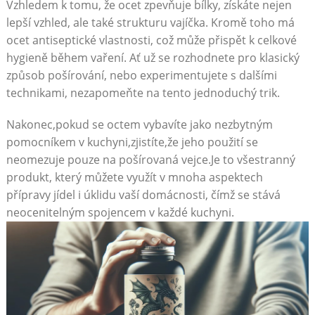
Vzhledem k tomu, že ocet zpevňuje bílky, získáte nejen
lepší vzhled, ale také strukturu vajíčka. Kromě toho má
ocet antiseptické vlastnosti, což může přispět k celkové
hygieně během vaření. Ať už se rozhodnete pro klasický
způsob pošírování, nebo experimentujete s dalšími
technikami, nezapomeňte na tento jednoduchý trik.
Nakonec,pokud se octem vybavíte jako nezbytným
pomocníkem v kuchyni,zjistíte,že jeho použití se
neomezuje pouze na pošírovaná vejce.Je to všestranný
produkt, který můžete využít v mnoha aspektech
přípravy jídel i úklidu vaší domácnosti, čímž se stává
neocenitelným spojencem v každé kuchyni.