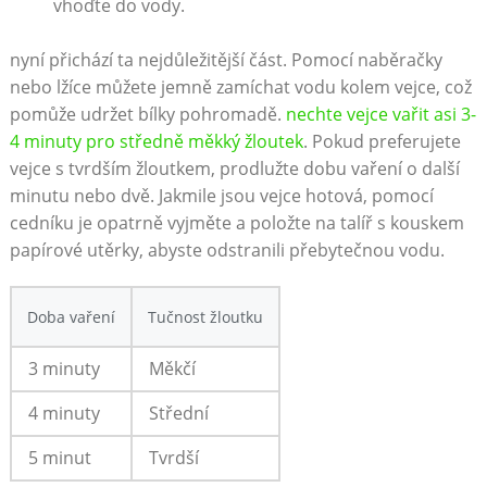
vhoďte do vody.
nyní přichází ta nejdůležitější část. Pomocí naběračky
nebo lžíce můžete jemně zamíchat vodu kolem vejce, což
pomůže udržet bílky pohromadě.
nechte vejce vařit asi 3-
4 minuty pro středně měkký žloutek
. Pokud preferujete
vejce s tvrdším žloutkem, prodlužte dobu vaření o další
minutu nebo dvě. Jakmile jsou vejce hotová, pomocí
cedníku je opatrně vyjměte a položte na talíř s kouskem
papírové utěrky, abyste odstranili přebytečnou vodu.
Doba vaření
Tučnost žloutku
3 minuty
Měkčí
4 minuty
Střední
5 minut
Tvrdší