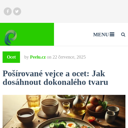
MENU
Ocet
by
Peelu.cz
on
22 července, 2025
Pošírované vejce a ocet: Jak
dosáhnout dokonalého tvaru