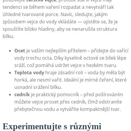
tendenci se během vaření rozpadat a nevytváří tak
úhledné tvarované porce. Navíc, sledujte, jakým
způsobem vejce do vody vkládáte — ujistěte se, že je
spouštíte blízko hladiny, aby se nenarušila struktura
bílku.
Ocet
je vaším nejlepším přítelem – přidejte do vařící
vody trochu octa. Díky kyselině octové se bílek lépe
sráží, což pomáhá udržet vejce v hezkém tvaru.
Teplota vody
hraje zásadní roli – voda by měla být
horká, ale nesmí vařit. Ideální je mírné čeření, které
usnadní srážení bílku.
cedník
je praktický pomocník – před pošírováním
můžete vejce proset přes cedník, čímž odstraníte
přebytečnou vodu a vytváříte kompaktnější tvar.
Experimentujte s různými