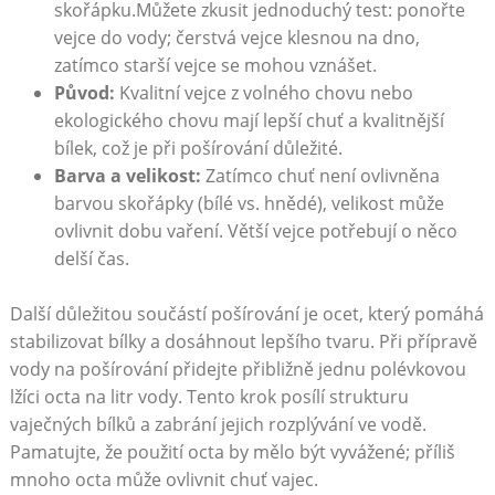
skořápku.Můžete zkusit jednoduchý test: ponořte
vejce do vody; čerstvá vejce klesnou na dno,
zatímco starší vejce se mohou vznášet.
Původ:
Kvalitní vejce z volného chovu nebo
ekologického chovu mají lepší chuť a kvalitnější
bílek, což je při pošírování důležité.
Barva a velikost:
Zatímco chuť není ovlivněna
barvou skořápky (bílé vs. hnědé), velikost může
ovlivnit dobu vaření. Větší vejce potřebují o něco
delší čas.
Další důležitou součástí pošírování je ocet, který pomáhá
stabilizovat bílky a dosáhnout lepšího tvaru. Při přípravě
vody na pošírování přidejte přibližně jednu polévkovou
lžíci octa na litr vody. Tento krok posílí strukturu
vaječných bílků a zabrání jejich rozplývání ve vodě.
Pamatujte, že použití octa by mělo být vyvážené; příliš
mnoho octa může ovlivnit chuť vajec.