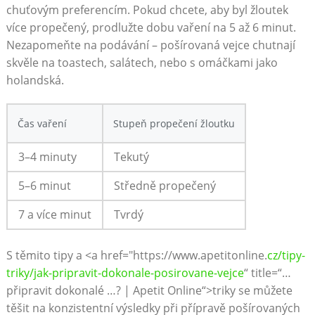
chuťovým preferencím. Pokud chcete, aby byl žloutek
více propečený, prodlužte dobu vaření na 5 až 6 minut.
Nezapomeňte na podávání – pošírovaná vejce chutnají
skvěle na toastech, salátech, nebo s omáčkami jako
holandská.
Čas vaření
Stupeň propečení žloutku
3–4 minuty
Tekutý
5–6 minut
Středně propečený
7 a více minut
Tvrdý
S těmito tipy a <a href="https://www.apetitonline.
cz/tipy-
triky/jak-pripravit-dokonale-posirovane-vejce
“ title=“…
připravit dokonalé …? | Apetit Online“>triky se můžete
těšit na konzistentní výsledky při přípravě pošírovaných