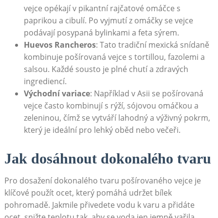
vejce opékají v pikantní rajčatové omáčce s
paprikou a cibulí. Po vyjmutí z omáčky se vejce
podávají posypaná bylinkami a feta sýrem.
Huevos Rancheros
: Tato tradiční mexická snídaně
kombinuje pošírovaná vejce s tortillou, fazolemi a
salsou. Každé sousto je plné chutí a zdravých
ingrediencí.
Východní variace
: Například v Asii se pošírovaná
vejce často kombinují s rýží, sójovou omáčkou a
zeleninou, čímž se vytváří lahodný a výživný pokrm,
který je ideální pro lehký oběd nebo večeři.
Jak dosáhnout dokonalého tvaru
Pro dosažení dokonalého tvaru pošírovaného vejce je
klíčové použít ocet, který pomáhá udržet bílek
pohromadě. Jakmile přivedete vodu k varu a přidáte
ocet, snižte teplotu tak, aby se voda jen jemně vařila.