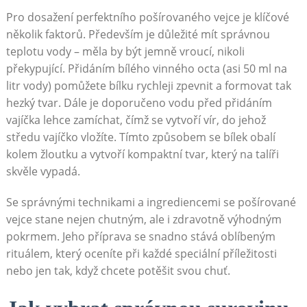
Pro dosažení perfektního pošírovaného vejce je klíčové
několik faktorů. Především je důležité mít správnou
teplotu vody – měla by být jemně vroucí, nikoli
překypující. Přidáním bílého vinného octa (asi 50 ml na
litr vody) pomůžete bílku rychleji zpevnit a formovat tak
hezký tvar. Dále je doporučeno vodu před přidáním
vajíčka lehce zamíchat, čímž se vytvoří vír, do jehož
středu vajíčko vložíte. Tímto způsobem se bílek obalí
kolem žloutku a vytvoří kompaktní tvar, který na talíři
skvěle vypadá.
Se správnými technikami a ingrediencemi se pošírované
vejce stane nejen chutným, ale i zdravotně výhodným
pokrmem. Jeho příprava se snadno stává oblíbeným
rituálem, který oceníte při každé speciální příležitosti
nebo jen tak, když chcete potěšit svou chuť.