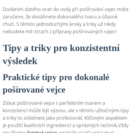
Dodáním zlatého ocet do vody při pošírování vajec máte
zaručeno, že dosáhnete dokonalého tvaru a úžasné
chuti. S těmito jednoduchými kroky a triky už nikdy
nebudete mít strach z přípravy pošírovaných vajec!
Tipy a triky pro konzistentní
výsledek
Praktické tipy pro dokonalé
pošírované vejce
Získat pošírované vejce s perfektním tvarem a
konzistencí může být výzvou, ale s těmito užitečnými tipy
a triky to zvládnete jako profesionál. Klíčovým aspektem
je použití kvalitních ingrediencí a správných technik.Vždy
používejte
čerstvá vejce
, protože starší vejce mají