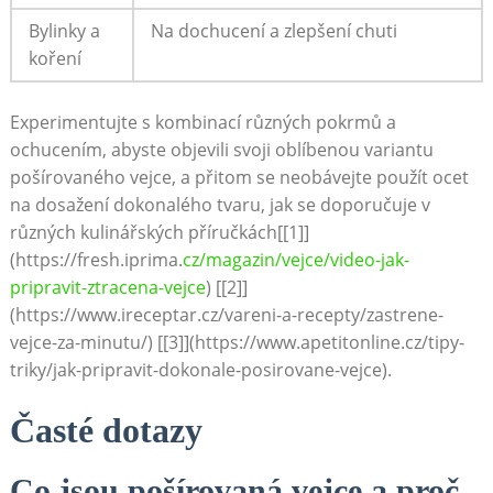
Bylinky a
Na dochucení a zlepšení chuti
koření
Experimentujte s kombinací různých pokrmů a
ochucením, abyste objevili svoji oblíbenou variantu
pošírovaného vejce, a přitom se neobávejte použít ocet
na dosažení dokonalého tvaru, jak se doporučuje v
různých kulinářských příručkách[[1]]
(https://fresh.iprima.
cz/magazin/vejce/video-jak-
pripravit-ztracena-vejce
) [[2]]
(https://www.ireceptar.cz/vareni-a-recepty/zastrene-
vejce-za-minutu/) [[3]](https://www.apetitonline.cz/tipy-
triky/jak-pripravit-dokonale-posirovane-vejce).
Časté dotazy
Co jsou pošírovaná vejce a proč