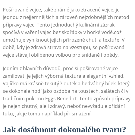
Pošírované vejce, také známé jako ztracené vejce, je
jednou z nejjemnějších a zároveň nejzdobnějších metod
přípravy vajec. Tento jednoduchý kulinární zázrak
spočívá v vaření vajec bez skořápky v horké vodě,což
umožňuje vyniknout jejich přirozené chuti a textuře. V
době, kdy je zdravá strava na vzestupu, se pošírovaná
vejce stávají oblíbenou volbou pro snídaně i obědy.
Jedním z hlavních důvodů, proč si pošírované vejce
zamilovat, je jejich výborná textura a elegantní vzhled.
Vajíčko má krásně tekutý žloutek a hedvábný bílek, který
se dokonale hodí jako ozdoba na toustech, salátech či v
tradičním pokrmu Eggs Benedict. Tento způsob přípravy
je nejen chutný, ale i zdravý, neboť nevyžaduje přidání
tuku, jak je tomu například při smažení.
Jak dosáhnout dokonalého tvaru?