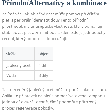
PřírodníAlternativy⁢ a⁢ kombinace
Zajímá vás,⁢ jak jablečný ocet může pomoci při ⁣čištění
pleti s periorální ‌dermatitidou? ‍Tento přírodní
prostředek má antiseptické⁢ vlastnosti, které‌ pomáhají
stabilizovat pleť a zmírnit​ podráždění.Zde‍ je jednoduchý
recept, který odborníci doporučují:
Složka
Objem
Jablečný ocet
1 díl
Voda
3 díly
Takto zředěný jablečný⁤ ocet můžete použít jako tonikum.
Aplikujte přípravek na⁣ pleť s pomocí vatového ⁤tamponu
jednou až dvakrát denně, čímž podpoříte přirozený⁣
proces regenerace‍ pokožky.