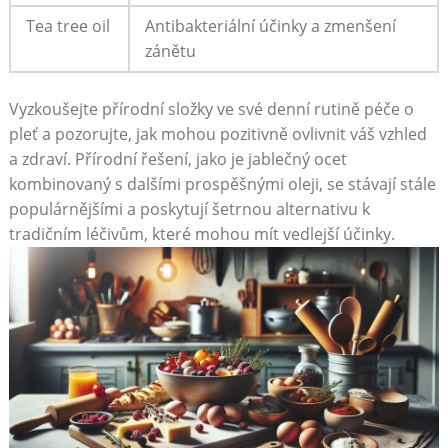
Tea tree oil
Antibakteriální účinky⁤ a zmenšení
zánětu
Vyzkoušejte přírodní složky ve své​ denní ​rutině péče o
pleť a ⁣pozorujte, jak mohou pozitivně ovlivnit váš vzhled
a zdraví. Přírodní řešení, jako je jablečný‍ ocet
⁢kombinovaný s dalšími prospěšnými oleji, se ⁤stávají ⁣stále
populárnějšími a ⁢poskytují šetrnou‍ alternativu k
tradičním léčivům, které mohou mít ⁤vedlejší účinky.