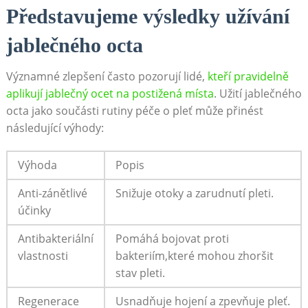
Představujeme výsledky užívání
⁤jablečného octa
Významné zlepšení‍ často pozorují lidé, ‍
kteří pravidelně
‌aplikují jablečný ocet na ​postižená místa
. Užití jablečného
⁢octa jako ⁣součásti rutiny ​péče o pleť může ⁢přinést
následující výhody:
Výhoda
Popis
Anti-zánětlivé
Snižuje otoky a zarudnutí pleti.
účinky
Antibakteriální
Pomáhá ⁣bojovat proti
vlastnosti
bakteriím,které mohou zhoršit
stav⁤ pleti.
Regenerace
Usnadňuje​ hojení a zpevňuje pleť.