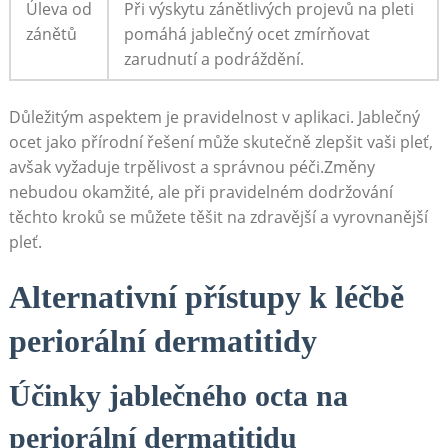
Úleva od
Při‍ výskytu zánětlivých‌ projevů na pleti
zánětů
pomáhá jablečný ocet zmírňovat
zarudnutí a podráždění.
Důležitým⁢ aspektem je pravidelnost v aplikaci. Jablečný‍
ocet jako přírodní řešení může skutečně zlepšit vaši pleť,
⁤avšak vyžaduje trpělivost a správnou péči.Změny
nebudou okamžité, ale při pravidelném dodržování
těchto kroků se můžete těšit na zdravější a ⁢vyrovnanější
⁢pleť.
Alternativní přístupy k léčbě‍
periorální dermatitidy
Účinky jablečného ‍octa ​na‍
periorální‌ dermatitidu