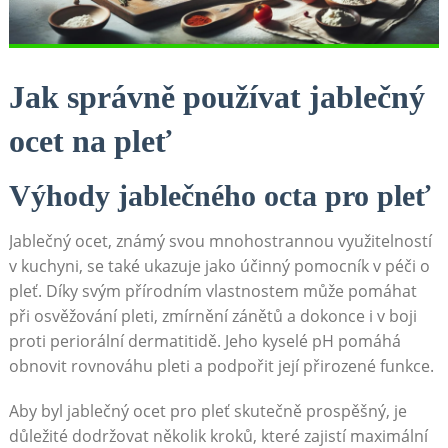
Jak správně používat jablečný
ocet na pleť
Výhody⁣ jablečného octa pro pleť
Jablečný ⁣ocet, ⁣známý svou mnohostrannou využitelností
v kuchyni, se také ukazuje jako účinný pomocník v péči o
pleť. Díky svým přírodním vlastnostem může pomáhat
při osvěžování⁤ pleti, zmírnění zánětů ‍a dokonce i v boji
proti periorální dermatitidě. Jeho​ kyselé ‌pH‍ pomáhá
obnovit rovnováhu pleti a podpořit její přirozené funkce.
Aby ⁤byl‍ jablečný ocet pro pleť skutečně prospěšný, je
důležité dodržovat několik kroků,​ které zajistí maximální