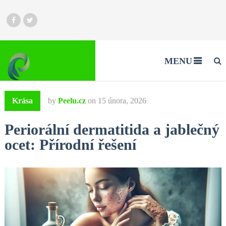
MENU
Krása
by
Peelu.cz
on
15 února, 2026
Periorální dermatitida a jablečný
ocet: Přírodní řešení