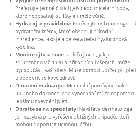
Vyhýbejte se agresivním čistícím prostředkům:
Preferujte jemné čisticí gely nebo micelární vody,
⁢které neobsahují sulfáty ⁤a umělé vůně.
Hydratujte pravidelně:
Používejte nekomedogenní
hydratační krémy, které obsahují⁣ přírodní
ingredience, jako⁤ je aloe vera nebo hyaluronová
kyselina.
Monitorujte stravu:
Jablečný ocet, jak je
zdůrazněno⁢ v článku o ⁤přírodních⁤ řešeních, může
být součástí vaší diety. Může pomoci udržet pH pleti
a podpořit celkové zdraví.
Omezení make-upu:
Minimální ⁤používání ⁣make-
upu nebo dokonce jeho ‍vynechání⁣ může napomoci
lepšímu zpevnění pleti.
Obraťte‍ se na specialisty:
Návštěva dermatologa
je nezbytná pro vyřešení‍ obtížných případů, kteří
⁢mohou doporučit účinnou léčbu.