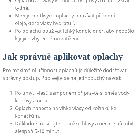
Oplachovat vlasy kombinací kopřivy a octa 1-2krát
týdně.
Mezi jednotlivými oplachy⁣ používat ⁣přírodní⁣
oleje,které vlasy hydratují.
Po ​oplachu používat lehký kondicionér, aby‍ nedošlo⁣
k jejich zbytečnému zatížení.
Jak správně aplikovat ​oplachy
Pro maximální⁢ účinnost oplachů je důležité dodržovat
správný⁣ postup. Podívejte⁣ se na jednoduchý návod:
Po umytí vlasů šamponem připravte si směs vody,⁢
kopřivy a octa.
Oplach naneste na vlhké vlasy od kořínků⁣ ke
konečkům.
Důkladně masírujte ⁤pokožku‍ hlavy a nechte⁤ působit
alespoň 5-10 minut.