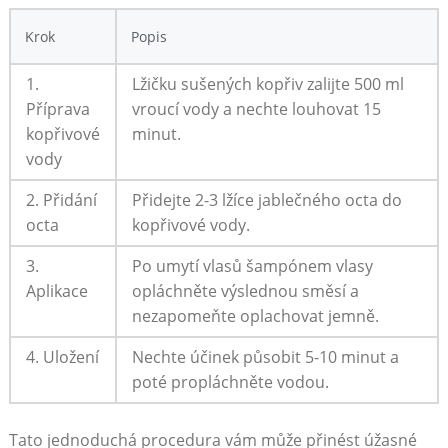
Krok
Popis
1.
Lžičku sušených‍ kopřiv zalijte 500 ⁣ml
Příprava
vroucí vody⁢ a ‌nechte louhovat‌ 15
⁢kopřivové
minut.
vody
2. Přidání
Přidejte ​2-3 lžíce jablečného⁢ octa do
octa
kopřivové vody.
3.
Po umytí vlasů šampónem vlasy
Aplikace
opláchněte výslednou ⁤směsí ⁣a
nezapomeňte oplachovat jemně.
4.⁤ Uložení
Nechte účinek působit 5-10⁣ minut a
poté propláchněte‍ vodou.
Tato jednoduchá procedura vám může přinést úžasné