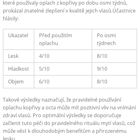
které používaly oplach z kopřivy po dobu osmi týdnů,
prokázal znatelné zlepšení v‍ kvalitě jejich‌ vlasů.Účastnice
hlásily:
Ukazatel
Před použitím
Po‍ osmi
oplachu
⁣týdnech
Lesk
4/10
8/10
Hladkost
5/10
9/10
Objem
6/10
8/10
Takové výsledky naznačují, že pravidelné​ používání
oplachu kopřivy⁢ a octa může mít pozitivní vliv​ na vnímání
zdraví ⁣vlasů. Pro optimální výsledky se doporučuje
začlenit ⁤tuto péči do pravidelného rituálu ⁢mytí vlasů,⁣ což
může vést k dlouhodobým benefitům a ‍přirozenému
⁣lesku.