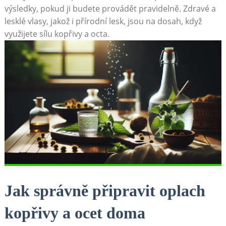
výsledky, pokud ji budete provádět pravidelně. Zdravé a
lesklé ​vlasy, ‌jakož i‌ přírodní lesk, jsou na dosah,‍ když
využijete ‌sílu kopřivy a ⁤octa.
Jak správně připravit⁣ oplach ​
kopřivy a‌ ocet doma