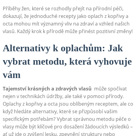
Příběhy žen, ⁤které se rozhodly přejít na přírodní péči,
dokazují, že​ jednoduché recepty ​jako oplach z kopřivy ‍a
octa mohou ⁢mít významný vliv na zdraví a vzhled​ našich
vlasů.​ Každý krok k⁢ přírodě může přinést pozitivní⁢ změny!
Alternativy k oplachům: Jak
⁤vybrat metodu, ‍která vyhovuje
vám
Tajemství ⁤krásných a ‍zdravých ⁤vlasů
‌ může spočívat
‌nejen v technikách ⁣údržby,‍ ale ​také ‍v pomoci přírody.
Oplachy z kopřivy​ a octa jsou oblíbeným receptem, ⁢ale co
když hledáte ⁣alternativy, které se přizpůsobí ‌vašim
‌specifickým potřebám? Vybrat správnou ‍metodu péče‍ o
vlasy může být klíčové pro dosažení žádoucích výsledků –
ať už​ jde o zvýšení lesku,⁣ zpevnění struktury ‌nebo