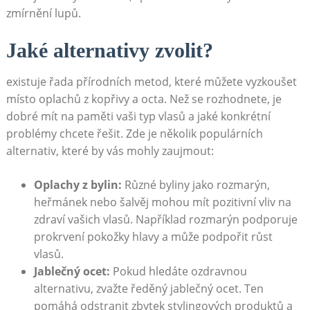
⁤zmírnění lupů.
Jaké ​alternativy zvolit?
existuje⁣ řada přírodních ‍metod, které můžete vyzkoušet ​
místo ‌oplachů z kopřivy a octa. ⁢Než se⁢ rozhodnete, ⁤je
dobré mít na ⁤paměti vaši typ vlasů ‌a jaké ‍konkrétní‍
problémy chcete řešit. Zde ​je několik ⁤populárních
alternativ,‍ které by vás mohly ⁤zaujmout:
Oplachy z bylin:
Různé byliny⁤ jako rozmarýn,
heřmánek nebo⁤ šalvěj mohou‍ mít ⁢pozitivní vliv na
zdraví vašich vlasů. Například rozmarýn podporuje
prokrvení⁣ pokožky ‍hlavy‍ a může podpořit růst
vlasů.
Jablečný ocet:
Pokud hledáte ozdravnou
alternativu, zvažte ředěný ⁢jablečný ocet. Ten
pomáhá odstranit zbytek stylingových produktů‌ a⁢