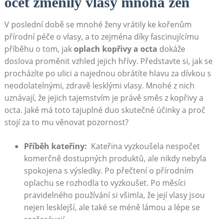
ocet změnily ⁣vlasy mnoha žen
V poslední době se mnohé ženy ​vrátily ke ⁤kořenům⁤
přírodní péče o⁣ vlasy,⁤ a to ‌zejména ‍díky fascinujícímu
příběhu o tom,‍ jak
oplach kopřivy a ‌octa
dokáže⁢
doslova proměnit‍ vzhled jejich ​hřívy. Představte⁣ si, ⁤jak ⁤se
procházíte po ulici a najednou obrátíte⁤ hlavu ⁢za dívkou ⁤s
neodolatelnými, zdravě lesklými vlasy. Mnohé z nich⁣
uznávají, že ⁣jejich tajemstvím je právě směs z kopřivy‍ a
octa. Jaké ⁣má toto tajuplné duo skutečné účinky‍ a proč
stojí za ​to mu věnovat⁤ pozornost?
Příběh kateřiny:
⁤ Kateřina ​vyzkoušela nespočet
komerčně dostupných produktů, ale nikdy nebyla
spokojena ​s⁤ výsledky. Po⁤ přečtení o přírodním
⁣oplachu se⁣ rozhodla to ⁤vyzkoušet. Po měsíci
pravidelného používání si všimla, ‍že její vlasy jsou
nejen lesklejší, ‍ale‍ také⁢ se méně lámou a lépe⁤ se