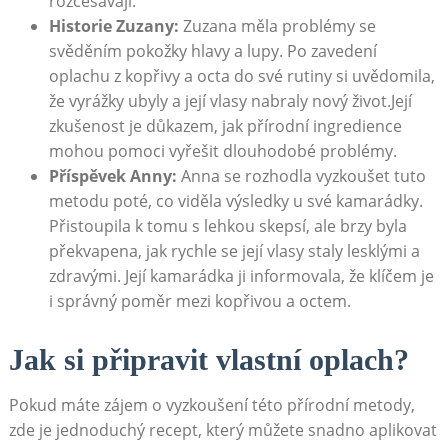
rozčesávají.
Historie Zuzany:
Zuzana‌ měla​ problémy se ​
svěděním pokožky hlavy‌ a lupy. Po zavedení⁢
oplachu z kopřivy‍ a octa do své​ rutiny ‌si uvědomila,
⁤že‌ vyrážky⁤ ubyly a její vlasy ⁢nabraly ⁤nový život.Její
zkušenost je důkazem, jak přírodní ingredience
mohou‍ pomoci ⁣vyřešit dlouhodobé problémy.
Příspěvek Anny:
Anna se rozhodla vyzkoušet tuto
metodu poté, co viděla​ výsledky ⁤u své kamarádky.
Přistoupila k tomu s lehkou‌ skepsí, ale​ brzy byla
překvapena, jak rychle ‍se její⁣ vlasy staly ⁢lesklými a
zdravými. Její‍ kamarádka ji informovala, že⁣ klíčem je
i⁤ správný poměr mezi kopřivou a octem.
Jak si připravit vlastní ‌oplach?
Pokud máte ⁣zájem o vyzkoušení této přírodní metody,
⁣zde je jednoduchý⁢ recept, který můžete snadno aplikovat