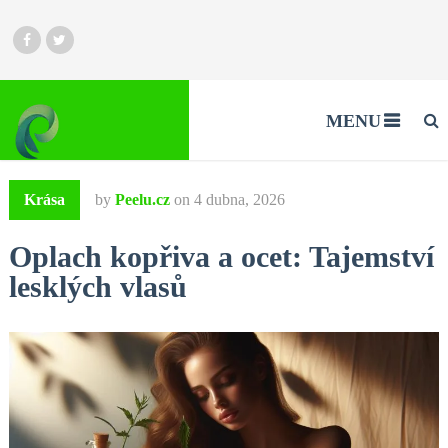
MENU
Krása
by
Peelu.cz
on
4 dubna, 2026
Oplach kopřiva a ocet: Tajemství
lesklých vlasů