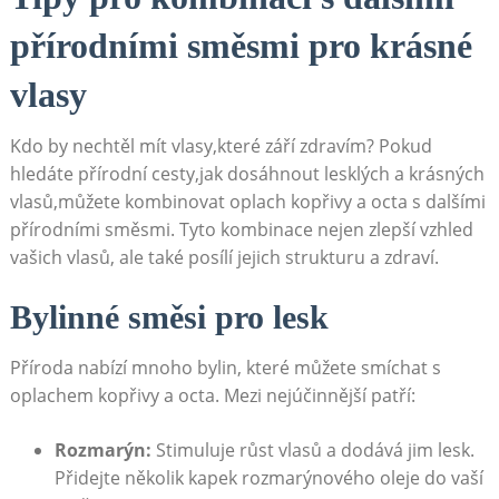
přírodními směsmi ⁢pro ⁢krásné
vlasy
Kdo by ⁤nechtěl mít vlasy,které září ‌zdravím?​ Pokud
hledáte přírodní cesty,jak​ dosáhnout ​lesklých a krásných
⁣vlasů,můžete kombinovat oplach⁣ kopřivy a octa s dalšími
⁤přírodními směsmi. Tyto kombinace nejen zlepší ‍vzhled
vašich vlasů,‌ ale​ také posílí‌ jejich strukturu⁤ a zdraví.
Bylinné směsi pro ​lesk
Příroda ⁣nabízí ⁤mnoho bylin, které můžete smíchat s
oplachem kopřivy a⁣ octa. Mezi⁣ nejúčinnější ‍patří:
Rozmarýn:
Stimuluje růst‍ vlasů a​ dodává jim⁣ lesk.
Přidejte několik kapek ‍rozmarýnového oleje do vaší