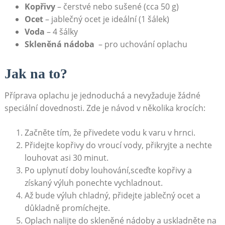
Kopřivy
– ‍čerstvé ‌nebo⁤ sušené (cca⁣ 50 g)
Ocet
– jablečný‌ ocet je ideální (1 šálek)
Voda
– ​4 šálky
Skleněná nádoba
‍ – pro uchování oplachu
Jak⁢ na to?
Příprava oplachu je jednoduchá⁣ a‌ nevyžaduje žádné
speciální dovednosti. ⁤Zde je návod v několika krocích:
Začněte tím, že⁢ přivedete vodu k‍ varu v hrnci.
Přidejte​ kopřivy do ‍vroucí vody, přikryjte⁤ a nechte
louhovat asi⁣ 30 minut.
Po uplynutí doby louhování,sceďte⁤ kopřivy a
získaný výluh ponechte vychladnout.
Až ‌bude výluh chladný, přidejte jablečný ocet a
‌důkladně ‌promíchejte.
Oplach nalijte do‌ skleněné ​nádoby⁣ a uskladněte⁣ na