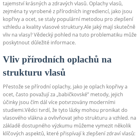
tajemství‌ krásných a ‌zdravých vlasů. Oplachy⁣ vlasů,
zejména ⁤ty vyrobené ​z ‌přírodních ingrediencí, jako⁤ jsou
kopřivy ⁢a ⁣ocet,⁣ se staly ​populární metodou pro ⁣zlepšení ​
vzhledu ‍a kvality vlasové struktury.Ale jaký mají skutečně
vliv na⁣ vlasy? Vědecký⁣ pohled na tuto problematiku ​může
poskytnout důležité ⁣informace.
Vliv přírodních ‌oplachů⁢ na
strukturu vlasů
Přestože se přírodní oplachy, jako je oplach kopřivy⁣ a
ocet, často považují za „babičkovské” metody,‍ jejich
účinky jsou​ čím dál více⁣ potvrzovány moderními
studiemi.Vědci tvrdí, že tyto lázky mohou pronikat⁤ do
vlasového vlákna​ a ovlivňovat jeho strukturu ⁣a vzhled.⁤ na
základě​ dostupného výzkumu můžeme vymezit ​několik
‍klíčových⁤ aspektů, které přispívají ‍k zlepšení zdraví vlasů: