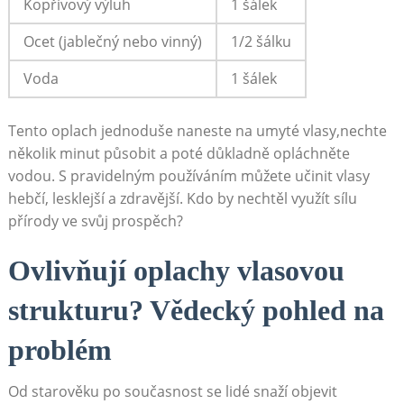
Kopřivový výluh
1 šálek
Ocet (jablečný nebo vinný)
1/2 šálku
Voda
1 šálek
Tento oplach jednoduše naneste na umyté vlasy,nechte‌
několik minut ⁢působit a poté důkladně ​opláchněte
vodou. S ⁢pravidelným používáním můžete učinit ‌vlasy
hebčí, lesklejší a ​zdravější. Kdo by‍ nechtěl využít sílu
přírody⁢ ve⁢ svůj prospěch?
Ovlivňují oplachy vlasovou
⁣strukturu?⁤ Vědecký pohled na
problém
Od starověku po‌ současnost‌ se⁤ lidé snaží objevit