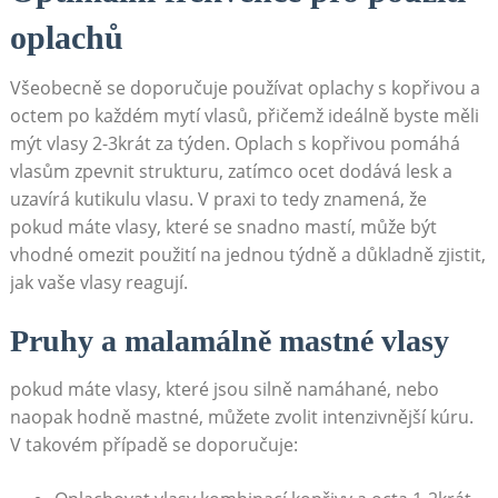
oplachů
Všeobecně⁣ se doporučuje používat oplachy ‍s kopřivou ​a⁢
octem ⁣po každém mytí vlasů, přičemž ideálně byste měli​
mýt vlasy 2-3krát‍ za týden. Oplach s kopřivou​ pomáhá
vlasům zpevnit strukturu,⁢ zatímco ocet dodává‍ lesk a
‍uzavírá kutikulu ⁢vlasu.⁢ V⁤ praxi to tedy znamená,⁣ že​
pokud ‌máte ⁤vlasy, které se snadno mastí, může být
vhodné omezit ⁣použití na jednou‍ týdně a důkladně zjistit,
jak vaše vlasy reagují.
Pruhy⁣ a⁤ malamálně mastné vlasy
pokud máte vlasy, které jsou ‍silně ⁣namáhané, nebo
naopak hodně mastné, můžete zvolit intenzivnější kúru.
⁢V ⁤takovém případě se doporučuje: