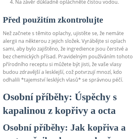
Na závěr‍ důkladně⁣ opláchněte čistou vodou.
Před použitím zkontrolujte
Než⁤ začnete s těmito ‍oplachy, ujistěte se, že nemáte
alergii ‍na některou z jejich složek. Vyrábějte si oplach
sami, aby ⁣bylo zajištěno, že ingredience jsou čerstvé a
⁣bez chemických přísad. Pravidelným používáním tohoto
přírodního receptu si můžete být jisti, že vaše vlasy
budou zdravější a lesklejší, což⁣ potvrzují mnozí, kdo
odhalili ⁣*tajemství lesklých vlasů* se správnou péčí.
Osobní ‍příběhy:⁤ Úspěchy ⁣s ​
kapalinou z kopřivy‍ a octa
Osobní příběhy:​ Jak kopřiva‍ a