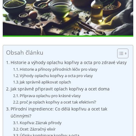
Obsah článku
Historie a‍ výhody oplachu​ kopřivy a‍ octa pro ‌zdravé vlasy
Historie ⁢a přínosy přírodních léčiv pro vlasy
Výhody​ oplachu kopřivy ⁣a ⁢octa pro vlasy
Jak správně aplikovat⁤ oplach
Jak správně připravit⁣ oplach ​kopřivy a‌ ocet doma
Příprava oplachu ‌pro krásné vlasy
proč ‌je oplach kopřivy ⁤a⁤ ocet ​tak‌ efektivní?
Přírodní ingredience: Co dělá kopřivu a ocet tak
účinnými?
Kopřiva: Zázrak přírody
Ocet: Zázračný elixír
Účinky kombinace kopřivy a octa