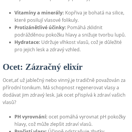
Vitamíny⁣ a‍ minerály:
Kopřiva je bohatá na⁣ silice,
které posilují vlasové folikuly.
Protizánětlivé účinky:
Pomáhá⁤ zklidnit
podrážděnou pokožku hlavy a snižuje tvorbu lupů.
Hydratace:
​Udržuje vlhkost vlasů, což ‍je ​důležité
⁢pro ‍jejich⁤ lesk ⁤a zdravý ⁣vzhled.
Ocet: Zázračný elixír
Ocet,ať už ⁢jablečný nebo vinný,je⁣ tradičně​ považován za
přírodní‍ tonikum. Má schopnost regenerovat vlasy a
dodávat​ jim zdravý lesk. Jak ocet​ přispívá k ⁢zdraví ‍vašich​
vlasů?
PH vyrovnání:
ocet pomáhá vyrovnat pH‌ pokožky
hlavy, což může zlepšit⁤ zdraví vlasů.
Pročistí⁢ vlasy:
Účinně odstraňuje zbytky