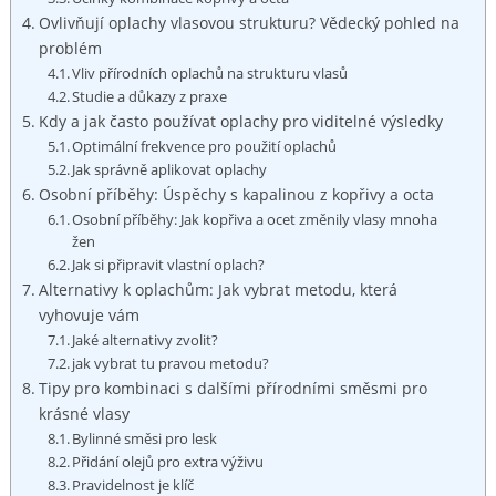
Ovlivňují oplachy vlasovou ⁣strukturu?⁤ Vědecký pohled na
problém
Vliv přírodních ‌oplachů⁢ na strukturu vlasů
Studie ‍a důkazy z praxe
Kdy ‍a jak‍ často používat oplachy⁢ pro viditelné ​výsledky
Optimální ⁣frekvence pro ‍použití oplachů
Jak správně aplikovat ​oplachy
Osobní ‍příběhy:⁤ Úspěchy ⁣s ​kapalinou z kopřivy‍ a octa
Osobní příběhy:​ Jak kopřiva‍ a ocet změnily ⁣vlasy mnoha
žen
Jak si připravit vlastní ‌oplach?
Alternativy k oplachům: Jak ⁤vybrat metodu, ‍která
vyhovuje vám
Jaké ​alternativy zvolit?
jak vybrat tu ⁣pravou metodu?
Tipy ​pro kombinaci ‍s dalšími přírodními směsmi ⁢pro
⁢krásné vlasy
Bylinné směsi pro ​lesk
Přidání olejů pro ⁢extra ‍výživu
Pravidelnost je klíč