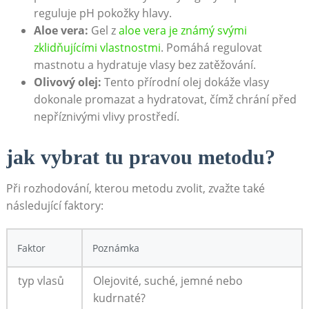
reguluje ⁤pH pokožky hlavy.
Aloe ⁤vera:
Gel z
aloe vera je známý svými
zklidňujícími vlastnostmi
. Pomáhá regulovat⁣
mastnotu ⁤a hydratuje vlasy bez zatěžování.
Olivový olej:
Tento přírodní‌ olej⁤ dokáže vlasy
dokonale promazat ⁢a hydratovat, čímž chrání před
nepříznivými vlivy prostředí.
jak vybrat tu ⁣pravou metodu?
Při rozhodování, ‍kterou⁣ metodu zvolit, zvažte také
následující faktory:
Faktor
Poznámka
typ vlasů
Olejovité, suché, jemné ‍nebo
kudrnaté?