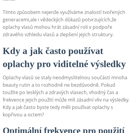
Tímto způsobem nejenže využíváme znalostí tvořených
generacemi,ale i vědeckých důkazů potvrzujících,že
oplachy vlasů⁤ mohou hrát zásadní roli‌ v podpoře⁢
zdravého vzhledu vlasů⁣ a ‌zlepšení jejich struktury.
Kdy ‍a jak‍ často používat
oplachy⁢ pro viditelné ​výsledky
Oplachy vlasů se staly neodmyslitelnou součástí mnoha
beauty rutin a to rozhodně ne ⁢bezdůvodně. Pokud
toužíte ⁤po lesklých a zdravých vlasech, vhodný čas a
frekvence jejich použití může‌ mít zásadní vliv ⁤na‌ výsledky.
Kdy ⁣a jak ⁣často byste tedy měli používat ⁢oplachy s
kopřivou a ​octem?
Optimální ⁣frekvence pro ‍použití