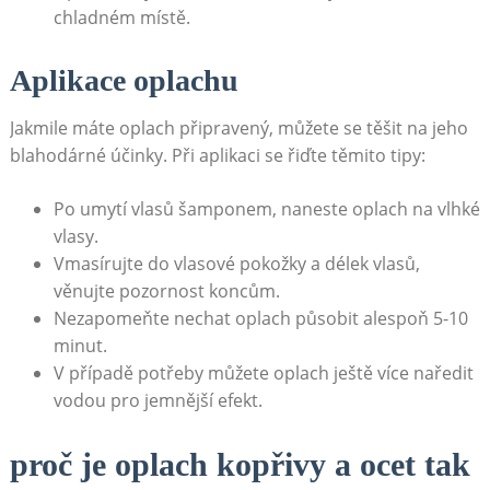
chladném místě.
Aplikace oplachu
Jakmile máte oplach připravený,‌ můžete se ⁢těšit na jeho ​
blahodárné ‍účinky. Při aplikaci se řiďte ⁢těmito⁣ tipy:
Po⁣ umytí ⁣vlasů šamponem, naneste oplach na ​vlhké
⁣vlasy.
Vmasírujte⁢ do vlasové pokožky​ a délek vlasů,
věnujte pozornost koncům.
Nezapomeňte nechat oplach ⁤působit alespoň⁣ 5-10
minut.
V případě potřeby můžete oplach ještě více naředit
⁢vodou pro jemnější efekt.
proč ‌je oplach kopřivy ⁤a⁤ ocet ​tak‌