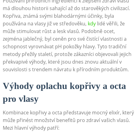
Používání přírodních ingrediencí k zlepšení zdraví vlasů
má ⁢dlouhou historii sahající až⁤ do starověkých civilizací.
Kopřiva,⁤ známá svými blahodárnými⁢ účinky, byla‍
používána na vlasy ‌již ve středověku,
kdy
⁣lidé věřili, že⁣
může stimulovat‍ růst⁣ a lesk⁣ vlasů. Podobně ocet,‌
zejména jablečný, byl ⁣ceněn pro své ‌čistící vlastnosti ‍a
schopnost ⁣vyrovnávat pH‍ pokožky hlavy. Tyto tradiční
metody​ přežily staletí,⁤ protože⁤ zákazníci‍ objevovali jejich
překvapivé výhody, které ⁢jsou dnes znovu aktuální v
⁣souvislosti s‍ trendem návratu k přírodním produktům.
Výhody​ oplachu kopřivy ⁣a ⁢octa
pro vlasy
Kombinace kopřivy​ a‍ octa představuje mocný elixír, který⁤
může přinést množství benefitů pro zdraví vašich vlasů.
Mezi hlavní výhody patří: