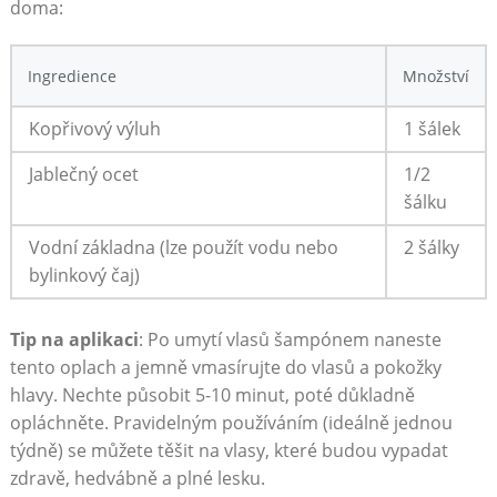
doma:
Ingredience
Množství
Kopřivový výluh
1 šálek
Jablečný⁤ ocet
1/2
šálku
Vodní ⁢základna (lze použít ‍vodu nebo
2 šálky
bylinkový čaj)
Tip na aplikaci
: Po umytí vlasů šampónem naneste⁤
tento oplach a ‍jemně vmasírujte ‌do vlasů a ⁤pokožky
hlavy.‌ Nechte ​působit⁤ 5-10 minut, poté důkladně
opláchněte. Pravidelným používáním (ideálně‌ jednou
týdně)​ se můžete‍ těšit na ‌vlasy, které budou⁣ vypadat
zdravě, hedvábně a plné ⁤lesku.