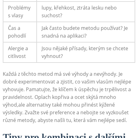
Problémy
lupy, křehkost, ztráta‍ lesku nebo
⁤s ⁤vlasy
suchost?
Čas a
Jak často budete ‍metodu ‌používat? Je
pohodlí
snadná na aplikaci?
Alergie ‍a
Jsou‌ nějaké přísady, kterým se ​chcete
citlivost
vyhnout?
Každá z ⁢těchto ‍metod​ má své výhody a nevýhody.‍ Je
dobré experimentovat a zjistit, co vašim⁣ vlasům nejlépe
vyhovuje. ​Pamatujte,‌ že klíčem k úspěchu je trpělivost a‍
pravidelnost. Oplach kopřiva a ocet skýtá​ mnoho
výhod,ale‌ alternativy také mohou přinést kýžené
výsledky. Zvažte své preference a​ nebojte‌ se⁤ vyzkoušet
různé metody, abyste našli ⁢tu, která vám nejlépe sedí.
Tipy ​pro kombinaci ‍s dalšími