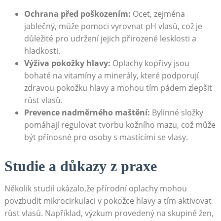
Ochrana před poškozením:
Ocet, zejména
jablečný, ⁣může ‍pomoci vyrovnat ⁣pH vlasů, ⁢což je⁣
důležité pro ​udržení ​jejich ⁢přirozené⁣ lesklosti ​a
hladkosti.
Výživa pokožky hlavy:
Oplachy ⁤kopřivy⁢ jsou
⁤bohaté na ⁤vitamíny ‌a minerály, které ⁤podporují
zdravou pokožku hlavy ‍a mohou tím pádem zlepšit
růst vlasů.
Prevence nadměrného maštění:
‍Bylinné složky⁤
pomáhají regulovat‍ tvorbu kožního‌ mazu,‌ což může‍
být přínosné pro osoby‌ s ‍mastícími se vlasy.
Studie ‍a důkazy z praxe
Několik⁢ studií⁤ ukázalo,že přírodní oplachy mohou
povzbudit mikrocirkulaci v pokožce ‍hlavy a ​tím aktivovat
růst⁢ vlasů.⁤ Například, výzkum‍ provedený na⁤ skupině žen,