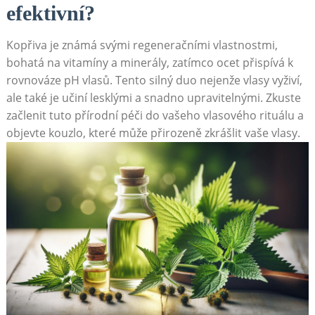
efektivní?
Kopřiva je známá svými regeneračními⁤ vlastnostmi,
bohatá na vitamíny⁣ a minerály,‌ zatímco ocet ⁣přispívá k
⁣rovnováze‌ pH​ vlasů.⁢ Tento silný ‌duo nejenže vlasy ⁤vyživí,
ale také je‌ učiní lesklými a snadno upravitelnými. Zkuste
začlenit tuto přírodní péči do vašeho vlasového rituálu ‌a
objevte ⁣kouzlo, které může⁤ přirozeně⁣ zkrášlit vaše vlasy.