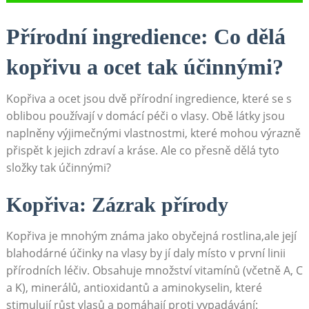
Přírodní ingredience: Co dělá
kopřivu a ocet tak účinnými?
Kopřiva a ocet jsou dvě⁢ přírodní ingredience, které se s
oblibou používají v domácí ⁤péči o vlasy. Obě látky jsou
naplněny výjimečnými vlastnostmi, ‌které mohou výrazně
přispět k⁣ jejich zdraví a kráse. Ale ⁢co přesně ​dělá tyto⁣
složky tak účinnými?
Kopřiva: Zázrak přírody
Kopřiva je‌ mnohým známa jako obyčejná rostlina,ale‌ její
blahodárné účinky na vlasy by jí​ daly místo v první linii⁣
přírodních léčiv. Obsahuje množství vitamínů (včetně A, ‌C
a K), minerálů, antioxidantů ⁤a aminokyselin, které
stimulují růst⁣ vlasů a pomáhají ⁤proti vypadávání: