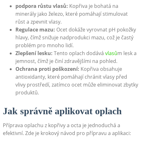
podpora růstu ‍vlasů:
‍Kopřiva ⁢je bohatá na
minerály jako⁤ železo,⁣ které ⁤pomáhají stimulovat⁤
růst a zpevnit vlasy.
Regulace mazu:
Ocet dokáže vyrovnat pH ⁤pokožky
hlavy, čímž snižuje nadprodukci mazu, ‍což je ‍častý
problém pro mnoho lidí.
Zlepšení ‌lesku:
Tento oplach dodává
vlasů
m lesk a‍
jemnost, čímž⁢ je činí zdravějšími na pohled.
Ochrana⁢ proti ‍poškození:
Kopřiva obsahuje⁢
antioxidanty, ‍které pomáhají chránit vlasy před
vlivy prostředí, zatímco ocet‌ může⁢ eliminovat zbytky⁤
produktů.
Jak správně aplikovat⁤ oplach
Příprava oplachu‍ z kopřivy a ​octa je⁢ jednoduchá ⁣a
efektivní. Zde ​je krokový⁢ návod pro přípravu‍ a‍ aplikaci: