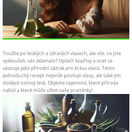
Toužíte po lesklých a zdravých vlasech, ale vše,⁣ co⁤ jste‌
vyzkoušeli, vás ‍zklamalo? Oplach ⁣kopřivy a ocet se‍
ukazuje jako přírodní zázrak pro ​krásu vlasů. Tento
jednoduchý recept nejenže posiluje vlasy, ale ⁢také jim
dodává oslnivý lesk. Objevte tajemství, které příroda
nabízí a‍ které ⁤může⁣ oživit vaše‌ pramínky!