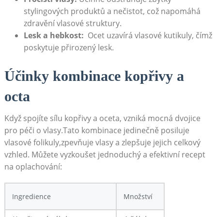
stylingových produktů⁣ a nečistot, což napomáhá
zdravění vlasové ⁢struktury.
Lesk a hebkost:
‌ Ocet⁤ uzavírá vlasové kutikuly,‌ čímž
poskytuje přirozený lesk.
Účinky kombinace kopřivy a
octa
Když spojíte⁣ sílu kopřivy a oceta, vzniká mocná ⁤dvojice
pro péči o vlasy.Tato kombinace jedinečně posiluje
‍vlasové folikuly,zpevňuje vlasy a zlepšuje jejich​ celkový
vzhled. Můžete vyzkoušet⁤ jednoduchý a efektivní recept
na oplachování:
Ingredience
Množství