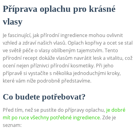
Příprava oplachu ‌pro krásné
vlasy
Je ⁣fascinující, jak přírodní ingredience mohou ovlivnit
vzhled a zdraví ‍našich vlasů.⁢ Oplach kopřivy‍ a ocet se stal
ve světě ⁤péče o vlasy oblíbeným tajemstvím. Tento
přírodní ​recept dokáže vlasům​ navrátit lesk a vitalitu, což
ocení nejen příznivci⁤ přírodní ⁢kosmetiky. Při jeho
přípravě si vystačíte s ⁢několika⁢ jednoduchými kroky,⁣
které⁤ vám níže ⁢podrobně‌ představíme.
Co budete potřebovat?
Před tím, ⁢než ‌se pustíte do přípravy⁢ oplachu,
je⁣ dobré
mít ⁤po​ ruce všechny‌ potřebné ingredience
.‍ Zde ⁣je⁤
seznam: