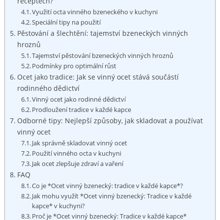
receptech?
Využití octa vinného ‍bzeneckého‍ v⁤ kuchyni
Speciální tipy⁤ na⁣ použití
Pěstování a šlechtění: tajemství bzeneckých vinných
hroznů
Tajemství ‌pěstování bzeneckých ⁢vinných ⁣hroznů
Podmínky pro optimální⁣ růst
Ocet⁢ jako tradice: ‌Jak‌ se vinný ocet stává ​součástí‌
rodinného ‌dědictví
Vinný ocet jako rodinné dědictví
Prodloužení tradice v každé⁣ kapce
Odborné tipy: Nejlepší způsoby, jak skladovat a používat
vinný ocet
Jak správně ‍skladovat⁣ vinný ocet
Použití ⁢vinného octa v‌ kuchyni
Jak ocet⁢ zlepšuje ⁤zdraví a ​vaření
FAQ
Co ‌je ‌*Ocet‌ vinný‍ bzenecký: tradice ⁤v⁣ každé kapce*?
Jak mohu využít *Ocet vinný bzenecký: ‌Tradice v každé
kapce* v kuchyni?
Proč je *Ocet vinný ⁢bzenecký: Tradice v každé kapce*