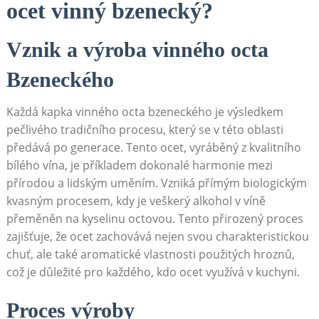
ocet vinný‍ bzenecký?
Vznik a výroba vinného octa
Bzeneckého
Každá ‌kapka‌ vinného ‍octa ​bzeneckého je výsledkem
pečlivého ​tradičního procesu,‍ který se v této oblasti
předává po generace. ⁤Tento ocet, ​vyráběný z kvalitního
bílého vína, je příkladem dokonalé⁣ harmonie mezi
⁣přírodou a lidským uměním. ⁣Vzniká přímým biologickým⁣
kvasným procesem, kdy je veškerý alkohol ‍v víně
⁣přeměněn na‌ kyselinu octovou. Tento přirozený proces
zajišťuje, že ocet zachovává nejen ⁢svou charakteristickou‍
chuť, ale ‌také aromatické vlastnosti⁢ použitých hroznů,
což je ​důležité pro každého, kdo ocet‌ využívá v kuchyni.
Proces ⁢výroby