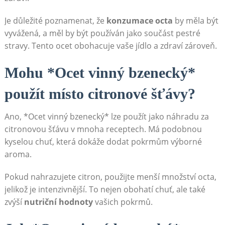
Je důležité poznamenat, ⁤že
konzumace octa
by ‍měla‍ být
vyvážená,⁢ a měl by být používán⁢ jako součást pestré
stravy.​ Tento ocet obohacuje vaše jídlo a zdraví zároveň.
Mohu *Ocet vinný bzenecký*
použít místo citronové šťávy?
Ano, *Ocet​ vinný​ bzenecký* lze‍ použít‍ jako náhradu za
citronovou šťávu v mnoha receptech. Má podobnou
kyselou​ chuť, která⁤ dokáže dodat pokrmům výborné
aroma.
Pokud nahrazujete citron, použijte menší množství octa,
jelikož ⁤je intenzivnější. To nejen ⁣obohatí chuť, ale ‍také
zvýší
nutriční hodnoty
vašich pokrmů.