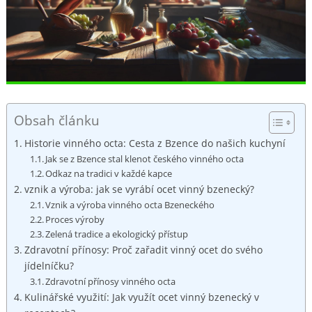
Obsah článku
Historie ⁢vinného‍ octa: Cesta z Bzence do ​našich ⁢kuchyní
Jak se z Bzence stal klenot českého vinného​ octa
Odkaz na tradici v ‍každé kapce
vznik a výroba: jak‍ se vyrábí⁣ ocet vinný‍ bzenecký?
Vznik a výroba vinného octa Bzeneckého
Proces ⁢výroby
Zelená‌ tradice a ‌ekologický ​přístup
Zdravotní přínosy:⁣ Proč ​zařadit vinný ocet ⁣do svého
jídelníčku?
Zdravotní přínosy vinného octa
Kulinářské‍ využití: Jak ​využít ocet‌ vinný ⁣bzenecký⁤ v