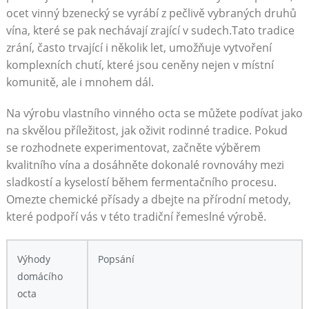
ocet vinný bzenecký se ​vyrábí z pečlivě vybraných druhů
vína, které se ​pak nechávají zrající v sudech.Tato tradice
zrání, často trvající i několik let, umožňuje vytvoření⁤
komplexních chutí, které jsou ceněny nejen v⁤ místní
komunitě, ale i mnohem dál.
Na výrobu vlastního vinného⁤ octa se⁤ můžete podívat jako
‍na skvělou příležitost, jak oživit⁤ rodinné tradice. Pokud
se rozhodnete experimentovat, začněte ‌výběrem
kvalitního vína a⁣ dosáhněte dokonalé rovnováhy mezi
sladkostí a kyselostí během fermentačního procesu.
Omezte ⁣chemické přísady a⁢ dbejte na přírodní⁢ metody,
⁣které podpoří vás v této tradiční řemeslné výrobě.
Výhody
Popsání
domácího
octa