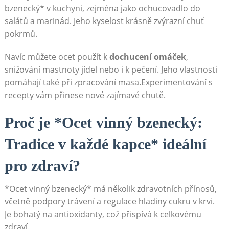
⁤bzenecký* v⁣ kuchyni,⁢ zejména jako ​ochucovadlo do⁣
salátů a⁣ marinád. Jeho⁣ kyselost krásně zvýrazní chuť
pokrmů.
Navíc můžete ocet použít k
dochucení‌ omáček
,
snižování⁤ mastnoty jídel nebo i k pečení. Jeho vlastnosti⁣
pomáhají také při zpracování masa.Experimentování ⁢s
recepty vám přinese nové zajímavé chutě.
Proč je *Ocet vinný ⁢bzenecký:
Tradice v každé kapce* ⁤ideální
pro zdraví?
*Ocet vinný bzenecký* má několik ⁣zdravotních přínosů,
‍včetně⁤ podpory⁢ trávení‌ a regulace ‌hladiny cukru v krvi.
⁢Je bohatý ⁢na ‌antioxidanty, což přispívá k celkovému
zdraví.