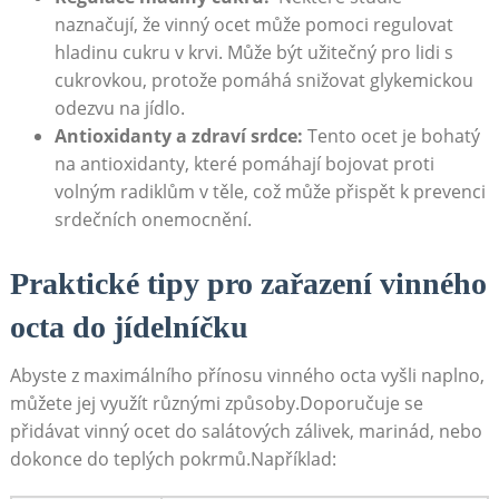
naznačují, že‌ vinný ⁤ocet‍ může pomoci regulovat
hladinu cukru ​v krvi. Může být ​užitečný pro lidi s
cukrovkou, protože pomáhá ​snižovat glykemickou‌
odezvu na ‍jídlo.
Antioxidanty a zdraví srdce:
Tento ⁤ocet je bohatý
na antioxidanty,⁣ které pomáhají bojovat proti ​
volným radiklům v těle, což může ⁤přispět k​ prevenci
srdečních onemocnění.
Praktické tipy pro ​zařazení vinného
octa do jídelníčku
Abyste z⁣ maximálního přínosu vinného octa vyšli naplno,
můžete jej využít‌ různými způsoby.Doporučuje ‌se⁤
přidávat vinný​ ocet do salátových zálivek, marinád, nebo
dokonce do teplých‍ pokrmů.Například: