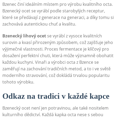
Bzenec činí ideálním místem ⁤pro ​výrobu ‍kvalitního‌ octa.
Bzenecký ocet ‌se‌ vyrábí podle starobylých receptur,
které​ se předávají z generace ‍na generaci, ‌a​ díky tomu​ si
zachovává autentickou ‌chuť a kvalitu.
Bzenecký lihový ocet
se vyrábí z vysoce kvalitních
surovin ⁣a kvasí ⁣přirozeným‍ způsobem, ⁤což zajišťuje ⁤jeho
výjimečné vlastnosti. Proces fermentace ‍je klíčový⁢ pro
dosažení perfektní chuti, ​která⁣ může významně obohatit
každou kuchyni. Vinaři a výrobci octa z ⁤Bzence se
zaměřují na zachování tradičních metod,⁢ a to i ve světě
moderního ‍stravování, což dokládá ⁢trvalou popularitu
tohoto výrobku.
Odkaz na tradici v ‍každé kapce
Bzenecký ocet není jen potravinou, ale také nositelem
⁣kulturního⁤ dědictví.⁣ Každá kapka octa​ nese s​ sebou