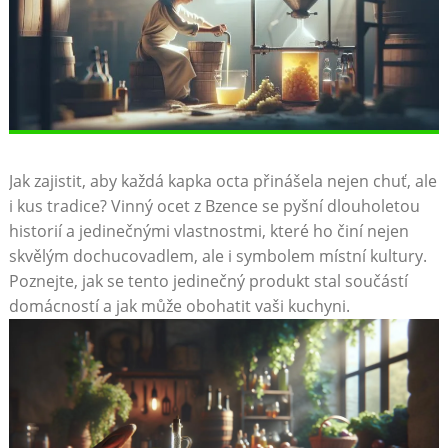
Jak zajistit, aby každá ⁣kapka octa⁢ přinášela nejen chuť, ale
i‌ kus‌ tradice? Vinný ocet ​z Bzence se pyšní ⁤dlouholetou
historií a jedinečnými ‌vlastnostmi, které ho činí nejen
skvělým dochucovadlem,⁢ ale i symbolem místní kultury.
Poznejte, ‌jak se tento ‌jedinečný‍ produkt stal součástí
domácností a jak⁢ může obohatit vaši kuchyni.