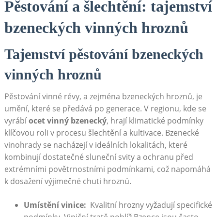
Pěstování a šlechtění: tajemství
bzeneckých vinných hroznů
Tajemství ‌pěstování bzeneckých
⁢vinných ⁣hroznů
Pěstování vinné révy, a zejména bzeneckých ‍hroznů,⁣ je
umění, které se⁤ předává‍ po generace. ​V⁢ regionu, kde ​se
vyrábí
ocet vinný ​bzenecký
,⁣ hrají ‌klimatické podmínky
klíčovou‌ roli v procesu šlechtění a kultivace. Bzenecké
vinohrady se‍ nacházejí v ideálních lokalitách, které⁤
kombinují dostatečné⁣ sluneční svity a ochranu před
extrémními povětrnostními podmínkami, což​ napomáhá
k⁤ dosažení výjimečné chuti hroznů.
Umístění⁤ vinice:
⁣ Kvalitní hrozny vyžadují specifické
podmínky. Viniční ‌tratě​ poblíž Bzence‍ jsou ⁤často