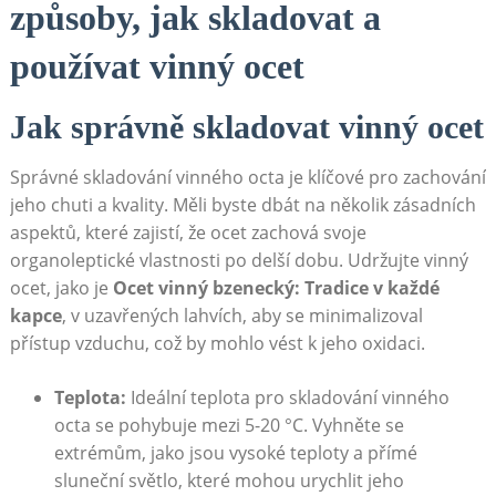
způsoby, jak skladovat a
používat vinný ocet
Jak správně ‍skladovat⁣ vinný ocet
Správné skladování vinného octa je klíčové ⁢pro zachování⁢
jeho chuti a kvality. Měli byste ⁤dbát⁢ na několik zásadních
aspektů, ⁤které zajistí, že ocet zachová svoje
organoleptické vlastnosti po‌ delší dobu. ​Udržujte⁤ vinný
ocet, jako je
Ocet ⁣vinný bzenecký: Tradice v​ každé
kapce
, v uzavřených ​lahvích, aby‍ se minimalizoval
přístup vzduchu, což by ⁤mohlo⁣ vést k jeho oxidaci.
Teplota:
Ideální⁤ teplota⁣ pro skladování vinného
octa se pohybuje ⁢mezi ⁢5-20 °C. Vyhněte se
extrémům, jako jsou vysoké teploty⁢ a přímé
sluneční světlo, které mohou urychlit jeho