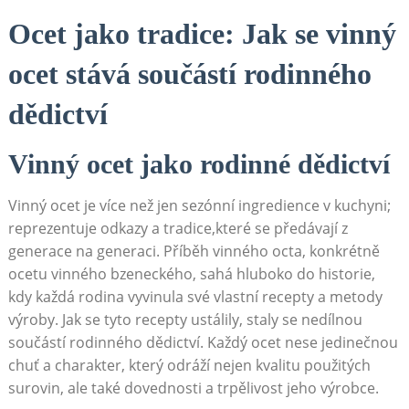
Ocet⁢ jako tradice: ‌Jak‌ se vinný
ocet stává ​součástí‌ rodinného
‌dědictví
Vinný ocet jako rodinné dědictví
Vinný ocet je více než jen sezónní ingredience ​v‌ kuchyni;
reprezentuje odkazy​ a tradice,které se předávají z
generace‍ na generaci. Příběh vinného octa, konkrétně
ocetu vinného bzeneckého,‍ sahá ‍hluboko do historie,
kdy každá⁢ rodina vyvinula své‌ vlastní⁢ recepty a ⁣metody
‍výroby. Jak se tyto recepty ustálily, staly se nedílnou ​
součástí rodinného dědictví. Každý ⁢ocet nese ⁣jedinečnou‌
chuť⁣ a charakter, který odráží nejen kvalitu použitých
surovin, ale⁣ také dovednosti a ​trpělivost jeho⁢ výrobce.