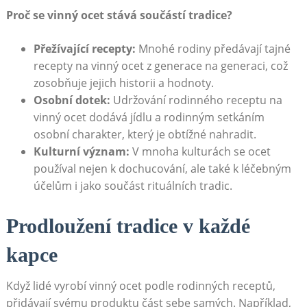
Proč ⁢se vinný ocet stává součástí tradice?
Přežívající recepty:
⁣Mnohé rodiny​ předávají tajné
recepty na ⁤vinný ocet ‌z ​generace‌ na generaci, což⁤
zosobňuje jejich historii a hodnoty.
Osobní dotek:
Udržování ⁤rodinného receptu na
⁣vinný ocet dodává jídlu a rodinným setkáním
osobní ⁤charakter, který je obtížné nahradit.
Kulturní význam:
⁢V ‌mnoha kulturách se ocet
⁤používal ​nejen k dochucování, ale také k léčebným
účelům i jako součást rituálních tradic.
Prodloužení tradice v každé⁣
kapce
Když ⁣lidé ‌vyrobí vinný ocet podle rodinných receptů,
‌přidávají​ svému produktu část ⁤sebe⁤ samých. Například,