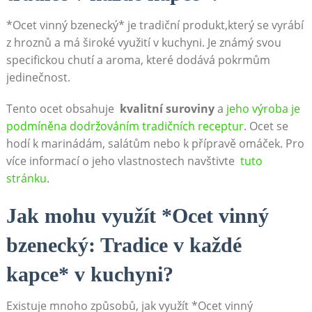
*Ocet vinný ⁤bzenecký* je tradiční produkt,který se vyrábí
‌z hroznů a má široké využití v kuchyni. Je ‍známý svou
specifickou chutí a ⁣aroma, které dodává⁤ pokrmům ​
jedinečnost.
Tento ocet obsahuje ⁤
kvalitní ​suroviny
a
jeho ‍výroba je
podmíněna dodržováním tradičních ‌receptur
.‌ Ocet se
hodí k marinádám, ​salátům nebo k přípravě ‌omáček. Pro
více⁣ informací o jeho ​vlastnostech navštivte ⁢
tuto
stránku
.
Jak mohu využít *Ocet vinný
bzenecký: ‌Tradice v každé
kapce* v kuchyni?
Existuje mnoho způsobů, jak využít *Ocet ‌vinný