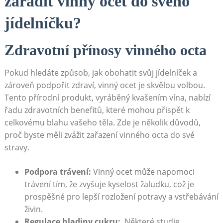
zařadit vinný ocet ⁣do svého
jídelníčku?
Zdravotní přínosy vinného octa
Pokud hledáte způsob, jak obohatit svůj⁤ jídelníček​ a
zároveň podpořit zdraví, vinný‌ ocet je ​skvělou⁤ volbou.
Tento ‌přírodní produkt, vyráběný kvašením vína,⁢ nabízí
řadu zdravotních benefitů, které mohou‌ přispět k
celkovému blahu⁣ vašeho​ těla. Zde je několik důvodů, ​
proč ⁤byste měli ‌zvážit zařazení⁣ vinného ⁤octa ​do⁤ své
stravy.
Podpora trávení:
Vinný⁢ ocet může ⁢napomoci
⁣trávení tím, že zvyšuje kyselost žaludku, což je
prospěšné pro lepší rozložení potravy a vstřebávání
živin.
Regulace hladiny ⁢cukru:
⁤ Některé studie