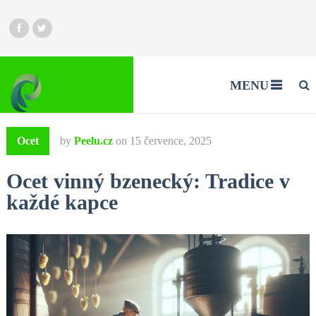
MENU
Ocet
by
Peelu.cz
on
15 července, 2025
Ocet vinný bzenecký: Tradice v
každé kapce