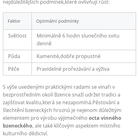
nejdůležitějších podmínek,které ovlivňují růst:
Faktor
Optimální⁢ podmínky
Světlost
Minimálně‌ 6 hodin slunečního‍ svitu
‌denně
Půda
Kamenité,dobře propustné
Péče
Pravidelné prořezávání a‌ výživa
S výše ⁤uvedenými praktickými radami se vinaři v
bezprostředním okolí Bzence snaží udržet ‌tradici a
zajišťovat kvalitu,která ​se nezapomíná.Pěstování⁢ a‌
šlechtění ​bzeneckých hroznů je ⁣nejenom důležitým
elementem pro ⁣výrobu výjimečného⁢
octa vinného⁢
bzeneckého
, ale⁣ také ​klíčovým aspektem místního
kulturního⁢ dědictví.