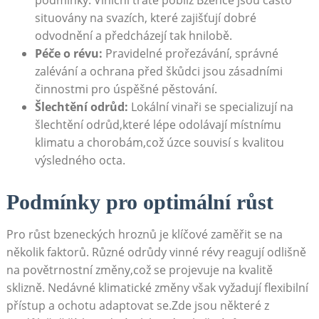
situovány na ​svazích,‍ které zajišťují dobré ​
odvodnění​ a předcházejí tak ⁤hnilobě.
Péče o ⁤révu:
Pravidelné ‍prořezávání,⁢ správné
zalévání ‌a ​ochrana před škůdci ⁢jsou zásadními
⁤činnostmi pro úspěšné pěstování.
Šlechtění ​odrůd:
⁤Lokální vinaři​ se specializují ⁤na
šlechtění odrůd,které lépe odolávají místnímu‍
klimatu a chorobám,což​ úzce souvisí s kvalitou
výsledného octa.
Podmínky pro optimální⁣ růst
Pro růst‍ bzeneckých ⁢hroznů je klíčové zaměřit se na
několik‍ faktorů. Různé odrůdy ‍vinné révy ​reagují odlišně
na povětrnostní změny,což se⁢ projevuje ⁣na kvalitě
sklizně. Nedávné⁣ klimatické⁢ změny však‌ vyžadují‌ flexibilní
přístup a ochotu ⁤adaptovat‌ se.Zde ⁢jsou ‌některé z