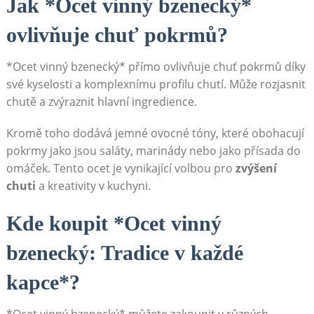
Jak⁤ *Ocet vinný bzenecký*
⁣ovlivňuje chuť‌ pokrmů?
*Ocet ⁢vinný bzenecký* přímo ovlivňuje chuť pokrmů díky
své ⁤kyselosti a komplexnímu profilu chutí. Může rozjasnit
chutě a zvýraznit hlavní ingredience.
Kromě toho dodává jemné ovocné tóny,⁣ které obohacují
pokrmy jako jsou saláty, marinády nebo jako přísada‍ do
omáček. Tento⁤ ocet je vynikající volbou pro‌
zvýšení
chuti
‌a kreativity​ v⁣ kuchyni.
Kde koupit ‍*Ocet vinný
bzenecký: ⁤Tradice v ⁣každé
kapce*?