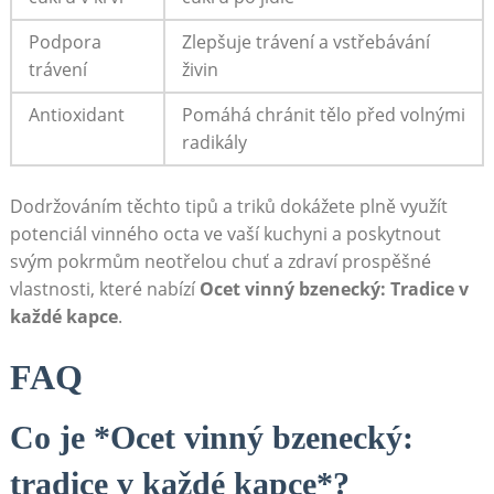
Podpora
Zlepšuje trávení a vstřebávání
trávení
⁣živin
Antioxidant
Pomáhá chránit tělo před volnými​
radikály
Dodržováním těchto tipů‍ a triků ⁢dokážete plně využít
potenciál ⁣vinného octa ve‍ vaší kuchyni ‍a poskytnout
svým⁣ pokrmům neotřelou chuť ⁤a zdraví ⁤prospěšné
vlastnosti,⁤ které nabízí‌
Ocet vinný bzenecký: Tradice v
každé⁢ kapce
.
FAQ
Co ‌je ‌*Ocet‌ vinný‍ bzenecký:
tradice ⁤v⁣ každé kapce*?