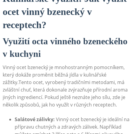
ocet‌ vinný ⁣bzenecký⁤ v
receptech?
Využití octa vinného ‍bzeneckého‍
v⁤ kuchyni
Vinný ocet bzenecký⁢ je ⁤mnohostranným pomocníkem,​
který dokáže proměnit běžná ‌jídla ​v⁢ kulinářské
zážitky.Tento ​ocet,⁤ vyrobený tradičními metodami, má
zvláštní chuť, ‌která dokonale zvýrazňuje přírodní aroma
‌jiných ingrediencí. ‍Pokud ​ještě neznáte⁤ jeho sílu, zde je
několik způsobů, jak ‌ho využít v různých receptech.
Salátové zálivky:
Vinný ocet‌ bzenecký ⁤je ideální na
⁢přípravu⁢ chutných a zdravých zálivek. Například