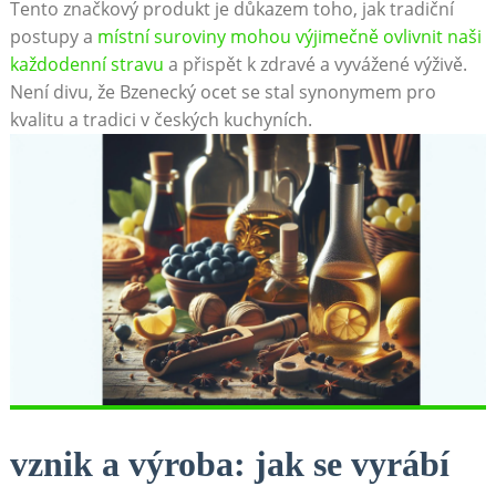
Tento značkový⁣ produkt je‍ důkazem toho, jak tradiční⁢
postupy a
místní suroviny ⁣mohou výjimečně ‍ovlivnit‌ naši
každodenní stravu
a přispět⁢ k zdravé a⁤ vyvážené ⁣výživě.
Není divu, že Bzenecký ocet se stal ‍synonymem ⁤pro
kvalitu a tradici v českých kuchyních.
vznik a výroba: jak‍ se vyrábí⁣