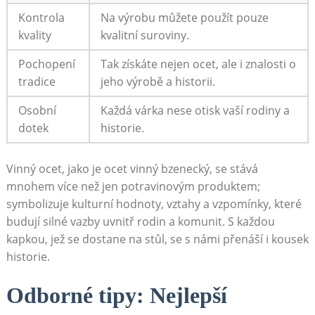
Kontrola
Na výrobu můžete použít pouze
kvality
kvalitní‍ suroviny.
Pochopení
Tak získáte nejen ocet, ale ⁤i znalosti o
‌tradice
jeho výrobě a historii.
Osobní
Každá várka nese ⁤otisk vaší rodiny ⁢a
dotek
‍historie.
Vinný ocet, jako​ je ocet ​vinný‍ bzenecký, se stává
mnohem více než ⁣jen potravinovým produktem;
symbolizuje kulturní hodnoty, ‌vztahy a vzpomínky, které‌
budují ⁤silné ‍vazby uvnitř​ rodin a komunit. S každou
kapkou, ⁢jež se dostane⁣ na stůl, se s ⁢námi přenáší i⁤ kousek
historie.
Odborné tipy: Nejlepší