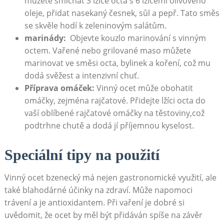
můžete‌ smíchat⁤ 3 lžíce octa ‌s 6‍ lžícemi olivového
oleje, přidat⁢ nasekaný česnek,⁣ sůl a pepř. Tato ​směs​
se ‌skvěle hodí ‌k zeleninovým salátům.
marinády:
‌ Objevte kouzlo marinování s vinným
octem. Vařené ⁤nebo‌ grilované​ maso ‍můžete
marinovat ve směsi octa, bylinek‌ a koření, což mu​
dodá svěžest a intenzivní‌ chuť.
Příprava ⁤omáček:
Vinný ocet může obohatit ​
omáčky, zejména rajčatové. Přidejte ‍lžíci octa do
vaší⁤ oblíbené rajčatové omáčky na těstoviny,což
podtrhne chutě⁣ a⁣ dodá jí příjemnou‌ kyselost.
Speciální tipy⁤ na⁣ použití
Vinný‍ ocet bzenecký má ​nejen gastronomické⁣ využití, ale​
také blahodárné‍ účinky na zdraví. ‍Může napomoci
trávení⁣ a ‍je antioxidantem. Při vaření ⁤je dobré si
uvědomit, že ocet by ‌měl být přidáván spíše na závěr