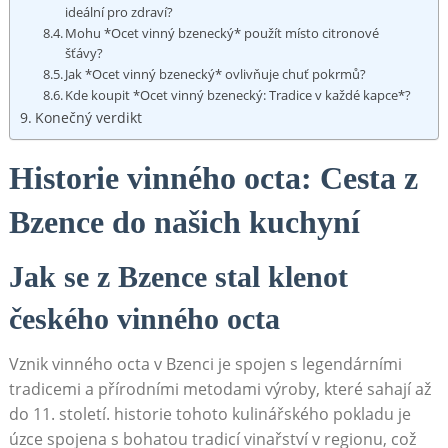
⁤ideální pro zdraví?
Mohu *Ocet vinný bzenecký* použít místo citronové
šťávy?
Jak⁤ *Ocet vinný bzenecký* ⁣ovlivňuje chuť‌ pokrmů?
Kde koupit ‍*Ocet vinný bzenecký: ⁤Tradice v ⁣každé kapce*?
Konečný verdikt
Historie ⁢vinného‍ octa: Cesta z
Bzence do ​našich ⁢kuchyní
Jak se z Bzence stal klenot
českého vinného​ octa
Vznik ​vinného octa ⁣v ⁤Bzenci​ je spojen s legendárními
tradicemi a přírodními⁣ metodami výroby, které sahají až
do 11. ​století. historie⁢ tohoto kulinářského pokladu je
úzce⁢ spojena s bohatou‍ tradicí ​vinařství v regionu, ⁣což