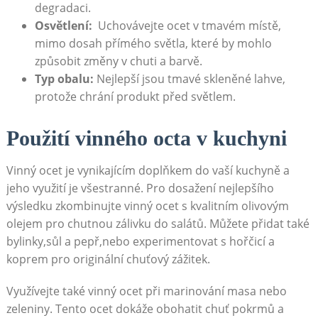
degradaci.
Osvětlení:
⁢ Uchovávejte ocet v tmavém místě,
⁢mimo⁢ dosah přímého světla,‍ které by mohlo
způsobit‍ změny v chuti a barvě.
Typ obalu:
⁤Nejlepší⁤ jsou tmavé skleněné lahve,
protože chrání produkt před světlem.
Použití ⁢vinného octa v‌ kuchyni
Vinný ocet ‌je vynikajícím⁤ doplňkem do vaší kuchyně ⁤a‌
jeho využití ⁢je všestranné. Pro dosažení nejlepšího
výsledku zkombinujte vinný ocet​ s kvalitním olivovým
olejem pro chutnou ⁢zálivku do salátů. Můžete přidat také
⁣bylinky,sůl a⁤ pepř,nebo experimentovat ⁢s hořčicí a
koprem⁤ pro originální⁣ chuťový zážitek.
Využívejte také vinný ‌ocet při marinování masa nebo
zeleniny. Tento⁤ ocet dokáže obohatit chuť pokrmů⁣ a‌