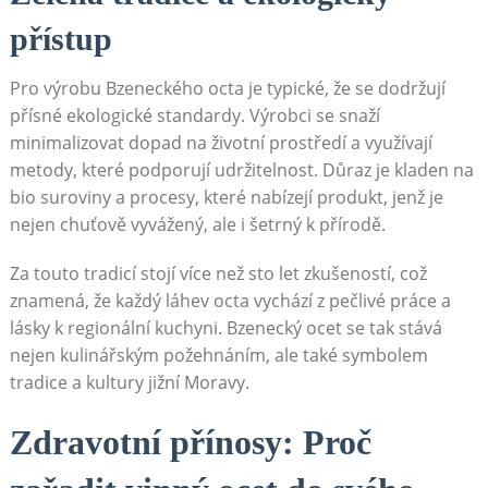
přístup
Pro výrobu Bzeneckého octa je typické, že​ se dodržují
⁢přísné ⁣ekologické standardy. Výrobci se snaží
minimalizovat dopad na životní prostředí a‍ využívají
metody, které‌ podporují ⁣udržitelnost. Důraz je kladen na
bio⁤ suroviny a ‌procesy, které nabízejí produkt, jenž je ​
nejen⁢ chuťově vyvážený,⁢ ale i ⁣šetrný k přírodě.
Za touto tradicí stojí více než ⁣sto let zkušeností, což
znamená,​ že každý láhev octa vychází‍ z pečlivé práce a
lásky k regionální‌ kuchyni. Bzenecký ocet se tak ‌stává
nejen kulinářským požehnáním, ale také symbolem
tradice a kultury jižní Moravy.
Zdravotní přínosy:⁣ Proč ​