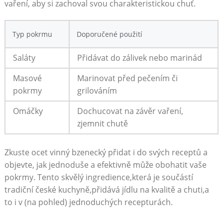
vaření, aby si zachoval svou charakteristickou ‍chuť.
Typ pokrmu
Doporučené použití
Saláty
Přidávat​ do zálivek nebo‍ marinád
Masové
Marinovat před pečením ​či
pokrmy
grilováním
Omáčky
Dochucovat na závěr vaření,⁢
zjemnit chutě
Zkuste ocet​ vinný bzenecký přidat i‍ do svých receptů‍ a
⁢objevte, jak ‌jednoduše ​a efektivně může​ obohatit‍ vaše
pokrmy. Tento skvělý​ ingredience,která je ⁣součástí⁣
tradiční české kuchyně,přidává jídlu na kvalitě‌ a chuti,a
to i​ v (na ​pohled)⁣ jednoduchých recepturách.