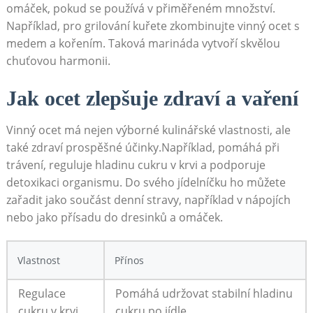
omáček, ⁣pokud ‍se používá​ v přiměřeném množství.
Například, pro grilování ​kuřete​ zkombinujte⁢ vinný‍ ocet s ​
medem a ⁣kořením. Taková marináda vytvoří⁣ skvělou
chuťovou ‌harmonii.
Jak ocet⁢ zlepšuje ⁤zdraví a ​vaření
Vinný⁤ ocet má ‍nejen výborné kulinářské vlastnosti, ale
také zdraví prospěšné účinky.Například, pomáhá při​
trávení,⁤ reguluje hladinu cukru v krvi a podporuje
detoxikaci organismu. Do ‌svého⁢ jídelníčku ho můžete
zařadit jako součást ⁤denní stravy, například v ‍nápojích
nebo⁣ jako přísadu do dresinků a omáček.
Vlastnost
Přínos
Regulace
Pomáhá udržovat stabilní​ hladinu
cukru v krvi
cukru ⁢po jídle