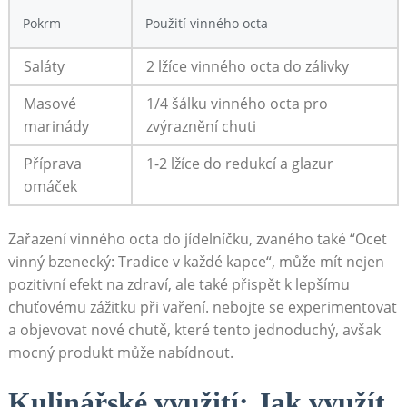
Pokrm
Použití ‌vinného octa
Saláty
2 lžíce vinného octa do ‌zálivky
Masové⁤
1/4 šálku⁤ vinného octa pro
marinády
zvýraznění chuti
Příprava
1-2 lžíce do redukcí ‍a glazur
omáček
Zařazení vinného octa‌ do jídelníčku, zvaného také ‍“Ocet
vinný bzenecký: Tradice v‍ každé kapce“, může‍ mít nejen‍
pozitivní efekt na‌ zdraví, ale ​také přispět k lepšímu
chuťovému zážitku‍ při vaření. ⁤nebojte se experimentovat
a objevovat ‌nové​ chutě, které tento jednoduchý, ​avšak
mocný produkt ⁤může nabídnout.
Kulinářské‍ využití: Jak ​využít