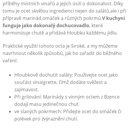
příběhy​ místních⁤ vinařů a jejich úsilí o dokonalost.‍ Díky
tomu ⁢je ocet skvělou​ ingrediencí ⁤nejen do salátů,ale i‍ při
přípravě marinád,omáček a různých‍ pokrmů.
V⁤ kuchyni
funguje‌ jako dokonalý dochucovadlo
, ⁣které
harmonizuje chutě a přidává⁤ hloubku každému ​jídlu.
Praktické využití tohoto octa je široké, a my‍ můžeme
navrhnout několik ​způsobů, jak ho zařadit do běžného
vaření:
Hloubkově dochutit saláty: ‌Používejte ocet jako
součást vinaigrette, čímž⁣ dodáte svěžest a
zajímavost.
Při​ grilování: ⁢Marinády ‌s vinným octem​ z ​Bzence
⁣dodají masu jedinečnou chuť.
ve slaných ‍pokrmech: Přidejte ocet ​do​ omáček či
polévek pro ​zvýraznění chutí.