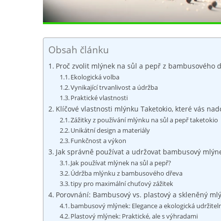
Obsah článku
Proč zvolit ⁤mlýnek na sůl a pepř z bambusového 
Ekologická volba
Vynikající trvanlivost ‌a údržba
Praktické vlastnosti
Klíčové​ vlastnosti mlýnku Taketokio, které vás na
Zážitky‍ z ​používání mlýnku​ na sůl⁣ a ‍pepř‍ taketokio
Unikátní design a materiály
Funkčnost a‍ výkon
Jak správně používat a udržovat bambusový mlýn
Jak používat mlýnek na sůl ​a pepř?
Údržba mlýnku z bambusového dřeva
tipy pro maximální chuťový ‌zážitek
Porovnání: Bambusový vs. plastový a skleněný ml
bambusový mlýnek: Elegance a ekologická udržitel
Plastový mlýnek: Praktické, ale⁢ s výhradami