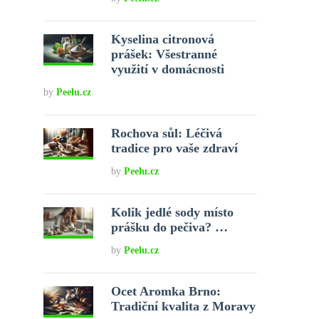
Kyselina citronová
prášek: Všestranné
využití v domácnosti
by
Peelu.cz
Rochova sůl: Léčivá
tradice pro vaše zdraví
by
Peelu.cz
Kolik jedlé sody místo
prášku do pečiva? …
by
Peelu.cz
Ocet Aromka Brno:
Tradiční kvalita z Moravy