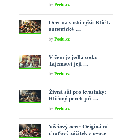
by
Peelu.cz
Ocet na sushi rýži: Klíč k
autentické …
by
Peelu.cz
V čem je jedlá soda:
Tajemství její …
by
Peelu.cz
Živná sůl pro kvasinky:
Klíčový prvek při …
by
Peelu.cz
Višňový ocet: Originální
chuťový zážitek z ovoce