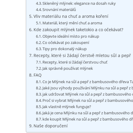
Skleněný mlýnek: elegance‍ na dosah ruky
Srovnání materiálů
Vliv materiálu na chuť a aroma koření
Materiál, který mění​ chuť a ​aroma
Kde zakoupit⁤ mlýnek taketokio a co ‍očekávat?
Objevte ideální místo ‌pro nákup
Co⁣ očekávat po⁤ zakoupení
Tipy pro dokonalý nákup
Recepty, ‍které si žádají čerstvě mletou sůl a pepř
Recepty, které ⁢si žádají čerstvou chuť
Jak správně používat mlýnek
FAQ
Co je Mlýnek na sůl a pepř z⁢ bambusového dřeva⁤ T
Jaké jsou výhody⁤ používání⁣ Mlýnku na⁤ sůl a pepř ⁣
jak udržovat‍ Mlýnek na sůl ⁤a pepř ⁢z ⁤bambusového 
Proč si vybrat Mlýnek na sůl a pepř ‌z bambusového
Jak vlastně mlýnek funguje?
Jaká je cena⁢ Mlýnku na sůl ⁣a pepř z bambusového 
kde koupit ⁣Mlýnek na sůl a pepř ⁣z bambusového dř
Naše⁢ doporučení