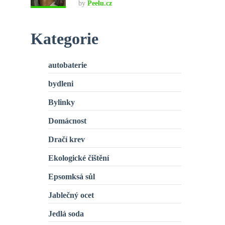
by
Peelu.cz
Kategorie
autobaterie
bydleni
Bylinky
Domácnost
Dračí krev
Ekologické čištění
Epsomksá sůl
Jablečný ocet
Jedlá soda