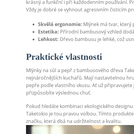
krásný‍ a funkční ​i při​ každodenním používání. 
⁤Vždy je dobré se vyhnout agresivním čisticím pr
Skvělá ergonomie:
Mlýnek ‍má ⁤tvar, který
Estetika:
Přírodní⁣ bambusový vzhled dodá 
Lehkost:
​Dřevo⁢ bambusu je lehké, ​což us
Praktické vlastnosti
Mlýnky na sůl a pepř z bambusového⁢ dřeva‌ Taketo
nejnáročnějších kuchařů. Mají nastavitelnou hrubo
pepře podle vlastního ‍vkusu. Ať už připravujet
přizpůsobíte výslednou chuť.
Pokud hledáte kombinaci ekologického designu a
Taketokio je tou pravou volbou. Tímto ​produktem
značku, která ‌dbá⁣ na udržitelnost⁣ a ⁣kvalitu.