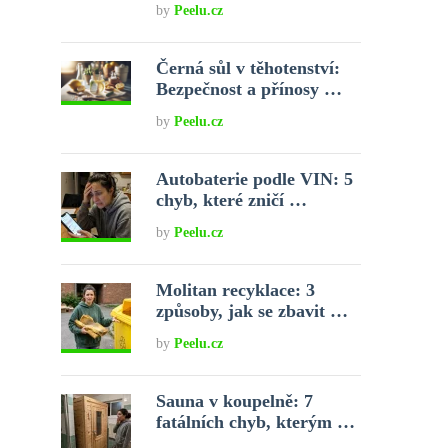
by
Peelu.cz
Černá sůl v těhotenství:
Bezpečnost a přínosy …
by
Peelu.cz
Autobaterie podle VIN: 5
chyb, které zničí …
by
Peelu.cz
Molitan recyklace: 3
způsoby, jak se zbavit …
by
Peelu.cz
Sauna v koupelně: 7
fatálních chyb, kterým …