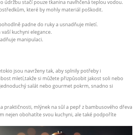
‍Pro údržbu stačí ​pouze tkanina navlhčená teplou vodou.
ostředkům, které‍ by mohly ⁢materiál poškodit.
 pohodlně padne ⁢do ruky a ​usnadňuje mletí.
vaší‍ kuchyni elegance.
nadňuje manipulaci.
kio jsou navrženy tak, aby splnily potřeby ⁢i⁤
st mletí,takže si můžete⁣ přizpůsobit ⁣jakost soli ⁣nebo
e jednoduchý⁢ salát nebo gourmet pokrm, snadno si
⁢ praktičnosti, mlýnek na sůl a pepř z bambusového⁤ dřeva
 nejen ⁤obohatíte svou‍ kuchyni,⁢ ale ​také podpoříte