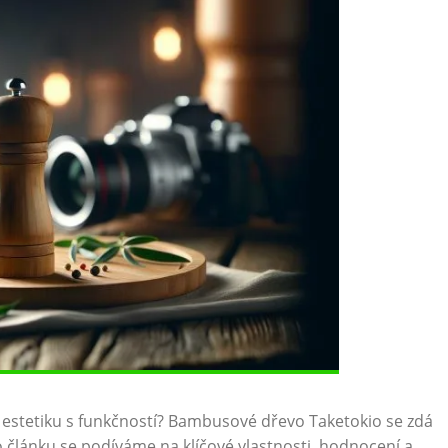
pojí estetiku ​s ⁤funkčností? Bambusové dřevo Taketokio se zdá
o ‌článku ⁤se‌ podíváme na klíčové vlastnosti,⁤ hodnocení a