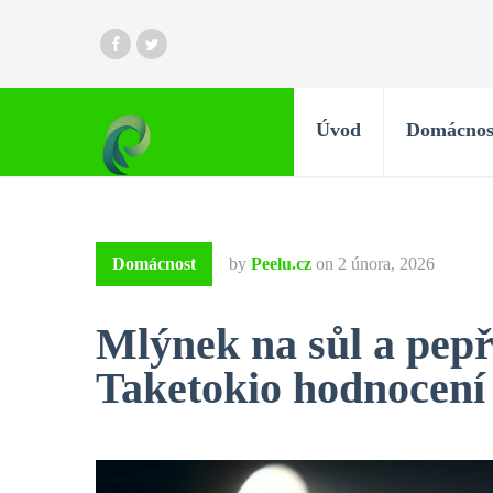
Úvod
Domácnos
Domácnost
by
Peelu.cz
on
2 února, 2026
Mlýnek na sůl a pep
Taketokio hodnocení