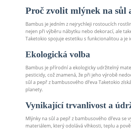
Proč zvolit ⁤mlýnek na sů
Bambus je jedním ⁣z nejrychleji rostoucích⁤ rostli
nejen při výběru ⁢nábytku ⁤nebo dekorací, ale t
Taketokio spojuje estetiku s ⁤funkcionalitou a 
Ekologická volba
Bambus‍ je přírodní a ekologicky udržitelný ⁣mat
pesticidy, což znamená, že při jeho výrobě nedochá
sůl a​ pepř⁣ z bambusového dřeva Taketokio získát
‍planety.
Vynikající trvanlivost ‌a úd
Mlýnky na​ sůl a pepř z ‌bambusového dřeva se v
materiálem, ⁤který ⁤odolává vlhkosti,‌ teplu a⁣ p