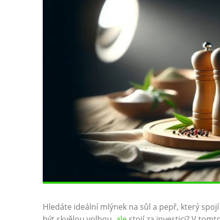
Hledáte ideální mlýnek ‌na sůl ​a ⁣pepř,⁣ který⁢ s
být skvělou volbou,⁣
ale
stojí za investici?⁣ V tomt