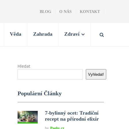
BLOG
O NÁS
KONTAKT
Věda
Zahrada
Zdraví
Hledat
Vyhledat!
Populární Články
7-bylinný ocet: Tradiční
recept na přírodní elixír
by
Peelu.cz