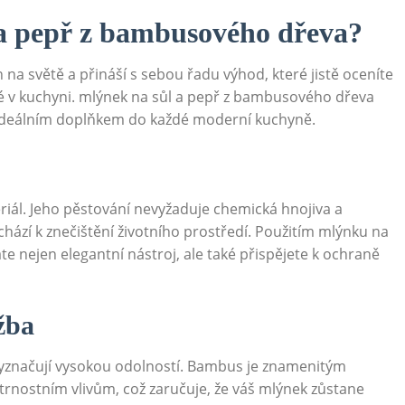
l a pepř z bambusového dřeva?
n na​ světě a‍ přináší s sebou řadu výhod, které jistě oceníte
aké v kuchyni. mlýnek ⁣na sůl a pepř z bambusového dřeva
je ideálním doplňkem do každé moderní kuchyně.
eriál. Jeho pěstování ‌nevyžaduje chemická hnojiva a
zí⁣ k⁤ znečištění‍ životního⁣ prostředí. Použitím mlýnku ‌na
e nejen elegantní ‍nástroj, ale také přispějete ⁢k ochraně
ržba
yznačují⁣ vysokou odolností. Bambus⁤ je znamenitým
ovětrnostním vlivům, což zaručuje, že váš mlýnek zůstane