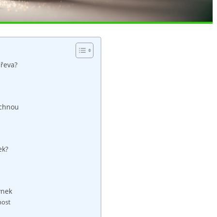
dřeva?
dchnou
ek?
ýnek
nost