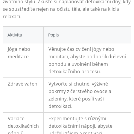
‌životního stylu. Zkuste si naplánovat detoxikační dny, kdy
se​ soustředíte nejen na očistu těla, ale také na klid a
relaxaci.
Aktivita
Popis
Jóga nebo
Věnujte​ čas cvičení jógy ⁢nebo
meditace
meditaci, abyste podpořili‌ duševní
pohodu a uvolnění během⁣
detoxikačního procesu.
Zdravé vaření
Vytvořte si chutné, výživné
pokrmy z​ čerstvého ovoce a
zeleniny, které posílí vaši⁤
detoxikaci.
Variace
Experimentujte ​s ⁢různými‌
detoxikačních
detoxikačními nápoji, abyste
nápojů
udrželi zájem a motivaci.