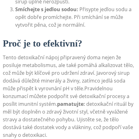
sirup úplně nerozpustí.
Smíchejte s ​jedlou sodou:
Přisypte jedlou sodu a
opět⁣ dobře promíchejte. Při smíchání se může
vytvořit ​pěna, což je ⁣normální.
Proč⁢ je to efektivní?
Tento detoxikační nápoj připravený doma nejen že
posiluje metabolismus, ale ‌také pomáhá ‍alkalizovat tělo,
což může být klíčové pro udržení ‌zdraví. Javorový⁣ sirup
dodává důležité minerály ⁢a živiny, zatímco jedlá soda
může přispět ​k ‌vyrovnání ⁤pH v těle.Pravidelnou⁤
konzumací můžete podpořit své detoxikační procesy a
posílit imunitní ⁤systém.
pamatujte:
detoxikační‌ rituál by
měl být doplněn o⁢ zdravý životní styl, ⁤včetně vyvážené⁤
stravy a ⁣dostatečného‌ pohybu. Ujistěte se, že ‌tělo
dostává také dostatek vody a vlákniny, což podpoří vaše
snahy ‍o detoxikaci. ‍