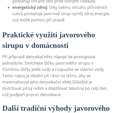
pomáhají chránit ⁣tělo před volnými radikály.
energetický zdroj:
Díky svému obsahu přírodních
cukrů poskytuje javorový sirup rychlý zdroj ⁢energie,
což‍ může⁤ pomoci při únavě.
Praktické využití javorového
‍sirupu‌ v ⁢domácnosti
Při ‌přípravě detoxikačního ​nápoje⁣ lze postupovat
jednoduše. Smíchejte lžičku javorového sirupu s
čtvrtinou lžičky ​jedlé sody a rozpusťte ve sklenici vody.
Tento nápoj je ideální pít⁤ ráno na lačno, aby se
maximalizoval‌ jeho detoxikační efekt.Důležité je ​
dodržovat pitný režim a doplňovat tekutiny po celý den,
což podpoří proces detoxikace.
Další tradiční ‍výhody javorového