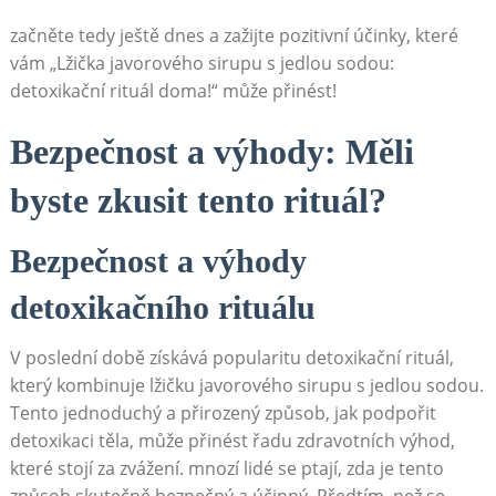
začněte tedy ještě⁣ dnes a⁣ zažijte pozitivní účinky, které
vám „Lžička‍ javorového sirupu s jedlou⁢ sodou:​
detoxikační ⁤rituál doma!“ ‌může ⁣přinést!
Bezpečnost a výhody: Měli
byste zkusit tento rituál?
Bezpečnost a výhody
detoxikačního rituálu
V ⁣poslední době získává popularitu ⁤detoxikační‍ rituál,
‌který‌ kombinuje lžičku ‍javorového sirupu s jedlou sodou.
Tento ‍jednoduchý a přirozený způsob, jak​ podpořit
detoxikaci ‌těla, může přinést řadu⁤ zdravotních výhod,⁤
které stojí⁤ za zvážení. mnozí lidé se ptají, zda ⁤je tento
způsob skutečně bezpečný a účinný. Předtím, než se