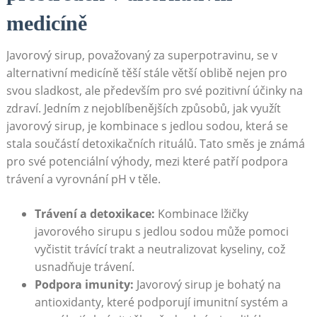
medicíně
Javorový‌ sirup, považovaný za‍ superpotravinu, se ‍v
alternativní medicíně těší ⁣stále větší ⁤oblibě nejen​ pro
svou sladkost, ale ​především‌ pro své ​pozitivní účinky ‍na
zdraví. ⁢Jedním z nejoblíbenějších způsobů, jak využít
javorový sirup, je kombinace ⁢s jedlou‍ sodou, která ‍se
‌stala součástí‌ detoxikačních rituálů. Tato směs je‌ známá
pro své​ potenciální výhody, mezi které ⁣patří podpora
trávení a vyrovnání ⁤pH ⁤v ‌těle.
Trávení a detoxikace:
​Kombinace lžičky
javorového sirupu s jedlou sodou může pomoci
vyčistit trávící trakt​ a neutralizovat kyseliny, což
usnadňuje trávení.
Podpora imunity:
Javorový sirup je bohatý na
antioxidanty, které podporují imunitní systém ⁤a