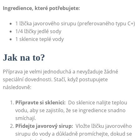
Ingredience, které potřebujete:
1 lžička javorového ⁢sirupu (preferovaného typu‌ C+)
1/4 lžičky jedlé sody
1 ⁤sklenice ​teplé ⁣vody
Jak na to?
Příprava ⁣je velmi ‌jednoduchá a nevyžaduje žádné
speciální dovednosti. Stačí, když ​postupujete
následovně:
Připravte ⁤si sklenici:
‍ Do sklenice nalijte teplou⁢
vodu, aby se ​zajistilo, že se ingredience⁢ snadno
‌smíchají.
Přidejte javorový sirup:
​ Vložte⁢ lžičku ⁤javorového
sirupu do vody a důkladně‌ promíchejte, dokud se