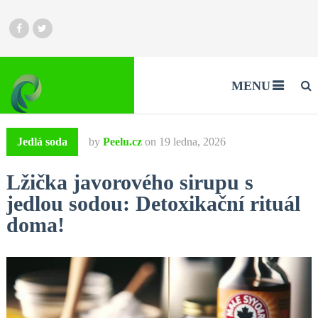
MENU
Jedlá soda
by
Peelu.cz
on
19 ledna, 2026
Lžička javorového sirupu s
jedlou sodou: Detoxikační rituál
doma!