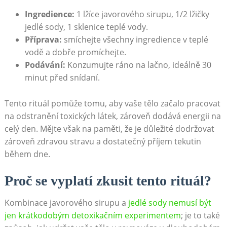
Ingredience:
1 lžíce javorového ​sirupu, ⁤1/2 lžičky
jedlé sody,​ 1 sklenice teplé⁣ vody.
Příprava:
smíchejte všechny ingredience v teplé
vodě ​a⁤ dobře promíchejte.
Podávání:
Konzumujte ‍ráno na lačno, ideálně 30
minut před⁢ snídaní.
Tento rituál ⁣pomůže tomu, aby⁢ vaše tělo začalo pracovat
⁣na odstranění toxických ⁣látek, ⁢zároveň dodává energii⁣ na
​celý ⁣den. Mějte však na paměti,⁤ že je důležité dodržovat
zároveň zdravou stravu⁢ a ‌dostatečný příjem tekutin
během dne.
Proč se vyplatí zkusit tento ⁣rituál?
Kombinace javorového‍ sirupu a
jedlé sody nemusí být
jen krátkodobým detoxikačním experimentem
; je to také