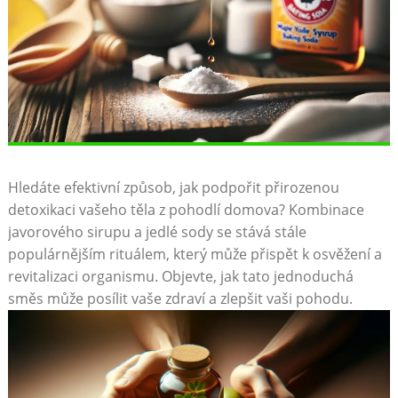
Hledáte efektivní způsob, ​jak podpořit přirozenou
detoxikaci vašeho těla z pohodlí⁤ domova?⁢ Kombinace
javorového sirupu a jedlé sody se stává stále
populárnějším rituálem, který může přispět k ⁤osvěžení‍ a
revitalizaci organismu.‍ Objevte, jak tato⁤ jednoduchá
směs může posílit vaše zdraví ‍a zlepšit vaši⁢ pohodu.