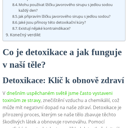
Mohu používat lžičku javorového sirupu‍ s jedlou sodou
každý den?
Jak připravím lžičku javorového ‌sirupu​ s jedlou sodou?
Jaké jsou přínosy této detoxikační kúry?
Existují nějaké kontraindikace?
Konečný verdikt
Co je ⁤detoxikace a jak funguje⁤
v​ naší těle?
Detoxikace: Klíč k obnově zdraví
V
dnešním uspěchaném světě jsme ⁣často vystaveni
toxinům ze stravy
, znečištění vzduchu a chemikálií, což
‌může mít negativní⁢ dopad na naše zdraví. ​Detoxikace je
přirozený proces, kterým ​se ⁤naše ⁢tělo zbavuje těchto
škodlivých‌ látek a⁣ obnovuje rovnováhu. Pomocí