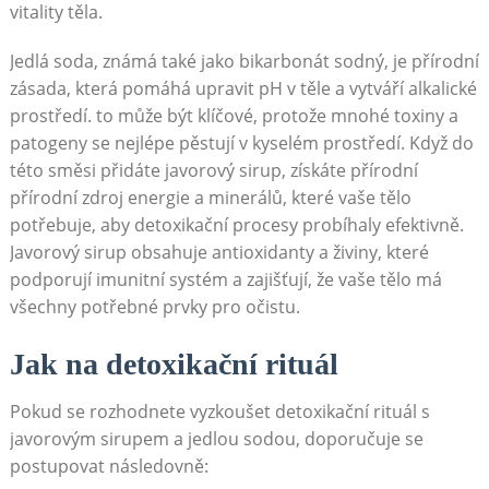
vitality těla.
Jedlá soda, známá také jako bikarbonát ⁣sodný, je přírodní
zásada, která‌ pomáhá upravit pH ⁣v těle a vytváří alkalické
prostředí.⁣ to může být klíčové,⁤ protože mnohé​ toxiny a
patogeny se nejlépe pěstují v⁤ kyselém prostředí. Když do
této ⁤směsi přidáte ​javorový sirup, získáte ‍přírodní
přírodní zdroj energie a minerálů, které vaše⁢ tělo
potřebuje, aby detoxikační procesy probíhaly‌ efektivně.
Javorový sirup obsahuje antioxidanty a živiny, které
podporují‍ imunitní systém ‍a zajišťují, že vaše tělo má
všechny potřebné ⁣prvky pro⁢ očistu.
Jak na detoxikační rituál
Pokud se ⁣rozhodnete vyzkoušet detoxikační rituál s‍
javorovým sirupem a jedlou sodou,‍ doporučuje se
postupovat následovně: