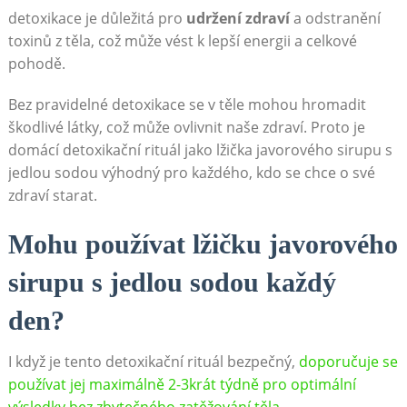
detoxikace je důležitá pro
udržení ​zdraví
a odstranění
toxinů​ z těla,⁣ což může vést k lepší energii a celkové
pohodě.
Bez pravidelné⁤ detoxikace se ​v těle mohou hromadit
škodlivé látky, což může ⁣ovlivnit naše zdraví. Proto je
⁤domácí detoxikační rituál ⁤jako⁢ lžička javorového sirupu s
jedlou sodou ⁣výhodný pro každého, ​kdo se chce o své
zdraví starat.
Mohu používat lžičku javorového
sirupu‍ s jedlou sodou každý
den?
I když ‍je tento ⁤detoxikační rituál bezpečný, ⁣
doporučuje se
⁤používat jej maximálně 2-3krát týdně ⁣pro optimální