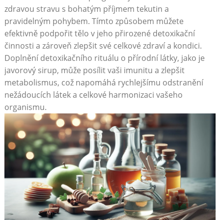
zdravou stravu s‍ bohatým příjmem‌ tekutin a
pravidelným pohybem.‍ Tímto ‌způsobem ​můžete ​
efektivně podpořit tělo v jeho přirozené⁣ detoxikační
činnosti a⁤ zároveň zlepšit ‍své celkové ​zdraví a kondici.
⁣Doplnění detoxikačního⁤ rituálu o⁢ přírodní látky, jako je
javorový sirup, může‌ posílit ⁢vaši ⁣imunitu ⁢a zlepšit
metabolismus,⁣ což napomáhá rychlejšímu‌ odstranění
nežádoucích látek a celkové ⁢harmonizaci vašeho
organismu.