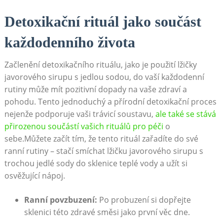
Detoxikační rituál jako součást
každodenního života
Začlenění detoxikačního rituálu, jako je⁢ použití‌ lžičky
javorového sirupu s jedlou ⁤sodou, do vaší každodenní
rutiny‌ může mít ⁤pozitivní‍ dopady‌ na vaše zdraví a⁤
pohodu. Tento jednoduchý a přírodní detoxikační proces
​nejenže podporuje ⁣vaši trávicí⁣ soustavu,
ale také se stává
⁣přirozenou součástí vašich rituálů ‌pro péči
​o
sebe.Můžete začít tím, že tento​ rituál zařadíte do své
ranní rutiny – stačí smíchat ‍lžičku ⁢javorového sirupu s
trochou jedlé sody⁣ do ⁢sklenice⁤ teplé vody a užít‍ si
osvěžující ⁤nápoj.
Ranní povzbuzení:
Po ⁢probuzení si dopřejte
sklenici ⁤této‌ zdravé směsi jako první věc dne.