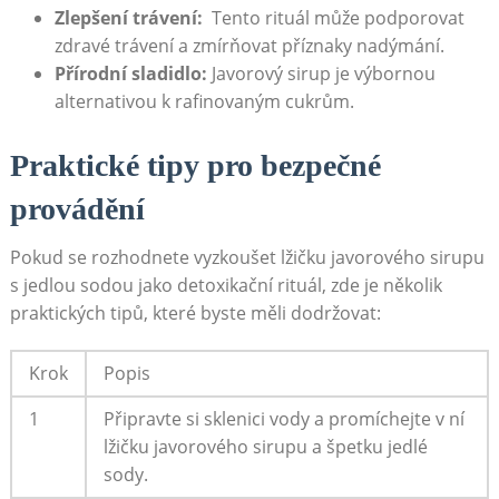
Zlepšení‍ trávení:
⁣ Tento rituál⁣ může podporovat
zdravé trávení a‍ zmírňovat příznaky nadýmání.
Přírodní sladidlo:
Javorový sirup je výbornou
alternativou k rafinovaným cukrům.
Praktické tipy‍ pro bezpečné
provádění
Pokud⁣ se⁤ rozhodnete​ vyzkoušet‌ lžičku javorového sirupu
s jedlou sodou⁣ jako detoxikační‌ rituál, ​zde⁣ je několik​
praktických tipů, které byste ⁤měli dodržovat:
Krok
Popis
1
Připravte si sklenici vody a promíchejte v ní
lžičku javorového sirupu a špetku‍ jedlé
⁣sody.