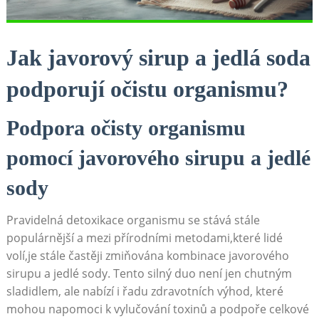
Jak javorový sirup a jedlá soda
podporují očistu organismu?
Podpora očisty organismu
pomocí javorového sirupu a jedlé
sody
Pravidelná detoxikace organismu se stává stále⁢
populárnější a mezi přírodními ‌metodami,které lidé ​
volí,je stále častěji zmiňována kombinace‌ javorového
sirupu a jedlé sody. Tento silný duo není jen chutným‍
sladidlem, ale nabízí i ⁤řadu ‍zdravotních výhod, které
mohou napomoci k vylučování toxinů‍ a ⁢podpoře celkové