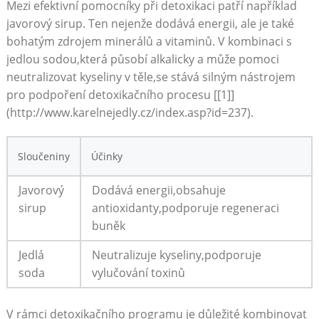
Mezi ⁣efektivní⁢ pomocníky při ​detoxikaci patří ⁢například
javorový sirup. Ten ⁤nejenže dodává energii, ale ⁤je také
bohatým zdrojem‍ minerálů a‌ vitaminů.​ V kombinaci ⁣s
jedlou sodou,která působí alkalicky a může pomoci
neutralizovat kyseliny v těle,se⁢ stává⁤ silným nástrojem
pro podpoření ⁢detoxikačního procesu [[1]]
(http://www.karelnejedly.cz/index.asp?id=237).
Sloučeniny
Účinky
Javorový
Dodává energii,obsahuje
sirup
antioxidanty,podporuje regeneraci
buněk
Jedlá
Neutralizuje ​kyseliny,podporuje
soda
vylučování toxinů
V ‍rámci detoxikačního ‍programu je⁢ důležité ‌kombinovat⁣