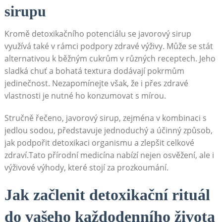
sirupu
Kromě detoxikačního ‍potenciálu se ‍javorový⁣ sirup
⁢využívá také v⁣ rámci podpory zdravé výživy. Může se ⁢stát
alternativou‍ k běžným cukrům v různých ‌receptech. Jeho
sladká chuť a bohatá textura dodávají ‌pokrmům⁣
jedinečnost. Nezapomínejte však, že i přes zdravé
vlastnosti je nutné ho konzumovat s mírou.
Stručně řečeno, javorový sirup, zejména v kombinaci s⁣
jedlou ⁣sodou, představuje jednoduchý ⁢a⁣ účinný způsob,
jak podpořit detoxikaci ⁤organismu a zlepšit celkové
zdraví.Tato přírodní medicína nabízí nejen osvěžení, ale i
výživové ⁤výhody, které stojí za prozkoumání.
Jak začlenit detoxikační ⁤rituál
do vašeho každodenního života