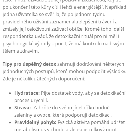
po ​ukončení této kůry cítili lehčí a energičtější. Například
jedna uživatelka se svěřila, že po‌ jednom týdnu
pravidelného užívání⁤ zaznamenala‍ zlepšení trávení a
‌zmizely její celoživotní zažívací ‍obtíže. Kromě toho, další
respondentka uvádí, že ‌detoxikační‍ rituál pro ni měl i
psychologické ​výhody – pocit, ⁤že má kontrolu ⁣nad svým ​
tělem a zdravím.
Tipy⁣ pro úspěšný detox
⁢zahrnují ‍dodržování některých
jednoduchých postupů, které⁣ mohou podpořit výsledky.
Zde je několik užitečných‍ doporučení:
Hydratace:
Pijte dostatek​ vody, aby se detoxikační
⁤proces urychlil.
Strava:
⁤ Zahrňte do svého jídelníčku⁣ hodně
zeleniny a‌ ovoce, které podporují detoxikaci.
Pravidelný pohyb:
⁣Fyzická aktivita pomáhá​ udržet
metabolismus v chodu a zlepšuje celkový pocit