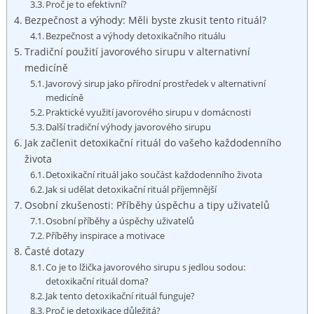
Proč⁢ je to efektivní?
Bezpečnost a výhody: Měli byste zkusit tento rituál?
Bezpečnost a výhody detoxikačního rituálu
Tradiční použití javorového sirupu ‌v ‌alternativní
medicíně
Javorový sirup jako přírodní⁣ prostředek v alternativní
medicíně
Praktické využití javorového ‍sirupu‌ v ⁢domácnosti
Další tradiční ‍výhody javorového sirupu
Jak začlenit detoxikační ⁤rituál do vašeho každodenního
života
Detoxikační rituál jako součást každodenního života
Jak si udělat detoxikační ‍rituál příjemnější
Osobní ⁣zkušenosti: Příběhy úspěchu a tipy uživatelů
Osobní příběhy⁤ a ‌úspěchy ⁤uživatelů
Příběhy inspirace a motivace
Časté dotazy
Co​ je to lžička javorového ‍sirupu s jedlou sodou:
detoxikační rituál doma?
Jak tento detoxikační rituál funguje?
Proč je detoxikace ​důležitá?