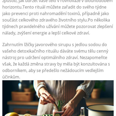
⁢způsob, jak udržet vaše⁤ tělo v rovnováze v dlouhodobém
horizontu.Tento rituál můžete zařadit do⁢ svého týdne
⁤jako‌ prevenci‌ proti nahromadění toxinů, případně jako⁣
součást ​celkového zdravého životního stylu.Po ‌několika
⁣týdnech pravidelného užívání můžete pozorovat ⁣zlepšení⁢
nálady, ⁤zvýšení energie⁢ a lepší celkové ⁤zdraví.
Zahrnutím lžičky javorového sirupu s⁣ jedlou sodou ‌do
vašeho detoxikačního rituálu dáváte svému tělu cenný
nástroj‌ pro udržení optimálního zdraví. Nezapomeňte
však, že každá změna stravy by měla být konzultována s
odborníkem, aby se předešlo nežádoucím‌ vedlejším
účinkům.