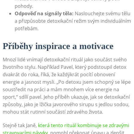
⁢pohody.
Odpověď na signály těla:
Naslouchejte ​svému tělu
a přizpůsobte detoxikační režim ⁤svým ​individuálním
⁢potřebám.
Příběhy inspirace a motivace
Mnozí lidé vnímají detoxikační rituál jako součást ‍svého
‍životního ⁣stylu. Například Pavel, který podstoupil⁣ detox
dvakrát do roka, říká, ​že každýkrát pocítí obnovení
⁤energie a ​jasnost mysli. ⁣„Po detoxu jsem schopný se lépe⁢
soustředit na ⁤práci ​a mám mnohem více energie na⁢
sport,“ sdílí pavel. Jeho⁤ příběh ukazuje,⁤ jak se detoxikační⁣
způsoby, jako je‍ lžička javorového sirupu s​ jedlou sodou,
mohou stát rutinní ⁢součástí zdravého života.
Stejně tak Janě,
která tento rituál‍ kombinuje se zdravými
stravovacími návyky
, pomohl překonat únavu a ​zlepšit