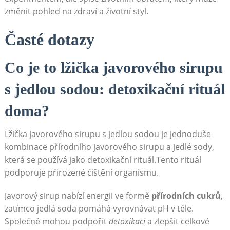
změnit pohled ⁢na zdraví a životní styl.
Časté dotazy
Co​ je to lžička javorového ‍sirupu
s jedlou sodou: detoxikační rituál
doma?
Lžička javorového sirupu s jedlou ‌sodou je jednoduše
kombinace přírodního javorového⁣ sirupu a jedlé sody,
která se‌ používá jako detoxikační rituál.Tento⁣ rituál‌
podporuje přirozené ‌čištění organismu.
Javorový sirup nabízí energii ve formě
přírodních cukrů
,‌
zatímco‍ jedlá soda pomáhá ⁢vyrovnávat​ pH v těle.
⁤Společně mohou podpořit
detoxikaci
a zlepšit celkové