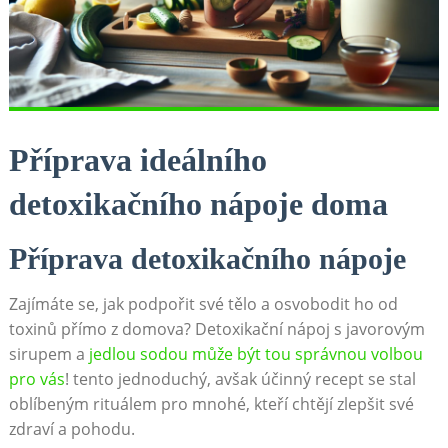
Příprava ideálního
⁣detoxikačního nápoje doma
Příprava detoxikačního nápoje
Zajímáte se, jak podpořit⁢ své tělo a osvobodit ho od
‍toxinů přímo ⁢z domova? Detoxikační nápoj⁢ s javorovým
sirupem a
jedlou sodou může ‌být tou ⁢správnou⁣ volbou
pro vás
! tento jednoduchý, avšak účinný recept se stal
⁣oblíbeným rituálem pro mnohé, kteří⁢ chtějí ⁤zlepšit své
zdraví a ​pohodu.