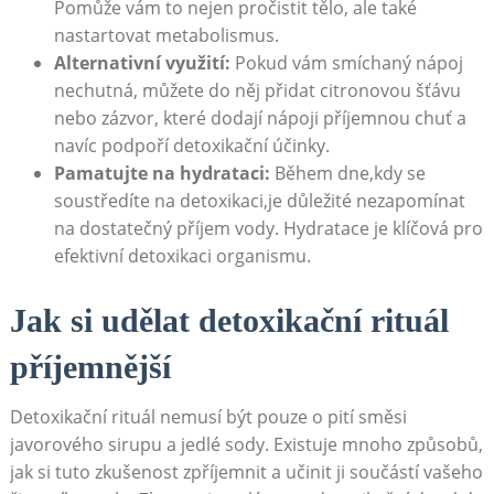
Pomůže vám to nejen pročistit tělo, ​ale také
⁢nastartovat metabolismus.
Alternativní využití:
Pokud vám smíchaný nápoj
nechutná, můžete do něj přidat‌ citronovou šťávu
⁤nebo zázvor, které⁢ dodají ⁣nápoji příjemnou chuť a
navíc podpoří detoxikační ⁢účinky.
Pamatujte na hydrataci:
⁤Během dne,kdy ‍se
soustředíte na detoxikaci,je důležité ‌nezapomínat
na dostatečný ‍příjem vody. ‌Hydratace je ‍klíčová pro
​efektivní ⁤detoxikaci ‍organismu.
Jak si udělat detoxikační ‍rituál
příjemnější
Detoxikační ​rituál nemusí být pouze o‍ pití směsi
javorového⁣ sirupu a jedlé sody. Existuje mnoho ⁢způsobů,
⁤jak si tuto zkušenost zpříjemnit ⁢a učinit ji součástí vašeho