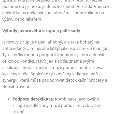
pustíme do přínosů,⁢ je‍ důležité ​zmínit, že‍ každá změna v
jídelníčku by měla být konsultována‌ s odborníkem na
výživu nebo lékařem.
Výhody javorového sirupu a⁢ jedlé ⁣sody
Javorový sirup je ⁤nejen lahodný, ale také bohatý⁢ na
antioxidanty ⁣a minerální‍ látky,‍ jako⁣ jsou zinek a mangan.
Tyto⁣ složky⁤ mohou⁣ podpořit imunitní systém a zlepšit
celkovou kondici. Navíc jedlá soda, známá svými
alkalizujícími vlastnostmi, může pomoci neutralizovat
kyseliny v těle. Společně tyto dvě ingredience tvoří
synergií, která ​může podporovat⁤ detoxikační procesy a
zlepšit trávení.
Podpora detoxikace:
Kombinace javorového
sirupu ‍a ⁢jedlé sody může ‌pomoci tělu ‌zbavit⁤ se‍
toxinů.