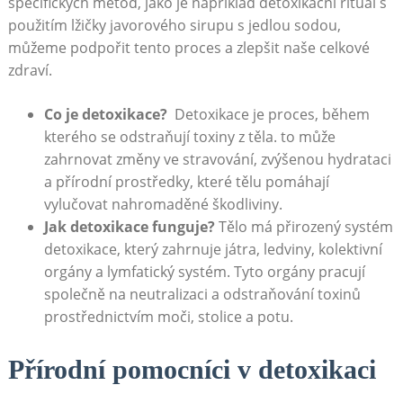
specifických ‌metod,⁢ jako je⁢ například detoxikační rituál ⁢s
použitím⁢ lžičky javorového sirupu s jedlou sodou,
můžeme podpořit tento proces a zlepšit naše celkové
⁣zdraví.
Co je ‍detoxikace?
‌ Detoxikace je proces, během ​
kterého se odstraňují toxiny z‍ těla. to může
zahrnovat změny‍ ve stravování, zvýšenou hydrataci
a⁤ přírodní prostředky, které tělu pomáhají
vylučovat nahromaděné ‍škodliviny.
Jak detoxikace funguje?
Tělo ⁣má přirozený systém
detoxikace, který⁤ zahrnuje ⁤játra,‍ ledviny, kolektivní
orgány a lymfatický⁢ systém.​ Tyto‌ orgány pracují
společně na ​neutralizaci a odstraňování toxinů
prostřednictvím moči,​ stolice a potu.
Přírodní pomocníci v detoxikaci