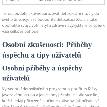
Tím,že ​budete aktivně zařazovat detoxikační rituály do
svého ‍dne,nejen že podpoříte detoxikaci těla,ale⁢ také
obohatíte ‍svůj životní‌ styl o zdravé návyky,které​ přispějí k
vaší celkové pohodě.
Osobní ⁣zkušenosti: Příběhy
úspěchu a tipy uživatelů
Osobní příběhy⁤ a ‌úspěchy
⁤uživatelů
Vyzvednutí detoxikačního programu s použitím lžičky
javorového sirupu a jedlé sody přitahuje stále více lidí,
kteří hledají přirozené a ⁤účinné způsoby, jak očistit své
‍tělo. Mnozí⁢ uživatelé sdílejí pozitivní zkušenosti, kdy​ se