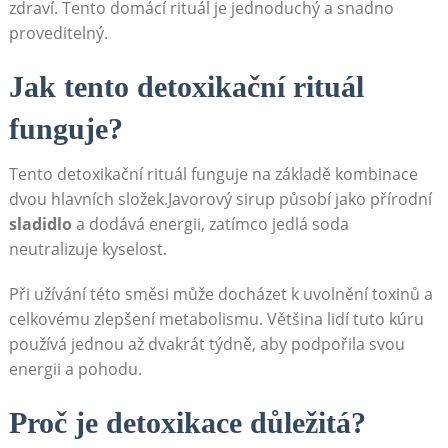
⁢zdraví. Tento domácí rituál je jednoduchý ​a ⁤snadno⁤
proveditelný.
Jak tento detoxikační rituál
funguje?
Tento detoxikační⁤ rituál funguje na základě kombinace
dvou hlavních‌ složek.Javorový sirup působí jako přírodní
sladidlo
a⁢ dodává energii, zatímco jedlá soda
neutralizuje kyselost.
Při užívání této směsi‌ může docházet‌ k uvolnění ⁤toxinů a
celkovému⁢ zlepšení metabolismu. Většina⁤ lidí tuto kúru
používá jednou až⁢ dvakrát týdně, aby podpořila svou
energii ⁣a pohodu.
Proč je detoxikace ​důležitá?