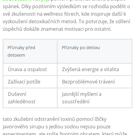
spánek. Díky pozitivním výsledkům se rozhodla⁢ podělit ‌o
své zkušenosti na‍ wellness fórech, kde inspiruje‍ další k​
vyzkoušení ‌detoxikačních metod. To potvrzuje, že sdílení
úspěchů dokáže znamenat motivaci⁢ pro ​ostatní.
Příznaky před
Příznaky⁢ po ⁢detoxu
detoxem
Únava⁤ a ⁤ospalost
Zvýšená energie‌ a vitalita
Zažívací potíže
Bezproblémové trávení
Duševní
Jasnější​ myšlení⁤ a
zahleděnost
soustředění
tato zkušební odstranění toxinů​ pomocí⁣ lžičky
javorového sirupu s jedlou ‍sodou nejsou pouze
experimentem, ale​ spíše životním obratem, který může