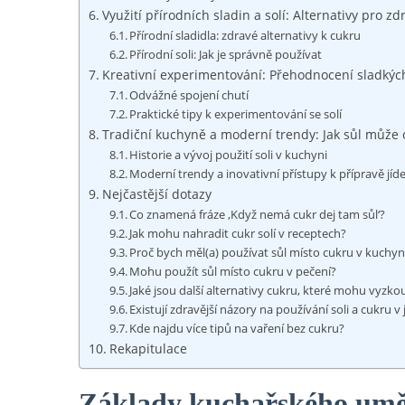
Využití přírodních sladin a solí: Alternativy pro zd
Přírodní sladidla: zdravé alternativy k cukru
Přírodní soli: Jak je správně používat
Kreativní experimentování: Přehodnocení sladkých
Odvážné spojení chutí
Praktické tipy k experimentování se solí
Tradiční kuchyně a moderní trendy: Jak sůl může o
Historie a vývoj použití soli v kuchyni
Moderní trendy a inovativní přístupy k přípravě jíde
Nejčastější dotazy
Co znamená fráze ‚Když nemá cukr dej tam sůl‘?
Jak mohu nahradit cukr solí v receptech?
Proč bych měl(a) používat sůl místo cukru v kuchyn
Mohu použít sůl místo cukru v pečení?
Jaké jsou další alternativy cukru, které mohu vyzko
Existují zdravější názory na používání soli a cukru v 
Kde najdu více tipů na vaření bez cukru?
Rekapitulace
Základy kuchařského uměn