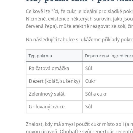
Celkově lze říci, že cukr je ideální pro sladké p
Nicméně, existence některých surovin, jako jsou
červená řepa), může efektně reagovat se solí, č
Na následující tabulce si ukážeme příklady pokrm
Typ pokrmu
Doporučená ingredienc
Rajčatová omáčka
Sůl
Dezert (koláč, sušenky)
Cukr
Zeleninový salát
Sůl a cukr
Grilovaný ovoce
Sůl
Znalost, kdy má smysl použít cukr místo soli (
novou úroveň. Obohaťte svůj repertoár receptů 