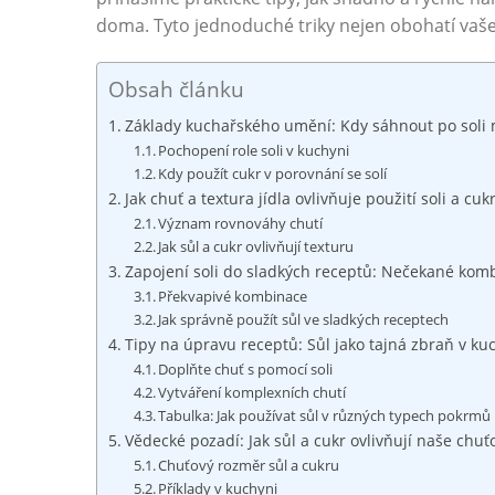
doma. Tyto jednoduché triky nejen obohatí vaše
Obsah článku
Základy kuchařského umění: Kdy sáhnout po soli 
Pochopení role soli v kuchyni
Kdy použít cukr v porovnání se solí
Jak chuť a textura jídla ovlivňuje použití soli a cuk
Význam rovnováhy chutí
Jak sůl a cukr ovlivňují texturu
Zapojení soli do sladkých receptů: Nečekané kom
Překvapivé kombinace
Jak správně použít sůl ve sladkých receptech
Tipy na úpravu receptů: Sůl jako tajná zbraň v ku
Doplňte chuť s pomocí soli
Vytváření komplexních chutí
Tabulka: Jak používat sůl v různých typech pokrmů
Vědecké pozadí: Jak sůl a cukr ovlivňují naše chu
Chuťový rozměr sůl a cukru
Příklady v kuchyni