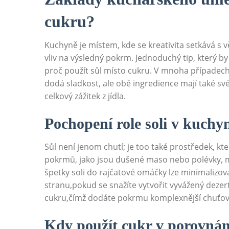
cukru?
Kuchyně je místem, kde se kreativita setkává s 
vliv na výsledný pokrm. Jednoduchý tip, který by
proč použít sůl místo cukru. V mnoha případec
dodá sladkost, ale obě ingredience mají také své
celkový zážitek z jídla.
Pochopení role soli v kuchy
Sůl není jenom chutí; je too také prostředek, kt
pokrmů, jako jsou dušené maso nebo polévky, m
špetky soli do rajčatové omáčky lze minimalizova
stranu,pokud se snažíte vytvořit vyvážený dezert
cukru,čímž dodáte pokrmu komplexnější chuťový
Kdy použít cukr v porovnání