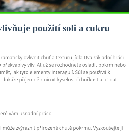
livňuje použití soli a cukru
ramaticky ovlivnit chuť a texturu jídla.Dva základní hráči –
to překvapivý vliv. Ať už se rozhodnete osladit pokrm nebo
mět, jak tyto elementy interagují. Sůl se používá k
r dokáže příjemně zmírnit kyselost či hořkost a přidat
které vám usnadní práci:
i může zvýraznit přirozené chutě pokrmu. Vyzkoušejte ji