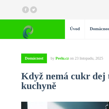
Úvod
Domácnos
Domácnost
by
Peelu.cz
on
23 listopadu, 2025
Když nemá cukr dej t
kuchyně