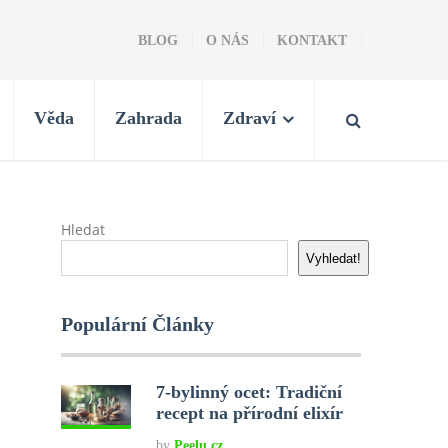
BLOG
O NÁS
KONTAKT
Věda
Zahrada
Zdraví
Hledat
Vyhledat!
Populární Články
7-bylinný ocet: Tradiční
recept na přírodní elixír
by
Peelu.cz