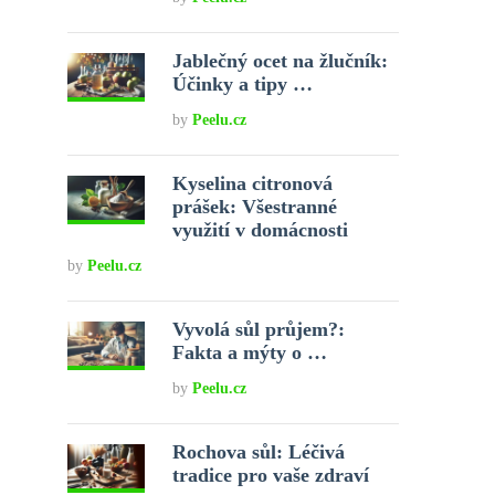
Jablečný ocet na žlučník:
Účinky a tipy …
by
Peelu.cz
Kyselina citronová
prášek: Všestranné
využití v domácnosti
by
Peelu.cz
Vyvolá sůl průjem?:
Fakta a mýty o …
by
Peelu.cz
Rochova sůl: Léčivá
tradice pro vaše zdraví