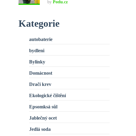
by
Peelu.cz
Kategorie
autobaterie
bydleni
Bylinky
Domácnost
Dračí krev
Ekologické čištění
Epsomksá sůl
Jablečný ocet
Jedlá soda