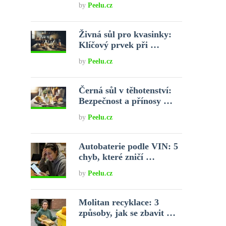
by
Peelu.cz
Živná sůl pro kvasinky:
Klíčový prvek při …
by
Peelu.cz
Černá sůl v těhotenství:
Bezpečnost a přínosy …
by
Peelu.cz
Autobaterie podle VIN: 5
chyb, které zničí …
by
Peelu.cz
Molitan recyklace: 3
způsoby, jak se zbavit …