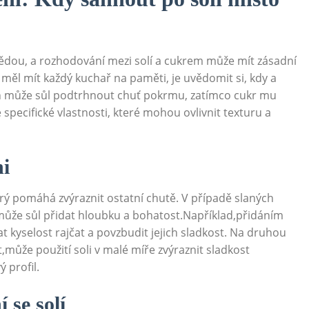
vědou, a rozhodování mezi solí a cukrem může mít zásadní
 měl mít každý kuchař na paměti, je uvědomit si, kdy a
h může sůl podtrhnout chuť pokrmu, zatímco cukr mu
 specifické vlastnosti, které mohou ovlivnit texturu a
ni
erý pomáhá zvýraznit ostatní chutě. V případě slaných
ůže sůl přidat hloubku a bohatost.Například,přidáním
t kyselost rajčat a povzbudit jejich sladkost. Na druhou
,může použití soli v malé míře zvýraznit sladkost
 profil.
 se solí