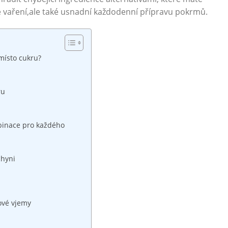
 vaření,ale také usnadní každodenní přípravu pokrmů.
místo cukru?
ru
binace pro každého
chyni
ťové vjemy