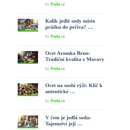
by
Peelu.cz
Kolik jedlé sody místo
prášku do pečiva? …
by
Peelu.cz
Ocet Aromka Brno:
Tradiční kvalita z Moravy
by
Peelu.cz
Ocet na sushi rýži: Klíč k
autentické …
by
Peelu.cz
V čem je jedlá soda:
Tajemství její …