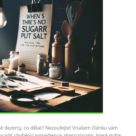
é dezerty, co dělat? Nezoufejte! Vnašem článku vám
hradit chybějící ingredience alternativami, které máte