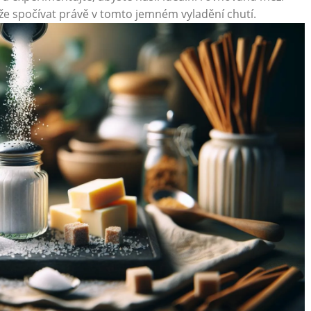
ůže spočívat právě v tomto jemném vyladění chutí.