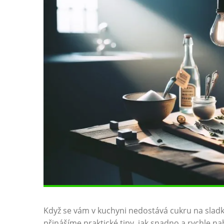
Když se vám v kuchyni nedostává cukru na sladk
přinášíme praktické tipy, jak snadno a rychle na