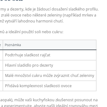
okrmy a dezerty, kde je žádoucí dosažení sladkého profilu.
 zralé ovoce nebo některé zeleniny (například mrkev a
ímž vytváří lahodnou harmonii chutí.
ů a ideální použití soli nebo cukru:
e
Poznámka
Podtrhuje sladkost rajčat
Hlavní sladidlo pro dezerty
Malé množství cukru může zvýraznit chuť zeleniny
Přidává komplexnost sladkosti ovoce
a naopak), může vaši kuchyňskou zkušenost posunout na
a experimentujte, abyste našli ideální rovnováhu mezi