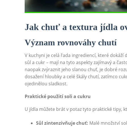
Jak chuť a textura jídla ov
Význam rovnováhy chutí
V kuchyni je celá řada ingrediencí, které dokáží d
sůl a cukr – mají na tyto aspekty zajímavý a čas
naopak zvýraznit jeho slanou chuť, je dobré rozu
dosažení hloubky a celé škály chutí, zatímco cuk
ojedinělou sladkost.
Praktické použití soli a cukru
U jídla můžete brát v potaz tyto praktické tipy, 
Sůl zintenzivňuje chuť:
Malé množství sol