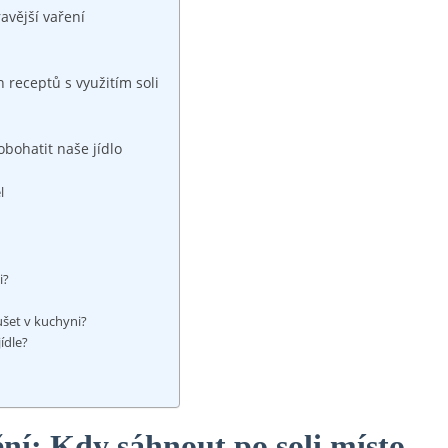
ravější vaření
 receptů s využitím soli
bohatit naše jídlo
l
i?
ušet v kuchyni?
jídle?
í: Kdy sáhnout po soli místo