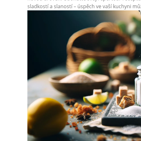
sladkostí a slaností – úspěch ve vaší kuchyni m