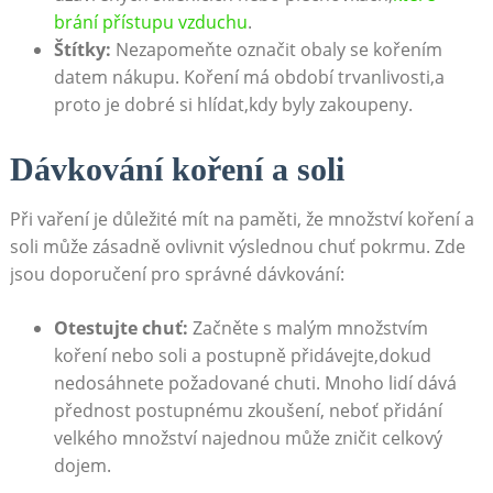
brání přístupu vzduchu
.
Štítky:
Nezapomeňte označit obaly se kořením
datem nákupu. Koření má období trvanlivosti,a
proto je dobré​ si hlídat,kdy byly zakoupeny.
Dávkování koření a soli
Při​ vaření je důležité mít na paměti, že množství ‌koření a
soli může zásadně ovlivnit výslednou chuť pokrmu.⁤ Zde
jsou doporučení pro správné dávkování:
Otestujte chuť:
Začněte s malým množstvím
koření nebo soli a postupně přidávejte,dokud
nedosáhnete požadované chuti. Mnoho⁤ lidí dává
přednost postupnému ⁢zkoušení, neboť přidání
velkého množství najednou může zničit celkový
dojem.