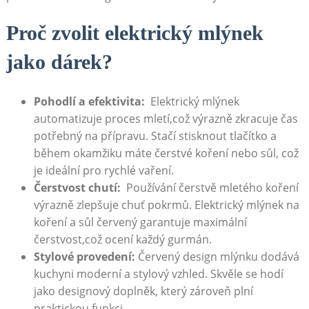
Proč zvolit elektrický⁣ mlýnek
jako⁢ dárek?
Pohodlí a efektivita:
‌ Elektrický mlýnek
automatizuje proces ⁤mletí,což ⁣výrazně ‍zkracuje čas
potřebný na ⁣přípravu. ⁣Stačí stisknout tlačítko a
během okamžiku máte⁢ čerstvé koření nebo sůl, ⁣což
je ideální pro⁤ rychlé vaření.
Čerstvost ⁣chutí:
⁤ Používání⁣ čerstvě mletého koření
výrazně zlepšuje chuť⁣ pokrmů. Elektrický mlýnek na
koření ⁤a sůl červený garantuje maximální
čerstvost,což ocení každý gurmán.
Stylové provedení:
Červený design mlýnku dodává
kuchyni moderní a stylový vzhled. ⁢Skvěle se hodí
jako designový doplněk, který zároveň⁢ plní
praktickou funkci.