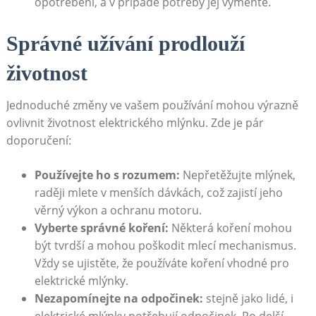
opotřebení, a v případě ⁤potřeby jej vyměňte.
Správné užívání prodlouží
životnost
Jednoduché změny ve vašem používání mohou výrazně
ovlivnit životnost elektrického mlýnku. Zde je pár
doporučení:
Používejte ho ⁣s rozumem:
Nepřetěžujte mlýnek,
raději ‌mlete v menších dávkách, což⁤ zajistí jeho
věrný výkon a ochranu motoru.
Vyberte správné koření:
⁣Některá koření mohou
⁢být tvrdší a mohou poškodit ⁤mlecí mechanismus.
Vždy se ujistěte, ⁤že používáte koření vhodné pro
elektrické mlýnky.
Nezapomínejte na odpočinek:
stejně jako lidé, i
elektrické mlýnky potřebují odpočinek. Po delší