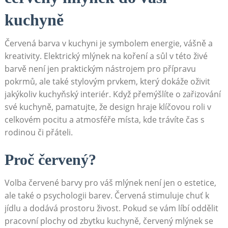
⁣kuchyně
Červená barva v kuchyni je symbolem energie, vášně a
kreativity. Elektrický mlýnek na koření a sůl v této živé
barvě není jen praktickým ​nástrojem pro přípravu
⁣pokrmů,⁤ ale také​ stylovým prvkem, který dokáže oživit
jakýkoliv kuchyňský ‍interiér. Když přemýšlíte o zařizování
své kuchyně, pamatujte, že design hraje klíčovou roli v
celkovém pocitu a atmosféře místa, kde trávíte čas s
rodinou či přáteli.
Proč červený?
Volba červené barvy pro váš​ mlýnek není jen o estetice,
ale také ⁢o psychologii barev. Červená stimuluje chuť k
jídlu a dodává ⁢prostoru ⁤živost. Pokud se vám líbí oddělit
pracovní plochy od zbytku kuchyně, červený mlýnek se