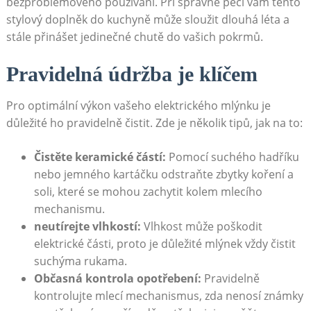
bezproblémového používání. Při správné péči vám tento​
stylový doplněk do kuchyně může sloužit dlouhá léta a​
stále​ přinášet ‍jedinečné ‌chutě⁢ do vašich pokrmů.
Pravidelná údržba je klíčem
Pro optimální výkon vašeho elektrického mlýnku ⁢je
důležité ho pravidelně ​čistit. ​Zde​ je několik tipů, jak na to:
Čistěte keramické částí:
⁣Pomocí suchého hadříku
nebo jemného kartáčku odstraňte zbytky⁢ koření a⁣
soli, které se mohou zachytit kolem mlecího
mechanismu.
neutírejte vlhkostí:
Vlhkost může ⁢poškodit
elektrické části, proto je důležité mlýnek ‌vždy‍ čistit
suchýma rukama.
Občasná kontrola opotřebení:
Pravidelně
kontrolujte mlecí mechanismus, zda nenosí známky