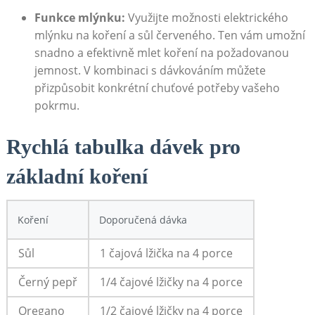
Funkce mlýnku:
Využijte možnosti ​elektrického
mlýnku na koření a sůl červeného. Ten vám umožní
snadno a efektivně mlet koření na požadovanou
jemnost. V kombinaci s dávkováním​ můžete
přizpůsobit konkrétní chuťové potřeby vašeho
pokrmu.
Rychlá tabulka dávek pro
základní ‍koření
Koření
Doporučená dávka
Sůl
1 čajová lžička⁤ na 4 porce
Černý ⁤pepř
1/4 ‍čajové lžičky na 4 ‌porce
Oregano
1/2 čajové⁣ lžičky na 4 porce