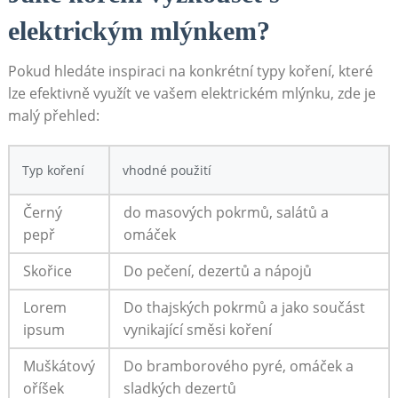
elektrickým mlýnkem?
Pokud hledáte inspiraci na konkrétní typy koření, které
lze efektivně​ využít‍ ve vašem elektrickém mlýnku, zde ⁣je​
malý přehled:
Typ koření
vhodné použití
Černý⁢
do masových pokrmů, salátů‍ a
pepř
omáček
Skořice
Do pečení, dezertů a nápojů
Lorem
Do thajských⁣ pokrmů a jako součást
ipsum
vynikající směsi koření
Muškátový
Do bramborového pyré, omáček a
oříšek
sladkých dezertů