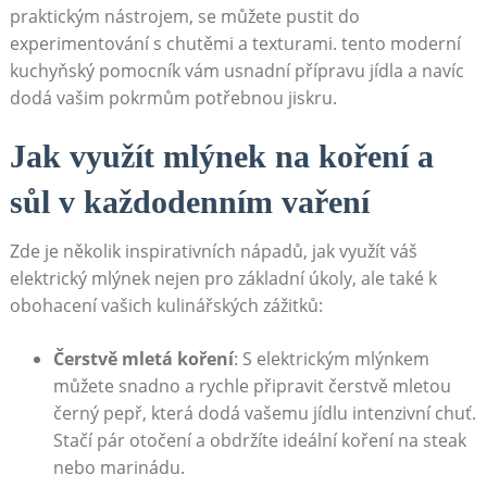
praktickým nástrojem, se⁤ můžete pustit ⁤do
experimentování s chutěmi a texturami. tento moderní‍
kuchyňský pomocník vám usnadní přípravu jídla a navíc
dodá vašim pokrmům ⁢potřebnou jiskru.
Jak využít mlýnek na koření a
⁢sůl v každodenním​ vaření
Zde je několik inspirativních ‍nápadů, ‌jak ‌využít váš
elektrický mlýnek nejen pro základní úkoly, ale také k
obohacení vašich kulinářských zážitků:
Čerstvě mletá koření
: S ‌elektrickým ‍mlýnkem
můžete snadno a rychle⁢ připravit čerstvě mletou
černý ⁢pepř,⁣ která​ dodá vašemu jídlu intenzivní chuť.
Stačí pár otočení a obdržíte ideální ⁣koření‍ na⁣ steak
nebo marinádu.