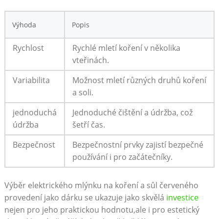
Výhoda
Popis
Rychlost
Rychlé​ mletí koření v několika
vteřinách.
Variabilita
Možnost mletí různých druhů koření
a soli.
jednoduchá
Jednoduché čištění‍ a údržba, což
údržba
šetří čas.
Bezpečnost
Bezpečnostní prvky zajistí​ bezpečné
používání i pro začátečníky.
Výběr elektrického mlýnku⁢ na koření a ⁣sůl červeného
⁣provedení jako dárku se ukazuje jako skvělá
investice
nejen pro jeho praktickou⁤ hodnotu,ale i pro estetický