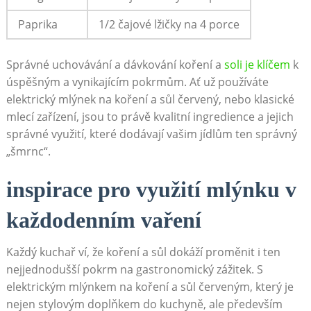
Paprika
1/2 čajové lžičky na⁢ 4 porce
Správné‌ uchovávání a dávkování koření a ⁢
soli je klíčem
k
úspěšným a vynikajícím pokrmům. Ať​ už používáte
elektrický mlýnek na koření a⁣ sůl ⁣červený,‌ nebo klasické
mlecí zařízení,⁣ jsou to ⁤právě kvalitní​ ingredience a jejich
‌správné⁢ využití,‍ které dodávají vašim jídlům ten správný
„šmrnc“.
inspirace pro využití mlýnku v
každodenním vaření
Každý kuchař ví, že koření a sůl dokáží proměnit​ i ten
nejjednodušší pokrm na gastronomický ‍zážitek. S
elektrickým mlýnkem na koření a sůl červeným, který je
nejen stylovým doplňkem do kuchyně, ale především