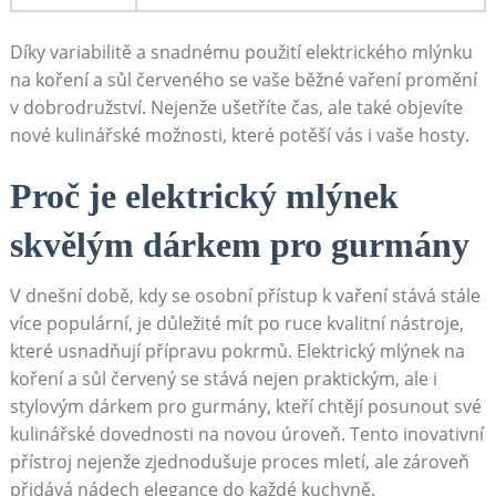
Díky variabilitě⁤ a snadnému použití elektrického mlýnku
na koření a sůl červeného se vaše běžné vaření promění
v dobrodružství. Nejenže ušetříte čas, ale ‌také objevíte
nové kulinářské možnosti, které potěší vás i vaše ⁣hosty.
Proč⁢ je elektrický mlýnek
skvělým dárkem pro gurmány
V ‌dnešní ⁤době, kdy se osobní přístup k vaření stává stále
více populární, je důležité mít po ruce kvalitní nástroje,
které usnadňují přípravu pokrmů. ⁤Elektrický mlýnek na
koření‍ a sůl červený ​se ⁤stává nejen praktickým, ale i⁤
stylovým dárkem pro gurmány, kteří chtějí posunout své
kulinářské dovednosti na novou úroveň. Tento inovativní
přístroj ​nejenže zjednodušuje proces mletí, ale zároveň
přidává nádech elegance do každé kuchyně.