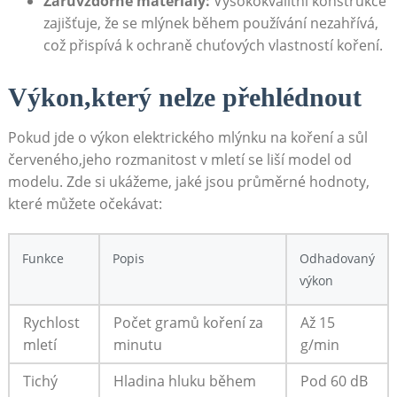
Žáruvzdorné materiály:
Vysokokvalitní‌ konstrukce
zajišťuje, že se mlýnek během používání nezahřívá,
což ⁤přispívá k ochraně⁢ chuťových ⁢vlastností ⁤koření.
Výkon,který nelze přehlédnout
Pokud jde o výkon elektrického mlýnku⁤ na koření a sůl
červeného,jeho rozmanitost v mletí se liší model od
modelu. Zde⁤ si ukážeme,‌ jaké jsou průměrné ⁣hodnoty,
které můžete ⁢očekávat:
Funkce
Popis
Odhadovaný
výkon
Rychlost
Počet gramů koření za⁣
Až 15
mletí
minutu
g/min
Tichý
Hladina hluku během
Pod 60 dB