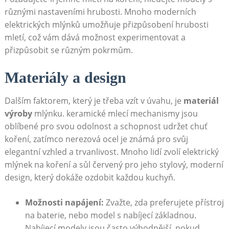
různými nastaveními hrubosti. Mnoho moderních
‍elektrických mlýnků umožňuje přizpůsobení hrubosti⁢
mletí, což vám dává možnost experimentovat ⁢a
přizpůsobit se různým pokrmům.
Materiály‍ a design
Dalším faktorem, ​který‌ je třeba vzít v úvahu, je
materiál
výroby
mlýnku. ⁢keramické mlecí mechanismy jsou
oblíbené pro svou odolnost⁤ a schopnost udržet chuť
koření, zatímco nerezová ocel je známá pro svůj
elegantní ‍vzhled⁤ a⁤ trvanlivost. Mnoho ⁣lidí zvolí elektrický
mlýnek na koření a sůl červený pro⁤ jeho stylový, moderní
design, který dokáže ozdobit každou ​kuchyň.
Možnosti ​napájení:
⁢Zvažte, zda preferujete přístroj
na baterie, nebo model s nabíjecí základnou.
Nabíjecí modely jsou ⁣často výhodnější, pokud⁣