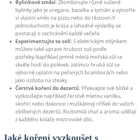
Bylinkové směsi
: Zkombinujte‍ různé sušené
bylinky⁣ jako je⁣ oregano, bazalka⁣ a tymián a vytvořte
si vlastní směs na pizzu nebo do těstovin.V
jednoduchosti je krása‌ a⁢ lahodné výsledky se
postarají o zachránění každé večeře.
Experimentujte se‍ solí
: S elektrickým mlýnkem
můžete také upravit hrubost soli podle
⁤potřeby.Například jemně mletá mořská‍ sůl se
skvěle hodí do polévek, zatímco hrubá sůl se
výborně uplatní na pečených bramborách nebo
jako ozdoba na steaky.
Čerstvé koření do dezertů
: Překvapte​ své blízké a
vyzkoušejte ‍například čerstvě mletou⁣ vanilku,
skořici nebo dokonce i muškátový oříšek do vašich
oblíbených dezertů.‌ Roztomilá chuť ​a aroma udělají
z každého koláče mistrovské dílo.
Jaké koření vyzkoušet s