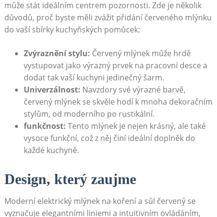
může stát ideálním ⁤centrem‌ pozornosti. Zde je několik
důvodů, proč ⁢byste měli​ zvážit přidání ⁢červeného⁢ mlýnku
do vaší sbírky kuchyňských pomůcek:
Zvýraznění stylu:
Červený mlýnek může hrdě
vystupovat jako výrazný prvek na pracovní desce a
dodat tak vaší​ kuchyni jedinečný šarm.
Univerzálnost:
Navzdory své​ výrazné barvě,
červený mlýnek se skvěle hodí k mnoha ⁤dekoračním
stylům,⁣ od moderního po rustikální.
funkčnost:
Tento mlýnek je nejen krásný, ale⁤ také
vysoce funkční, což z něj ‌činí ideální doplněk do
každé ‌kuchyně.
Design, který zaujme
Moderní elektrický mlýnek na koření a sůl červený se
vyznačuje elegantními liniemi ​a intuitivním ovládáním,‌