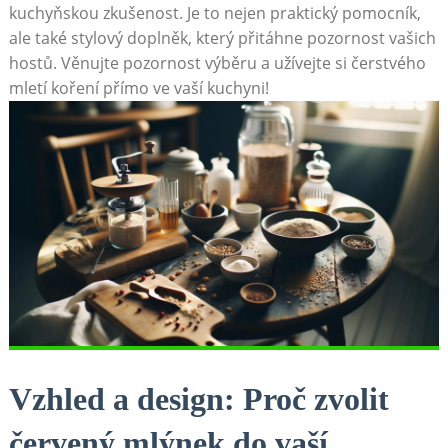
kuchyňskou ‌zkušenost. Je to nejen praktický pomocník,
ale také stylový doplněk, který ​přitáhne pozornost vašich
hostů. Věnujte pozornost výběru a užívejte si čerstvého⁣
mletí koření přímo ve vaší kuchyni!
Vzhled a design: Proč​ zvolit
červený mlýnek do vaší