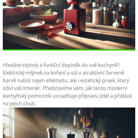
Hledáte⁣ stylový a funkční doplněk do své kuchyně?​
Elektrický ​mlýnek ⁣na koření a sůl v atraktivní červené⁢
barvě⁤ nabízí nejen efektivitu, ale i estetický prvek, který
oživí váš ​interiér.⁤ Představíme vám, jak tento moderní
kuchyňský ⁤pomocník ⁣usnadňuje přípravu jídel a přidává
na jejich chuti.