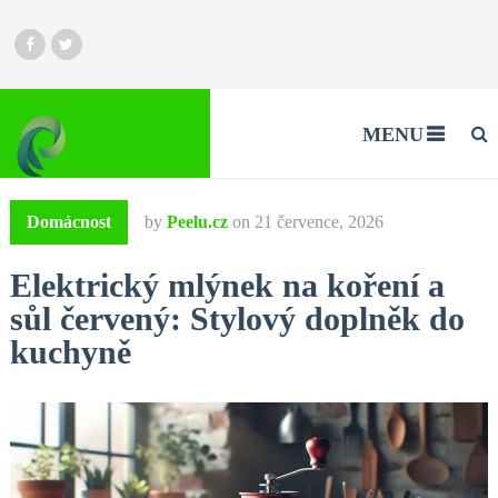
MENU
Domácnost
by
Peelu.cz
on
21 července, 2026
Elektrický mlýnek na koření a
sůl červený: Stylový doplněk do
kuchyně