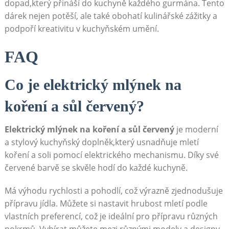
dopad,který ​přináší do kuchyně každého gurmána. Tento
dárek nejen potěší, ale také obohatí⁢ kulinářské zážitky a‍
podpoří kreativitu v kuchyňském umění.
FAQ
Co je elektrický mlýnek na
koření a sůl červený?
Elektrický mlýnek na koření a sůl červený
je moderní
a stylový kuchyňský doplněk,který usnadňuje mletí
koření a soli pomocí elektrického mechanismu. Díky své
červené barvě​ se ‌skvěle hodí do každé kuchyně.
Má výhodu rychlosti a pohodlí, což výrazně zjednodušuje
přípravu jídla. Můžete si nastavit hrubost mletí ⁤podle
vlastních preferencí,⁢ což je​ ideální pro přípravu různých
pokrmů. Vybírat můžete mezi různými modely a designy,