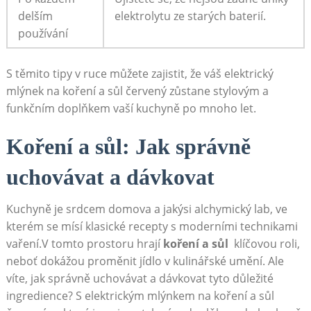
delším
elektrolytu ze starých ‍baterií.
používání
S těmito tipy v ruce můžete zajistit, že váš ⁤elektrický
mlýnek na koření a⁢ sůl červený zůstane stylovým‍ a
funkčním doplňkem vaší kuchyně po mnoho let.
Koření a sůl: Jak správně
uchovávat a dávkovat
Kuchyně je srdcem domova a jakýsi alchymický lab, ve
kterém se ‍mísí klasické ‌recepty⁢ s moderními technikami
vaření.V tomto prostoru hrají⁢
koření a sůl
⁢ klíčovou roli,
neboť dokážou proměnit jídlo v kulinářské umění.⁢ Ale
víte,‌ jak ‍správně uchovávat a dávkovat ‌tyto⁤ důležité
ingredience? S‍ elektrickým mlýnkem na koření a sůl