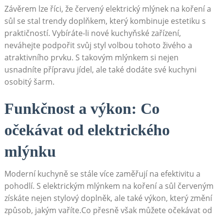
Závěrem ⁤lze říci, že červený elektrický mlýnek na koření a
sůl ‌se stal trendy doplňkem,​ který‌ kombinuje⁣ estetiku ⁢s ​
praktičností. Vybíráte-li​ nové kuchyňské zařízení,
neváhejte podpořit ⁣svůj⁢ styl volbou tohoto živého‍ a
atraktivního prvku. S takovým mlýnkem ‍si nejen
usnadníte přípravu jídel, ale také⁢ dodáte své kuchyni
osobitý⁢ šarm.
Funkčnost⁣ a výkon: Co
očekávat od elektrického
mlýnku
Moderní kuchyně se stále ⁢více ⁣zaměřují na efektivitu a
pohodlí. S elektrickým mlýnkem na koření a sůl ​červeným
získáte nejen stylový doplněk, ale také výkon, ⁤který změní
způsob, jakým vaříte.Co přesně však můžete očekávat od⁤