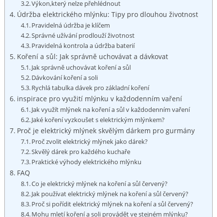
Výkon,který nelze přehlédnout
Údržba elektrického mlýnku: Tipy pro dlouhou životnost
Pravidelná údržba je klíčem
Správné užívání prodlouží životnost
Pravidelná kontrola a údržba baterií
Koření a sůl: Jak správně uchovávat a dávkovat
Jak správně uchovávat koření ⁢a sůl
Dávkování koření a soli
Rychlá tabulka dávek pro základní ‍koření
inspirace pro využití mlýnku v každodenním vaření
Jak využít mlýnek na koření a ⁢sůl v každodenním​ vaření
Jaké koření vyzkoušet s elektrickým mlýnkem?
Proč⁢ je elektrický mlýnek skvělým dárkem pro gurmány
Proč zvolit elektrický⁣ mlýnek jako⁢ dárek?
Skvělý dárek‍ pro každého kuchaře
Praktické výhody elektrického mlýnku
FAQ
Co je elektrický mlýnek na koření a sůl červený?
Jak používat elektrický mlýnek na koření a sůl červený?
Proč si ‍pořídit​ elektrický mlýnek na koření a sůl‌ červený?
Mohu⁢ mletí koření a soli provádět ve stejném mlýnku?