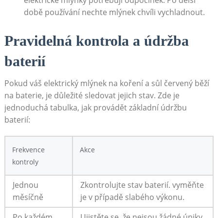
době ​používání nechte mlýnek chvíli vychladnout.
Pravidelná kontrola a údržba
baterií
Pokud‍ váš elektrický ⁤mlýnek na koření a sůl červený ⁣běží
na baterie, je ⁣důležité sledovat jejich stav.‌ Zde je
jednoduchá tabulka, jak provádět základní údržbu
baterií:
Frekvence
Akce
kontroly
Jednou
Zkontrolujte stav baterií. vyměňte
měsíčně
je v případě slabého výkonu.
Po každém
Ujistěte se, že ‌nejsou žádné ‍úniky