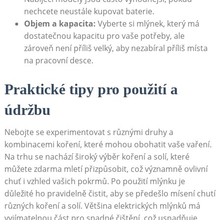
nechcete neustále kupovat baterie.
Objem a⁤ kapacita:
Vyberte si mlýnek, který má
dostatečnou kapacitu pro vaše potřeby,⁣ ale
zároveň není příliš velký, aby nezabíral příliš místa
na pracovní desce.
Praktické tipy pro použití a
údržbu
Nebojte se⁤ experimentovat ‌s ⁤různými druhy a
kombinacemi koření,‌ které mohou‍ obohatit vaše vaření.
Na trhu se nachází široký výběr koření a solí, které
můžete zdarma mletí přizpůsobit, ‍což významně ovlivní⁤
chuť i vzhled ‍vašich pokrmů. Po použití mlýnku je
‌důležité ho​ pravidelně čistit, aby se předešlo mísení chutí⁢
různých koření a solí. Většina elektrických mlýnků ⁣má
vyjímatelnou ⁣část‌ pro ‍snadné čištění, ⁣což usnadňuje