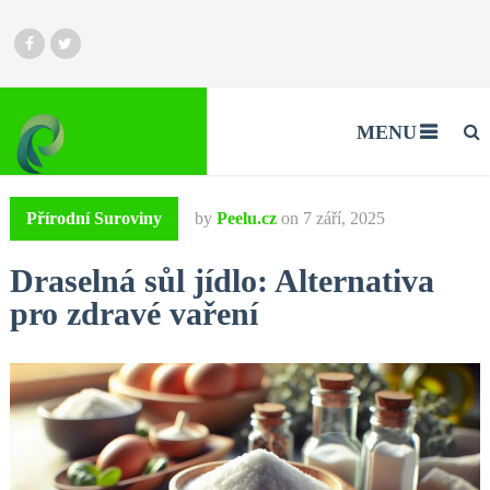
MENU
Přírodní Suroviny
by
Peelu.cz
on
7 září, 2025
Draselná sůl jídlo: Alternativa
pro zdravé vaření