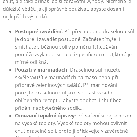
chuť, ale také přináší další zdravotní výhody. Nicméně je
důležité vědět, jak ji správně používat, abyste dosáhli
nejlepších výsledků.
Postupné zavádění:
Při přechodu na draselnou sůl
je dobré ji zavádět postupně. Začněte tím,že ji
smícháte s běžnou solí v poměru 1:1,což vám
pomůže zvyknout si na její specifickou chuť,která je
mírně odlišná.
Použití v marinádách:
Draselnou sůl můžete
skvěle využít v marinádách na maso nebo při
přípravě zeleninových salátů. Při marinování
použijte draselnou sůl jako součást vašeho
oblíbeného receptu, abyste obohatili chuť bez
přidání nadbytečného sodíku.
Omezení tepelné úpravy:
Při vaření si dejte pozor
na vysoké teploty. Vysoké teploty mohou ovlivnit
chuť draselné soli, proto ji přidávejte v závěrečné