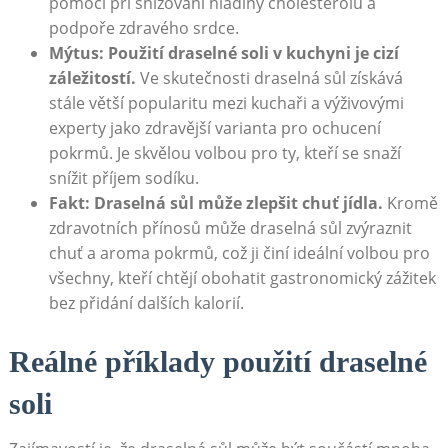
pomoci při snižování hladiny cholesterolu a
podpoře zdravého srdce.
Mýtus: Použití draselné soli v kuchyni je cizí
záležitostí.
Ve skutečnosti draselná sůl získává
stále větší popularitu mezi kuchaři a výživovými
experty jako zdravější varianta pro ochucení
pokrmů. Je skvělou volbou pro ty, kteří se snaží
snížit příjem sodíku.
Fakt: Draselná sůl může zlepšit chuť jídla.
Kromě
zdravotních přínosů může draselná sůl zvýraznit
chuť a aroma pokrmů, což ji činí ideální volbou pro
všechny, kteří chtějí obohatit gastronomický zážitek
bez přidání dalších kalorií.
Reálné příklady použití draselné
soli