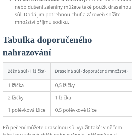
nebo dušení zeleniny můžete také použít draselnou
sůl. Dodá jim potřebnou chuť a zároveň snížíte
množství příjmu sodíku.
Tabulka doporučeného
nahrazování
Běžná sůl (1 lžička)
Draselná sůl (doporučené množství)
1 lžička
0,5 lžičky
2 lžičky
1 lžička
1 polévková lžíce
0,5 polévkové lžíce
Při pečení můžete draselnou sůl využít také; v něčem
jako jsou zdravé chléb nebo sušenky, přičemž chuť