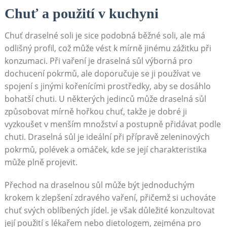
Chuť a použití v kuchyni
Chuť draselné soli je sice podobná běžné soli, ale má
odlišný profil, což může vést k mírně jinému zážitku při
konzumaci. Při vaření je draselná sůl výborná pro
dochucení pokrmů, ale doporučuje se ji používat ve
spojení s jinými kořenícími prostředky, aby se dosáhlo
bohatší chuti. U některých jedinců může draselná sůl
způsobovat mírně hořkou chuť, takže je dobré ji
vyzkoušet v menším množství a postupně přidávat podle
chuti. Draselná sůl je ideální při přípravě zeleninových
pokrmů, polévek a omáček, kde se její charakteristika
může plně projevit.
Přechod na draselnou sůl může být jednoduchým
krokem k zlepšení zdravého vaření, přičemž si uchováte
chuť svých oblíbených jídel. je však důležité konzultovat
její použití s lékařem nebo dietologem, zejména pro