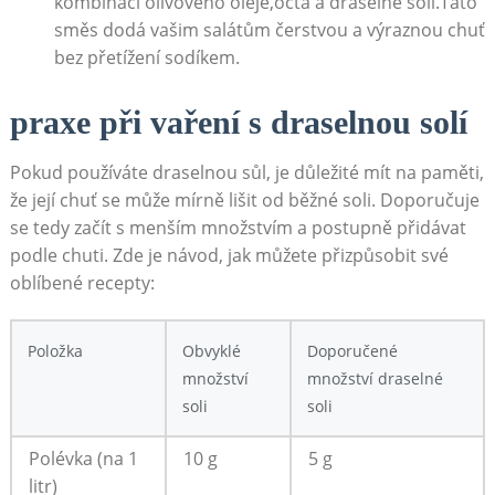
kombinaci olivového oleje,octa a draselné soli.Tato
směs dodá vašim salátům čerstvou a výraznou chuť
bez přetížení sodíkem.
praxe při vaření s draselnou solí
Pokud používáte draselnou sůl, je důležité mít na paměti,
že její chuť se může mírně lišit od běžné soli. Doporučuje
se tedy začít s menším množstvím a postupně přidávat
podle chuti. Zde je návod, jak můžete přizpůsobit své
oblíbené recepty:
Položka
Obvyklé
Doporučené
množství
množství draselné
soli
soli
Polévka (na 1
10 g
5 g
litr)