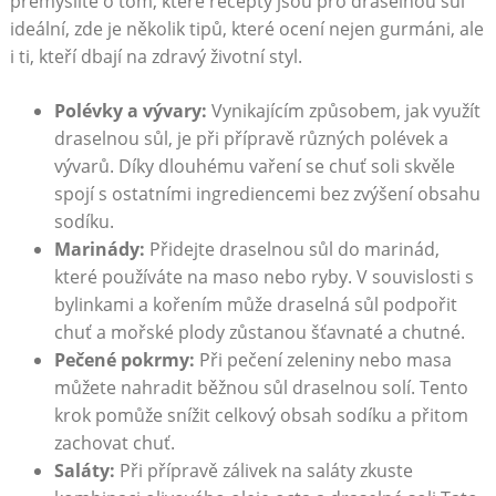
přemýšlíte o tom, které recepty jsou pro draselnou sůl
ideální, zde je několik tipů, které ocení nejen gurmáni, ale
i ti, kteří dbají na zdravý životní styl.
Polévky a vývary:
Vynikajícím způsobem, jak využít
draselnou sůl, je při přípravě různých polévek a
vývarů. Díky dlouhému vaření se chuť soli skvěle
spojí s ostatními ingrediencemi bez zvýšení obsahu
sodíku.
Marinády:
Přidejte draselnou sůl do marinád,
které používáte na maso nebo ryby. V souvislosti s
bylinkami a kořením může draselná sůl podpořit
chuť a mořské plody zůstanou šťavnaté a chutné.
Pečené pokrmy:
Při pečení zeleniny nebo masa
můžete nahradit běžnou sůl draselnou solí. Tento
krok pomůže snížit celkový obsah sodíku a přitom
zachovat chuť.
Saláty:
Při přípravě zálivek na saláty zkuste