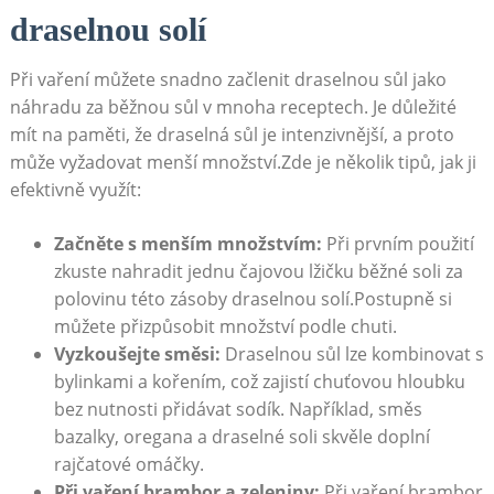
draselnou solí
Při vaření můžete snadno začlenit draselnou sůl jako
náhradu za běžnou sůl v mnoha receptech. Je důležité
mít na paměti, že draselná sůl je intenzivnější, a proto
může vyžadovat menší množství.Zde je několik tipů, jak ji
efektivně využít:
Začněte s menším množstvím:
Při prvním použití
zkuste nahradit jednu čajovou lžičku běžné soli za
polovinu této zásoby draselnou solí.Postupně si
můžete přizpůsobit množství podle chuti.
Vyzkoušejte směsi:
Draselnou sůl lze kombinovat s
bylinkami a kořením, což zajistí chuťovou hloubku
bez nutnosti přidávat sodík. Například, směs
bazalky, oregana a draselné soli skvěle doplní
rajčatové omáčky.
Při vaření brambor a zeleniny:
Při vaření brambor