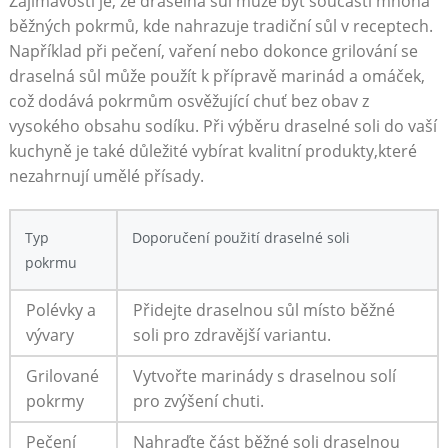
Zajímavostí je, že draselná sůl může být součástí mnoha
běžných pokrmů, kde nahrazuje tradiční sůl v receptech.
Například při pečení, vaření nebo dokonce grilování se
draselná sůl může použít k přípravě marinád a omáček,
což dodává pokrmům osvěžující chuť bez obav z
vysokého obsahu sodíku. Při výběru draselné soli do vaší
kuchyně je také důležité vybírat kvalitní produkty,které
nezahrnují umělé přísady.
Typ
Doporučení použití draselné soli
pokrmu
Polévky a
Přidejte draselnou sůl místo běžné
vývary
soli pro zdravější variantu.
Grilované
Vytvořte marinády s draselnou solí
pokrmy
pro zvýšení chuti.
Pečení
Nahraďte část běžné soli draselnou