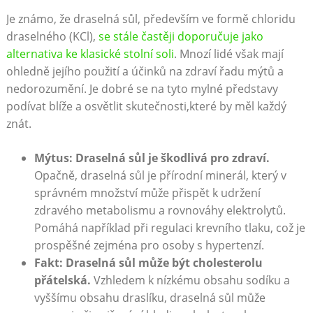
Je známo, že draselná sůl, především ve formě chloridu
draselného (KCl),
se stále častěji doporučuje jako
alternativa ke klasické stolní soli
. Mnozí lidé však mají
ohledně jejího použití a účinků na zdraví řadu mýtů a
nedorozumění. Je dobré se na tyto mylné představy
podívat blíže a osvětlit skutečnosti,které by měl každý
znát.
Mýtus: Draselná sůl je škodlivá pro zdraví.
Opačně, draselná sůl je přírodní minerál, který v
správném množství může přispět k udržení
zdravého metabolismu a rovnováhy elektrolytů.
Pomáhá například při regulaci krevního tlaku, což je
prospěšné zejména pro osoby s hypertenzí.
Fakt: Draselná sůl může být cholesterolu
přátelská.
Vzhledem k nízkému obsahu sodíku a
vyššímu obsahu draslíku, draselná sůl může