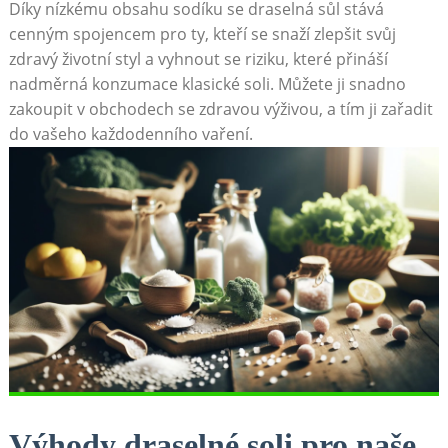
Díky nízkému obsahu sodíku se draselná sůl stává
cenným spojencem pro ty, kteří se snaží zlepšit svůj
zdravý životní styl a vyhnout se riziku, které přináší
nadměrná konzumace klasické soli. Můžete ji snadno
zakoupit v obchodech se zdravou výživou, a tím ji zařadit
do vašeho každodenního vaření.
Výhody draselné soli pro naše