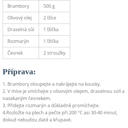
Brambory
500 g
Olivový olej
2 lžíce
Draselná sůl
1 lžička
Rozmarýn
1 lžička
Česnek
2 stroužky
Příprava:
1. Brambory oloupejte a nakrájejte na kousky.
2. V míse je smíchejte s olivovým olejem, draselnou solí a
nasekaným česnekem.
3. Přidejte rozmarýn a důkladně promíchejte.
4.Rozložte na plech a pečte při 200 °C asi 30-40 minut,
dokud nebudou zlaté a křupavé.