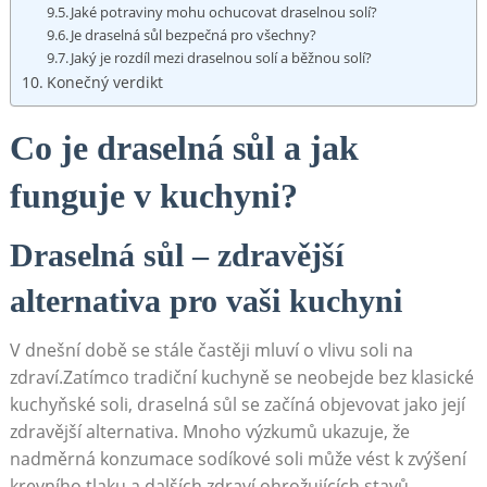
Jaké potraviny mohu ochucovat draselnou solí?
Je draselná sůl bezpečná pro všechny?
Jaký je rozdíl mezi draselnou solí a běžnou solí?
Konečný verdikt
Co je draselná sůl a jak
funguje v kuchyni?
Draselná sůl – zdravější
alternativa pro vaši kuchyni
V dnešní době se stále častěji mluví o vlivu soli na
zdraví.Zatímco tradiční kuchyně se neobejde bez klasické
kuchyňské soli, draselná sůl se začíná objevovat jako její
zdravější alternativa. Mnoho výzkumů ukazuje, že
nadměrná konzumace sodíkové soli může vést k zvýšení
krevního tlaku a dalších zdraví ohrožujících stavů.