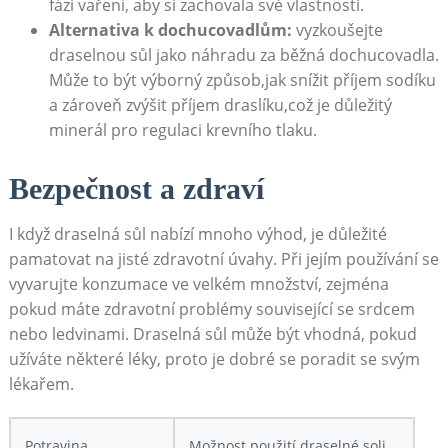
fázi vaření, aby si zachovala své vlastnosti.
Alternativa k dochucovadlům:
vyzkoušejte
draselnou sůl jako náhradu za běžná dochucovadla.
Může to být výborný způsob,jak snížit příjem sodíku
a zároveň zvýšit příjem draslíku,což je důležitý
minerál pro regulaci krevního tlaku.
Bezpečnost a zdraví
I když draselná sůl nabízí mnoho výhod, je důležité
pamatovat na jisté zdravotní úvahy. Při jejím používání se
vyvarujte konzumace ve velkém množství, zejména
pokud máte zdravotní problémy související se srdcem
nebo ledvinami. Draselná sůl může být vhodná, pokud
užíváte některé léky, proto je dobré se poradit se svým
lékařem.
Potravina
Možnost použití draselné soli