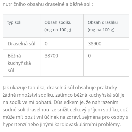
nutričního obsahu draselné a běžné soli:
typ soli
Obsah sodíku
Obsah draslíku
(mg na 100 g)
(mg na 100 g)
Draselná sůl
0
38900
Běžná
38700
0
kuchyňská
sůl
Jak ukazuje tabulka, draselná sůl obsahuje prakticky
žádné množství sodíku, zatímco běžná kuchyňská sůl je
na sodík velmi bohatá. Důsledkem je, že nahrazením
sodné soli draselnou lze snížit celkový příjem sodíku, což
může mít pozitivní účinek na zdraví, zejména pro osoby s
hypertenzí nebo jinými kardiovaskulárními problémy.