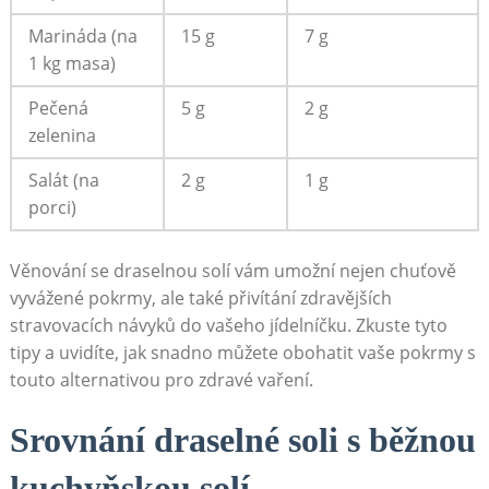
Marináda (na
15 g
7 g
1 kg masa)
Pečená
5 g
2 g
zelenina
Salát (na
2 g
1 g
porci)
Věnování se draselnou solí vám umožní nejen chuťově
vyvážené pokrmy, ale také přivítání zdravějších
stravovacích návyků do vašeho jídelníčku. Zkuste tyto
tipy a uvidíte, jak snadno můžete obohatit vaše pokrmy s
touto alternativou pro zdravé vaření.
Srovnání draselné soli s běžnou
kuchyňskou solí