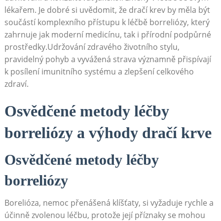
lékařem. Je dobré si uvědomit, že dračí krev by měla být
součástí komplexního přístupu k léčbě borreliózy, který
zahrnuje jak moderní medicínu, tak i přírodní podpůrné
prostředky.Udržování zdravého životního stylu,
pravidelný pohyb a vyvážená strava významně přispívají
k posílení imunitního systému a zlepšení celkového
zdraví.
Osvědčené metody léčby
borreliózy a výhody dračí krve
Osvědčené metody léčby
borreliózy
Borelióza, nemoc přenášená klíšťaty, si vyžaduje rychle a
účinně zvolenou léčbu, protože její příznaky se mohou