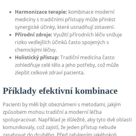
Harmonizace terapie:
kombinace moderní
medicíny s tradičními přístupy může přinést
synergické účinky, které usnadňují zotavení.
Přírodní zdroje:
Využití přírodních léčiv snižuje
riziko vedlejších účinků často spojených s
chemickými léčivy.
Holistický přístup:
Tradiční medicína často
zohledňuje celé tělo a jeho potřeby, což může
zlepšit celkové zdraví pacienta.
Příklady efektivní kombinace
Pacienti by měli být obeznámeni s metodami, jakým
způsobem mohou tradiční a moderní léčba
spolupracovat. Například je důležité, aby tyto dvě oblasti
komunikovaly, což zajistí, že jeden přístup nebude
zasahovat do druhého. Před zahájením jakéhokoli