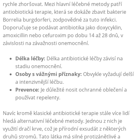
rychle zhoršovat. Mezi hlavní léčebné metody patří
antiobiotická terapie, která se dokáže zbavit bakterie
Borrelia burgdorferi, zodpovědné za tuto infekci.
Doporučuje se podávat antibiotika jako doxycyklin,
amoxicillin nebo cefuroxim po dobu 14 až 28 dnů, v
závislosti na závažnosti onemocnění.
Délka léčby:
Délka antibiotické léčby závisí na
stadiu onemocnění.
Osoby s vážnými příznaky:
Obvykle vyžadují delší
a intenzivnější léčbu.
Prevence:
Je důležité nosit ochranné oblečení a
používat repelenty.
Navíc kromě klasické antibiotické terapie stále více lidí
hledá alternativní léčebné metody. Jednou z nich je
využití dračí krve, což je přírodní exsudát z některých
druhů stromů. Tato látka má silné protizánětlivé a