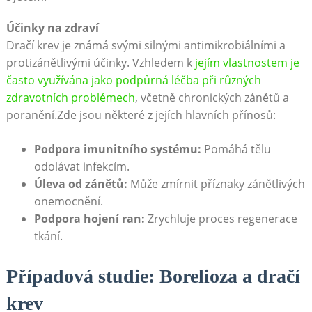
Účinky na zdraví
Dračí krev je známá svými silnými antimikrobiálními a
protizánětlivými účinky. Vzhledem k
jejím vlastnostem je
často využívána jako podpůrná léčba při různých
zdravotních problémech
, včetně chronických zánětů a
poranění.Zde jsou některé z jejích hlavních přínosů:
Podpora imunitního systému:
Pomáhá tělu
odolávat infekcím.
Úleva od zánětů:
Může zmírnit příznaky zánětlivých
onemocnění.
Podpora hojení ran:
Zrychluje proces regenerace
tkání.
Případová studie: Borelioza a dračí
krev