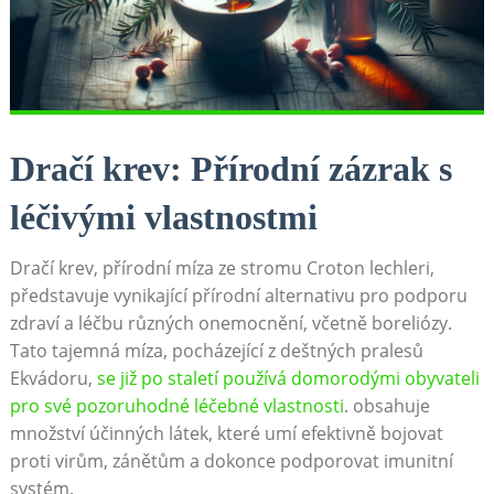
Dračí krev: Přírodní zázrak s
léčivými vlastnostmi
Dračí krev, přírodní míza ze stromu Croton lechleri,
představuje vynikající přírodní alternativu pro podporu
zdraví a léčbu různých onemocnění, včetně boreliózy.
Tato tajemná míza, pocházející z deštných pralesů
Ekvádoru,
se již po staletí používá domorodými obyvateli
pro své pozoruhodné léčebné vlastnosti
. obsahuje
množství účinných látek, které umí efektivně bojovat
proti virům, zánětům a dokonce podporovat imunitní
systém.