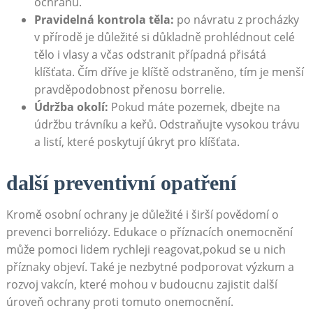
ochranu.
Pravidelná kontrola těla:
po návratu z procházky
v přírodě je důležité si důkladně prohlédnout celé
tělo i vlasy a včas odstranit případná přisátá
klíšťata. Čím dříve je klíště odstraněno, tím je menší
pravděpodobnost přenosu borrelie.
Údržba okolí:
Pokud máte pozemek, dbejte na
údržbu trávníku a keřů. Odstraňujte vysokou trávu
a listí, které poskytují úkryt pro klíšťata.
další preventivní opatření
Kromě osobní ochrany je důležité i širší povědomí o
prevenci borreliózy. Edukace o příznacích onemocnění
může pomoci lidem rychleji reagovat,pokud se u nich
příznaky objeví. Také je nezbytné podporovat výzkum a
rozvoj vakcín, které mohou v budoucnu zajistit další
úroveň ochrany proti tomuto onemocnění.