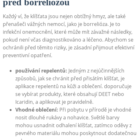
před borreliózou
Každý ví, že klíšťata jsou nejen obtížný hmyz, ale také
přenašeči vážných nemocí, jako je borrelióza. Je to
infekční onemocnění, které může mít závažné následky,
pokud není včas diagnostikováno a léčeno. Abychom se
ochránili před těmito riziky, je zásadní přijmout efektivní
preventivní opatření.
používání repelentů:
Jedným z nejúčinnějších
způsobů, jak se chránit před přisátím klíšťat, je
aplikace repelentů na kůži a oblečení. doporučuje
se vybírat produkty, které obsahují DEET nebo
Icaridin, a aplikovat je pravidelně.
Vhodné oblečení:
Při pobytu v přírodě je vhodné
nosit dlouhé rukávy a nohavice. Světlé barvy
mohou usnadnit odhalení klíšťat, zatímco oděvy z
pevného materiálu mohou poskytnout dodatečnou