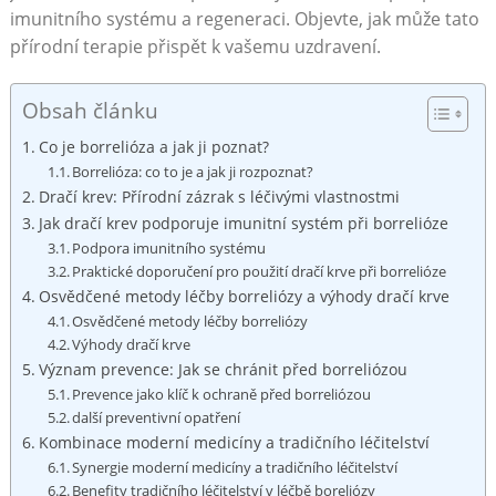
imunitního systému a regeneraci. Objevte, jak může tato
přírodní terapie přispět k vašemu uzdravení.
Obsah článku
Co je borrelióza a jak ji poznat?
Borrelióza: co to je a jak ji rozpoznat?
Dračí krev: Přírodní zázrak s léčivými vlastnostmi
Jak dračí krev podporuje imunitní systém při borrelióze
Podpora imunitního systému
Praktické doporučení pro použití dračí krve při borrelióze
Osvědčené metody léčby borreliózy a výhody dračí krve
Osvědčené metody léčby borreliózy
Výhody dračí krve
Význam prevence: Jak se chránit před borreliózou
Prevence jako klíč k ochraně před borreliózou
další preventivní opatření
Kombinace moderní medicíny a tradičního léčitelství
Synergie moderní medicíny a tradičního léčitelství
Benefity tradičního léčitelství v léčbě boreliózy