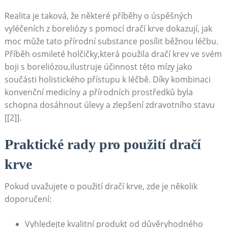
Realita je taková, že některé příběhy o úspěšných
vyléčeních z boreliózy s pomocí dračí krve dokazují, jak
moc může tato přírodní substance posílit běžnou léčbu.
Příběh osmileté holčičky,která použila dračí krev ve svém
boji s boreliózou,ilustruje účinnost této mízy jako
součásti holistického přístupu k léčbě. Díky kombinaci
konvenční medicíny a přírodních prostředků byla
schopna dosáhnout úlevy a zlepšení zdravotního stavu
[[2]].
Praktické rady pro použití dračí
krve
Pokud uvažujete o použití dračí krve, zde je několik
doporučení:
Vyhledejte kvalitní produkt od důvěryhodného