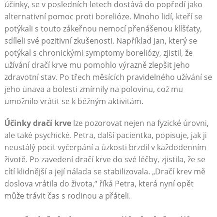
účinky, se v posledních letech dostává do popředí jako
alternativní pomoc proti borelióze. Mnoho lidí, kteří se
potýkali s touto zákeřnou nemocí přenášenou klíšťaty,
sdíleli své pozitivní zkušenosti. Například Jan, který se
potýkal s chronickými symptomy boreliózy, zjistil, že
užívání dračí krve mu pomohlo výrazně zlepšit jeho
zdravotní stav. Po třech měsících pravidelného užívání se
jeho únava a bolesti zmírnily na polovinu, což mu
umožnilo vrátit se k běžným aktivitám.
Účinky dračí krve
lze pozorovat nejen na fyzické úrovni,
ale také psychické. Petra, další pacientka, popisuje, jak ji
neustálý pocit vyčerpání a úzkosti brzdil v každodenním
životě. Po zavedení dračí krve do své léčby, zjistila, že se
cítí klidnější a její nálada se stabilizovala. „Dračí krev mě
doslova vrátila do života,“ říká Petra, která nyní opět
může trávit čas s rodinou a přáteli.