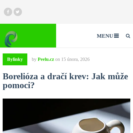
MENU
Bylinky
by
Peelu.cz
on
15 února, 2026
Borelióza a dračí krev: Jak může
pomoci?