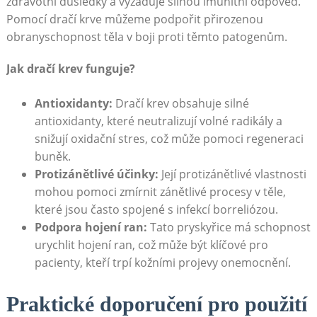
zdravotní důsledky a vyžaduje silnou imunitní odpověď.
Pomocí dračí krve můžeme podpořit přirozenou
obranyschopnost těla v boji proti těmto patogenům.
Jak dračí krev funguje?
Antioxidanty:
Dračí krev obsahuje silné
antioxidanty, které neutralizují volné radikály a
snižují oxidační stres, což může pomoci regeneraci
buněk.
Protizánětlivé účinky:
Její protizánětlivé vlastnosti
mohou pomoci zmírnit zánětlivé procesy v těle,
které jsou často spojené s infekcí borreliózou.
Podpora hojení ran:
Tato pryskyřice má schopnost
urychlit hojení ran, což může být klíčové pro
pacienty, kteří trpí kožními projevy onemocnění.
Praktické doporučení pro použití