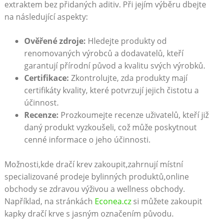
extraktem bez přidaných aditiv. Při jejím výběru dbejte
na následující aspekty:
Ověřené zdroje:
Hledejte produkty od
renomovaných výrobců a dodavatelů, kteří
garantují přírodní původ a kvalitu svých výrobků.
Certifikace:
Zkontrolujte, zda produkty mají
certifikáty kvality, které potvrzují jejich čistotu a
účinnost.
Recenze:
Prozkoumejte recenze uživatelů, kteří již
daný produkt vyzkoušeli, což může poskytnout
cenné informace o jeho účinnosti.
Možnosti,kde dračí krev zakoupit,zahrnují místní
specializované prodeje bylinných produktů,online
obchody se zdravou výživou a wellness obchody.
Například, na stránkách
Econea.cz
si můžete zakoupit
kapky dračí krve s jasným označením původu.