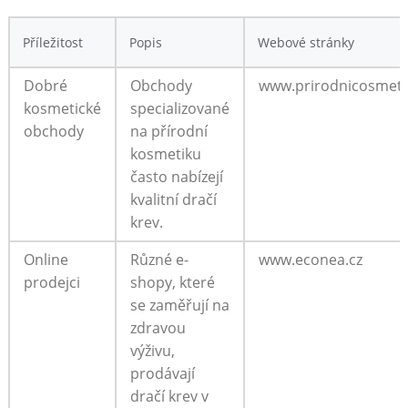
Příležitost
Popis
Webové stránky
Dobré
Obchody
www.prirodnicosmeti
kosmetické
specializované
obchody
na přírodní
kosmetiku
často nabízejí
kvalitní dračí
krev.
Online
Různé e-
www.econea.cz
prodejci
shopy, které
se zaměřují na
zdravou
výživu,
prodávají
dračí krev v