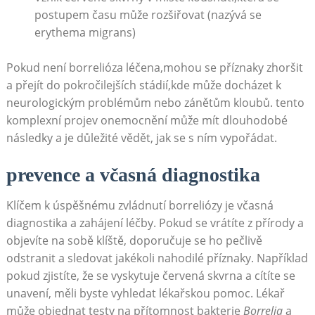
postupem času může rozšiřovat (nazývá se
erythema migrans)
Pokud není borrelióza léčena,mohou se příznaky zhoršit
a přejít do pokročilejších stádií,kde může docházet k
neurologickým problémům nebo zánětům kloubů. tento
komplexní projev onemocnění může mít dlouhodobé
následky a je důležité vědět, jak se s ním vypořádat.
prevence a včasná diagnostika
Klíčem k úspěšnému zvládnutí borreliózy je včasná
diagnostika a zahájení léčby. Pokud se vrátíte z přírody a
objevíte na sobě klíště, doporučuje se ho pečlivě
odstranit a sledovat jakékoli nahodilé příznaky. Například
pokud zjistíte, že se vyskytuje červená skvrna a cítíte se
unavení, měli byste vyhledat lékařskou pomoc. Lékař
může objednat testy na přítomnost bakterie
Borrelia
a