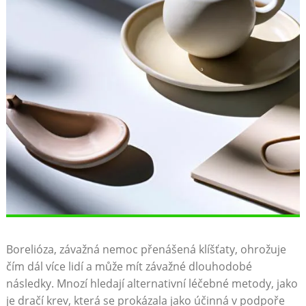
Borelióza, závažná nemoc přenášená klíšťaty, ohrožuje
čím dál více lidí a může mít závažné dlouhodobé
následky. Mnozí hledají alternativní léčebné metody, jako
je dračí krev, která se prokázala jako účinná v podpoře