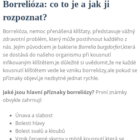
Borrelióza: co to je a jak ji
rozpoznat?
Borrelióza, nemoc přenášená klíšťaty, představuje vážný
zdravotní problém, který může postihnout každého z
nás. Jejím původcem je bakterie
Borrelia burgdorferi
,která
se dostává do našeho organismu při kousnutí
infikovaným klíštětem.Je důležité si uvědomit,že ne každé
kousnutí klíštětem vede ke vzniku borreliózy,ale pokud se
příznaky objeví,je nezbytné jednat rychle.
Jaké jsou hlavní příznaky borreliózy?
První známky
obvykle zahrnují:
Únava a slabost
Bolesti hlavy
Bolest svalů a kloubů
Vznik červené skvrny v místě kousnutí,která se